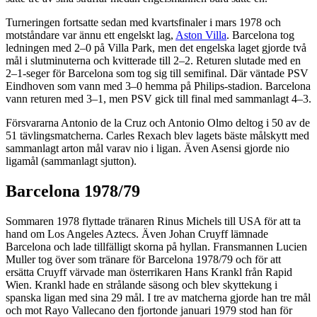
Turneringen fortsatte sedan med kvartsfinaler i mars 1978 och
motståndare var ännu ett engelskt lag,
Aston Villa
. Barcelona tog
ledningen med 2–0 på Villa Park, men det engelska laget gjorde två
mål i slutminuterna och kvitterade till 2–2. Returen slutade med en
2–1-seger för Barcelona som tog sig till semifinal. Där väntade PSV
Eindhoven som vann med 3–0 hemma på Philips-stadion. Barcelona
vann returen med 3–1, men PSV gick till final med sammanlagt 4–3.
Försvararna Antonio de la Cruz och Antonio Olmo deltog i 50 av de
51 tävlingsmatcherna. Carles Rexach blev lagets bäste målskytt med
sammanlagt arton mål varav nio i ligan. Även Asensi gjorde nio
ligamål (sammanlagt sjutton).
Barcelona 1978/79
Sommaren 1978 flyttade tränaren Rinus Michels till USA för att ta
hand om Los Angeles Aztecs. Även Johan Cruyff lämnade
Barcelona och lade tillfälligt skorna på hyllan. Fransmannen Lucien
Muller tog över som tränare för Barcelona 1978/79 och för att
ersätta Cruyff värvade man österrikaren Hans Krankl från Rapid
Wien. Krankl hade en strålande säsong och blev skyttekung i
spanska ligan med sina 29 mål. I tre av matcherna gjorde han tre mål
och mot Rayo Vallecano den fjortonde januari 1979 stod han för