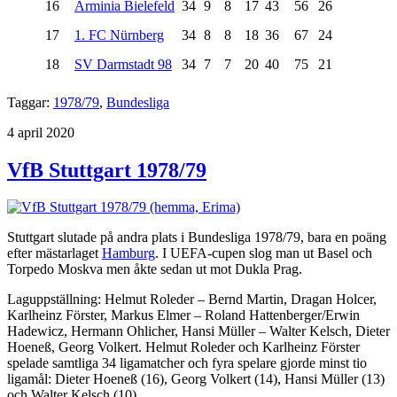
16
Arminia Bielefeld
34
9
8
17
43
56
26
17
1. FC Nürnberg
34
8
8
18
36
67
24
18
SV Darmstadt 98
34
7
7
20
40
75
21
Taggar:
1978/79
,
Bundesliga
Publicerat
4 april 2020
VfB Stuttgart 1978/79
Stuttgart slutade på andra plats i Bundesliga 1978/79, bara en poäng
efter mästarlaget
Hamburg
. I UEFA-cupen slog man ut Basel och
Torpedo Moskva men åkte sedan ut mot Dukla Prag.
Laguppställning: Helmut Roleder – Bernd Martin, Dragan Holcer,
Karlheinz Förster, Markus Elmer – Roland Hattenberger/Erwin
Hadewicz, Hermann Ohlicher, Hansi Müller – Walter Kelsch, Dieter
Hoeneß, Georg Volkert. Helmut Roleder och Karlheinz Förster
spelade samtliga 34 ligamatcher och fyra spelare gjorde minst tio
ligamål: Dieter Hoeneß (16), Georg Volkert (14), Hansi Müller (13)
och Walter Kelsch (10).