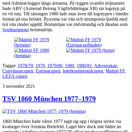
med Admiral-loggor längs ärmarna. På ryggen ovanför tröjnumret
hade ABV (Armerad Betong Vägförbättringar AB) sin logotyp på
en vit ruta. Till säsongen 1980 lade man även till logotypen i mindre
format på ena bröstet. Byxorna var vita och strumporna ljusblå med
två vita ränder upptill. Bortatröjan var rödvitrandig och likadan som
Southamptons
hemmatröja.
Taggar:
1978/79
,
1979
,
1979/80
,
1980
,
1980/81
,
Allsvenskan
,
Cupvinnarcupen
,
Europacupen
,
Interkontinentalcupen
,
Malmö FF
,
UEFA-cupen
Publicerat
3 november 2021
TSV 1860 München 1977–1979
1860 München hade våren 1977 tagit sig upp i högsta serien via
kvalseger över Arminia Bielefeld. Laget blev dock inte bättre än
sextonde i tabellen säsongen 1977/78 vilket innebar nedflyttning till