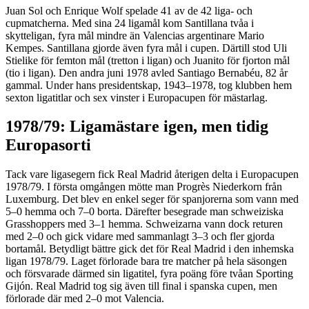
Juan Sol och Enrique Wolf spelade 41 av de 42 liga- och
cupmatcherna. Med sina 24 ligamål kom Santillana tvåa i
skytteligan, fyra mål mindre än Valencias argentinare Mario
Kempes. Santillana gjorde även fyra mål i cupen. Därtill stod Uli
Stielike för femton mål (tretton i ligan) och Juanito för fjorton mål
(tio i ligan). Den andra juni 1978 avled Santiago Bernabéu, 82 år
gammal. Under hans presidentskap, 1943–1978, tog klubben hem
sexton ligatitlar och sex vinster i Europacupen för mästarlag.
1978/79: Ligamästare igen, men tidig
Europasorti
Tack vare ligasegern fick Real Madrid återigen delta i Europacupen
1978/79. I första omgången mötte man Progrès Niederkorn från
Luxemburg. Det blev en enkel seger för spanjorerna som vann med
5–0 hemma och 7–0 borta. Därefter besegrade man schweiziska
Grasshoppers med 3–1 hemma. Schweizarna vann dock returen
med 2–0 och gick vidare med sammanlagt 3–3 och fler gjorda
bortamål. Betydligt bättre gick det för Real Madrid i den inhemska
ligan 1978/79. Laget förlorade bara tre matcher på hela säsongen
och försvarade därmed sin ligatitel, fyra poäng före tvåan Sporting
Gijón. Real Madrid tog sig även till final i spanska cupen, men
förlorade där med 2–0 mot Valencia.