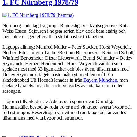
1. FC Nürnberg 1978/79
Nürnberg hade tagit sig upp i Bundesliga via kvalseger över Rot-
Weiss Essen. Sejouren i högsta serien blev dock bara ettårig och
laget åkte ur igen efter att ha slutat näst sist i tabellen.
Laguppställning: Manfred Müller – Peter Stocker, Horst Weyerich,
Norbert Eder, Jürgen Täuber/Bertram Beierlorzer – Reinhold Schöll,
Winfried Berkemeier, Dieter Lieberwirth, Bernd Schmider – Detlev
Szymanek, Herbert Heidenreich. Horst Weyerich var den som
spelade mest med 33 ligamatcher och blev även, tillsammans med
Detlev Szymanek, lagets bäste målskytt med fem mål. En
skadedrabbad Uli Hoeneß lånades in från
Bayern München
, men
spelade bara elva matcher och tvingades avsluta karriären efter
säsongen.
Tröjorna tillverkades av Adidas och sponsor var Grundig.
Hemmastället bestod av röda tröjor med vit krage, svarta byxor och
röda strumpor. Reservtröjan var vit med röd krage och användes
tillsammans med vita byxor och strumpor.