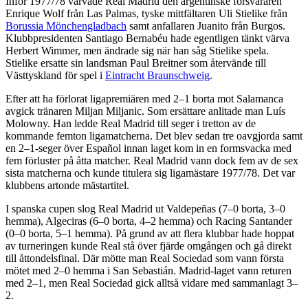
Inför 1977/78 värvade Real Madrid den argentinske försvararen
Enrique Wolf från Las Palmas, tyske mittfältaren Uli Stielike från
Borussia Mönchengladbach
samt anfallaren Juanito från Burgos.
Klubbpresidenten Santiago Bernabéu hade egentligen tänkt värva
Herbert Wimmer, men ändrade sig när han såg Stielike spela.
Stielike ersatte sin landsman Paul Breitner som återvände till
Västtyskland för spel i
Eintracht Braunschweig
.
Efter att ha förlorat ligapremiären med 2–1 borta mot Salamanca
avgick tränaren Miljan Miljanic. Som ersättare anlitade man Luís
Molowny. Han ledde Real Madrid till seger i tretton av de
kommande femton ligamatcherna. Det blev sedan tre oavgjorda samt
en 2–1-seger över Español innan laget kom in en formsvacka med
fem förluster på åtta matcher. Real Madrid vann dock fem av de sex
sista matcherna och kunde titulera sig ligamästare 1977/78. Det var
klubbens artonde mästartitel.
I spanska cupen slog Real Madrid ut Valdepeñas (7–0 borta, 3–0
hemma), Algeciras (6–0 borta, 4–2 hemma) och Racing Santander
(0–0 borta, 5–1 hemma). På grund av att flera klubbar hade hoppat
av turneringen kunde Real stå över fjärde omgången och gå direkt
till åttondelsfinal. Där mötte man Real Sociedad som vann första
mötet med 2–0 hemma i San Sebastián. Madrid-laget vann returen
med 2–1, men Real Sociedad gick alltså vidare med sammanlagt 3–
2.