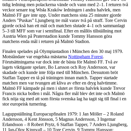
tidig ledning men polackerna vände och vann med 2–1. I returen två
veckor senare tog Wisła Kraków ledningen i andra halvlek, men
Malmö FF gav inte upp. Under matchens sista 25 minuter gjorde
Anders ”Puskas” Ljungberg tre mål varav två på straff. Tore Cervin
gjorde också han ett mål och matchen slutade 4–1 och sammanlagt
5–3 till MFF som var i semifinal. Efter en mållös tillställning mot
Austria Wien på Praterstadion kunde Tommy Hansson göra
matchens enda mål i returen på Malmö Stadion.
Finalen spelades på Olympiastadion i München den 30 maj 1979.
Motståndare var engelska mästarna
Nottingham Forest
.
Förutsättningarna var dock inte de bästa för Malmö FF. Två av
lagets viktigaste spelare, Bo Larsson och Roy Andersson, var
skadade och kunde inte följa med till München. Dessutom bröt
Staffan Tapper en tå på träningen innan match. Tapper startade
matchen men var tvungen att kliva av efter en dryg halvtimme.
Malmö FF kämpade på men i slutet av första halvlek kunde Trevor
Francis nicka bollen i mål. Några fler mål blev det inte och Malmö
fick nöja sig med att som första svenska lag ha tagit sig till final i en
stor europeisk turnering.
Laguppställning Europacupfinalen 1979: 1 Jan Möller – 2 Roland
Andersson, 4 Kent Jönsson, 5 Magnus Andersson, 3 Ingemar
Erlandsson – 8 Robert Prytz, 6 Staffan Tapper, 7 Anders Ljungberg,
11 Jan-Olov Kinnvall – 10 Tore Cervin, 9 Tommy Hansson;