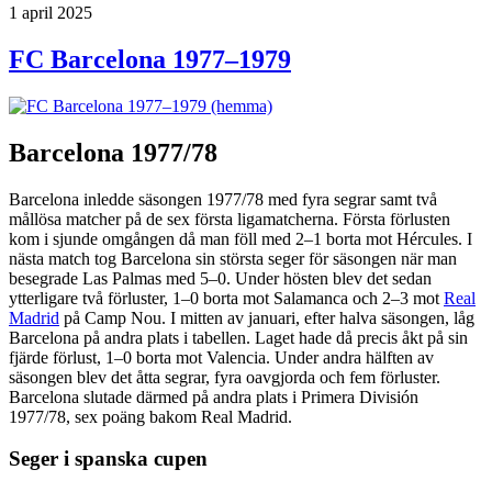
Publicerat
1 april 2025
FC Barcelona 1977–1979
Barcelona 1977/78
Barcelona inledde säsongen 1977/78 med fyra segrar samt två
mållösa matcher på de sex första ligamatcherna. Första förlusten
kom i sjunde omgången då man föll med 2–1 borta mot Hércules. I
nästa match tog Barcelona sin största seger för säsongen när man
besegrade Las Palmas med 5–0. Under hösten blev det sedan
ytterligare två förluster, 1–0 borta mot Salamanca och 2–3 mot
Real
Madrid
på Camp Nou. I mitten av januari, efter halva säsongen, låg
Barcelona på andra plats i tabellen. Laget hade då precis åkt på sin
fjärde förlust, 1–0 borta mot Valencia. Under andra hälften av
säsongen blev det åtta segrar, fyra oavgjorda och fem förluster.
Barcelona slutade därmed på andra plats i Primera División
1977/78, sex poäng bakom Real Madrid.
Seger i spanska cupen