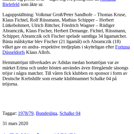
Bielefeld
som åkte ur.
Laguppställning: Volkmar Groß/Peter Sandhofe – Thomas Kruse,
Klaus Fichtel, Rolf Rüssmann, Mathias Schipper – Herbert
Lütkebohmert, Ulrich Bittcher, Friedrich Wagner – Rüdiger
Abramczik, Klaus Fischer, Herbert Demange. Fichtel, Rüssmann,
Schipper, Abramczik och Fischer spelade samtliga 34 ligamatcher.
Bästa målskyttar blev Fischer (21 ligamål) och Abramczik (18)
vilket gav en andra- respektive tredjeplats i skytteligan efter
Fortuna
Düsseldorfs
Klaus Allofs.
Hemmatröjan tillverkades av Adidas medan bortatröjan var av
märket Erima och under hösten användes även föregående säsongs
tröjor i några matcher. Till våren fick klubben en sponsor i form av
Deutsche Krebshilfe som ersatte klubbnamnet Schalke 04 på
tröjorna.
Taggar:
1978/79
,
Bundesliga
,
Schalke 04
Publicerat
31 mars 2020