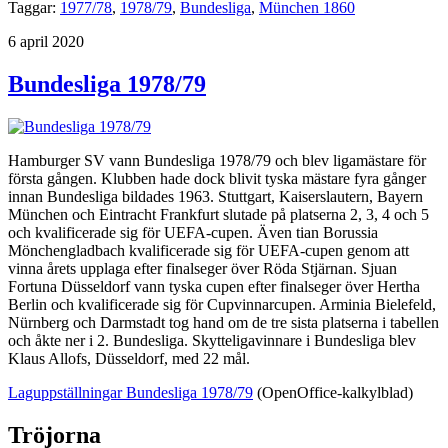
Taggar:
1977/78
,
1978/79
,
Bundesliga
,
München 1860
Publicerat
6 april 2020
Bundesliga 1978/79
Hamburger SV vann Bundesliga 1978/79 och blev ligamästare för
första gången. Klubben hade dock blivit tyska mästare fyra gånger
innan Bundesliga bildades 1963. Stuttgart, Kaiserslautern, Bayern
München och Eintracht Frankfurt slutade på platserna 2, 3, 4 och 5
och kvalificerade sig för UEFA-cupen. Även tian Borussia
Mönchengladbach kvalificerade sig för UEFA-cupen genom att
vinna årets upplaga efter finalseger över Röda Stjärnan. Sjuan
Fortuna Düsseldorf vann tyska cupen efter finalseger över Hertha
Berlin och kvalificerade sig för Cupvinnarcupen. Arminia Bielefeld,
Nürnberg och Darmstadt tog hand om de tre sista platserna i tabellen
och åkte ner i 2. Bundesliga. Skytteligavinnare i Bundesliga blev
Klaus Allofs, Düsseldorf, med 22 mål.
Laguppställningar Bundesliga 1978/79
(OpenOffice-kalkylblad)
Tröjorna