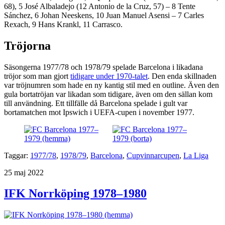
68), 5 José Albaladejo (12 Antonio de la Cruz, 57) – 8 Tente
Sánchez, 6 Johan Neeskens, 10 Juan Manuel Asensi – 7 Carles
Rexach, 9 Hans Krankl, 11 Carrasco.
Tröjorna
Säsongerna 1977/78 och 1978/79 spelade Barcelona i likadana
tröjor som man gjort
tidigare under 1970-talet
. Den enda skillnaden
var tröjnumren som hade en ny kantig stil med en outline. Även den
gula bortatröjan var likadan som tidigare, även om den sällan kom
till användning. Ett tillfälle då Barcelona spelade i gult var
bortamatchen mot Ipswich i UEFA-cupen i november 1977.
Taggar:
1977/78
,
1978/79
,
Barcelona
,
Cupvinnarcupen
,
La Liga
Publicerat
25 maj 2022
IFK Norrköping 1978–1980