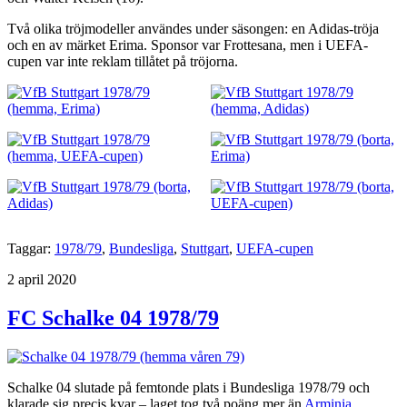
Två olika tröjmodeller användes under säsongen: en Adidas-tröja
och en av märket Erima. Sponsor var Frottesana, men i UEFA-
cupen var inte reklam tillåtet på tröjorna.
Taggar:
1978/79
,
Bundesliga
,
Stuttgart
,
UEFA-cupen
Publicerat
2 april 2020
FC Schalke 04 1978/79
Schalke 04 slutade på femtonde plats i Bundesliga 1978/79 och
klarade sig precis kvar – laget tog två poäng mer än
Arminia