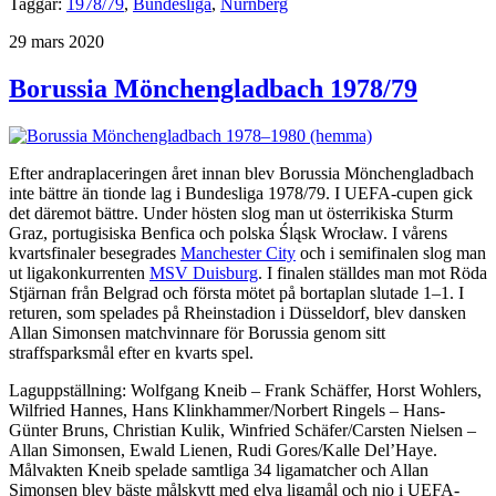
Taggar:
1978/79
,
Bundesliga
,
Nürnberg
Publicerat
29 mars 2020
Borussia Mönchengladbach 1978/79
Efter andraplaceringen året innan blev Borussia Mönchengladbach
inte bättre än tionde lag i Bundesliga 1978/79. I UEFA-cupen gick
det däremot bättre. Under hösten slog man ut österrikiska Sturm
Graz, portugisiska Benfica och polska Śląsk Wrocław. I vårens
kvartsfinaler besegrades
Manchester City
och i semifinalen slog man
ut ligakonkurrenten
MSV Duisburg
. I finalen ställdes man mot Röda
Stjärnan från Belgrad och första mötet på bortaplan slutade 1–1. I
returen, som spelades på Rheinstadion i Düsseldorf, blev dansken
Allan Simonsen matchvinnare för Borussia genom sitt
straffsparksmål efter en kvarts spel.
Laguppställning: Wolfgang Kneib – Frank Schäffer, Horst Wohlers,
Wilfried Hannes, Hans Klinkhammer/Norbert Ringels – Hans-
Günter Bruns, Christian Kulik, Winfried Schäfer/Carsten Nielsen –
Allan Simonsen, Ewald Lienen, Rudi Gores/Kalle Del’Haye.
Målvakten Kneib spelade samtliga 34 ligamatcher och Allan
Simonsen blev bäste målskytt med elva ligamål och nio i UEFA-