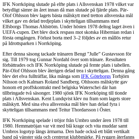
IFK Norrköping slutade på elfte plats i Allsvenskan 1978 vilket var
betydligt sämre än året innan då man slutade på fjärde plats. Pär-
Olof Ohlsson blev lagets bästa målskytt med tretton allsvenska mål
vilket gav en delad tredjeplats i skytteligan tillsammans med
Elfsborgs Thomas Ahlström. Under hösten 1978 deltog laget även i
UEFA-cupen. Det blev dock respass mot skotska Hibernian redan i
första omgången. Förlust borta med 3–2 följdes av en mållös retur
på Idrottsparken i Norrköping.
Efter denna säsong tackade tränaren Bengt ”Julle” Gustavsson för
sig. Till 1979 tog Gunnar Nordahl över som tränare. Resultaten
förbättrades och IFK Norrköping slutade på femte plats i tabellen.
Pär-Olof Ohlsson blev återigen delad trea i skytteligan. Denna gång
blev det elva fullträffar, lika många som
IFK Göteborgs
Torbjörn
Nilsson och Kalmars Roland Sandberg. Ohlssons målskytte gav
honom ett proffskontrakt med belgiska Waterschei där han
tillbringade två säsonger. 1980 sjönk IFK Norrköping till tionde
plats i Allsvenskan. Kent Lundqvist klev nu fram som lagets store
målskytt. Med sina elva allsvenska mål blev han delad fyra i
skytteligan tillsammans med Teitur Thordarsson i Öster.
IFK Norrköping spelade i tröjor från Umbro under åren 1978 till
1980. Hemmatröjan var vit med blå krage och vita muddar samt
Umbros logotyp längs ärmarna. Den hade också ett blått vertikalt
band på vänster sida och centrerat klubbmärke. På ryggen återfanns