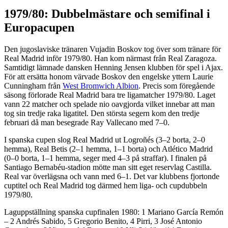
1979/80: Dubbelmästare och semifinal i
Europacupen
Den jugoslaviske tränaren Vujadin Boskov tog över som tränare för
Real Madrid inför 1979/80. Han kom närmast från Real Zaragoza.
Samtidigt lämnade dansken Henning Jensen klubben för spel i Ajax.
För att ersätta honom värvade Boskov den engelske yttern Laurie
Cunningham från
West Bromwich Albion
. Precis som föregående
säsong förlorade Real Madrid bara tre ligamatcher 1979/80. Laget
vann 22 matcher och spelade nio oavgjorda vilket innebar att man
tog sin tredje raka ligatitel. Den största segern kom den tredje
februari då man besegrade Ray Vallecano med 7–0.
I spanska cupen slog Real Madrid ut Logroñés (3–2 borta, 2–0
hemma), Real Betis (2–1 hemma, 1–1 borta) och Atlético Madrid
(0–0 borta, 1–1 hemma, seger med 4–3 på straffar). I finalen på
Santiago Bernabéu-stadion mötte man sitt eget reservlag Castilla.
Real var överlägsna och vann med 6–1. Det var klubbens fjortonde
cuptitel och Real Madrid tog därmed hem liga- och cupdubbeln
1979/80.
Laguppställning spanska cupfinalen 1980: 1 Mariano García Remón
– 2 Andrés Sabido, 5 Gregorio Benito, 4 Pirri, 3 José Antonio