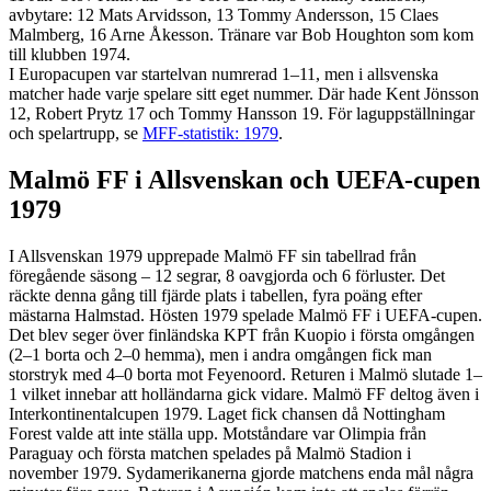
avbytare: 12 Mats Arvidsson, 13 Tommy Andersson, 15 Claes
Malmberg, 16 Arne Åkesson. Tränare var Bob Houghton som kom
till klubben 1974.
I Europacupen var startelvan numrerad 1–11, men i allsvenska
matcher hade varje spelare sitt eget nummer. Där hade Kent Jönsson
12, Robert Prytz 17 och Tommy Hansson 19. För laguppställningar
och spelartrupp, se
MFF-statistik: 1979
.
Malmö FF i Allsvenskan och UEFA-cupen
1979
I Allsvenskan 1979 upprepade Malmö FF sin tabellrad från
föregående säsong – 12 segrar, 8 oavgjorda och 6 förluster. Det
räckte denna gång till fjärde plats i tabellen, fyra poäng efter
mästarna Halmstad. Hösten 1979 spelade Malmö FF i UEFA-cupen.
Det blev seger över finländska KPT från Kuopio i första omgången
(2–1 borta och 2–0 hemma), men i andra omgången fick man
storstryk med 4–0 borta mot Feyenoord. Returen i Malmö slutade 1–
1 vilket innebar att holländarna gick vidare. Malmö FF deltog även i
Interkontinentalcupen 1979. Laget fick chansen då Nottingham
Forest valde att inte ställa upp. Motståndare var Olimpia från
Paraguay och första matchen spelades på Malmö Stadion i
november 1979. Sydamerikanerna gjorde matchens enda mål några