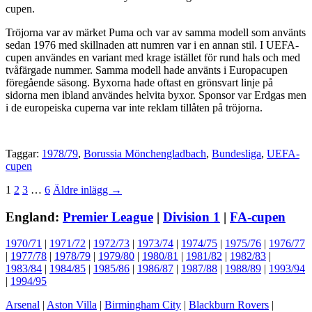
cupen.
Tröjorna var av märket Puma och var av samma modell som använts
sedan 1976 med skillnaden att numren var i en annan stil. I UEFA-
cupen användes en variant med krage istället för rund hals och med
tvåfärgade nummer. Samma modell hade använts i Europacupen
föregående säsong. Byxorna hade oftast en grönsvart linje på
sidorna men ibland användes helvita byxor. Sponsor var Erdgas men
i de europeiska cuperna var inte reklam tillåten på tröjorna.
Taggar:
1978/79
,
Borussia Mönchengladbach
,
Bundesliga
,
UEFA-
cupen
Sidnumrering
1
2
3
…
6
Äldre inlägg →
för
England:
Premier League
|
Division 1
|
FA-cupen
inlägg
1970/71
|
1971/72
|
1972/73
|
1973/74
|
1974/75
|
1975/76
|
1976/77
|
1977/78
|
1978/79
|
1979/80
|
1980/81
|
1981/82
|
1982/83
|
1983/84
|
1984/85
|
1985/86
|
1986/87
|
1987/88
|
1988/89
|
1993/94
|
1994/95
Arsenal
|
Aston Villa
|
Birmingham City
|
Blackburn Rovers
|