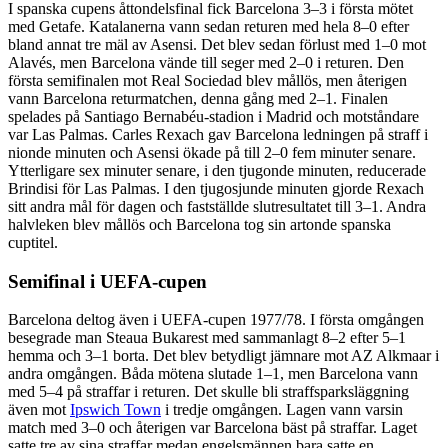
I spanska cupens åttondelsfinal fick Barcelona 3–3 i första mötet
med Getafe. Katalanerna vann sedan returen med hela 8–0 efter
bland annat tre mäl av Asensi. Det blev sedan förlust med 1–0 mot
Alavés, men Barcelona vände till seger med 2–0 i returen. Den
första semifinalen mot Real Sociedad blev mållös, men återigen
vann Barcelona returmatchen, denna gång med 2–1. Finalen
spelades på Santiago Bernabéu-stadion i Madrid och motståndare
var Las Palmas. Carles Rexach gav Barcelona ledningen på straff i
nionde minuten och Asensi ökade på till 2–0 fem minuter senare.
Ytterligare sex minuter senare, i den tjugonde minuten, reducerade
Brindisi för Las Palmas. I den tjugosjunde minuten gjorde Rexach
sitt andra mål för dagen och fastställde slutresultatet till 3–1. Andra
halvleken blev mållös och Barcelona tog sin artonde spanska
cuptitel.
Semifinal i UEFA-cupen
Barcelona deltog även i UEFA-cupen 1977/78. I första omgången
besegrade man Steaua Bukarest med sammanlagt 8–2 efter 5–1
hemma och 3–1 borta. Det blev betydligt jämnare mot AZ Alkmaar i
andra omgången. Båda mötena slutade 1–1, men Barcelona vann
med 5–4 på straffar i returen. Det skulle bli straffsparksläggning
även mot
Ipswich Town
i tredje omgången. Lagen vann varsin
match med 3–0 och återigen var Barcelona bäst på straffar. Laget
satte tre av sina straffar medan engelsmännen bara satte en.