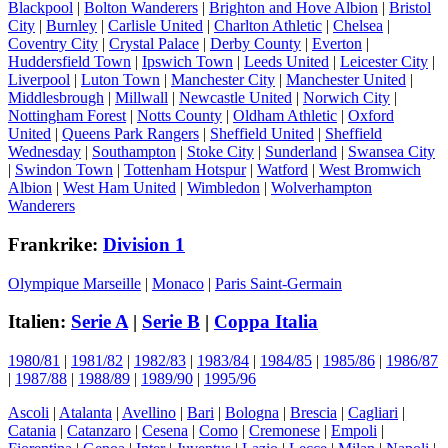
Blackpool
|
Bolton Wanderers
|
Brighton and Hove Albion
|
Bristol
City
|
Burnley
|
Carlisle United
|
Charlton Athletic
|
Chelsea
|
Coventry City
|
Crystal Palace
|
Derby County
|
Everton
|
Huddersfield Town
|
Ipswich Town
|
Leeds United
|
Leicester City
|
Liverpool
|
Luton Town
|
Manchester City
|
Manchester United
|
Middlesbrough
|
Millwall
|
Newcastle United
|
Norwich City
|
Nottingham Forest
|
Notts County
|
Oldham Athletic
|
Oxford
United
|
Queens Park Rangers
|
Sheffield United
|
Sheffield
Wednesday
|
Southampton
|
Stoke City
|
Sunderland
|
Swansea City
|
Swindon Town
|
Tottenham Hotspur
|
Watford
|
West Bromwich
Albion
|
West Ham United
|
Wimbledon
|
Wolverhampton
Wanderers
Frankrike:
Division 1
Olympique Marseille
|
Monaco
|
Paris Saint-Germain
Italien:
Serie A
|
Serie B
|
Coppa Italia
1980/81
|
1981/82
|
1982/83
|
1983/84
|
1984/85
|
1985/86
|
1986/87
|
1987/88
|
1988/89
|
1989/90
|
1995/96
Ascoli
|
Atalanta
|
Avellino
|
Bari
|
Bologna
|
Brescia
|
Cagliari
|
Catania
|
Catanzaro
|
Cesena
|
Como
|
Cremonese
|
Empoli
|