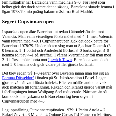
fem fullträffar när Barcelona vann med hela 9–0. För laget som
helhet gick det dock sämre denna säsong. Barcelona slutade femma i
ligan 1978/79, nio poäng bakom mästarna Real Madrid.
Seger i Cupvinnarcupen
I spanska cupen åkte Barcelona ut redan i åttondelsfinalen mot
Valencia. Man vann visserligen första mötet med 4–1, men Valencia
vann returen med 4–0. I Cupvinnarcupen gick det dock bättre för
Barcelona 1978/79. Under hösten slog man ut Sjachtar Donetsk (3–
0 hemma, 1–1 borta) och Anderlecht (förlust 3–0 borta, seger 3–0
hemma följt av 4–1 på straffar). I vårens kvartsfinaler föll man med
2–1 i första mötet borta mot
Ipswich Town
. Barcelona vann dock
med 1–0 hemma och gick vidare på fler gjorda bortamål.
Det blev sedan två 1–0-segrar över Beveren innan man tog sig an
Fortuna Düsseldorf
i finalen på St. Jakob-stadion i Basel. Lagen
gjorde två mål var i första halvlek. Efter en mållös andra halvlek
gick matchen till förlängning. Rexach och Krankl gjorde varsitt mål
i förlängningen innan Wolfgang Seel reducerade. Närmare än så
kom dock inte tyskarna och Barcelona tog hem segern i
Cupvinnarcupen med 4–3.
Laguppställning Cupvinnarcupfinalen 1979: 1 Pedro Artola – 2
Rafael Zuviría, 3 Migueli, 4 Quique Costas (14 Francisco Martínez,