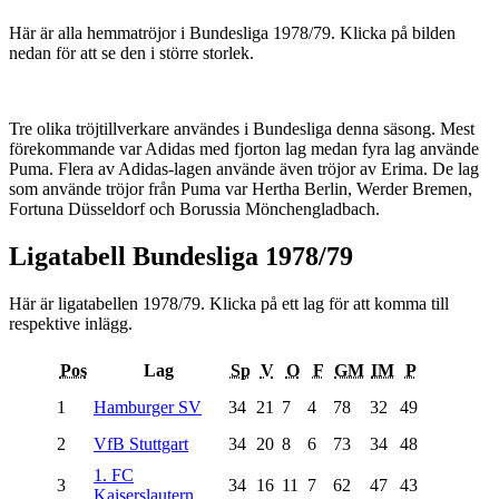
Här är alla hemmatröjor i Bundesliga 1978/79. Klicka på bilden
nedan för att se den i större storlek.
Tre olika tröjtillverkare användes i Bundesliga denna säsong. Mest
förekommande var Adidas med fjorton lag medan fyra lag använde
Puma. Flera av Adidas-lagen använde även tröjor av Erima. De lag
som använde tröjor från Puma var Hertha Berlin, Werder Bremen,
Fortuna Düsseldorf och Borussia Mönchengladbach.
Ligatabell Bundesliga 1978/79
Här är ligatabellen 1978/79. Klicka på ett lag för att komma till
respektive inlägg.
Pos
Lag
Sp
V
O
F
GM
IM
P
1
Hamburger SV
34
21
7
4
78
32
49
2
VfB Stuttgart
34
20
8
6
73
34
48
1. FC
3
34
16
11
7
62
47
43
Kaiserslautern