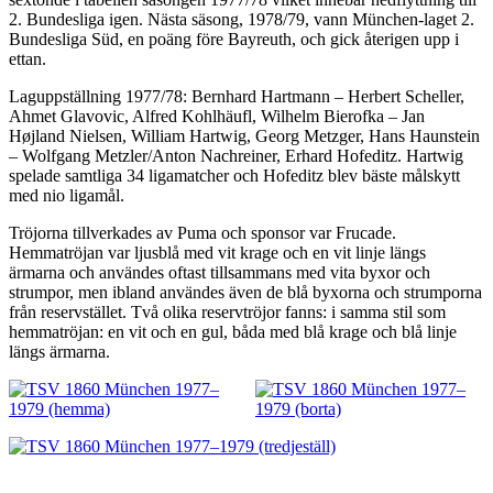
2. Bundesliga igen. Nästa säsong, 1978/79, vann München-laget 2.
Bundesliga Süd, en poäng före Bayreuth, och gick återigen upp i
ettan.
Laguppställning 1977/78: Bernhard Hartmann – Herbert Scheller,
Ahmet Glavovic, Alfred Kohlhäufl, Wilhelm Bierofka – Jan
Højland Nielsen, William Hartwig, Georg Metzger, Hans Haunstein
– Wolfgang Metzler/Anton Nachreiner, Erhard Hofeditz. Hartwig
spelade samtliga 34 ligamatcher och Hofeditz blev bäste målskytt
med nio ligamål.
Tröjorna tillverkades av Puma och sponsor var Frucade.
Hemmatröjan var ljusblå med vit krage och en vit linje längs
ärmarna och användes oftast tillsammans med vita byxor och
strumpor, men ibland användes även de blå byxorna och strumporna
från reservstället. Två olika reservtröjor fanns: i samma stil som
hemmatröjan: en vit och en gul, båda med blå krage och blå linje
längs ärmarna.