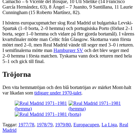
Camacho – 6 Vicente del Bosque, 10 Uli Stielike (14 Francisco
García Hernández, 63), 8 Ángel – 7 Juanito, 9 Santillana, 11 Laurie
Cunningham (15 Roberto Martínez, 82).
I höstens europacupmatcher slog Real Madrid ut bulgariska Levski-
Spartak (1–0 borta, 2–0 hemma) och portugisiska Porto (förlust 2–1
borta, seger 1–0 hemma och vidare på fler gjorda bortamål). I vårens
kvartsfinaler mötte man Celtic från Glasgow. Skottarna vann första
mötet med 2–0, men Real Madrid vände till seger med 3–0 i returen.
I semifinalerna mötte man
Hamburger SV
och det blev seger med
2–0 hemma i första matchen. Tyskarna vann dock returen med hela
5–1 och gick till final.
Tröjorna
Den vita hemmatröjan och den blå bortatröjan av märket Mont-halt
var likadan som
tidigare under 1970-talet
.
Taggar:
1977/78
,
1978/79
,
1979/80
,
Europacupen
,
La Liga
,
Real
Madrid