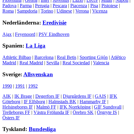
Fiorentina
|
Genoa
|
Inter
|
Juventus
|
Lazio
|
Lecce
|
Milan
|
Napoli
|
Padova
|
Parma
|
Perugia
|
Pescara
|
Piacenza
|
Pisa
|
Pistoiese
|
Roma
|
Sampdoria
|
Torino
|
Udinese
|
Verona
|
Vicenza
Nederländerna:
Eredivisie
Ajax
|
Feyenoord
|
PSV Eindhoven
Spanien:
La Liga
Athletic Bilbao
|
Barcelona
|
Real Betis
|
Sporting Gijón
|
Atlético
Madrid
|
Real Madrid
|
Sevilla
|
Real Sociedad
|
Valencia
Sverige:
Allsvenskan
1990
|
1991
|
1992
AIK
|
IK Brage
|
Degerfors IF
|
Djurgårdens IF
|
GAIS
|
IFK
Göteborg
|
IF Elfsborg
|
Halmstads BK
|
Hammarby IF
|
Helsingborgs IF
|
Malmö FF
|
IFK Norrköping
|
GIF Sundsvall
|
Trelleborgs FF
|
Västra Frölunda IF
|
Örebro SK
|
Örgryte IS
|
Östers IF
Tyskland:
Bundesliga