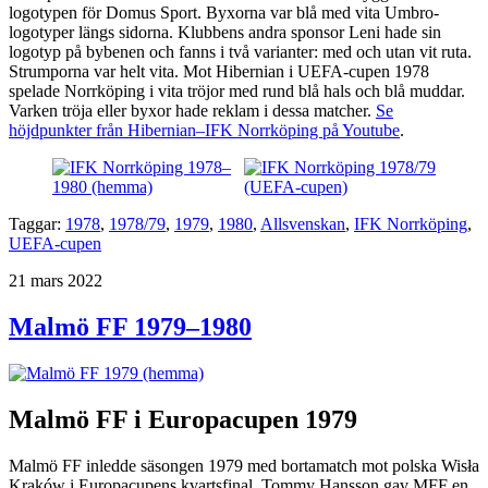
logotypen för Domus Sport. Byxorna var blå med vita Umbro-
logotyper längs sidorna. Klubbens andra sponsor Leni hade sin
logotyp på bybenen och fanns i två varianter: med och utan vit ruta.
Strumporna var helt vita. Mot Hibernian i UEFA-cupen 1978
spelade Norrköping i vita tröjor med rund blå hals och blå muddar.
Varken tröja eller byxor hade reklam i dessa matcher.
Se
höjdpunkter från Hibernian–IFK Norrköping på Youtube
.
Taggar:
1978
,
1978/79
,
1979
,
1980
,
Allsvenskan
,
IFK Norrköping
,
UEFA-cupen
Publicerat
21 mars 2022
Malmö FF 1979–1980
Malmö FF i Europacupen 1979
Malmö FF inledde säsongen 1979 med bortamatch mot polska Wisła
Kraków i Europacupens kvartsfinal. Tommy Hansson gav MFF en