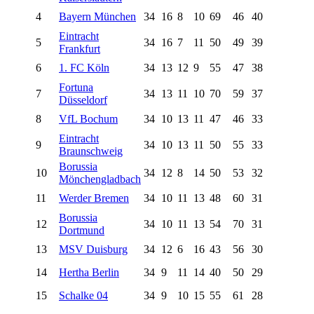
4
Bayern München
34
16
8
10
69
46
40
Eintracht
5
34
16
7
11
50
49
39
Frankfurt
6
1. FC Köln
34
13
12
9
55
47
38
Fortuna
7
34
13
11
10
70
59
37
Düsseldorf
8
VfL Bochum
34
10
13
11
47
46
33
Eintracht
9
34
10
13
11
50
55
33
Braunschweig
Borussia
10
34
12
8
14
50
53
32
Mönchengladbach
11
Werder Bremen
34
10
11
13
48
60
31
Borussia
12
34
10
11
13
54
70
31
Dortmund
13
MSV Duisburg
34
12
6
16
43
56
30
14
Hertha Berlin
34
9
11
14
40
50
29
15
Schalke 04
34
9
10
15
55
61
28