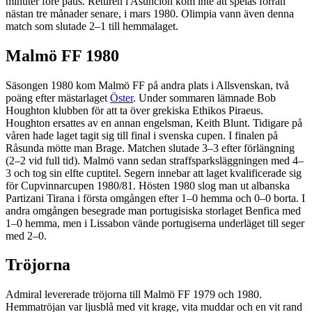
minuter före paus. Returen i Asunción kom inte att spelas förrän
nästan tre månader senare, i mars 1980. Olimpia vann även denna
match som slutade 2–1 till hemmalaget.
Malmö FF 1980
Säsongen 1980 kom Malmö FF på andra plats i Allsvenskan, två
poäng efter mästarlaget
Öster
. Under sommaren lämnade Bob
Houghton klubben för att ta över grekiska Ethikos Piraeus.
Houghton ersattes av en annan engelsman, Keith Blunt. Tidigare på
våren hade laget tagit sig till final i svenska cupen. I finalen på
Råsunda mötte man Brage. Matchen slutade 3–3 efter förlängning
(2–2 vid full tid). Malmö vann sedan straffsparksläggningen med 4–
3 och tog sin elfte cuptitel. Segern innebar att laget kvalificerade sig
för Cupvinnarcupen 1980/81. Hösten 1980 slog man ut albanska
Partizani Tirana i första omgången efter 1–0 hemma och 0–0 borta. I
andra omgången besegrade man portugisiska storlaget Benfica med
1–0 hemma, men i Lissabon vände portugiserna underläget till seger
med 2–0.
Tröjorna
Admiral levererade tröjorna till Malmö FF 1979 och 1980.
Hemmatröjan var ljusblå med vit krage, vita muddar och en vit rand