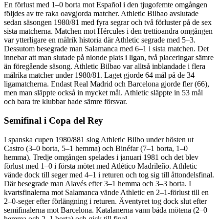
En förlust med 1–0 borta mot Español i den tjugofemte omgången
följdes av tre raka oavgjorda matcher. Athletic Bilbao avslutade
sedan säsongen 1980/81 med fyra segrar och två förluster på de sex
sista matcherna. Matchen mot Hércules i den trettioandra omgången
var ytterligare en målrik historia där Athletic segrade med 5–3.
Dessutom besegrade man Salamanca med 6–1 i sista matchen. Det
innebar att man slutade på nionde plats i ligan, två placeringar sämre
än föregående säsong. Athletic Bilbao var alltså inblandade i flera
målrika matcher under 1980/81. Laget gjorde 64 mål på de 34
ligamatcherna. Endast Real Madrid och Barcelona gjorde fler (66),
men man släppte också in mycket mål. Athletic släppte in 53 mål
och bara tre klubbar hade sämre försvar.
Semifinal i Copa del Rey
I spanska cupen 1980/881 slog Athletic Bilbo under hösten ut
Castro (3–0 borta, 5–1 hemma) och Binéfar (7–1 borta, 1–0
hemma). Tredje omgången spelades i januari 1981 och det blev
förlust med 1–0 i första mötet med Atlético Madrileño. Athletic
vände dock till seger med 4–1 i returen och tog sig till åttondelsfinal.
Där besegrade man Alavés efter 3–1 hemma och 3–3 borta. I
kvartsfinalerna mot Salamanca vände Athletic en 2–1-förlust till en
2–0-seger efter förlängning i returen. Äventyret tog dock slut efter
semifinalerna mot Barcelona. Katalanerna vann båda mötena (2–0
hemma och 2–1 borta) och gick till final.