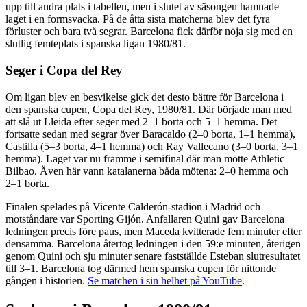
upp till andra plats i tabellen, men i slutet av säsongen hamnade
laget i en formsvacka. På de åtta sista matcherna blev det fyra
förluster och bara två segrar. Barcelona fick därför nöja sig med en
slutlig femteplats i spanska ligan 1980/81.
Seger i Copa del Rey
Om ligan blev en besvikelse gick det desto bättre för Barcelona i
den spanska cupen, Copa del Rey, 1980/81. Där började man med
att slå ut Lleida efter seger med 2–1 borta och 5–1 hemma. Det
fortsatte sedan med segrar över Baracaldo (2–0 borta, 1–1 hemma),
Castilla (5–3 borta, 4–1 hemma) och Ray Vallecano (3–0 borta, 3–1
hemma). Laget var nu framme i semifinal där man mötte Athletic
Bilbao. Även här vann katalanerna båda mötena: 2–0 hemma och
2–1 borta.
Finalen spelades på Vicente Calderón-stadion i Madrid och
motståndare var Sporting Gijón. Anfallaren Quini gav Barcelona
ledningen precis före paus, men Maceda kvitterade fem minuter efter
densamma. Barcelona återtog ledningen i den 59:e minuten, återigen
genom Quini och sju minuter senare fastställde Esteban slutresultatet
till 3–1. Barcelona tog därmed hem spanska cupen för nittonde
gången i historien.
Se matchen i sin helhet på YouTube
.