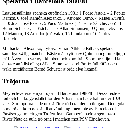
Spelarna i Barcelona 1980/81
Laguppställning spanska cupfinalen 1981: 1 Pedro Artola – 2 Pepito
Ramos, 6 José Ramón Alexanko, 3 Antonio Olmo, 4 Rafael Zuviría
– 10 Juan José Estella, 5 Paco Martínez (14 Tente Sánchez, 65), 8
Bernd Schuster, 11 Esteban – 7 Allan Simonsen, 9 Quini; avbytare:
12 Manolo, 13 Amador (målvakt), 15 Landaburo, 16 Carles
Rexach.
Mittbacken Alexanko, nyförvärv från Athletic Bilbao, spelade
samtliga 34 ligamatcher. Bäste målskytt blev Quini som gjorde tjugo
mål. Även han var ny i klubben och kom från Sporting Gijón. Hans
danske anfallskollega Allan Simonsen stod för tio fullträffar och
tyske mittfältaren Bernd Schuster gjorde elva ligamål.
Tröjorna
Meyba levererade nya tröjor till Barcelona 1980/81. Dessa hade en
röd och blå krage istället för den V-hals man hade haft under 1970-
talet. Strumporna hade också färre röda ränder än tidigare. Den gula
bortatröjan kom också till användning, men inte av Barcelona. I
försäsongsturneringen Trofeu Joan Gamper lånade argentinska
River Plate de gula tröjorna i matchen mot PSV Eindhoven.