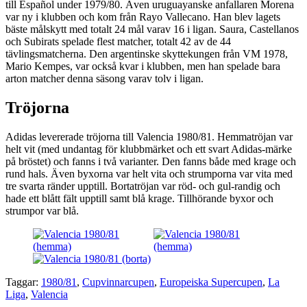
till Español under 1979/80. Även uruguayanske anfallaren Morena
var ny i klubben och kom från Rayo Vallecano. Han blev lagets
bäste målskytt med totalt 24 mål varav 16 i ligan. Saura, Castellanos
och Subirats spelade flest matcher, totalt 42 av de 44
tävlingsmatcherna. Den argentinske skyttekungen från VM 1978,
Mario Kempes, var också kvar i klubben, men han spelade bara
arton matcher denna säsong varav tolv i ligan.
Tröjorna
Adidas levererade tröjorna till Valencia 1980/81. Hemmatröjan var
helt vit (med undantag för klubbmärket och ett svart Adidas-märke
på bröstet) och fanns i två varianter. Den fanns både med krage och
rund hals. Även byxorna var helt vita och strumporna var vita med
tre svarta ränder upptill. Bortatröjan var röd- och gul-randig och
hade ett blått fält upptill samt blå krage. Tillhörande byxor och
strumpor var blå.
Taggar:
1980/81
,
Cupvinnarcupen
,
Europeiska Supercupen
,
La
Liga
,
Valencia