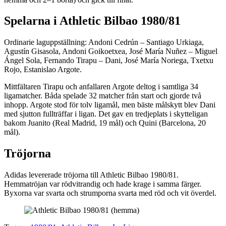
Spelarna i Athletic Bilbao 1980/81
Ordinarie laguppställning: Andoni Cedrún – Santiago Urkiaga,
Agustín Gisasola, Andoni Goikoetxea, José María Nuñez – Miguel
Ángel Sola, Fernando Tirapu – Dani, José María Noriega, Txetxu
Rojo, Estanislao Argote.
Mittfältaren Tirapu och anfallaren Argote deltog i samtliga 34
ligamatcher. Båda spelade 32 matcher från start och gjorde två
inhopp. Argote stod för tolv ligamål, men bäste målskytt blev Dani
med sjutton fullträffar i ligan. Det gav en tredjeplats i skytteligan
bakom Juanito (Real Madrid, 19 mål) och Quini (Barcelona, 20
mål).
Tröjorna
Adidas levererade tröjorna till Athletic Bilbao 1980/81.
Hemmatröjan var rödvitrandig och hade krage i samma färger.
Byxorna var svarta och strumporna svarta med röd och vit överdel.