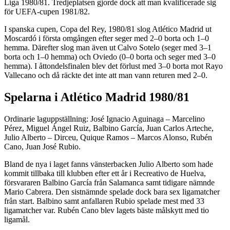
Liga 1980/81. Tredjeplatsen gjorde dock att man kvalificerade sig
för UEFA-cupen 1981/82.
I spanska cupen, Copa del Rey, 1980/81 slog Atlético Madrid ut
Moscardó i första omgången efter seger med 2–0 borta och 1–0
hemma. Därefter slog man även ut Calvo Sotelo (seger med 3–1
borta och 1–0 hemma) och Oviedo (0–0 borta och seger med 3–0
hemma). I åttondelsfinalen blev det förlust med 3–0 borta mot Rayo
Vallecano och då räckte det inte att man vann returen med 2–0.
Spelarna i Atlético Madrid 1980/81
Ordinarie laguppställning: José Ignacio Aguinaga – Marcelino
Pérez, Miguel Ángel Ruiz, Balbino García, Juan Carlos Arteche,
Julio Alberto – Dirceu, Quique Ramos – Marcos Alonso, Rubén
Cano, Juan José Rubio.
Bland de nya i laget fanns vänsterbacken Julio Alberto som hade
kommit tillbaka till klubben efter ett år i Recreativo de Huelva,
försvararen Balbino García från Salamanca samt tidigare nämnde
Mario Cabrera. Den sistnämnde spelade dock bara sex ligamatcher
från start. Balbino samt anfallaren Rubio spelade mest med 33
ligamatcher var. Rubén Cano blev lagets bäste målskytt med tio
ligamål.