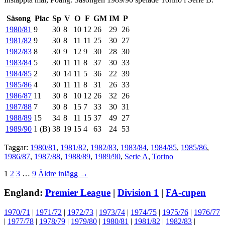
Säsong
Plac
Sp
V
O
F
GM
IM
P
1980/81
9
30
8
10
12
26
29
26
1981/82
9
30
8
11
11
25
30
27
1982/83
8
30
9
12
9
30
28
30
1983/84
5
30
11
11
8
37
30
33
1984/85
2
30
14
11
5
36
22
39
1985/86
4
30
11
11
8
31
26
33
1986/87
11
30
8
10
12
26
32
26
1987/88
7
30
8
15
7
33
30
31
1988/89
15
34
8
11
15
37
49
27
1989/90
1 (B)
38
19
15
4
63
24
53
Taggar:
1980/81
,
1981/82
,
1982/83
,
1983/84
,
1984/85
,
1985/86
,
1986/87
,
1987/88
,
1988/89
,
1989/90
,
Serie A
,
Torino
Sidnumrering
1
2
3
…
9
Äldre inlägg →
för
England:
Premier League
|
Division 1
|
FA-cupen
inlägg
1970/71
|
1971/72
|
1972/73
|
1973/74
|
1974/75
|
1975/76
|
1976/77
|
1977/78
|
1978/79
|
1979/80
|
1980/81
|
1981/82
|
1982/83
|