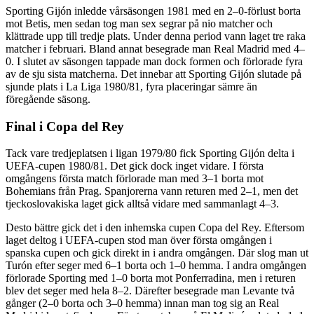
Sporting Gijón inledde vårsäsongen 1981 med en 2–0-förlust borta
mot Betis, men sedan tog man sex segrar på nio matcher och
klättrade upp till tredje plats. Under denna period vann laget tre raka
matcher i februari. Bland annat besegrade man Real Madrid med 4–
0. I slutet av säsongen tappade man dock formen och förlorade fyra
av de sju sista matcherna. Det innebar att Sporting Gijón slutade på
sjunde plats i La Liga 1980/81, fyra placeringar sämre än
föregående säsong.
Final i Copa del Rey
Tack vare tredjeplatsen i ligan 1979/80 fick Sporting Gijón delta i
UEFA-cupen 1980/81. Det gick dock inget vidare. I första
omgångens första match förlorade man med 3–1 borta mot
Bohemians från Prag. Spanjorerna vann returen med 2–1, men det
tjeckoslovakiska laget gick alltså vidare med sammanlagt 4–3.
Desto bättre gick det i den inhemska cupen Copa del Rey. Eftersom
laget deltog i UEFA-cupen stod man över första omgången i
spanska cupen och gick direkt in i andra omgången. Där slog man ut
Turón efter seger med 6–1 borta och 1–0 hemma. I andra omgången
förlorade Sporting med 1–0 borta mot Ponferradina, men i returen
blev det seger med hela 8–2. Därefter besegrade man Levante två
gånger (2–0 borta och 3–0 hemma) innan man tog sig an Real