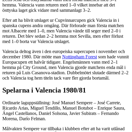
hemma. Valencia vann returen med 1–0 vilket innebar att det
östtyska laget gick vidare med sammanlagt 3–2.
Efter att ha blivit utslaget ur Cupvinnarcupen gick Valencia in i
spanska cupens andra omgång. Där förlorade man första matchen
mot Albacete med 1–0, men Valencia vände till seger med 2–0 i
returen. Det blev sedan 2–2 hemma mot Sevilla, men efter förlust
med 1–0 borta var Valencia utslaget.
Valencia deltog även i den europeiska supercupen i november och
december 1980. Där mötte man
Nottingham Forest
som hade vunnit
Europacupen ett halvår tidigare. Engelsmännen vann med 2–1
hemma på City Ground, men Valencia gjorde matchens enda mål i
returen på Luis Casanova-stadion. Dubbelmötet slutade därmed 2–2
och Valencia tog hem titeln tack vare fler gjorda bortamål.
Spelarna i Valencia 1980/81
Ordinarie laguppställning: José Manuel Sempere – José Carrete,
Ricardo Arias, Miguel Tendillo, Manuel Botubot – Enrique Saura,
Ángel Castellanos, Daniel Solsona, Javier Subirats – Fernando
Morena, Darío Felman.
Målvakten Sempere var tillbaka i klubben efter att ha varit utlånad