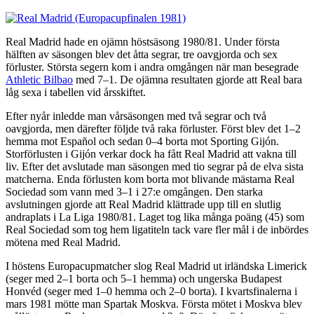
Real Madrid hade en ojämn höstsäsong 1980/81. Under första
hälften av säsongen blev det åtta segrar, tre oavgjorda och sex
förluster. Största segern kom i andra omgången när man besegrade
Athletic Bilbao
med 7–1. De ojämna resultaten gjorde att Real bara
låg sexa i tabellen vid årsskiftet.
Efter nyår inledde man vårsäsongen med två segrar och två
oavgjorda, men därefter följde två raka förluster. Först blev det 1–2
hemma mot Español och sedan 0–4 borta mot Sporting Gijón.
Storförlusten i Gijón verkar dock ha fått Real Madrid att vakna till
liv. Efter det avslutade man säsongen med tio segrar på de elva sista
matcherna. Enda förlusten kom borta mot blivande mästarna Real
Sociedad som vann med 3–1 i 27:e omgången. Den starka
avslutningen gjorde att Real Madrid klättrade upp till en slutlig
andraplats i La Liga 1980/81. Laget tog lika många poäng (45) som
Real Sociedad som tog hem ligatiteln tack vare fler mål i de inbördes
mötena med Real Madrid.
I höstens Europacupmatcher slog Real Madrid ut irländska Limerick
(seger med 2–1 borta och 5–1 hemma) och ungerska Budapest
Honvéd (seger med 1–0 hemma och 2–0 borta). I kvartsfinalerna i
mars 1981 mötte man Spartak Moskva. Första mötet i Moskva blev