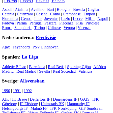
|
1987/88
|
1988/89
|
1989/90
|
1995/96
Ascoli
|
Atalanta
|
Avellino
|
Bari
|
Bologna
|
Brescia
|
Cagliari
|
Catania
|
Catanzaro
|
Cesena
|
Como
|
Cremonese
|
Empoli
|
Fiorentina
|
Genoa
|
Inter
|
Juventus
|
Lazio
|
Lecce
|
Milan
|
Napoli
|
Padova
|
Parma
|
Perugia
|
Pescara
|
Piacenza
|
Pisa
|
Pistoiese
|
Roma
|
Sampdoria
|
Torino
|
Udinese
|
Verona
|
Vicenza
Nederländerna:
Eredivisie
Ajax
|
Feyenoord
|
PSV Eindhoven
Spanien:
La Liga
Athletic Bilbao
|
Barcelona
|
Real Betis
|
Sporting Gijón
|
Atlético
Madrid
|
Real Madrid
|
Sevilla
|
Real Sociedad
|
Valencia
Sverige:
Allsvenskan
1990
|
1991
|
1992
AIK
|
IK Brage
|
Degerfors IF
|
Djurgårdens IF
|
GAIS
|
IFK
Göteborg
|
IF Elfsborg
|
Halmstads BK
|
Hammarby IF
|
Helsingborgs IF
|
Malmö FF
|
IFK Norrköping
|
GIF Sundsvall
|
Trelleborgs FF
|
Västra Frölunda IF
|
Örebro SK
|
Örgryte IS
|