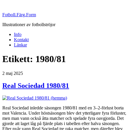
Fotboll.Färg.Form
Illustrationer av fotbollströjor
Info
Kontakt
Länkar
Etikett:
1980/81
Publicerat
2 maj 2025
Real Sociedad 1980/81
Real Sociedad inledde säsongen 1980/81 med en 3–2-förlust borta
mot Valencia. Under höstsäsongen blev det ytterligare fyra förluster,
men man vann också åtta matcher och spelade fyra oavgjorda. Det
gjorde att laget låg på fjärde plats i tabellen efter halva säsongen.
Efter nyår vann Real Sociedad tre raka matcher, men därefter blev