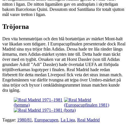
nitton i ligan. De nitton ligamålen gav en andraplats i skytteligan
bakom Barcelonas Quini. Dessutom stod Santillana för totalt sjutton
mål varav tretton i ligan.
Tröjorna
Den vita hemmatröjan och den blå bortatröjan av märket Mont-halt
var likadan som tidigare. I Europacupfinalen presenterade dock Real
Madrid sina nya tröjor från Adidas. Dessa hade tre lila ränder längs
ärmarna, men Adidas-märket syntes inte till. Detta hade man täckt
över med en tygbit. Orsaken var att Horst Dassler (son till Adidas
grundare Adolf ”Adi” Dassler) hade övertalat UEFA att förbjuda
tröjtillverkarnas logotyper i finalen. Real Madrid hade redan
förberett för detta medan Liverpool fick veta det strax innan match.
Engelsmännen var därför tvungna att tejpa över Umbro-märket på
sina tröjor och byxor i omklädningsrummet innan matchen kunde
dra igång.
Taggar:
1980/81
,
Europacupen
,
La Liga
,
Real Madrid