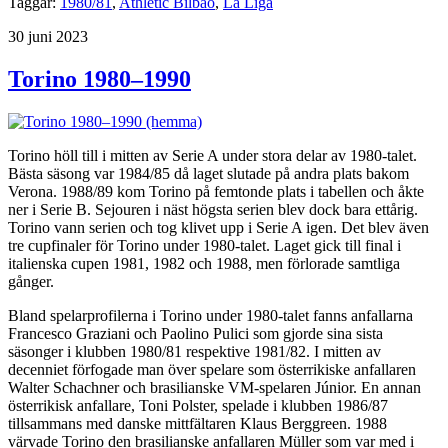
Taggar:
1980/81
,
Athletic Bilbao
,
La Liga
Publicerat
30 juni 2023
Torino 1980–1990
Torino höll till i mitten av Serie A under stora delar av 1980-talet.
Bästa säsong var 1984/85 då laget slutade på andra plats bakom
Verona. 1988/89 kom Torino på femtonde plats i tabellen och åkte
ner i Serie B. Sejouren i näst högsta serien blev dock bara ettårig.
Torino vann serien och tog klivet upp i Serie A igen. Det blev även
tre cupfinaler för Torino under 1980-talet. Laget gick till final i
italienska cupen 1981, 1982 och 1988, men förlorade samtliga
gånger.
Bland spelarprofilerna i Torino under 1980-talet fanns anfallarna
Francesco Graziani och Paolino Pulici som gjorde sina sista
säsonger i klubben 1980/81 respektive 1981/82. I mitten av
decenniet förfogade man över spelare som österrikiske anfallaren
Walter Schachner och brasilianske VM-spelaren Júnior. En annan
österrikisk anfallare, Toni Polster, spelade i klubben 1986/87
tillsammans med danske mittfältaren Klaus Berggreen. 1988
värvade Torino den brasilianske anfallaren Müller som var med i