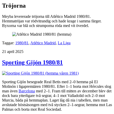
Tröjorna
Meyba levererade tröjorna till Atlético Madrid 1980/81.
Hemmatröjan var rödvitrandig och hade krage i samma färger.
Byxorna var blå och strumporna röda med vit överdel.
Taggar:
1980/81
,
Atlético Madrid
,
La Liga
Publicerat
21 april 2025
Sporting Gijón 1980/81
Sporting Gijón besegrade Real Betis med 2–0 hemma på El
Molinón i ligapremiären 1980/81. Efter 1–1 borta mot Hércules slog
man även
Barcelona
med 2–1. Fram till mitten av december blev det
dock bara ytterligare två segrar, 4–1 mot Valladolid och 2–0 mot
Murcia, båda på hemmaplan. Laget låg då nia i tabellen, men man
avslutade höstsäsongen med två stycken 2–1-segrar, hemma mot Las
Palmas och borta mot Real Sociedad.