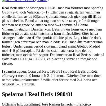
Real Betis inledde säsongen 1980/81 med två förluster mot Sporting
Gijón (2–0) och Valencia (3–1). Efter den svaga starten vann man
emellertid fem av de följande sju matcherna och gick upp till fjärde
plats i tabellen. Bland annat tog man sin största seger för säsongen
när man besegrade Salamanca med 5–0 hemma på Benito
Villamarín-stadion. Därefter kom Betis in i en formsvacka med fem
förluster på de åtta sista matcherna fram till årsskiftet. Efter halva
säsongen hade man därför sjunkit till elfte plats. Laget hittade dock
formen igen efter nyår och man inledde 1981 med åtta matcher utan
förlust. Under denna period slog man bland annat Atlético Madrid
med 4–0 på bortaplan. På de nio sista matcherna blev det tre
förluster, men också fem segrar. Det innebar att Real Betis slutade på
sjätte plats i La Liga 1980/81, en placering sämre än föregående
säsong.
I spanska cupen, Copa del Rey, 1980/81 slog Real Betis ut Rota
efter seger med 4–0 borta och 2–1 hemma. Därefter åkte man dock
ut mot lokalkonkurrenten Sevilla efter förlust med 2–1 borta och
oavgjort 1–1 i returen.
Spelarna i Real Betis 1980/81
Ordinarie laguppställning: José Ramón Esnaola – Francisco