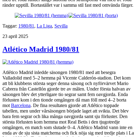
ränder upptill. Bortastället var i samma stil fast med omvända färger.
Taggar:
1980/81
,
La Liga
,
Sevilla
Publicerat
23 april 2025
Atlético Madrid 1980/81
Atlético Madrid inledde säsongen 1980/81 med att besegra
Valladolid med 5–2 hemma på Vicente Calderón-stadion. Det kom
att bli klubbens största seger denna säsong och nyförvärvet Mario
Cabrera från Castellón gjorde tre av målen. Under första halvan av
säsongen blev det ytterligare tio segrar samt fem oavgjorda. Enda
förlusten kom i den tionde omgången då man föll med 4–2 borta
mot
Barcelona
. De fina resultaten gjorde att Atlético toppade
tabellen, men under vårsäsongen började laget att svikta. Det blev
bara fem segrar och lika många oavgjorda samt sju förluster. Den
största förlusten kom hemma mot Real Betis i den tjugotredje
omgången, en match som slutade 0–4. Atlético Madrid vann inte en
enda av de sju sista matcherna och fick nöja sig med tredje plats i La