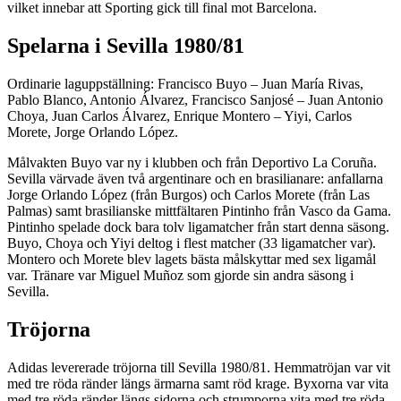
vilket innebar att Sporting gick till final mot Barcelona.
Spelarna i Sevilla 1980/81
Ordinarie laguppställning: Francisco Buyo – Juan María Rivas,
Pablo Blanco, Antonio Álvarez, Francisco Sanjosé – Juan Antonio
Choya, Juan Carlos Álvarez, Enrique Montero – Yiyi, Carlos
Morete, Jorge Orlando López.
Målvakten Buyo var ny i klubben och från Deportivo La Coruña.
Sevilla värvade även två argentinare och en brasilianare: anfallarna
Jorge Orlando López (från Burgos) och Carlos Morete (från Las
Palmas) samt brasilianske mittfältaren Pintinho från Vasco da Gama.
Pintinho spelade dock bara tolv ligamatcher från start denna säsong.
Buyo, Choya och Yiyi deltog i flest matcher (33 ligamatcher var).
Montero och Morete blev lagets bästa målskyttar med sex ligamål
var. Tränare var Miguel Muñoz som gjorde sin andra säsong i
Sevilla.
Tröjorna
Adidas levererade tröjorna till Sevilla 1980/81. Hemmatröjan var vit
med tre röda ränder längs ärmarna samt röd krage. Byxorna var vita
med tre röda ränder längs sidorna och strumporna vita med tre röda