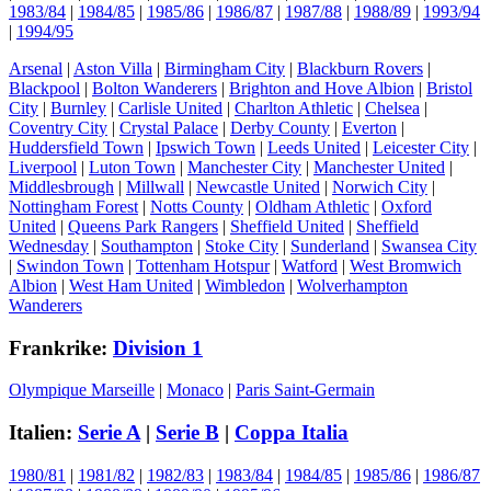
1983/84
|
1984/85
|
1985/86
|
1986/87
|
1987/88
|
1988/89
|
1993/94
|
1994/95
Arsenal
|
Aston Villa
|
Birmingham City
|
Blackburn Rovers
|
Blackpool
|
Bolton Wanderers
|
Brighton and Hove Albion
|
Bristol
City
|
Burnley
|
Carlisle United
|
Charlton Athletic
|
Chelsea
|
Coventry City
|
Crystal Palace
|
Derby County
|
Everton
|
Huddersfield Town
|
Ipswich Town
|
Leeds United
|
Leicester City
|
Liverpool
|
Luton Town
|
Manchester City
|
Manchester United
|
Middlesbrough
|
Millwall
|
Newcastle United
|
Norwich City
|
Nottingham Forest
|
Notts County
|
Oldham Athletic
|
Oxford
United
|
Queens Park Rangers
|
Sheffield United
|
Sheffield
Wednesday
|
Southampton
|
Stoke City
|
Sunderland
|
Swansea City
|
Swindon Town
|
Tottenham Hotspur
|
Watford
|
West Bromwich
Albion
|
West Ham United
|
Wimbledon
|
Wolverhampton
Wanderers
Frankrike:
Division 1
Olympique Marseille
|
Monaco
|
Paris Saint-Germain
Italien:
Serie A
|
Serie B
|
Coppa Italia
1980/81
|
1981/82
|
1982/83
|
1983/84
|
1984/85
|
1985/86
|
1986/87