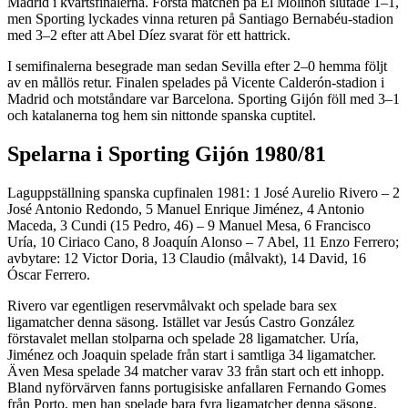
Madrid i kvartsfinalerna. Första matchen på El Molinón slutade 1–1,
men Sporting lyckades vinna returen på Santiago Bernabéu-stadion
med 3–2 efter att Abel Díez svarat för ett hattrick.
I semifinalerna besegrade man sedan Sevilla efter 2–0 hemma följt
av en mållös retur. Finalen spelades på Vicente Calderón-stadion i
Madrid och motståndare var Barcelona. Sporting Gijón föll med 3–1
och katalanerna tog hem sin nittonde spanska cuptitel.
Spelarna i Sporting Gijón 1980/81
Laguppställning spanska cupfinalen 1981: 1 José Aurelio Rivero – 2
José Antonio Redondo, 5 Manuel Enrique Jiménez, 4 Antonio
Maceda, 3 Cundi (15 Pedro, 46) – 9 Manuel Mesa, 6 Francisco
Uría, 10 Ciriaco Cano, 8 Joaquín Alonso – 7 Abel, 11 Enzo Ferrero;
avbytare: 12 Victor Doria, 13 Claudio (målvakt), 14 David, 16
Óscar Ferrero.
Rivero var egentligen reservmålvakt och spelade bara sex
ligamatcher denna säsong. Istället var Jesús Castro González
förstavalet mellan stolparna och spelade 28 ligamatcher. Uría,
Jiménez och Joaquin spelade från start i samtliga 34 ligamatcher.
Även Mesa spelade 34 matcher varav 33 från start och ett inhopp.
Bland nyförvärven fanns portugisiske anfallaren Fernando Gomes
från Porto, men han spelade bara fyra ligamatcher denna säsong.