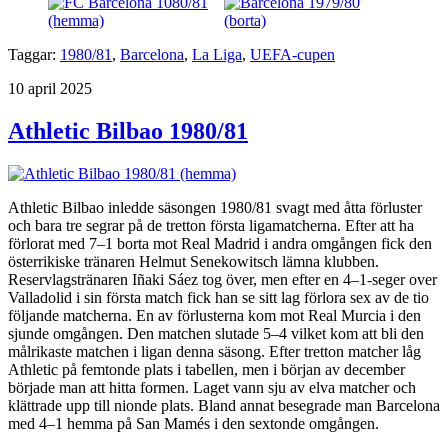
Taggar:
1980/81
,
Barcelona
,
La Liga
,
UEFA-cupen
Publicerat
10 april 2025
Athletic Bilbao 1980/81
Athletic Bilbao inledde säsongen 1980/81 svagt med åtta förluster
och bara tre segrar på de tretton första ligamatcherna. Efter att ha
förlorat med 7–1 borta mot Real Madrid i andra omgången fick den
österrikiske tränaren Helmut Senekowitsch lämna klubben.
Reservlagstränaren Iñaki Sáez tog över, men efter en 4–1-seger over
Valladolid i sin första match fick han se sitt lag förlora sex av de tio
följande matcherna. En av förlusterna kom mot Real Murcia i den
sjunde omgången. Den matchen slutade 5–4 vilket kom att bli den
målrikaste matchen i ligan denna säsong. Efter tretton matcher låg
Athletic på femtonde plats i tabellen, men i början av december
började man att hitta formen. Laget vann sju av elva matcher och
klättrade upp till nionde plats. Bland annat besegrade man Barcelona
med 4–1 hemma på San Mamés i den sextonde omgången.