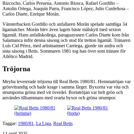
Bizcocho, Carlos Peruena, Antonio Biosca, Rafael Gordillo –
Antolin Ortega, Joaquín Parra, Francisco López, Julio Cardeñosa –
Carlos Diarte, Enrique Morán.
Vänsterbacken Gordillo och anfallaren Morán spelade samtliga 34
ligamatcher. Morán blev även lagets bäste målskytt med sexton
ligamål. Hans anfallskollega, paraguayanen Carlos Diarte kom från
Salamanca inför denna säsong och stod för tretton ligamål. Tränaren
Luís Cid Pérez, med artistnamnet Carriega, gjorde sin andra och
sista säsong i Betis. Sommaren 1981 tog han över som tränare för
Atlético Madrid.
Tröjorna
Meyba levererade tröjorna till Real Betis 1980/81. Hemmatröjan var
grönvitrandig och hade krage i samma färger. Byxorna var vita och
strumporna gröna med vit överdel. Bortatröjan var helt grön och
användes tillsammans med svarta byxor och gröna strumpor.
Taggar:
1980/81
,
La Liga
,
Real Betis
Publicerat
12 april 2025