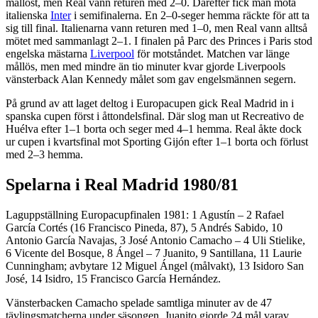
mållöst, men Real vann returen med 2–0. Därefter fick man möta
italienska
Inter
i semifinalerna. En 2–0-seger hemma räckte för att ta
sig till final. Italienarna vann returen med 1–0, men Real vann alltså
mötet med sammanlagt 2–1. I finalen på Parc des Princes i Paris stod
engelska mästarna
Liverpool
för motståndet. Matchen var länge
mållös, men med mindre än tio minuter kvar gjorde Liverpools
vänsterback Alan Kennedy målet som gav engelsmännen segern.
På grund av att laget deltog i Europacupen gick Real Madrid in i
spanska cupen först i åttondelsfinal. Där slog man ut Recreativo de
Huélva efter 1–1 borta och seger med 4–1 hemma. Real åkte dock
ur cupen i kvartsfinal mot Sporting Gijón efter 1–1 borta och förlust
med 2–3 hemma.
Spelarna i Real Madrid 1980/81
Laguppställning Europacupfinalen 1981: 1 Agustín – 2 Rafael
García Cortés (16 Francisco Pineda, 87), 5 Andrés Sabido, 10
Antonio García Navajas, 3 José Antonio Camacho – 4 Uli Stielike,
6 Vicente del Bosque, 8 Ángel – 7 Juanito, 9 Santillana, 11 Laurie
Cunningham; avbytare 12 Miguel Ángel (målvakt), 13 Isidoro San
José, 14 Isidro, 15 Francisco García Hernández.
Vänsterbacken Camacho spelade samtliga minuter av de 47
tävlingsmatcherna under säsongen. Juanito gjorde 24 mål varav