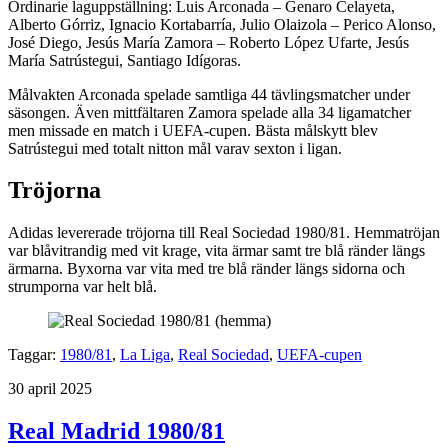
Ordinarie laguppställning: Luis Arconada – Genaro Celayeta,
Alberto Górriz, Ignacio Kortabarría, Julio Olaizola – Perico Alonso,
José Diego, Jesús María Zamora – Roberto López Ufarte, Jesús
María Satrústegui, Santiago Idígoras.
Målvakten Arconada spelade samtliga 44 tävlingsmatcher under
säsongen. Även mittfältaren Zamora spelade alla 34 ligamatcher
men missade en match i UEFA-cupen. Bästa målskytt blev
Satrústegui med totalt nitton mål varav sexton i ligan.
Tröjorna
Adidas levererade tröjorna till Real Sociedad 1980/81. Hemmatröjan
var blåvitrandig med vit krage, vita ärmar samt tre blå ränder längs
ärmarna. Byxorna var vita med tre blå ränder längs sidorna och
strumporna var helt blå.
Taggar:
1980/81
,
La Liga
,
Real Sociedad
,
UEFA-cupen
Publicerat
30 april 2025
Real Madrid 1980/81