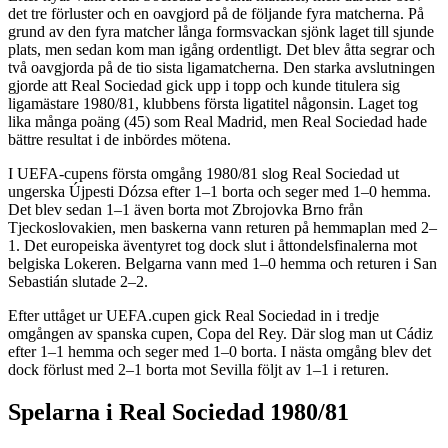
det tre förluster och en oavgjord på de följande fyra matcherna. På
grund av den fyra matcher långa formsvackan sjönk laget till sjunde
plats, men sedan kom man igång ordentligt. Det blev åtta segrar och
två oavgjorda på de tio sista ligamatcherna. Den starka avslutningen
gjorde att Real Sociedad gick upp i topp och kunde titulera sig
ligamästare 1980/81, klubbens första ligatitel någonsin. Laget tog
lika många poäng (45) som Real Madrid, men Real Sociedad hade
bättre resultat i de inbördes mötena.
I UEFA-cupens första omgång 1980/81 slog Real Sociedad ut
ungerska Újpesti Dózsa efter 1–1 borta och seger med 1–0 hemma.
Det blev sedan 1–1 även borta mot Zbrojovka Brno från
Tjeckoslovakien, men baskerna vann returen på hemmaplan med 2–
1. Det europeiska äventyret tog dock slut i åttondelsfinalerna mot
belgiska Lokeren. Belgarna vann med 1–0 hemma och returen i San
Sebastián slutade 2–2.
Efter uttåget ur UEFA.cupen gick Real Sociedad in i tredje
omgången av spanska cupen, Copa del Rey. Där slog man ut Cádiz
efter 1–1 hemma och seger med 1–0 borta. I nästa omgång blev det
dock förlust med 2–1 borta mot Sevilla följt av 1–1 i returen.
Spelarna i Real Sociedad 1980/81