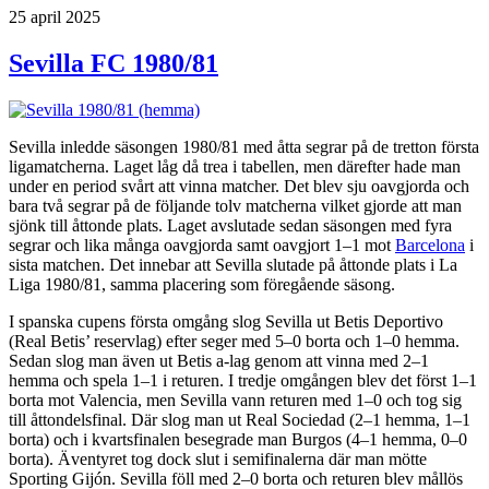
Publicerat
25 april 2025
Sevilla FC 1980/81
Sevilla inledde säsongen 1980/81 med åtta segrar på de tretton första
ligamatcherna. Laget låg då trea i tabellen, men därefter hade man
under en period svårt att vinna matcher. Det blev sju oavgjorda och
bara två segrar på de följande tolv matcherna vilket gjorde att man
sjönk till åttonde plats. Laget avslutade sedan säsongen med fyra
segrar och lika många oavgjorda samt oavgjort 1–1 mot
Barcelona
i
sista matchen. Det innebar att Sevilla slutade på åttonde plats i La
Liga 1980/81, samma placering som föregående säsong.
I spanska cupens första omgång slog Sevilla ut Betis Deportivo
(Real Betis’ reservlag) efter seger med 5–0 borta och 1–0 hemma.
Sedan slog man även ut Betis a-lag genom att vinna med 2–1
hemma och spela 1–1 i returen. I tredje omgången blev det först 1–1
borta mot Valencia, men Sevilla vann returen med 1–0 och tog sig
till åttondelsfinal. Där slog man ut Real Sociedad (2–1 hemma, 1–1
borta) och i kvartsfinalen besegrade man Burgos (4–1 hemma, 0–0
borta). Äventyret tog dock slut i semifinalerna där man mötte
Sporting Gijón. Sevilla föll med 2–0 borta och returen blev mållös