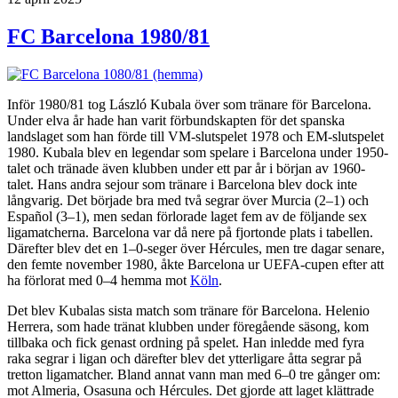
FC Barcelona 1980/81
Inför 1980/81 tog László Kubala över som tränare för Barcelona.
Under elva år hade han varit förbundskapten för det spanska
landslaget som han förde till VM-slutspelet 1978 och EM-slutspelet
1980. Kubala blev en legendar som spelare i Barcelona under 1950-
talet och tränade även klubben under ett par år i början av 1960-
talet. Hans andra sejour som tränare i Barcelona blev dock inte
långvarig. Det började bra med två segrar över Murcia (2–1) och
Español (3–1), men sedan förlorade laget fem av de följande sex
ligamatcherna. Barcelona var då nere på fjortonde plats i tabellen.
Därefter blev det en 1–0-seger över Hércules, men tre dagar senare,
den femte november 1980, åkte Barcelona ur UEFA-cupen efter att
ha förlorat med 0–4 hemma mot
Köln
.
Det blev Kubalas sista match som tränare för Barcelona. Helenio
Herrera, som hade tränat klubben under föregående säsong, kom
tillbaka och fick genast ordning på spelet. Han inledde med fyra
raka segrar i ligan och därefter blev det ytterligare åtta segrar på
tretton ligamatcher. Bland annat vann man med 6–0 tre gånger om:
mot Almeria, Osasuna och Hércules. Det gjorde att laget klättrade