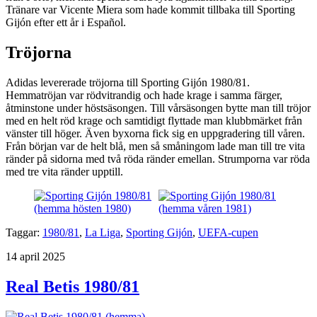
Tränare var Vicente Miera som hade kommit tillbaka till Sporting
Gijón efter ett år i Español.
Tröjorna
Adidas levererade tröjorna till Sporting Gijón 1980/81.
Hemmatröjan var rödvitrandig och hade krage i samma färger,
åtminstone under höstsäsongen. Till vårsäsongen bytte man till tröjor
med en helt röd krage och samtidigt flyttade man klubbmärket från
vänster till höger. Även byxorna fick sig en uppgradering till våren.
Från början var de helt blå, men så småningom lade man till tre vita
ränder på sidorna med två röda ränder emellan. Strumporna var röda
med tre vita ränder upptill.
Taggar:
1980/81
,
La Liga
,
Sporting Gijón
,
UEFA-cupen
Publicerat
14 april 2025
Real Betis 1980/81