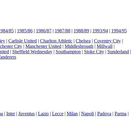
1984/85
|
1985/86
|
1986/87
|
1987/88
|
1988/89
|
1993/94
|
1994/95
ley
|
Carlisle United
|
Charlton Athletic
|
Chelsea
|
Coventry City
|
hester City
|
Manchester United
|
Middlesbrough
|
Millwall
|
nited
|
Sheffield Wednesday
|
Southampton
|
Stoke City
|
Sunderland
|
anderers
oa
|
Inter
|
Juventus
|
Lazio
|
Lecce
|
Milan
|
Napoli
|
Padova
|
Parma
|