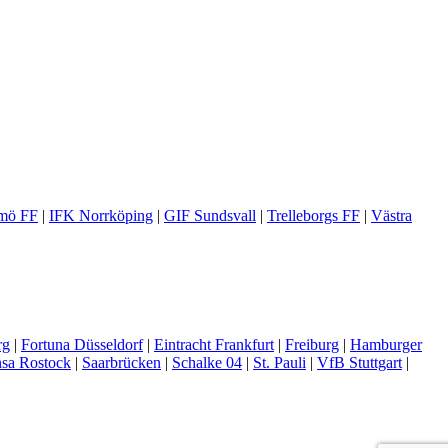
mö FF
|
IFK Norrköping
|
GIF Sundsvall
|
Trelleborgs FF
|
Västra
rg
|
Fortuna Düsseldorf
|
Eintracht Frankfurt
|
Freiburg
|
Hamburger
sa Rostock
|
Saarbrücken
|
Schalke 04
|
St. Pauli
|
VfB Stuttgart
|