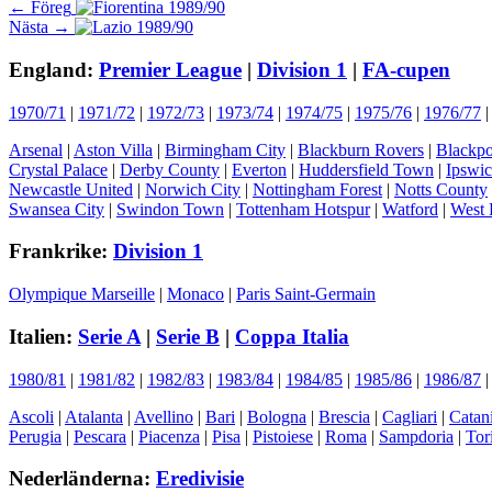
Inläggsnavigering
Föregående
← Föreg
Nästa
inlägg:
Nästa →
inlägg:
England:
Premier League
|
Division 1
|
FA-cupen
1970/71
|
1971/72
|
1972/73
|
1973/74
|
1974/75
|
1975/76
|
1976/77
Arsenal
|
Aston Villa
|
Birmingham City
|
Blackburn Rovers
|
Blackpo
Crystal Palace
|
Derby County
|
Everton
|
Huddersfield Town
|
Ipswi
Newcastle United
|
Norwich City
|
Nottingham Forest
|
Notts County
Swansea City
|
Swindon Town
|
Tottenham Hotspur
|
Watford
|
West 
Frankrike:
Division 1
Olympique Marseille
|
Monaco
|
Paris Saint-Germain
Italien:
Serie A
|
Serie B
|
Coppa Italia
1980/81
|
1981/82
|
1982/83
|
1983/84
|
1984/85
|
1985/86
|
1986/87
Ascoli
|
Atalanta
|
Avellino
|
Bari
|
Bologna
|
Brescia
|
Cagliari
|
Catan
Perugia
|
Pescara
|
Piacenza
|
Pisa
|
Pistoiese
|
Roma
|
Sampdoria
|
Tor
Nederländerna:
Eredivisie