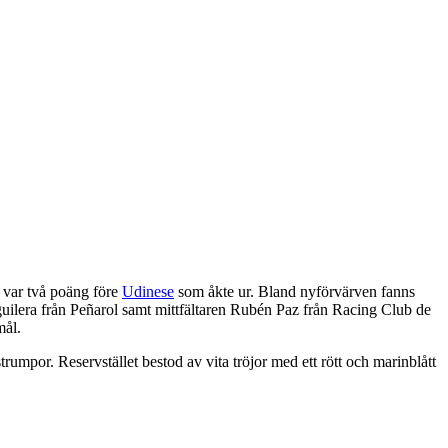
ra var två poäng före
Udinese
som åkte ur. Bland nyförvärven fanns
guilera från Peñarol samt mittfältaren Rubén Paz från Racing Club de
mål.
mpor. Reservstället bestod av vita tröjor med ett rött och marinblått