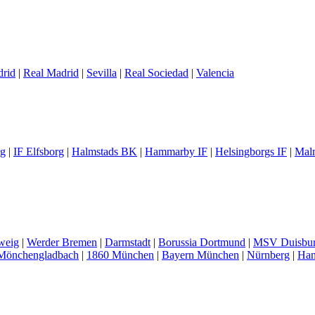
drid
|
Real Madrid
|
Sevilla
|
Real Sociedad
|
Valencia
rg
|
IF Elfsborg
|
Halmstads BK
|
Hammarby IF
|
Helsingborgs IF
|
Mal
weig
|
Werder Bremen
|
Darmstadt
|
Borussia Dortmund
|
MSV Duisbu
 Mönchengladbach
|
1860 München
|
Bayern München
|
Nürnberg
|
Han