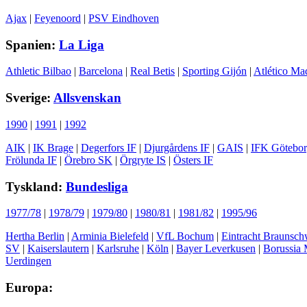
Ajax
|
Feyenoord
|
PSV Eindhoven
Spanien:
La Liga
Athletic Bilbao
|
Barcelona
|
Real Betis
|
Sporting Gijón
|
Atlético Ma
Sverige:
Allsvenskan
1990
|
1991
|
1992
AIK
|
IK Brage
|
Degerfors IF
|
Djurgårdens IF
|
GAIS
|
IFK Götebo
Frölunda IF
|
Örebro SK
|
Örgryte IS
|
Östers IF
Tyskland:
Bundesliga
1977/78
|
1978/79
|
1979/80
|
1980/81
|
1981/82
|
1995/96
Hertha Berlin
|
Arminia Bielefeld
|
VfL Bochum
|
Eintracht Braunsch
SV
|
Kaiserslautern
|
Karlsruhe
|
Köln
|
Bayer Leverkusen
|
Borussia
Uerdingen
Europa: