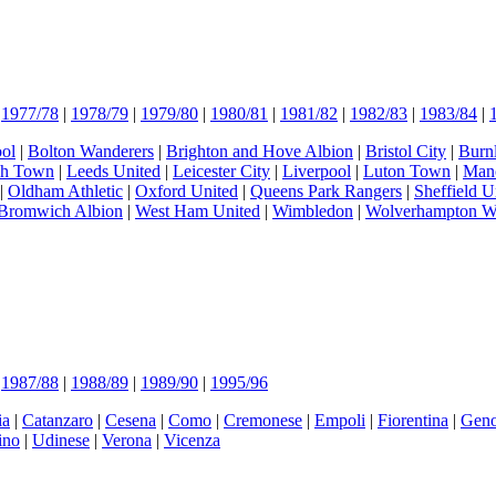
|
1977/78
|
1978/79
|
1979/80
|
1980/81
|
1981/82
|
1982/83
|
1983/84
|
ol
|
Bolton Wanderers
|
Brighton and Hove Albion
|
Bristol City
|
Burn
ch Town
|
Leeds United
|
Leicester City
|
Liverpool
|
Luton Town
|
Manc
|
Oldham Athletic
|
Oxford United
|
Queens Park Rangers
|
Sheffield U
Bromwich Albion
|
West Ham United
|
Wimbledon
|
Wolverhampton W
|
1987/88
|
1988/89
|
1989/90
|
1995/96
ia
|
Catanzaro
|
Cesena
|
Como
|
Cremonese
|
Empoli
|
Fiorentina
|
Gen
ino
|
Udinese
|
Verona
|
Vicenza