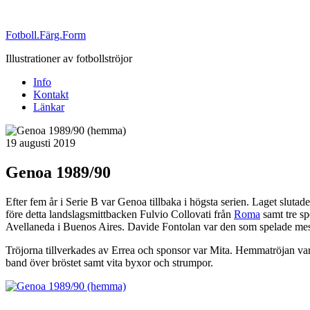
Fotboll.Färg.Form
Illustrationer av fotbollströjor
Info
Kontakt
Länkar
Publicerat
19 augusti 2019
Genoa 1989/90
Efter fem år i Serie B var Genoa tillbaka i högsta serien. Laget slutade 
före detta landslagsmittbacken Fulvio Collovati från
Roma
samt tre sp
Avellaneda i Buenos Aires. Davide Fontolan var den som spelade mest
Tröjorna tillverkades av Errea och sponsor var Mita. Hemmatröjan var
band över bröstet samt vita byxor och strumpor.