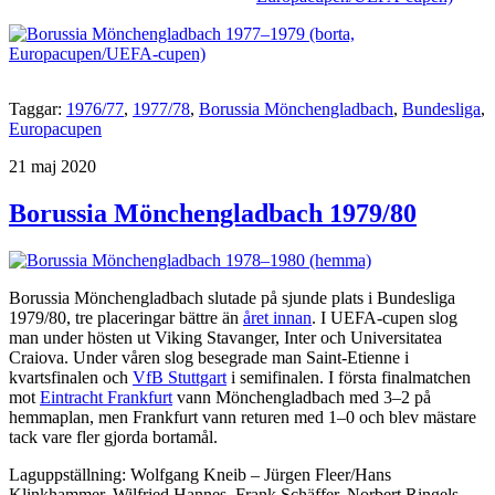
Taggar:
1976/77
,
1977/78
,
Borussia Mönchengladbach
,
Bundesliga
,
Europacupen
Publicerat
21 maj 2020
Borussia Mönchengladbach 1979/80
Borussia Mönchengladbach slutade på sjunde plats i Bundesliga
1979/80, tre placeringar bättre än
året innan
. I UEFA-cupen slog
man under hösten ut Viking Stavanger, Inter och Universitatea
Craiova. Under våren slog besegrade man Saint-Etienne i
kvartsfinalen och
VfB Stuttgart
i semifinalen. I första finalmatchen
mot
Eintracht Frankfurt
vann Mönchengladbach med 3–2 på
hemmaplan, men Frankfurt vann returen med 1–0 och blev mästare
tack vare fler gjorda bortamål.
Laguppställning: Wolfgang Kneib – Jürgen Fleer/Hans
Klinkhammer, Wilfried Hannes, Frank Schäffer, Norbert Ringels –