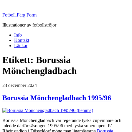
Fotboll.Färg.Form
Illustrationer av fotbollströjor
Info
Kontakt
Länkar
Etikett:
Borussia
Mönchengladbach
Publicerat
23 december 2024
Borussia Mönchengladbach 1995/96
Borussia Mönchengladbach var regerande tyska cupvinnare och
inledde därför säsongen 1995/96 med tyska supercupen. På
Rheinstadion i Düsseldorf mötte man ligamästarna
Borussia