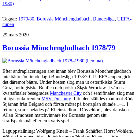
Taggar:
1979/80
,
Borussia Mönchengladbach
,
Bundesliga
,
UEFA-
cupen
Publicerat
29 mars 2020
Borussia Mönchengladbach 1978/79
Efter andraplaceringen året innan blev Borussia Mönchengladbach
inte bättre än tionde lag i Bundesliga 1978/79. I UEFA-cupen gick
det däremot bättre. Under hösten slog man ut österrikiska Sturm
Graz, portugisiska Benfica och polska Śląsk Wrocław. I vårens
kvartsfinaler besegrades
Manchester City
och i semifinalen slog man
ut ligakonkurrenten
MSV Duisburg
. I finalen ställdes man mot Röda
Stjärnan från Belgrad och första mötet på bortaplan slutade 1–1. I
returen, som spelades på Rheinstadion i Düsseldorf, blev dansken
Allan Simonsen matchvinnare för Borussia genom sitt
straffsparksmål efter en kvarts spel.
Laguppställning: Wolfgang Kneib – Frank Schäffer, Horst Wohlers,
Wilfried Hannes, Hans Klinkhammer/Norbert Ringels – Hans-