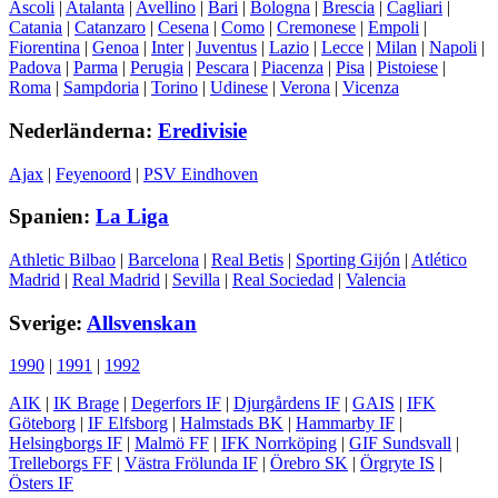
Ascoli
|
Atalanta
|
Avellino
|
Bari
|
Bologna
|
Brescia
|
Cagliari
|
Catania
|
Catanzaro
|
Cesena
|
Como
|
Cremonese
|
Empoli
|
Fiorentina
|
Genoa
|
Inter
|
Juventus
|
Lazio
|
Lecce
|
Milan
|
Napoli
|
Padova
|
Parma
|
Perugia
|
Pescara
|
Piacenza
|
Pisa
|
Pistoiese
|
Roma
|
Sampdoria
|
Torino
|
Udinese
|
Verona
|
Vicenza
Nederländerna:
Eredivisie
Ajax
|
Feyenoord
|
PSV Eindhoven
Spanien:
La Liga
Athletic Bilbao
|
Barcelona
|
Real Betis
|
Sporting Gijón
|
Atlético
Madrid
|
Real Madrid
|
Sevilla
|
Real Sociedad
|
Valencia
Sverige:
Allsvenskan
1990
|
1991
|
1992
AIK
|
IK Brage
|
Degerfors IF
|
Djurgårdens IF
|
GAIS
|
IFK
Göteborg
|
IF Elfsborg
|
Halmstads BK
|
Hammarby IF
|
Helsingborgs IF
|
Malmö FF
|
IFK Norrköping
|
GIF Sundsvall
|
Trelleborgs FF
|
Västra Frölunda IF
|
Örebro SK
|
Örgryte IS
|
Östers IF