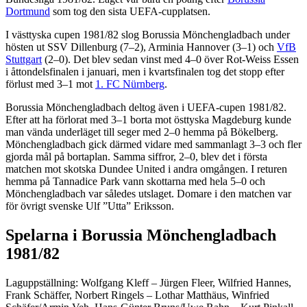
Dortmund
som tog den sista UEFA-cupplatsen.
I västtyska cupen 1981/82 slog Borussia Mönchengladbach under
hösten ut SSV Dillenburg (7–2), Arminia Hannover (3–1) och
VfB
Stuttgart
(2–0). Det blev sedan vinst med 4–0 över Rot-Weiss Essen
i åttondelsfinalen i januari, men i kvartsfinalen tog det stopp efter
förlust med 3–1 mot
1. FC Nürnberg
.
Borussia Mönchengladbach deltog även i UEFA-cupen 1981/82.
Efter att ha förlorat med 3–1 borta mot östtyska Magdeburg kunde
man vända underläget till seger med 2–0 hemma på Bökelberg.
Mönchengladbach gick därmed vidare med sammanlagt 3–3 och fler
gjorda mål på bortaplan. Samma siffror, 2–0, blev det i första
matchen mot skotska Dundee United i andra omgången. I returen
hemma på Tannadice Park vann skottarna med hela 5–0 och
Mönchengladbach var således utslaget. Domare i den matchen var
för övrigt svenske Ulf ”Utta” Eriksson.
Spelarna i Borussia Mönchengladbach
1981/82
Laguppställning: Wolfgang Kleff – Jürgen Fleer, Wilfried Hannes,
Frank Schäffer, Norbert Ringels – Lothar Matthäus, Winfried