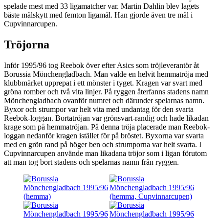
spelade mest med 33 ligamatcher var. Martin Dahlin blev lagets
bäste målskytt med femton ligamål. Han gjorde även tre mål i
Cupvinnarcupen.
Tröjorna
Inför 1995/96 tog Reebok över efter Asics som tröjleverantör åt
Borussia Mönchengladbach. Man valde en helvit hemmatröja med
klubbmärket upprepat i ett mönster i tyget. Kragen var svart med
gröna romber och två vita linjer. På ryggen återfanns stadens namn
Mönchengladbach ovanför numret och därunder spelarnas namn.
Byxor och strumpor var helt vita med undantag för den svarta
Reebok-loggan. Bortatröjan var grönsvart-randig och hade likadan
krage som på hemmatröjan. På denna tröja placerade man Reebok-
loggan nedanför kragen istället för på bröstet. Byxorna var svarta
med en grön rand på höger ben och strumporna var helt svarta. I
Cupvinnarcupen använde man likadana tröjor som i ligan förutom
att man tog bort stadens och spelarnas namn från ryggen.