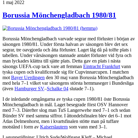
Publicerat
1 maj 2022
Borussia Mönchengladbach 1980/81
Borussia Mönchengladbach varvade segrar med förluster i början av
säsongen 1980/81. Under första halvan av säsongen blev det sex
segrar, tre oavgjorda och åtta förluster. Laget låg då på tolfte plats i
tabellen. Under vårsäsongen stannade antalet förluster vid fyra och
man lyckades klättra till sjätte plats. Detta gav en plats i nästa
säsongs UEFA-cup tack vare att femman
Eintracht Frankfurt
vann
tyska cupen och kvalificerade sig för Cupvinnarcupen. I matchen
mot
Bayer Uerdingen
den 30 maj vann Borussia Mönchengladbach
med hela 7–1 vilket var säsongens största hemmaseger i Bundesliga
(även
Hamburger SV
–
Schalke 04
slutade 7–1).
I de inledande omgångarna av tyska cupen 1980/81 öste Borussia
Mönchengladbach in mål. Laget besegrade först OSV Hannover
med 7–3. Därefter slog man TuS Langerwehe med 7–1 och sedan
Bünder SV med samma siffror. I åttondelsfinalen blev det 6–1 mot
Atlas Delmenhorst, men i kvartsfinalen stötte man på tuffare
motstånd i form av
Kaiserslautern
som vann med 3–1.
Laguppställning: Ulrich Sude/Wolfgang Kleff – Michael