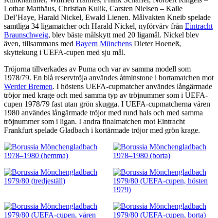
Lothar Matthäus, Christian Kulik, Carsten Nielsen – Kalle
Del’Haye, Harald Nickel, Ewald Lienen. Målvakten Kneib spelade
samtliga 34 ligamatcher och Harald Nickel, nyförvärv från
Eintracht
Braunschweig
, blev bäste målskytt med 20 ligamål. Nickel blev
även, tillsammans med
Bayern Münchens
Dieter Hoeneß,
skyttekung i UEFA-cupen med sju mål.
Tröjorna tillverkades av Puma och var av samma modell som
1978/79. En blå reservtröja användes åtminstone i bortamatchen mot
Werder Bremen
. I höstens UEFA-cupmatcher användes långärmade
tröjor med krage och med samma typ av tröjnummer som i UEFA-
cupen 1978/79 fast utan grön skugga. I UEFA-cupmatcherna våren
1980 användes långärmade tröjor med rund hals och med samma
tröjnummer som i ligan. I andra finalmatchen mot Eintracht
Frankfurt spelade Gladbach i kortärmade tröjor med grön krage.