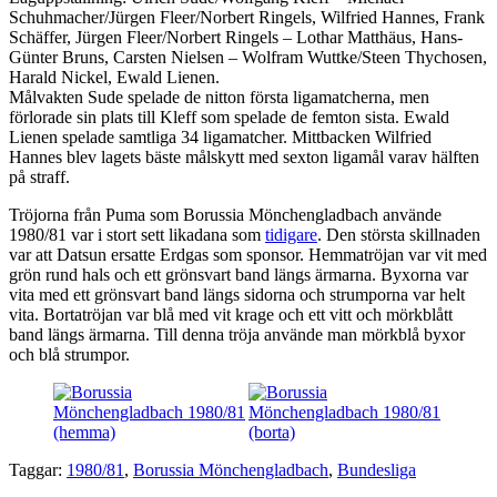
Schuhmacher/Jürgen Fleer/Norbert Ringels, Wilfried Hannes, Frank
Schäffer, Jürgen Fleer/Norbert Ringels – Lothar Matthäus, Hans-
Günter Bruns, Carsten Nielsen – Wolfram Wuttke/Steen Thychosen,
Harald Nickel, Ewald Lienen.
Målvakten Sude spelade de nitton första ligamatcherna, men
förlorade sin plats till Kleff som spelade de femton sista. Ewald
Lienen spelade samtliga 34 ligamatcher. Mittbacken Wilfried
Hannes blev lagets bäste målskytt med sexton ligamål varav hälften
på straff.
Tröjorna från Puma som Borussia Mönchengladbach använde
1980/81 var i stort sett likadana som
tidigare
. Den största skillnaden
var att Datsun ersatte Erdgas som sponsor. Hemmatröjan var vit med
grön rund hals och ett grönsvart band längs ärmarna. Byxorna var
vita med ett grönsvart band längs sidorna och strumporna var helt
vita. Bortatröjan var blå med vit krage och ett vitt och mörkblått
band längs ärmarna. Till denna tröja använde man mörkblå byxor
och blå strumpor.
Taggar:
1980/81
,
Borussia Mönchengladbach
,
Bundesliga