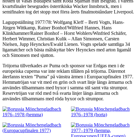
hösten ut Vasas Budapest samt Röda Stjärnan från Belgrad. I vårens
kvartsfinaler besegrades österrikiska Wacker Innsbruck, men i
semifinalen tog det stopp mot förra årets finalmotståndare Liverpool.
Laguppställning 1977/78: Wolfgang Kleff – Berti Vogts, Hans-
Jürgen Wittkamp, Rainer Bonhof/Wilfried Hannes, Hans
Klinkhammer/Rainer Bonhof – Horst Wohlers/Winfried Schäfer,
Herbert Wimmer, Christian Kulik – Allan Simonsen, Carsten
Nielsen, Jupp Heynckes/Ewald Lienen. Vogts spelade samtliga 34
ligamatcher och bästa målskyttar blev Heynckes med arton ligamål
och Simonsen med sjutton.
Tröjorna tillverkades av Puma och sponsor var Erdgas men i de
europeiska cuperna var inte reklam tillåten på tröjorna. Däremot
återfanns texten ”Puma” på vänstra ärmen i Europacupfinalen 1977.
Hemmatröjan var vit med en grön och svart linje längs ärmarna och
användes tillsammans med byxor i samma stil samt vita strumpor.
Reservtröjan var röd med två svarta linjer längs ärmarna och
användes tillsammans med röda byxor och strumpor.