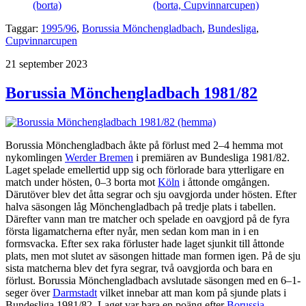
Taggar:
1995/96
,
Borussia Mönchengladbach
,
Bundesliga
,
Cupvinnarcupen
Publicerat
21 september 2023
Borussia Mönchengladbach 1981/82
Borussia Mönchengladbach åkte på förlust med 2–4 hemma mot
nykomlingen
Werder Bremen
i premiären av Bundesliga 1981/82.
Laget spelade emellertid upp sig och förlorade bara ytterligare en
match under hösten, 0–3 borta mot
Köln
i åttonde omgången.
Därutöver blev det åtta segrar och sju oavgjorda under hösten. Efter
halva säsongen låg Mönchengladbach på tredje plats i tabellen.
Därefter vann man tre matcher och spelade en oavgjord på de fyra
första ligamatcherna efter nyår, men sedan kom man in i en
formsvacka. Efter sex raka förluster hade laget sjunkit till åttonde
plats, men mot slutet av säsongen hittade man formen igen. På de sju
sista matcherna blev det fyra segrar, två oavgjorda och bara en
förlust. Borussia Mönchengladbach avslutade säsongen med en 6–1-
seger över
Darmstadt
vilket innebar att man kom på sjunde plats i
Bundesliga 1981/82. Laget var bara en poäng efter
Borussia