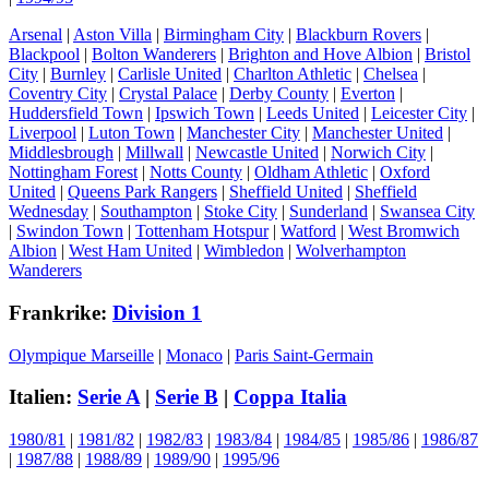
Arsenal
|
Aston Villa
|
Birmingham City
|
Blackburn Rovers
|
Blackpool
|
Bolton Wanderers
|
Brighton and Hove Albion
|
Bristol
City
|
Burnley
|
Carlisle United
|
Charlton Athletic
|
Chelsea
|
Coventry City
|
Crystal Palace
|
Derby County
|
Everton
|
Huddersfield Town
|
Ipswich Town
|
Leeds United
|
Leicester City
|
Liverpool
|
Luton Town
|
Manchester City
|
Manchester United
|
Middlesbrough
|
Millwall
|
Newcastle United
|
Norwich City
|
Nottingham Forest
|
Notts County
|
Oldham Athletic
|
Oxford
United
|
Queens Park Rangers
|
Sheffield United
|
Sheffield
Wednesday
|
Southampton
|
Stoke City
|
Sunderland
|
Swansea City
|
Swindon Town
|
Tottenham Hotspur
|
Watford
|
West Bromwich
Albion
|
West Ham United
|
Wimbledon
|
Wolverhampton
Wanderers
Frankrike:
Division 1
Olympique Marseille
|
Monaco
|
Paris Saint-Germain
Italien:
Serie A
|
Serie B
|
Coppa Italia
1980/81
|
1981/82
|
1982/83
|
1983/84
|
1984/85
|
1985/86
|
1986/87
|
1987/88
|
1988/89
|
1989/90
|
1995/96