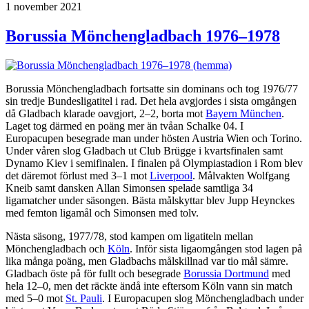
Publicerat
1 november 2021
Borussia Mönchengladbach 1976–1978
Borussia Mönchengladbach fortsatte sin dominans och tog 1976/77
sin tredje Bundesligatitel i rad. Det hela avgjordes i sista omgången
då Gladbach klarade oavgjort, 2–2, borta mot
Bayern München
.
Laget tog därmed en poäng mer än tvåan Schalke 04. I
Europacupen besegrade man under hösten Austria Wien och Torino.
Under våren slog Gladbach ut Club Brügge i kvartsfinalen samt
Dynamo Kiev i semifinalen. I finalen på Olympiastadion i Rom blev
det däremot förlust med 3–1 mot
Liverpool
. Målvakten Wolfgang
Kneib samt dansken Allan Simonsen spelade samtliga 34
ligamatcher under säsongen. Bästa målskyttar blev Jupp Heynckes
med femton ligamål och Simonsen med tolv.
Nästa säsong, 1977/78, stod kampen om ligatiteln mellan
Mönchengladbach och
Köln
. Inför sista ligaomgången stod lagen på
lika många poäng, men Gladbachs målskillnad var tio mål sämre.
Gladbach öste på för fullt och besegrade
Borussia Dortmund
med
hela 12–0, men det räckte ändå inte eftersom Köln vann sin match
med 5–0 mot
St. Pauli
. I Europacupen slog Mönchengladbach under