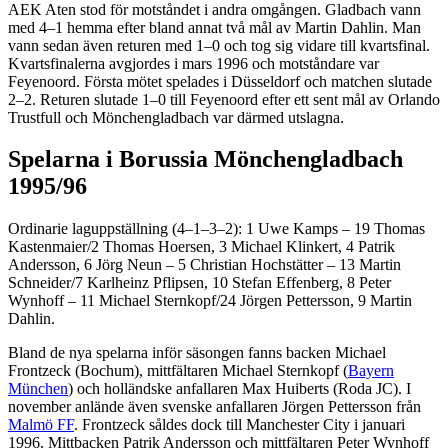
AEK Aten stod för motståndet i andra omgången. Gladbach vann
med 4–1 hemma efter bland annat två mål av Martin Dahlin. Man
vann sedan även returen med 1–0 och tog sig vidare till kvartsfinal.
Kvartsfinalerna avgjordes i mars 1996 och motståndare var
Feyenoord. Första mötet spelades i Düsseldorf och matchen slutade
2–2. Returen slutade 1–0 till Feyenoord efter ett sent mål av Orlando
Trustfull och Mönchengladbach var därmed utslagna.
Spelarna i Borussia Mönchengladbach
1995/96
Ordinarie laguppställning (4–1–3–2): 1 Uwe Kamps – 19 Thomas
Kastenmaier/2 Thomas Hoersen, 3 Michael Klinkert, 4 Patrik
Andersson, 6 Jörg Neun – 5 Christian Hochstätter – 13 Martin
Schneider/7 Karlheinz Pflipsen, 10 Stefan Effenberg, 8 Peter
Wynhoff – 11 Michael Sternkopf/24 Jörgen Pettersson, 9 Martin
Dahlin.
Bland de nya spelarna inför säsongen fanns backen Michael
Frontzeck (Bochum), mittfältaren Michael Sternkopf (
Bayern
München
) och holländske anfallaren Max Huiberts (Roda JC). I
november anlände även svenske anfallaren Jörgen Pettersson från
Malmö FF
. Frontzeck såldes dock till Manchester City i januari
1996. Mittbacken Patrik Andersson och mittfältaren Peter Wynhoff