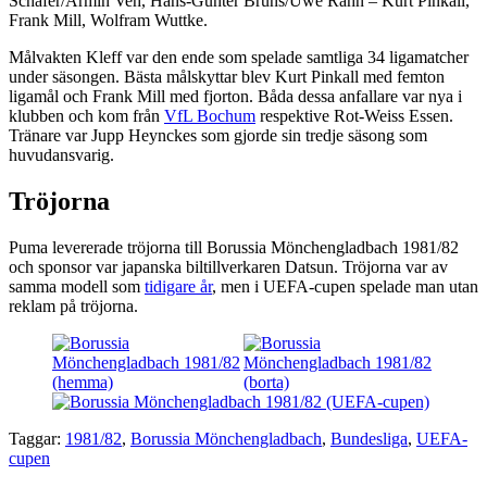
Schäfer/Armin Veh, Hans-Günter Bruns/Uwe Rahn – Kurt Pinkall,
Frank Mill, Wolfram Wuttke.
Målvakten Kleff var den ende som spelade samtliga 34 ligamatcher
under säsongen. Bästa målskyttar blev Kurt Pinkall med femton
ligamål och Frank Mill med fjorton. Båda dessa anfallare var nya i
klubben och kom från
VfL Bochum
respektive Rot-Weiss Essen.
Tränare var Jupp Heynckes som gjorde sin tredje säsong som
huvudansvarig.
Tröjorna
Puma levererade tröjorna till Borussia Mönchengladbach 1981/82
och sponsor var japanska biltillverkaren Datsun. Tröjorna var av
samma modell som
tidigare år
, men i UEFA-cupen spelade man utan
reklam på tröjorna.
Taggar:
1981/82
,
Borussia Mönchengladbach
,
Bundesliga
,
UEFA-
cupen