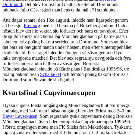
Dortmund
. Det blev förlust för Gladbach efter att Dortmunds
mittback Júlio César gjort matchens enda mål i 71:a minuten.
Åtta dagar senare, den 13:e augusti, inledde man ligaspelet genom
att besegra
Freiburg
med 1–0 hemma på Bökelbergstadion. Under
hösten blev det nio segrar, sju förluster och bara en oavgjord. Efter
de sjutton första matcherna låg Mönchengladbach på fjärde plats i
tabellen, tolv poäng bakom serieledarna Dortmund. Som sagt blev
det bara en oavgjord match under hösten, men efter vinteruppehållet
skulle det bli fler. Laget inledde nämligen vårsäsongen med fyra
raka oavgjorda matcher! Det blev sex segrar, sju oavgjorda och fyra
förluster under andra hälften av säsongen. Borussia
Mönchengladbach slutade på fjärde plats i Bundesliga 1995/96, tre
poäng bakom trean
Schalke 04
och femton poäng bakom Borussia
Dortmund som försvarade sin ligatitel.
Kvartsfinal i Cupvinnarcupen
I tyska cupens första omgång slog Mönchengladbach ut Nürnbergs
andralag med 3–0, men i nästa omgång blev det förlust med 2–0 mot
Bayer Leverkusen
. Som regerande tyska cupvinnare deltog Borussia
Mönchengladbach även i den europeiska Cupvinnarcupen 1995/96.
I första omgången mötte man FK Sileks från Makedonien. Tyskarna
tog sig vidare efter seger med 3–0 hemma och 3–2 borta. Grekiska