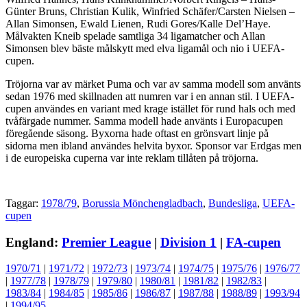
Günter Bruns, Christian Kulik, Winfried Schäfer/Carsten Nielsen –
Allan Simonsen, Ewald Lienen, Rudi Gores/Kalle Del’Haye.
Målvakten Kneib spelade samtliga 34 ligamatcher och Allan
Simonsen blev bäste målskytt med elva ligamål och nio i UEFA-
cupen.
Tröjorna var av märket Puma och var av samma modell som använts
sedan 1976 med skillnaden att numren var i en annan stil. I UEFA-
cupen användes en variant med krage istället för rund hals och med
tvåfärgade nummer. Samma modell hade använts i Europacupen
föregående säsong. Byxorna hade oftast en grönsvart linje på
sidorna men ibland användes helvita byxor. Sponsor var Erdgas men
i de europeiska cuperna var inte reklam tillåten på tröjorna.
Taggar:
1978/79
,
Borussia Mönchengladbach
,
Bundesliga
,
UEFA-
cupen
England:
Premier League
|
Division 1
|
FA-cupen
1970/71
|
1971/72
|
1972/73
|
1973/74
|
1974/75
|
1975/76
|
1976/77
|
1977/78
|
1978/79
|
1979/80
|
1980/81
|
1981/82
|
1982/83
|
1983/84
|
1984/85
|
1985/86
|
1986/87
|
1987/88
|
1988/89
|
1993/94
|
1994/95