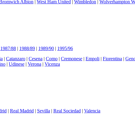
Bromwich Albion
|
West Ham United
|
Wimbledon
|
Wolverhampton W
|
1987/88
|
1988/89
|
1989/90
|
1995/96
ia
|
Catanzaro
|
Cesena
|
Como
|
Cremonese
|
Empoli
|
Fiorentina
|
Gen
ino
|
Udinese
|
Verona
|
Vicenza
drid
|
Real Madrid
|
Sevilla
|
Real Sociedad
|
Valencia