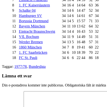
8
1. FC Kaiserslautern
34
16
4
14
64
63
36
9
Schalke 04
34
14
6
14
47
52
34
10
Hamburger SV
34
14
6
14
61
67
34
11
Borussia Dortmund
34
14
5
15
57
71
33
12
Bayern München
34
11
10
13
62
64
32
13
Eintracht Braunschweig
34
14
4
16
43
53
32
14
VfL Bochum
34
11
9
14
49
51
31
15
Werder Bremen
34
13
5
16
48
57
31
16
1860 München
34
7
8
19
41
60
22
17
1. FC Saarbrücken
34
6
10
18
39
70
22
18
FC St. Pauli
34
6
6
22
44
86
18
Taggar:
1977/78
,
Bundesliga
Lämna ett svar
Din e-postadress kommer inte publiceras.
Obligatoriska fält är märkta