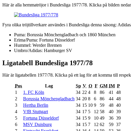
Här är alla hemmatröjor i Bundesliga 1977/78. Klicka på bilden nedan fö
Fyra olika tröjtillverkare användes i Bundesliga denna säsong: Adi
Puma: Borussia Mönchengladbach och 1860 München
Erima/Puma: Fortuna Düsseldorf
Hummel: Werder Bremen
Umbro/Adidas: Hamburger SV
Ligatabell Bundesliga 1977/78
Här är ligatabellen 1977/78. Klicka på ett lag för att komma till respek
Pos
Lag
Sp
V
O
F
GM
IM
P
1
1. FC Köln
34
22
4
8
86
41
48
2
Borussia Mönchengladbach
34
20
8
6
86
44
48
3
Hertha Berlin
34
15
10
9
59
48
40
4
VfB Stuttgart
34
17
5
12
58
40
39
5
Fortuna Düsseldorf
34
15
9
10
49
36
39
6
MSV Duisburg
34
15
7
12
62
59
37
7
Eintracht Frankfurt
34
16
4
14
59
52
36