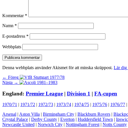
Kommentar
*
Namn
*
E-postadress
*
Webbplats
Denna webbplats använder Akismet för att minska skräppost.
Lär dig
Inläggsnavigering
Föregående
← Föreg
Nästa
inlägg:
Nästa →
inlägg:
England:
Premier League
|
Division 1
|
FA-cupen
1970/71
|
1971/72
|
1972/73
|
1973/74
|
1974/75
|
1975/76
|
1976/77
Arsenal
|
Aston Villa
|
Birmingham City
|
Blackburn Rovers
|
Blackpo
Crystal Palace
|
Derby County
|
Everton
|
Huddersfield Town
|
Ipswi
Newcastle United
|
Norwich City
|
Nottingham Forest
|
Notts County