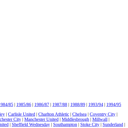
1984/85
|
1985/86
|
1986/87
|
1987/88
|
1988/89
|
1993/94
|
1994/95
ley
|
Carlisle United
|
Charlton Athletic
|
Chelsea
|
Coventry City
|
hester City
|
Manchester United
|
Middlesbrough
|
Millwall
|
nited
|
Sheffield Wednesday
|
Southampton
|
Stoke City
|
Sunderland
|