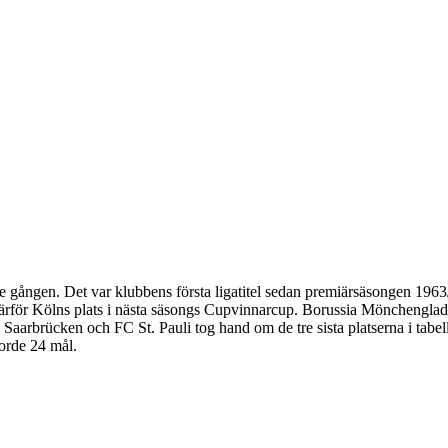
e gången. Det var klubbens första ligatitel sedan premiärsäsongen 19
därför Kölns plats i nästa säsongs Cupvinnarcup. Borussia Mönchengladba
arbrücken och FC St. Pauli tog hand om de tre sista platserna i tabell
orde 24 mål.