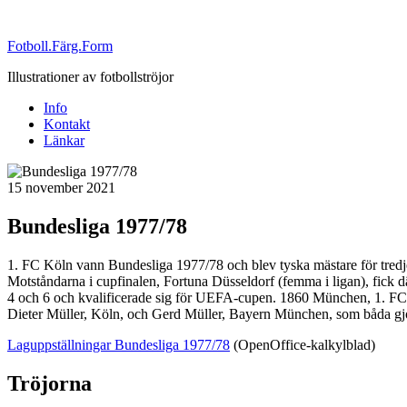
Fotboll.Färg.Form
Illustrationer av fotbollströjor
Info
Kontakt
Länkar
Publicerat
15 november 2021
Bundesliga 1977/78
1. FC Köln vann Bundesliga 1977/78 och blev tyska mästare för tredj
Motståndarna i cupfinalen, Fortuna Düsseldorf (femma i ligan), fick 
4 och 6 och kvalificerade sig för UEFA-cupen. 1860 München, 1. FC Sa
Dieter Müller, Köln, och Gerd Müller, Bayern München, som båda gj
Laguppställningar Bundesliga 1977/78
(OpenOffice-kalkylblad)
Tröjorna