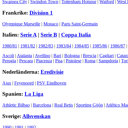
Swansea City
|
Swindon Town
|
Tottenham Hotspur
|
Watford
|
West 
Frankrike:
Division 1
Olympique Marseille
|
Monaco
|
Paris Saint-Germain
Italien:
Serie A
|
Serie B
|
Coppa Italia
1980/81
|
1981/82
|
1982/83
|
1983/84
|
1984/85
|
1985/86
|
1986/87
Ascoli
|
Atalanta
|
Avellino
|
Bari
|
Bologna
|
Brescia
|
Cagliari
|
Catan
Perugia
|
Pescara
|
Piacenza
|
Pisa
|
Pistoiese
|
Roma
|
Sampdoria
|
Tor
Nederländerna:
Eredivisie
Ajax
|
Feyenoord
|
PSV Eindhoven
Spanien:
La Liga
Athletic Bilbao
|
Barcelona
|
Real Betis
|
Sporting Gijón
|
Atlético Ma
Sverige:
Allsvenskan
1990
|
1991
|
1992