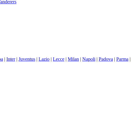
anderers
oa
|
Inter
|
Juventus
|
Lazio
|
Lecce
|
Milan
|
Napoli
|
Padova
|
Parma
|