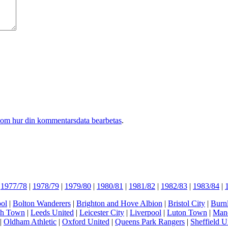
 om hur din kommentarsdata bearbetas
.
|
1977/78
|
1978/79
|
1979/80
|
1980/81
|
1981/82
|
1982/83
|
1983/84
|
ol
|
Bolton Wanderers
|
Brighton and Hove Albion
|
Bristol City
|
Burn
ch Town
|
Leeds United
|
Leicester City
|
Liverpool
|
Luton Town
|
Manc
|
Oldham Athletic
|
Oxford United
|
Queens Park Rangers
|
Sheffield U