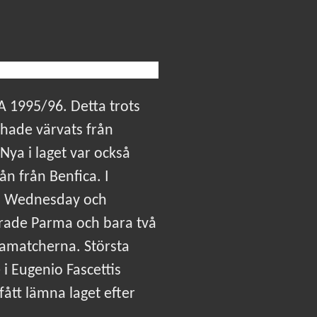
 A 1995/96. Detta trots
 hade värvats från
 Nya i laget var också
n från Benfica. I
ld Wednesday och
cerade Parma och bara två
gamatcherna. Största
 Eugenio Fascettis
ått lämna laget efter