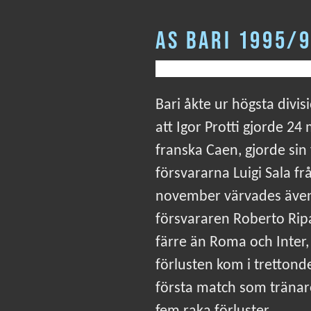
AS BARI 1995/
Bari åkte ur högsta divis
att Igor Protti gjorde 2
franska Caen, gjorde sin f
försvararna Luigi Sala f
november värvades även 
försvararen Roberto Ripa
färre än Roma och Inter,
förlusten kom i tretton
första match som tränar