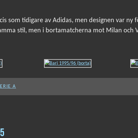
ecis som tidigare av Adidas, men designen var ny f
amma stil, men i bortamatcherna mot Milan och Vi
SERIE A
95