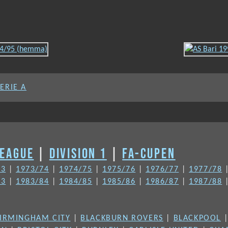
SERIE A
LEAGUE
|
DIVISION 1
|
FA-CUPEN
73
|
1973/74
|
1974/75
|
1975/76
|
1976/77
|
1977/78
83
|
1983/84
|
1984/85
|
1985/86
|
1986/87
|
1987/88
IRMINGHAM CITY
|
BLACKBURN ROVERS
|
BLACKPOOL