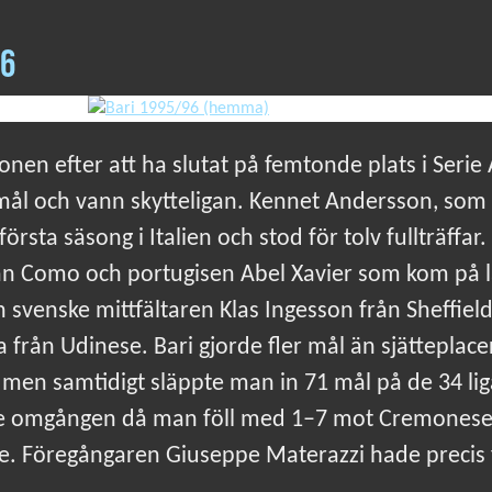
96
ionen efter att ha slutat på femtonde plats i Serie
4 mål och vann skytteligan. Kennet Andersson, som
örsta säsong i Italien och stod för tolv fullträffar.
rån Como och portugisen Abel Xavier som kom på lå
svenske mittfältaren Klas Ingesson från Sheffie
 från Udinese. Bari gjorde fler mål än sjättepla
 men samtidigt släppte man in 71 mål på de 34 li
de omgången då man föll med 1–7 mot Cremonese i
e. Föregångaren Giuseppe Materazzi hade precis f