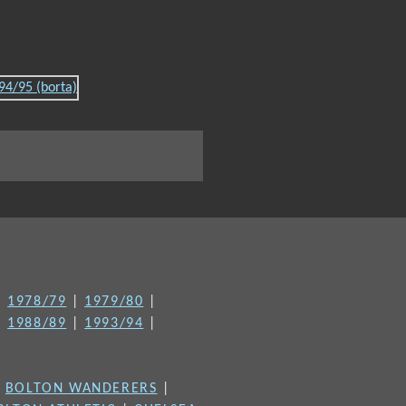
|
1978/79
|
1979/80
|
|
1988/89
|
1993/94
|
|
BOLTON WANDERERS
|