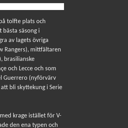
på tolfte plats och
t bästa säsong i
ra av lagets övriga
w Rangers), mittfältaren
, brasilianske
ahçe och Lecce och som
el Guerrero (nyförvärv
tt bli skyttekung i Serie
med krage istället för V-
 hade den ena typen och