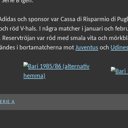
 Serie B igen.
 Adidas och sponsor var Cassa di Risparmio di Pug
ch röd V-hals. I några matcher i januari och feb
. Reservtröjan var röd med smala vita och mörkbl
nvändes i bortamatcherna mot
Juventus
och
Udine
SERIE A