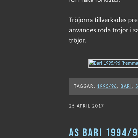
fem raka förluster.
Tröjorna tillverkades pr
användes röda tröjor i s
tröjor.
TAGGAR:
1995/96
,
BARI
,
PUBLICERAT
25 APRIL 2017
AS BARI 1994/