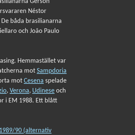
asilianarna Gérson
försvararen Néstor
. De båda brasilianarna
iellaro och João Paulo
easing. Hemmastället var
amatcherna mot
Sampdoria
borta mot
Cesena
spelade
zio
,
Verona
,
Udinese
och
r i EM 1988. Ett blått