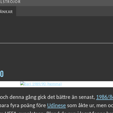
LLSTRÖJOR
LÄNKAR
90
 A och denna gång gick det bättre än senast,
1986/8
 bara fyra poäng före
Udinese
som åkte ur, men oc