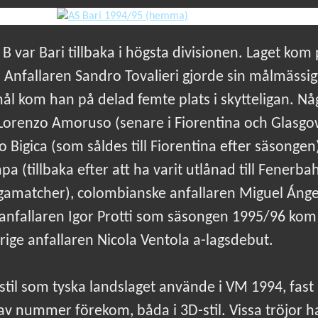
 B var Bari tillbaka i högsta divisionen. Laget kom 
A. Anfallaren Sandro Tovalieri gjorde sin målmässig
ål kom han på delad femte plats i skytteligan. Någ
 Lorenzo Amoruso (senare i Fiorentina och Glasgo
Bigica (som såldes till Fiorentina efter säsongen)
a (tillbaka efter att ha varit utlånad till Fenerb
ligamatcher), colombianske anfallaren Miguel Áng
 anfallaren Igor Protti som säsongen 1995/96 kom a
ige anfallaren Nicola Ventola a-lagsdebut.
stil som tyska landslaget använde i VM 1994, fast 
r av nummer förekom, båda i 3D-stil. Vissa tröjor