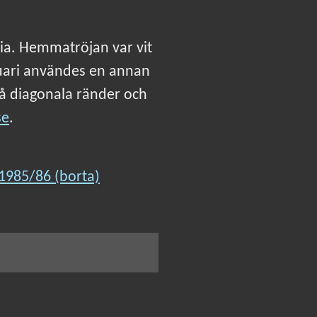
lia. Hemmatröjan var vit
ruari användes en annan
å diagonala ränder och
se
.