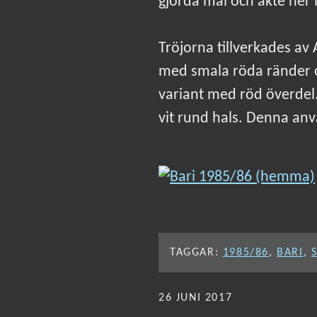
gjorda mål och åkte ner i
Tröjorna tillverkades av
med smala röda ränder o
variant med röd överdel
vit rund hals. Denna a
TAGGAR:
1985/86
,
BARI
,
PUBLICERAT
26 JUNI 2017