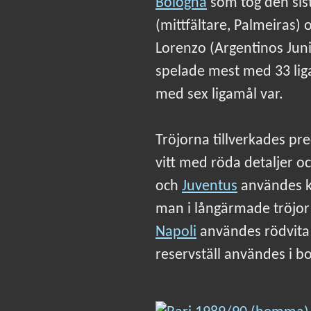
Bologna
som tog den sist
(mittfältare, Palmeiras)
Lorenzo (Argentinos Jun
spelade mest med 33 lig
med sex ligamål var.
Tröjorna tillverkades pr
vitt med röda detaljer o
och
Juventus
användes k
man i långärmade tröjor
Napoli
användes rödvita t
reservställ användes i 