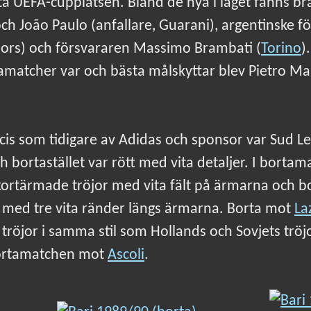
a UEFA-cupplatsen. Bland de nya i laget fanns br
 och João Paulo (anfallare, Guarani), argentinske 
iors) och försvararen Massimo Brambati (
Torino
)
amatcher var och bästa målskyttar blev Pietro Ma
ecis som tidigare av Adidas och sponsor var Sud L
ch bortastället var rött med vita detaljer. I bort
ortärmade tröjor med vita fält på ärmarna och 
 med tre vita ränder längs ärmarna. Borta mot
La
röjor i samma stil som Hollands och Sovjets tröjo
bortamatchen mot
Ascoli
.