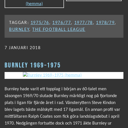
TAGGAR:
1975/76
,
1976/77
,
1977/78
,
1978/79
,
BURNLEY
,
THE FOOTBALL LEAGUE
PUBLICERAT
7 JANUARI 2018
BURNLEY 1969–1975
Burnley hade varit ett topplag i början av 60-talet men
säsongen 1969/70 slutade Burnley märkligt nog på fjortonde
plats i ligan för fjärde året i rad. Vänsteryttern Steve Kindon
blev lagets bäste målskytt med 17 ligamål. En annan profil var
mittfältaren Ralph Coates som fick göra landslagsdebut i april
1970. Nedgången fortsatte dock och 1971 åkte Burnley ur