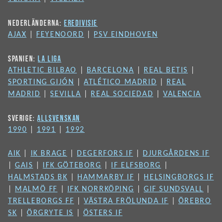
NEDERLÄNDERNA:
EREDIVISIE
AJAX
|
FEYENOORD
|
PSV EINDHOVEN
SPANIEN:
LA LIGA
ATHLETIC BILBAO
|
BARCELONA
|
REAL BETIS
|
SPORTING GIJÓN
|
ATLÉTICO MADRID
|
REAL
MADRID
|
SEVILLA
|
REAL SOCIEDAD
|
VALENCIA
SVERIGE:
ALLSVENSKAN
1990
|
1991
|
1992
AIK
|
IK BRAGE
|
DEGERFORS IF
|
DJURGÅRDENS IF
|
GAIS
|
IFK GÖTEBORG
|
IF ELFSBORG
|
HALMSTADS BK
|
HAMMARBY IF
|
HELSINGBORGS IF
|
MALMÖ FF
|
IFK NORRKÖPING
|
GIF SUNDSVALL
|
TRELLEBORGS FF
|
VÄSTRA FRÖLUNDA IF
|
ÖREBRO
SK
|
ÖRGRYTE IS
|
ÖSTERS IF