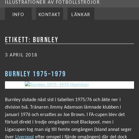
ILLUSTRATIONER AV FOTBOLLSTRÖJOR
INFO
KONTAKT
LÄNKAR
ETIKETT:
BURNLEY
PUBLICERAT
3 APRIL 2018
BURNLEY 1975–1979
Burnley slutade näst sist i tabellen 1975/76 och åkte ner i
division två. Tränaren Jimmy Adamson lämnade klubben i
januari 1976 och ersattes av Joe Brown. I FA-cupen blev det
förlust direkt i tredje omgången mot Blackpool, men i
Ligacupen tog man sig till femte omgången (bland annat seger
över
Liverpool
efter omspel i fjärde omgången) där det dock