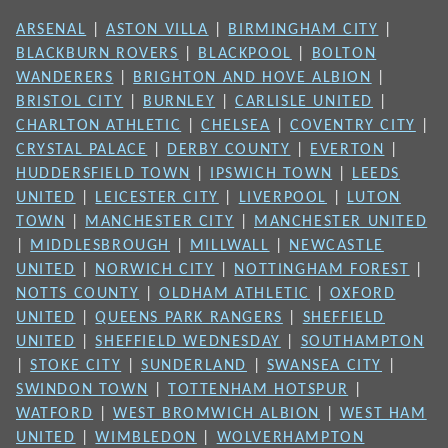
ARSENAL
|
ASTON VILLA
|
BIRMINGHAM CITY
|
BLACKBURN ROVERS
|
BLACKPOOL
|
BOLTON
WANDERERS
|
BRIGHTON AND HOVE ALBION
|
BRISTOL CITY
|
BURNLEY
|
CARLISLE UNITED
|
CHARLTON ATHLETIC
|
CHELSEA
|
COVENTRY CITY
|
CRYSTAL PALACE
|
DERBY COUNTY
|
EVERTON
|
HUDDERSFIELD TOWN
|
IPSWICH TOWN
|
LEEDS
UNITED
|
LEICESTER CITY
|
LIVERPOOL
|
LUTON
TOWN
|
MANCHESTER CITY
|
MANCHESTER UNITED
|
MIDDLESBROUGH
|
MILLWALL
|
NEWCASTLE
UNITED
|
NORWICH CITY
|
NOTTINGHAM FOREST
|
NOTTS COUNTY
|
OLDHAM ATHLETIC
|
OXFORD
UNITED
|
QUEENS PARK RANGERS
|
SHEFFIELD
UNITED
|
SHEFFIELD WEDNESDAY
|
SOUTHAMPTON
|
STOKE CITY
|
SUNDERLAND
|
SWANSEA CITY
|
SWINDON TOWN
|
TOTTENHAM HOTSPUR
|
WATFORD
|
WEST BROMWICH ALBION
|
WEST HAM
UNITED
|
WIMBLEDON
|
WOLVERHAMPTON