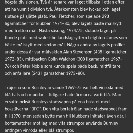
högsta divisionen. Två år senare var laget tillbaka i ettan efter
att ha vunnit division två. Återkomsten blev lyckad och laget
slutade på sjätte plats. Paul Fletcher, som spelade 293
ligamatcher för klubben 1971–80, blev lagets bäste målskytt
med tretton mål. Nästa säsong, 1974/75, slutade laget på
tionde plats med walesiske landslagsyttern Leighton James som
bäste målskytt med sexton mål. Några andra av lagets profiler
under dessa år var målvakten Alan Stevenson (438 ligamatcher
1972–83), mittbacken Colin Waldron (308 ligamatcher 1967–
76) och Peter Noble som kunde spela både back, mittfältare
och anfallare (243 ligamatcher 1973–80).
Tröjorna som Burnley använde 1969–75 var helt vinröda med
blå hals och muddar – tidigare hade ärmarna varit blå. Man
ersatte också Burnleys stadsvapen på ena bröstet med
bokstäverna ”BFC”. Den vita bortatröjan hade stadsvapnet fram
till 1970, men sedan bytte man till klubbens initialer även där. I
bortamatcher mot lag med vita strumpor använde Burnley
antingen vinröda eller blå strumpor.