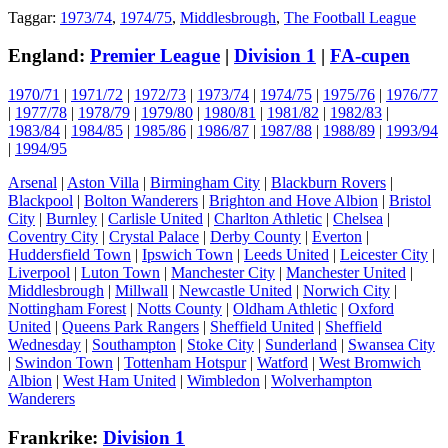
Taggar:
1973/74
,
1974/75
,
Middlesbrough
,
The Football League
England:
Premier League
|
Division 1
|
FA-cupen
1970/71
|
1971/72
|
1972/73
|
1973/74
|
1974/75
|
1975/76
|
1976/77
|
1977/78
|
1978/79
|
1979/80
|
1980/81
|
1981/82
|
1982/83
|
1983/84
|
1984/85
|
1985/86
|
1986/87
|
1987/88
|
1988/89
|
1993/94
|
1994/95
Arsenal
|
Aston Villa
|
Birmingham City
|
Blackburn Rovers
|
Blackpool
|
Bolton Wanderers
|
Brighton and Hove Albion
|
Bristol
City
|
Burnley
|
Carlisle United
|
Charlton Athletic
|
Chelsea
|
Coventry City
|
Crystal Palace
|
Derby County
|
Everton
|
Huddersfield Town
|
Ipswich Town
|
Leeds United
|
Leicester City
|
Liverpool
|
Luton Town
|
Manchester City
|
Manchester United
|
Middlesbrough
|
Millwall
|
Newcastle United
|
Norwich City
|
Nottingham Forest
|
Notts County
|
Oldham Athletic
|
Oxford
United
|
Queens Park Rangers
|
Sheffield United
|
Sheffield
Wednesday
|
Southampton
|
Stoke City
|
Sunderland
|
Swansea City
|
Swindon Town
|
Tottenham Hotspur
|
Watford
|
West Bromwich
Albion
|
West Ham United
|
Wimbledon
|
Wolverhampton
Wanderers
Frankrike:
Division 1