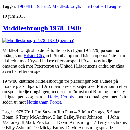
Taggar:
1980/81
,
1981/82
,
Middlesbrough
,
The Football League
Publicerat
10 juni 2018
Middlesbrough 1978–1980
Middlesbrough slutade på tolfte plats i ligan 1978/79, på samma
poäng som
Bristol City
och Southampton. I båda cuperna åkte man
ut direkt: mot Crystal Palace efter omspel i FA-cupsns tredje
omgång och mot Peterborough United i Ligacupens andra omgång,
även här efter omspel.
1979/80 klättrade Middlesbrough tre placeringar och slutade på
nionde plats i ligan. I FA-cupen blev det seger över Portsmouth efter
omspel i tredje omgången, men sedan förlust mot Birmingham City.
I Ligacupen slog man ut
Derby County
i andra omgången, men åkte
sedan ut mot
Nottingham Forest
.
Laget 1978/79: 1 Jim Stewart/Jim Platt – 2 John Craggs, 5 Stuart
Boam, 6 Tony McAndrew, 3 Ian Bailey/Peter Johnson – 4 John
Mahoney, 8 Mark Proctor, 11 David Armstrong – 7 Terry Cochrane,
9 Billy Ashcroft, 10 Micky Burns. David Armstrong spelade