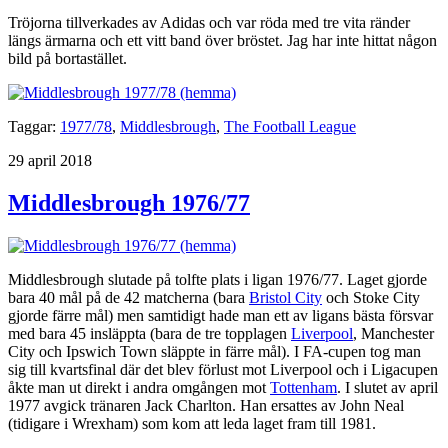
Tröjorna tillverkades av Adidas och var röda med tre vita ränder
längs ärmarna och ett vitt band över bröstet. Jag har inte hittat någon
bild på bortastället.
Taggar:
1977/78
,
Middlesbrough
,
The Football League
Publicerat
29 april 2018
Middlesbrough 1976/77
Middlesbrough slutade på tolfte plats i ligan 1976/77. Laget gjorde
bara 40 mål på de 42 matcherna (bara
Bristol City
och Stoke City
gjorde färre mål) men samtidigt hade man ett av ligans bästa försvar
med bara 45 insläppta (bara de tre topplagen
Liverpool
, Manchester
City och Ipswich Town släppte in färre mål). I FA-cupen tog man
sig till kvartsfinal där det blev förlust mot Liverpool och i Ligacupen
åkte man ut direkt i andra omgången mot
Tottenham
. I slutet av april
1977 avgick tränaren Jack Charlton. Han ersattes av John Neal
(tidigare i Wrexham) som kom att leda laget fram till 1981.