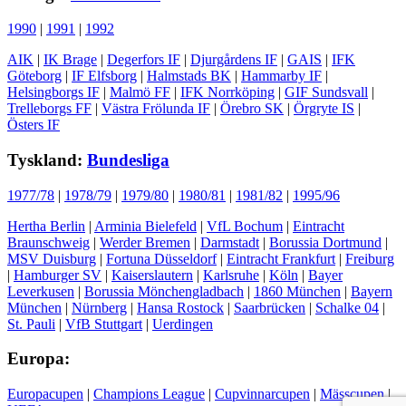
1990
|
1991
|
1992
AIK
|
IK Brage
|
Degerfors IF
|
Djurgårdens IF
|
GAIS
|
IFK
Göteborg
|
IF Elfsborg
|
Halmstads BK
|
Hammarby IF
|
Helsingborgs IF
|
Malmö FF
|
IFK Norrköping
|
GIF Sundsvall
|
Trelleborgs FF
|
Västra Frölunda IF
|
Örebro SK
|
Örgryte IS
|
Östers IF
Tyskland:
Bundesliga
1977/78
|
1978/79
|
1979/80
|
1980/81
|
1981/82
|
1995/96
Hertha Berlin
|
Arminia Bielefeld
|
VfL Bochum
|
Eintracht
Braunschweig
|
Werder Bremen
|
Darmstadt
|
Borussia Dortmund
|
MSV Duisburg
|
Fortuna Düsseldorf
|
Eintracht Frankfurt
|
Freiburg
|
Hamburger SV
|
Kaiserslautern
|
Karlsruhe
|
Köln
|
Bayer
Leverkusen
|
Borussia Mönchengladbach
|
1860 München
|
Bayern
München
|
Nürnberg
|
Hansa Rostock
|
Saarbrücken
|
Schalke 04
|
St. Pauli
|
VfB Stuttgart
|
Uerdingen
Europa:
Europacupen
|
Champions League
|
Cupvinnarcupen
|
Mässcupen
|