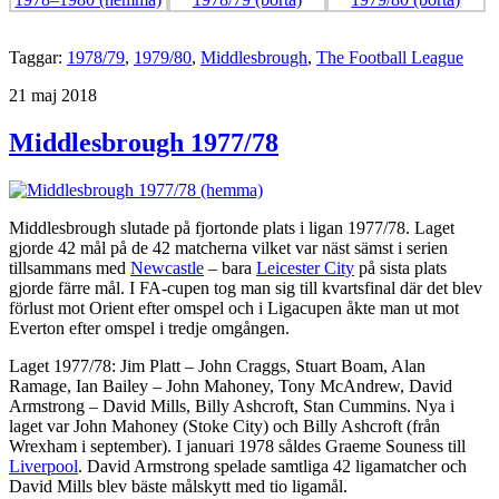
Taggar:
1978/79
,
1979/80
,
Middlesbrough
,
The Football League
Publicerat
21 maj 2018
Middlesbrough 1977/78
Middlesbrough slutade på fjortonde plats i ligan 1977/78. Laget
gjorde 42 mål på de 42 matcherna vilket var näst sämst i serien
tillsammans med
Newcastle
– bara
Leicester City
på sista plats
gjorde färre mål. I FA-cupen tog man sig till kvartsfinal där det blev
förlust mot Orient efter omspel och i Ligacupen åkte man ut mot
Everton efter omspel i tredje omgången.
Laget 1977/78: Jim Platt – John Craggs, Stuart Boam, Alan
Ramage, Ian Bailey – John Mahoney, Tony McAndrew, David
Armstrong – David Mills, Billy Ashcroft, Stan Cummins. Nya i
laget var John Mahoney (Stoke City) och Billy Ashcroft (från
Wrexham i september). I januari 1978 såldes Graeme Souness till
Liverpool
. David Armstrong spelade samtliga 42 ligamatcher och
David Mills blev bäste målskytt med tio ligamål.