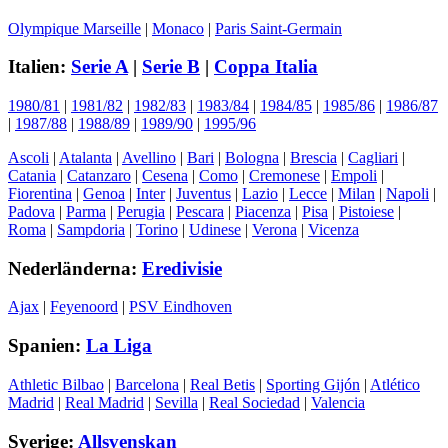
Olympique Marseille
|
Monaco
|
Paris Saint-Germain
Italien:
Serie A
|
Serie B
|
Coppa Italia
1980/81
|
1981/82
|
1982/83
|
1983/84
|
1984/85
|
1985/86
|
1986/87
|
1987/88
|
1988/89
|
1989/90
|
1995/96
Ascoli
|
Atalanta
|
Avellino
|
Bari
|
Bologna
|
Brescia
|
Cagliari
|
Catania
|
Catanzaro
|
Cesena
|
Como
|
Cremonese
|
Empoli
|
Fiorentina
|
Genoa
|
Inter
|
Juventus
|
Lazio
|
Lecce
|
Milan
|
Napoli
|
Padova
|
Parma
|
Perugia
|
Pescara
|
Piacenza
|
Pisa
|
Pistoiese
|
Roma
|
Sampdoria
|
Torino
|
Udinese
|
Verona
|
Vicenza
Nederländerna:
Eredivisie
Ajax
|
Feyenoord
|
PSV Eindhoven
Spanien:
La Liga
Athletic Bilbao
|
Barcelona
|
Real Betis
|
Sporting Gijón
|
Atlético
Madrid
|
Real Madrid
|
Sevilla
|
Real Sociedad
|
Valencia
Sverige:
Allsvenskan