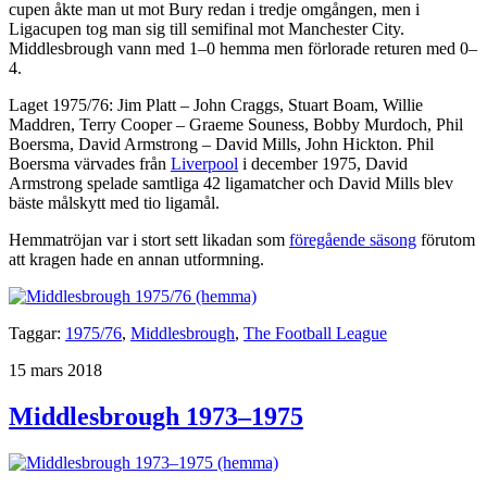
cupen åkte man ut mot Bury redan i tredje omgången, men i
Ligacupen tog man sig till semifinal mot Manchester City.
Middlesbrough vann med 1–0 hemma men förlorade returen med 0–
4.
Laget 1975/76: Jim Platt – John Craggs, Stuart Boam, Willie
Maddren, Terry Cooper – Graeme Souness, Bobby Murdoch, Phil
Boersma, David Armstrong – David Mills, John Hickton. Phil
Boersma värvades från
Liverpool
i december 1975, David
Armstrong spelade samtliga 42 ligamatcher och David Mills blev
bäste målskytt med tio ligamål.
Hemmatröjan var i stort sett likadan som
föregående säsong
förutom
att kragen hade en annan utformning.
Taggar:
1975/76
,
Middlesbrough
,
The Football League
Publicerat
15 mars 2018
Middlesbrough 1973–1975