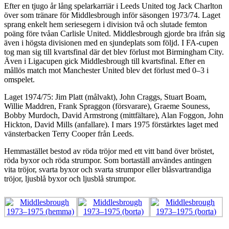
Efter en tjugo år lång spelarkarriär i Leeds United tog Jack Charlton
över som tränare för Middlesbrough inför säsongen 1973/74. Laget
sprang enkelt hem seriesegern i division två och slutade femton
poäng före tvåan Carlisle United. Middlesbrough gjorde bra ifrån sig
även i högsta divisionen med en sjundeplats som följd. I FA-cupen
tog man sig till kvartsfinal där det blev förlust mot Birmingham City.
Även i Ligacupen gick Middlesbrough till kvartsfinal. Efter en
mållös match mot Manchester United blev det förlust med 0–3 i
omspelet.
Laget 1974/75: Jim Platt (målvakt), John Craggs, Stuart Boam,
Willie Maddren, Frank Spraggon (försvarare), Graeme Souness,
Bobby Murdoch, David Armstrong (mittfältare), Alan Foggon, John
Hickton, David Mills (anfallare). I mars 1975 förstärktes laget med
vänsterbacken Terry Cooper från Leeds.
Hemmastället bestod av röda tröjor med ett vitt band över bröstet,
röda byxor och röda strumpor. Som bortaställ användes antingen
vita tröjor, svarta byxor och svarta strumpor eller blåsvartrandiga
tröjor, ljusblå byxor och ljusblå strumpor.