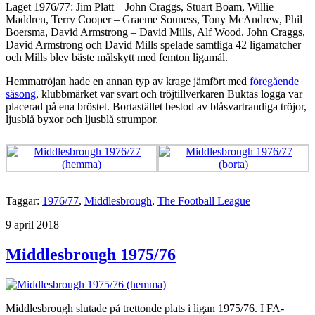
Laget 1976/77: Jim Platt – John Craggs, Stuart Boam, Willie
Maddren, Terry Cooper – Graeme Souness, Tony McAndrew, Phil
Boersma, David Armstrong – David Mills, Alf Wood. John Craggs,
David Armstrong och David Mills spelade samtliga 42 ligamatcher
och Mills blev bäste målskytt med femton ligamål.
Hemmatröjan hade en annan typ av krage jämfört med
föregående
säsong
, klubbmärket var svart och tröjtillverkaren Buktas logga var
placerad på ena bröstet. Bortastället bestod av blåsvartrandiga tröjor,
ljusblå byxor och ljusblå strumpor.
Taggar:
1976/77
,
Middlesbrough
,
The Football League
Publicerat
9 april 2018
Middlesbrough 1975/76
Middlesbrough slutade på trettonde plats i ligan 1975/76. I FA-