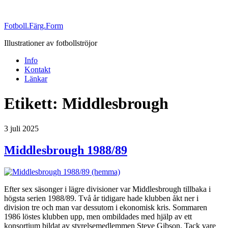
Fotboll.Färg.Form
Illustrationer av fotbollströjor
Info
Kontakt
Länkar
Etikett:
Middlesbrough
Publicerat
3 juli 2025
Middlesbrough 1988/89
Efter sex säsonger i lägre divisioner var Middlesbrough tillbaka i
högsta serien 1988/89. Två år tidigare hade klubben åkt ner i
division tre och man var dessutom i ekonomisk kris. Sommaren
1986 löstes klubben upp, men ombildades med hjälp av ett
konsortium bildat av styrelsemedlemmen Steve Gibson. Tack vare