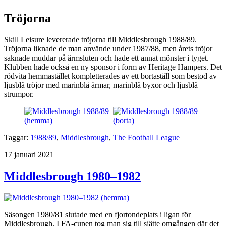
Tröjorna
Skill Leisure levererade tröjorna till Middlesbrough 1988/89.
Tröjorna liknade de man använde under 1987/88, men årets tröjor
saknade muddar på ärmsluten och hade ett annat mönster i tyget.
Klubben hade också en ny sponsor i form av Heritage Hampers. Det
rödvita hemmastället kompletterades av ett bortaställ som bestod av
ljusblå tröjor med marinblå ärmar, marinblå byxor och ljusblå
strumpor.
Taggar:
1988/89
,
Middlesbrough
,
The Football League
Publicerat
17 januari 2021
Middlesbrough 1980–1982
Säsongen 1980/81 slutade med en fjortondeplats i ligan för
Middlesbrough. I FA-cupen tog man sig till sjätte omgången där det