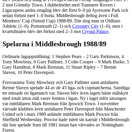
2 mot Grimsby Town. I dubbelmötet med Tranmere Rovers i
Ligacupens andra omgång blev det först 0–0 på Ayresome Park och
sedan förlust med 1–0 borta. Middlesbrough deltog även i Full
Members’ Cup (Simod Cup) 1988/89. Där slog man ut Oldham
Athletic (1–0), Portsmouth (2–1) och
Coventry City
(1–0), men i
kvartsfinalen blev det förlust med 2–3 mot
Crystal Palace
.
Spelarna i Middlesbrough 1988/89
Ordinarie laguppställning: 1 Stephen Pears – 2 Gary Parkinson, 4
Tony Mowbray, 6 Gary Pallister, 3 Colin Cooper – 9 Mark Burke, 5
Gary Hamilton, 8 Mark Brennan, 11 Stuart Ripley – 7 Bernie
Slaven, 10 Peter Davenport.
Försvararna Tony Mowbray och Gary Pallister samt anfallaren
Bernie Slaven spelade 44 av de 45 liga- och cupmatcherna. Samtliga
tre missade en ligamatch var. Slaven blev även lagets bäste målskytt
med totalt arton mål varav femton i ligan. Ny i laget inför säsongen
var mittfältaren Mark Brennan från Ipswich Town. I november
värvade klubben även anfallaren Peter Davenport från Manchester
United och i mars 1989 anlände mittfältaren Mark Proctor från
Sheffield Wednesday. Proctor hade inlett sin karriär i Middlesbrough
där han spelade fram till 1981 innan han värvades av Nottingham
Forest.