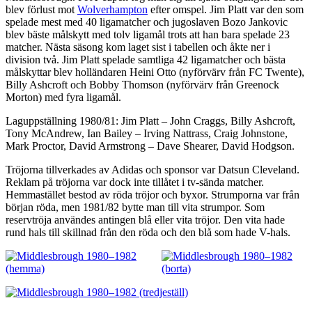
blev förlust mot
Wolverhampton
efter omspel. Jim Platt var den som
spelade mest med 40 ligamatcher och jugoslaven Bozo Jankovic
blev bäste målskytt med tolv ligamål trots att han bara spelade 23
matcher. Nästa säsong kom laget sist i tabellen och åkte ner i
division två. Jim Platt spelade samtliga 42 ligamatcher och bästa
målskyttar blev holländaren Heini Otto (nyförvärv från FC Twente),
Billy Ashcroft och Bobby Thomson (nyförvärv från Greenock
Morton) med fyra ligamål.
Laguppställning 1980/81: Jim Platt – John Craggs, Billy Ashcroft,
Tony McAndrew, Ian Bailey – Irving Nattrass, Craig Johnstone,
Mark Proctor, David Armstrong – Dave Shearer, David Hodgson.
Tröjorna tillverkades av Adidas och sponsor var Datsun Cleveland.
Reklam på tröjorna var dock inte tillåtet i tv-sända matcher.
Hemmastället bestod av röda tröjor och byxor. Strumporna var från
början röda, men 1981/82 bytte man till vita strumpor. Som
reservtröja användes antingen blå eller vita tröjor. Den vita hade
rund hals till skillnad från den röda och den blå som hade V-hals.