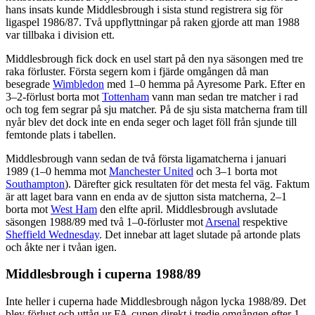
hans insats kunde Middlesbrough i sista stund registrera sig för
ligaspel 1986/87. Två uppflyttningar på raken gjorde att man 1988
var tillbaka i division ett.
Middlesbrough fick dock en usel start på den nya säsongen med tre
raka förluster. Första segern kom i fjärde omgången då man
besegrade
Wimbledon
med 1–0 hemma på Ayresome Park. Efter en
3–2-förlust borta mot
Tottenham
vann man sedan tre matcher i rad
och tog fem segrar på sju matcher. På de sju sista matcherna fram till
nyår blev det dock inte en enda seger och laget föll från sjunde till
femtonde plats i tabellen.
Middlesbrough vann sedan de två första ligamatcherna i januari
1989 (1–0 hemma mot
Manchester United
och 3–1 borta mot
Southampton
). Därefter gick resultaten för det mesta fel väg. Faktum
är att laget bara vann en enda av de sjutton sista matcherna, 2–1
borta mot
West Ham
den elfte april. Middlesbrough avslutade
säsongen 1988/89 med två 1–0-förluster mot
Arsenal
respektive
Sheffield Wednesday
. Det innebar att laget slutade på artonde plats
och åkte ner i tvåan igen.
Middlesbrough i cuperna 1988/89
Inte heller i cuperna hade Middlesbrough någon lycka 1988/89. Det
blev förlust och uttåg ur FA-cupen direkt i tredje omgången efter 1–