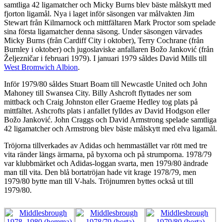
samtliga 42 ligamatcher och Micky Burns blev bäste målskytt med
fjorton ligamål. Nya i laget inför säsongen var målvakten Jim
Stewart från Kilmarnock och mittfältaren Mark Proctor som spelade
sina första ligamatcher denna säsong. Under säsongen värvades
Micky Burns (från Cardiff City i oktober), Terry Cochrane (från
Burnley i oktober) och jugoslaviske anfallaren Božo Janković (från
Željezničar i februari 1979). I januari 1979 såldes David Mills till
West Bromwich Albion
.
Inför 1979/80 såldes Stuart Boam till Newcastle United och John
Mahoney till Swansea City. Billy Ashcroft flyttades ner som
mittback och Craig Johnston eller Graeme Hedley tog plats på
mittfältet. Ashcrofts plats i anfallet fylldes av David Hodgson eller
Božo Janković. John Craggs och David Armstrong spelade samtliga
42 ligamatcher och Armstrong blev bäste målskytt med elva ligamål.
Tröjorna tillverkades av Adidas och hemmastället var rött med tre
vita ränder längs ärmarna, på byxorna och på strumporna. 1978/79
var klubbmärket och Adidas-loggan svarta, men 1979/80 ändrade
man till vita. Den blå bortatröjan hade vit krage 1978/79, men
1979/80 bytte man till V-hals. Tröjnumren byttes också ut till
1979/80.