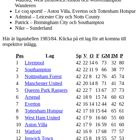
Wanderers
Le coq sportif – Aston Villa, Everton och Tottenham Hotspur
Admiral – Leicester City och Notts County
Patrick – Birmingham City och Southampton
Nike – Sunderland
Här är ligatabellen 1983/84. Klicka på ett lag för att komma till
respektive inlägg.
Pos
Lag
Sp
V
O
F
GM
IM
P
1
Liverpool
42
22
14
6
73
32
80
2
Southampton
42
22
11
9
66
38
77
3
Nottingham Forest
42
22
8
12
76
45
74
4
Manchester United
42
20
14
8
71
41
74
5
Queens Park Rangers
42
22
7
13
67
37
73
6
Arsenal
42
18
9
15
74
60
63
7
Everton
42
16
14
12
44
42
62
8
Tottenham Hotspur
42
17
10
15
64
65
61
9
West Ham United
42
17
9
16
60
55
60
10
Aston Villa
42
17
9
16
59
61
60
11
Watford
42
16
9
17
68
77
57
12
Ipswich Town
42
15
8
19
55
57
53