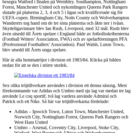
besegra Watford i finalen på Wembley. Southampton, Nottingham
Forest, Manchester United och nykomlingen Queens Park Rangers
slutade på platserna 2, 3, 4 och 5 i ligan och kvalificerade sig för
UEFA-cupen. Birmingham City, Notts County och Wolverhampton
Wanderers tog hand om de tre sista platserna och åkte ner i tvåan.
Skytteligavinnare blev Ian Rush, Liverpool, med 32 mål. Rush blev
även utsedd till Årets spelare i England både av fotbollsskribenterna
(Football Writers’ Association, FWA) och av spelarföreningen PFA
(Professional Footballers’ Association). Paul Walsh, Luton Town,
blev utsedd till Årets unga spelare.
Här är alla hemmatröjor i division ett 1983/84. Klicka på bilden
nedan för att se den i större storlek.
Sex olika tröjtillverkare användes i division ett denna säsong. Mest
förekommande var Adidas och Umbro med sju lag var medan tre lag
använde Le coq sportif, två lag vardera använde Admiral och
Patrick och ett Nike. Så här var tröjtillverkarna fördelade:
Adidas – Ipswich Town, Luton Town, Manchester United,
Norwich City, Nottingham Forest, Queens Park Rangers och
West Ham United
Umbro – Arsenal, Coventry City, Liverpool, Stoke City,
Watford, West Bromwich Albion och Wolverhampton