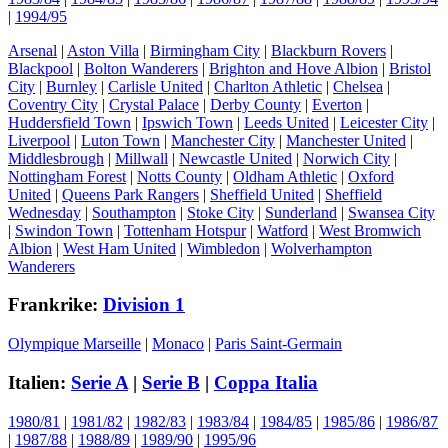
|
1994/95
Arsenal
|
Aston Villa
|
Birmingham City
|
Blackburn Rovers
|
Blackpool
|
Bolton Wanderers
|
Brighton and Hove Albion
|
Bristol
City
|
Burnley
|
Carlisle United
|
Charlton Athletic
|
Chelsea
|
Coventry City
|
Crystal Palace
|
Derby County
|
Everton
|
Huddersfield Town
|
Ipswich Town
|
Leeds United
|
Leicester City
|
Liverpool
|
Luton Town
|
Manchester City
|
Manchester United
|
Middlesbrough
|
Millwall
|
Newcastle United
|
Norwich City
|
Nottingham Forest
|
Notts County
|
Oldham Athletic
|
Oxford
United
|
Queens Park Rangers
|
Sheffield United
|
Sheffield
Wednesday
|
Southampton
|
Stoke City
|
Sunderland
|
Swansea City
|
Swindon Town
|
Tottenham Hotspur
|
Watford
|
West Bromwich
Albion
|
West Ham United
|
Wimbledon
|
Wolverhampton
Wanderers
Frankrike:
Division 1
Olympique Marseille
|
Monaco
|
Paris Saint-Germain
Italien:
Serie A
|
Serie B
|
Coppa Italia
1980/81
|
1981/82
|
1982/83
|
1983/84
|
1984/85
|
1985/86
|
1986/87
|
1987/88
|
1988/89
|
1989/90
|
1995/96