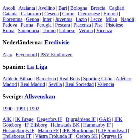
Ascoli
|
Atalanta
|
Avellino
|
Bari
|
Bologna
|
Brescia
|
Cagliari
|
Catania
|
Catanzaro
|
Cesena
|
Como
|
Cremonese
|
Empoli
|
Fiorentina
|
Genoa
|
Inter
|
Juventus
|
Lazio
|
Lecce
|
Milan
|
Napoli
|
Padova
|
Parma
|
Perugia
|
Pescara
|
Piacenza
|
Pisa
|
Pistoiese
|
Roma
|
Sampdoria
|
Torino
|
Udinese
|
Verona
|
Vicenza
Nederländerna:
Eredivisie
Ajax
|
Feyenoord
|
PSV Eindhoven
Spanien:
La Liga
Athletic Bilbao
|
Barcelona
|
Real Betis
|
Sporting Gijón
|
Atlético
Madrid
|
Real Madrid
|
Sevilla
|
Real Sociedad
|
Valencia
Sverige:
Allsvenskan
1990
|
1991
|
1992
AIK
|
IK Brage
|
Degerfors IF
|
Djurgårdens IF
|
GAIS
|
IFK
Göteborg
|
IF Elfsborg
|
Halmstads BK
|
Hammarby IF
|
Helsingborgs IF
|
Malmö FF
|
IFK Norrköping
|
GIF Sundsvall
|
Trelleborgs FF
|
Västra Frölunda IF
|
Örebro SK
|
Örgryte IS
|