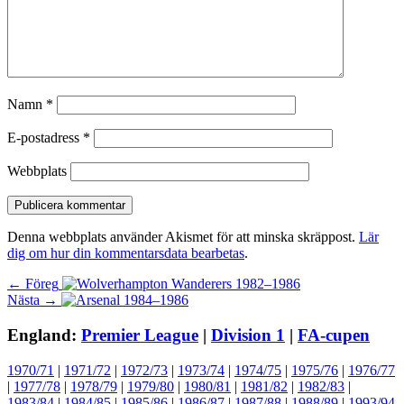
Namn
*
E-postadress
*
Webbplats
Denna webbplats använder Akismet för att minska skräppost.
Lär
dig om hur din kommentarsdata bearbetas
.
Inläggsnavigering
Föregående
← Föreg
Nästa
inlägg:
Nästa →
inlägg:
England:
Premier League
|
Division 1
|
FA-cupen
1970/71
|
1971/72
|
1972/73
|
1973/74
|
1974/75
|
1975/76
|
1976/77
|
1977/78
|
1978/79
|
1979/80
|
1980/81
|
1981/82
|
1982/83
|
1983/84
|
1984/85
|
1985/86
|
1986/87
|
1987/88
|
1988/89
|
1993/94