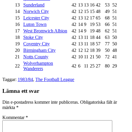
13
Sunderland
42
13
13
16
42
53
52
14
Norwich City
42
12
15
15
48
49
51
15
Leicester City
42
13
12
17
65
68
51
16
Luton Town
42
14
9
19
53
66
51
17
West Bromwich Albion
42
14
9
19
48
62
51
18
Stoke City
42
13
11
18
44
63
50
19
Coventry City
42
13
11
18
57
77
50
20
Birmingham City
42
12
12
18
39
50
48
21
Notts County
42
10
11
21
50
72
41
Wolverhampton
22
42
6
11
25
27
80
29
Wanderers
Taggar:
1983/84
,
The Football League
Lämna ett svar
Din e-postadress kommer inte publiceras.
Obligatoriska fält är
märkta
*
Kommentar
*