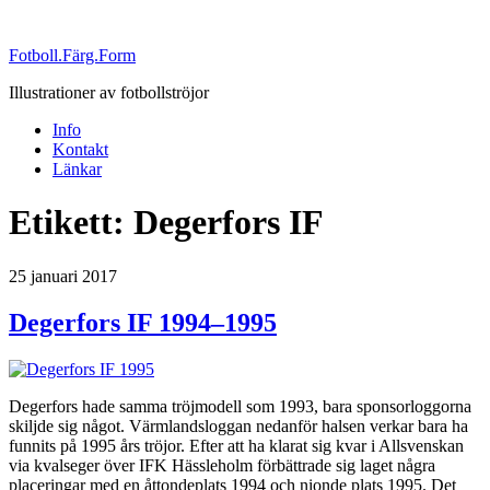
Fotboll.Färg.Form
Illustrationer av fotbollströjor
Info
Kontakt
Länkar
Etikett:
Degerfors IF
Publicerat
25 januari 2017
Degerfors IF 1994–1995
Degerfors hade samma tröjmodell som 1993, bara sponsorloggorna
skiljde sig något. Värmlandsloggan nedanför halsen verkar bara ha
funnits på 1995 års tröjor. Efter att ha klarat sig kvar i Allsvenskan
via kvalseger över IFK Hässleholm förbättrade sig laget några
placeringar med en åttondeplats 1994 och nionde plats 1995. Det