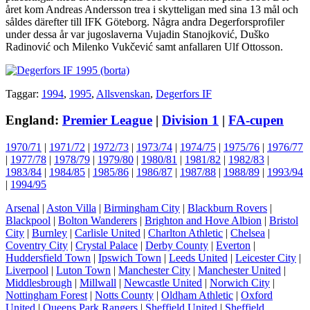
året kom Andreas Andersson trea i skytteligan med sina 13 mål och
såldes därefter till IFK Göteborg. Några andra Degerforsprofiler
under dessa år var jugoslaverna Vujadin Stanojković, Duško
Radinović och Milenko Vukčević samt anfallaren Ulf Ottosson.
Taggar:
1994
,
1995
,
Allsvenskan
,
Degerfors IF
England:
Premier League
|
Division 1
|
FA-cupen
1970/71
|
1971/72
|
1972/73
|
1973/74
|
1974/75
|
1975/76
|
1976/77
|
1977/78
|
1978/79
|
1979/80
|
1980/81
|
1981/82
|
1982/83
|
1983/84
|
1984/85
|
1985/86
|
1986/87
|
1987/88
|
1988/89
|
1993/94
|
1994/95
Arsenal
|
Aston Villa
|
Birmingham City
|
Blackburn Rovers
|
Blackpool
|
Bolton Wanderers
|
Brighton and Hove Albion
|
Bristol
City
|
Burnley
|
Carlisle United
|
Charlton Athletic
|
Chelsea
|
Coventry City
|
Crystal Palace
|
Derby County
|
Everton
|
Huddersfield Town
|
Ipswich Town
|
Leeds United
|
Leicester City
|
Liverpool
|
Luton Town
|
Manchester City
|
Manchester United
|
Middlesbrough
|
Millwall
|
Newcastle United
|
Norwich City
|
Nottingham Forest
|
Notts County
|
Oldham Athletic
|
Oxford
United
|
Queens Park Rangers
|
Sheffield United
|
Sheffield