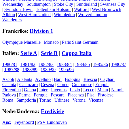
Wednesday
|
Southampton
|
Stoke City
|
Sunderland
|
Swansea City
|
Swindon Town
|
Tottenham Hotspur
|
Watford
|
West Bromwich
Albion
|
West Ham United
|
Wimbledon
|
Wolverhampton
Wanderers
Frankrike:
Division 1
Olympique Marseille
|
Monaco
|
Paris Saint-Germain
Italien:
Serie A
|
Serie B
|
Coppa Italia
1980/81
|
1981/82
|
1982/83
|
1983/84
|
1984/85
|
1985/86
|
1986/87
|
1987/88
|
1988/89
|
1989/90
|
1995/96
Ascoli
|
Atalanta
|
Avellino
|
Bari
|
Bologna
|
Brescia
|
Cagliari
|
Catania
|
Catanzaro
|
Cesena
|
Como
|
Cremonese
|
Empoli
|
Fiorentina
|
Genoa
|
Inter
|
Juventus
|
Lazio
|
Lecce
|
Milan
|
Napoli
|
Padova
|
Parma
|
Perugia
|
Pescara
|
Piacenza
|
Pisa
|
Pistoiese
|
Roma
|
Sampdoria
|
Torino
|
Udinese
|
Verona
|
Vicenza
Nederländerna:
Eredivisie
Ajax
|
Feyenoord
|
PSV Eindhoven