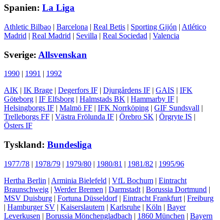
Spanien:
La Liga
Athletic Bilbao
|
Barcelona
|
Real Betis
|
Sporting Gijón
|
Atlético
Madrid
|
Real Madrid
|
Sevilla
|
Real Sociedad
|
Valencia
Sverige:
Allsvenskan
1990
|
1991
|
1992
AIK
|
IK Brage
|
Degerfors IF
|
Djurgårdens IF
|
GAIS
|
IFK
Göteborg
|
IF Elfsborg
|
Halmstads BK
|
Hammarby IF
|
Helsingborgs IF
|
Malmö FF
|
IFK Norrköping
|
GIF Sundsvall
|
Trelleborgs FF
|
Västra Frölunda IF
|
Örebro SK
|
Örgryte IS
|
Östers IF
Tyskland:
Bundesliga
1977/78
|
1978/79
|
1979/80
|
1980/81
|
1981/82
|
1995/96
Hertha Berlin
|
Arminia Bielefeld
|
VfL Bochum
|
Eintracht
Braunschweig
|
Werder Bremen
|
Darmstadt
|
Borussia Dortmund
|
MSV Duisburg
|
Fortuna Düsseldorf
|
Eintracht Frankfurt
|
Freiburg
|
Hamburger SV
|
Kaiserslautern
|
Karlsruhe
|
Köln
|
Bayer
Leverkusen
|
Borussia Mönchengladbach
|
1860 München
|
Bayern