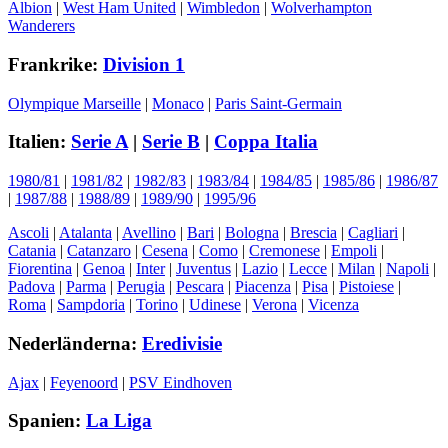
Albion
|
West Ham United
|
Wimbledon
|
Wolverhampton
Wanderers
Frankrike:
Division 1
Olympique Marseille
|
Monaco
|
Paris Saint-Germain
Italien:
Serie A
|
Serie B
|
Coppa Italia
1980/81
|
1981/82
|
1982/83
|
1983/84
|
1984/85
|
1985/86
|
1986/87
|
1987/88
|
1988/89
|
1989/90
|
1995/96
Ascoli
|
Atalanta
|
Avellino
|
Bari
|
Bologna
|
Brescia
|
Cagliari
|
Catania
|
Catanzaro
|
Cesena
|
Como
|
Cremonese
|
Empoli
|
Fiorentina
|
Genoa
|
Inter
|
Juventus
|
Lazio
|
Lecce
|
Milan
|
Napoli
|
Padova
|
Parma
|
Perugia
|
Pescara
|
Piacenza
|
Pisa
|
Pistoiese
|
Roma
|
Sampdoria
|
Torino
|
Udinese
|
Verona
|
Vicenza
Nederländerna:
Eredivisie
Ajax
|
Feyenoord
|
PSV Eindhoven
Spanien:
La Liga