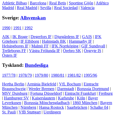
Athletic Bilbao
|
Barcelona
|
Real Betis
|
Sporting Gijón
|
Atlético
Madrid
|
Real Madrid
|
Sevilla
|
Real Sociedad
|
Valencia
Sverige:
Allsvenskan
1990
|
1991
|
1992
AIK
|
IK Brage
|
Degerfors IF
|
Djurgårdens IF
|
GAIS
|
IFK
Göteborg
|
IF Elfsborg
|
Halmstads BK
|
Hammarby IF
|
Helsingborgs IF
|
Malmö FF
|
IFK Norrköping
|
GIF Sundsvall
|
Trelleborgs FF
|
Västra Frölunda IF
|
Örebro SK
|
Örgryte IS
|
Östers IF
Tyskland:
Bundesliga
1977/78
|
1978/79
|
1979/80
|
1980/81
|
1981/82
|
1995/96
Hertha Berlin
|
Arminia Bielefeld
|
VfL Bochum
|
Eintracht
Braunschweig
|
Werder Bremen
|
Darmstadt
|
Borussia Dortmund
|
MSV Duisburg
|
Fortuna Düsseldorf
|
Eintracht Frankfurt
|
Freiburg
|
Hamburger SV
|
Kaiserslautern
|
Karlsruhe
|
Köln
|
Bayer
Leverkusen
|
Borussia Mönchengladbach
|
1860 München
|
Bayern
München
|
Nürnberg
|
Hansa Rostock
|
Saarbrücken
|
Schalke 04
|
St. Pauli
|
VfB Stuttgart
|
Uerdingen