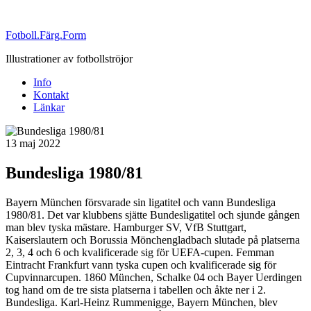
Fotboll.Färg.Form
Illustrationer av fotbollströjor
Info
Kontakt
Länkar
Publicerat
13 maj 2022
Bundesliga 1980/81
Bayern München försvarade sin ligatitel och vann Bundesliga
1980/81. Det var klubbens sjätte Bundesligatitel och sjunde gången
man blev tyska mästare. Hamburger SV, VfB Stuttgart,
Kaiserslautern och Borussia Mönchengladbach slutade på platserna
2, 3, 4 och 6 och kvalificerade sig för UEFA-cupen. Femman
Eintracht Frankfurt vann tyska cupen och kvalificerade sig för
Cupvinnarcupen. 1860 München, Schalke 04 och Bayer Uerdingen
tog hand om de tre sista platserna i tabellen och åkte ner i 2.
Bundesliga. Karl-Heinz Rummenigge, Bayern München, blev