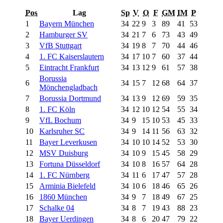
Pos
Lag
Sp
V
O
F
GM
IM
P
1
Bayern München
34
22
9
3
89
41
53
2
Hamburger SV
34
21
7
6
73
43
49
3
VfB Stuttgart
34
19
8
7
70
44
46
4
1. FC Kaiserslautern
34
17
10
7
60
37
44
5
Eintracht Frankfurt
34
13
12
9
61
57
38
Borussia
6
34
15
7
12
68
64
37
Mönchengladbach
7
Borussia Dortmund
34
13
9
12
69
59
35
8
1. FC Köln
34
12
10
12
54
55
34
9
VfL Bochum
34
9
15
10
53
45
33
10
Karlsruher SC
34
9
14
11
56
63
32
11
Bayer Leverkusen
34
10
10
14
52
53
30
12
MSV Duisburg
34
10
9
15
45
58
29
13
Fortuna Düsseldorf
34
10
8
16
57
64
28
14
1. FC Nürnberg
34
11
6
17
47
57
28
15
Arminia Bielefeld
34
10
6
18
46
65
26
16
1860 München
34
9
7
18
49
67
25
17
Schalke 04
34
8
7
19
43
88
23
18
Bayer Uerdingen
34
8
6
20
47
79
22