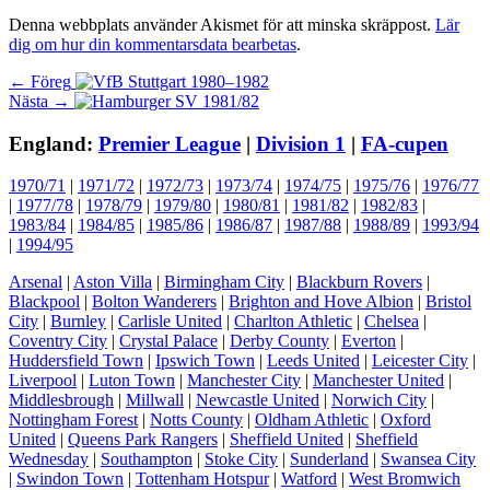
Denna webbplats använder Akismet för att minska skräppost.
Lär
dig om hur din kommentarsdata bearbetas
.
Inläggsnavigering
Föregående
← Föreg
Nästa
inlägg:
Nästa →
inlägg:
England:
Premier League
|
Division 1
|
FA-cupen
1970/71
|
1971/72
|
1972/73
|
1973/74
|
1974/75
|
1975/76
|
1976/77
|
1977/78
|
1978/79
|
1979/80
|
1980/81
|
1981/82
|
1982/83
|
1983/84
|
1984/85
|
1985/86
|
1986/87
|
1987/88
|
1988/89
|
1993/94
|
1994/95
Arsenal
|
Aston Villa
|
Birmingham City
|
Blackburn Rovers
|
Blackpool
|
Bolton Wanderers
|
Brighton and Hove Albion
|
Bristol
City
|
Burnley
|
Carlisle United
|
Charlton Athletic
|
Chelsea
|
Coventry City
|
Crystal Palace
|
Derby County
|
Everton
|
Huddersfield Town
|
Ipswich Town
|
Leeds United
|
Leicester City
|
Liverpool
|
Luton Town
|
Manchester City
|
Manchester United
|
Middlesbrough
|
Millwall
|
Newcastle United
|
Norwich City
|
Nottingham Forest
|
Notts County
|
Oldham Athletic
|
Oxford
United
|
Queens Park Rangers
|
Sheffield United
|
Sheffield
Wednesday
|
Southampton
|
Stoke City
|
Sunderland
|
Swansea City
|
Swindon Town
|
Tottenham Hotspur
|
Watford
|
West Bromwich