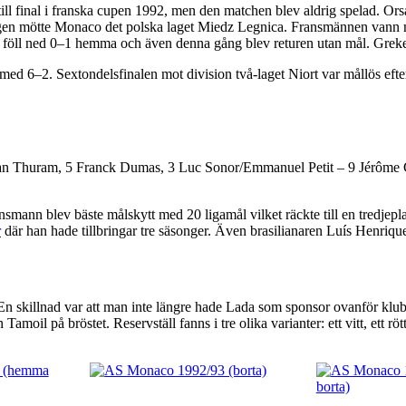
ll final i franska cupen 1992, men den matchen blev aldrig spelad. Or
ången mötte Monaco det polska laget Miedz Legnica. Fransmännen vann m
föll ned 0–1 hemma och även denna gång blev returen utan mål. Greke
 med 6–2. Sextondelsfinalen mot division två-laget Niort var mållös eft
Lilian Thuram, 5 Franck Dumas, 3 Luc Sonor/Emmanuel Petit – 9 Jérôme 
smann blev bäste målskytt med 20 ligamål vilket räckte till en tredjepla
r
där han hade tillbringar tre säsonger. Även brasilianaren Luís Henriqu
killnad var att man inte längre hade Lada som sponsor ovanför klubbmä
l på bröstet. Reservställ fanns i tre olika varianter: ett vitt, ett röt