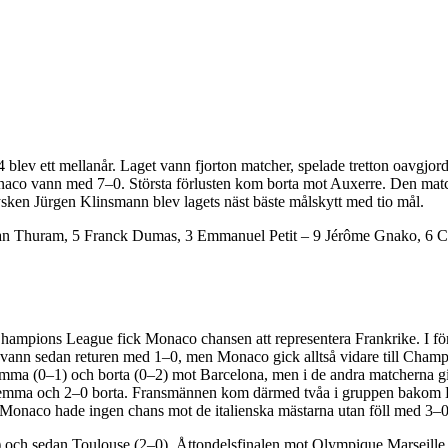
 blev ett mellanår. Laget vann fjorton matcher, spelade tretton oavgjord
naco vann med 7–0. Största förlusten kom borta mot Auxerre. Den match
sken Jürgen Klinsmann blev lagets näst bäste målskytt med tio mål.
Lilian Thuram, 5 Franck Dumas, 3 Emmanuel Petit – 9 Jérôme Gnako, 6 C
Champions League fick Monaco chansen att representera Frankrike. I
vann sedan returen med 1–0, men Monaco gick alltså vidare till Cha
hemma (0–1) och borta (0–2) mot Barcelona, men i de andra matchern
hemma och 2–0 borta. Fransmännen kom därmed tvåa i gruppen bakom 
Monaco hade ingen chans mot de italienska mästarna utan föll med 3–
 och sedan Toulouse (2–0). Åttondelsfinalen mot Olympique Marseille var