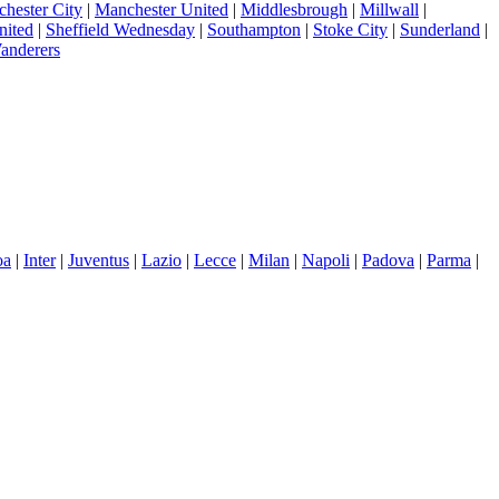
hester City
|
Manchester United
|
Middlesbrough
|
Millwall
|
nited
|
Sheffield Wednesday
|
Southampton
|
Stoke City
|
Sunderland
|
anderers
oa
|
Inter
|
Juventus
|
Lazio
|
Lecce
|
Milan
|
Napoli
|
Padova
|
Parma
|