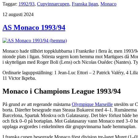
Taggar:
1992/93
,
Cupvinnarcupen
,
Franska ligan
,
Monaco
Publicerat
12 augusti 2024
AS Monaco 1993/94
Monaco hade tillhört toppklubbarna i Frankrike i flera år, men 1993/94
nionde plats i ligan. Största segern kom hemma mot Martigues då Mo
i skytteligan med Roger Boli (Lens) och Nicolas Ouédec (Nantes). Ty
Ordinarie laguppställning: 1 Jean-Luc Ettori – 2 Patrick Valéry, 4 
11 Victor Ikpeba.
Monaco i Champions League 1993/94
På grund av att regerande mästarna
Olympique Marseille
uteslöts ur 
borta. Därefter besegrade man Steaua Bukarest med 4–1. Rumänerna 
Barcelona, Spartak Moskva och Galatasaray. Det blev förlust både 
och fick 0–0 på bortaplan. Mot Galatasaray vann Monaco med 3–0 
upplaga avgjordes i enkelmöten där gruppvinnarna hade hemmaplan. 
I franska cupen besegrade Monaco först division tre-laget Muret (1–0)