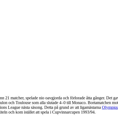
ann 21 matcher, spelade nio oavgjorda och förlorade åtta gånger. Det ga
ulon och Toulouse som alla slutade 4–0 till Monaco. Bortamatchen mot 
ions League nästa säsong. Detta på grund av att ligamästarna
Olympiqu
teln och kom istället att spela i Cupvinnarcupen 1993/94.