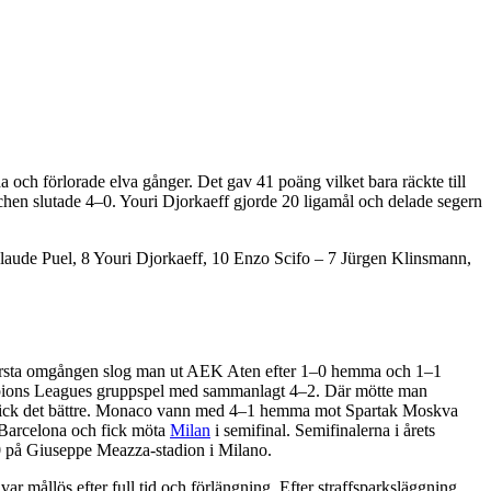
a och förlorade elva gånger. Det gav 41 poäng vilket bara räckte till
en slutade 4–0. Youri Djorkaeff gjorde 20 ligamål och delade segern
laude Puel, 8 Youri Djorkaeff, 10 Enzo Scifo – 7 Jürgen Klinsmann,
 första omgången slog man ut AEK Aten efter 1–0 hemma och 1–1
mpions Leagues gruppspel med sammanlagt 4–2. Där mötte man
a gick det bättre. Monaco vann med 4–1 hemma mot Spartak Moskva
Barcelona och fick möta
Milan
i semifinal. Semifinalerna i årets
0 på Giuseppe Meazza-stadion i Milano.
 mållös efter full tid och förlängning. Efter straffsparksläggning