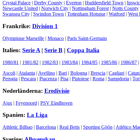
Crystal Palace
|
Derby County
|
Everton
|
Huddersfield Town
|
Ipswi
Newcastle United
|
Norwich City
|
Nottingham Forest
|
Notts County
Swansea City
|
Swindon Town
|
Tottenham Hotspur
|
Watford
|
West 
Frankrike:
Division 1
Olympique Marseille
|
Monaco
|
Paris Saint-Germain
Italien:
Serie A
|
Serie B
|
Coppa Italia
1980/81
|
1981/82
|
1982/83
|
1983/84
|
1984/85
|
1985/86
|
1986/87
Ascoli
|
Atalanta
|
Avellino
|
Bari
|
Bologna
|
Brescia
|
Cagliari
|
Catan
Perugia
|
Pescara
|
Piacenza
|
Pisa
|
Pistoiese
|
Roma
|
Sampdoria
|
Tor
Nederländerna:
Eredivisie
Ajax
|
Feyenoord
|
PSV Eindhoven
Spanien:
La Liga
Athletic Bilbao
|
Barcelona
|
Real Betis
|
Sporting Gijón
|
Atlético Ma
Sverige:
Allsvenskan