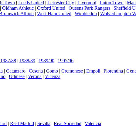
ch Town
|
Leeds United
|
Leicester City
|
Liverpool
|
Luton Town
|
Manc
|
Oldham Athletic
|
Oxford United
|
Queens Park Rangers
|
Sheffield U
Bromwich Albion
|
West Ham United
|
Wimbledon
|
Wolverhampton W
|
1987/88
|
1988/89
|
1989/90
|
1995/96
ia
|
Catanzaro
|
Cesena
|
Como
|
Cremonese
|
Empoli
|
Fiorentina
|
Gen
ino
|
Udinese
|
Verona
|
Vicenza
drid
|
Real Madrid
|
Sevilla
|
Real Sociedad
|
Valencia