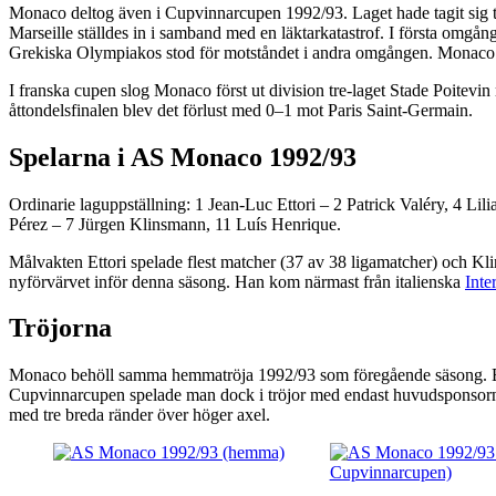
Monaco deltog även i Cupvinnarcupen 1992/93. Laget hade tagit sig ti
Marseille ställdes in i samband med en läktarkatastrof. I första omg
Grekiska Olympiakos stod för motståndet i andra omgången. Monaco 
I franska cupen slog Monaco först ut division tre-laget Stade Poitevin
åttondelsfinalen blev det förlust med 0–1 mot Paris Saint-Germain.
Spelarna i AS Monaco 1992/93
Ordinarie laguppställning: 1 Jean-Luc Ettori – 2 Patrick Valéry, 4 
Pérez – 7 Jürgen Klinsmann, 11 Luís Henrique.
Målvakten Ettori spelade flest matcher (37 av 38 ligamatcher) och Klin
nyförvärvet inför denna säsong. Han kom närmast från italienska
Inte
Tröjorna
Monaco behöll samma hemmatröja 1992/93 som föregående säsong. En s
Cupvinnarcupen spelade man dock i tröjor med endast huvudsponsorn Tamoi
med tre breda ränder över höger axel.