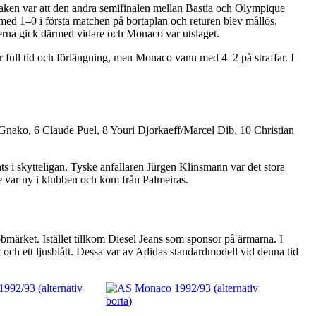
saken var att den andra semifinalen mellan Bastia och Olympique
ed 1–0 i första matchen på bortaplan och returen blev mållös.
rna gick därmed vidare och Monaco var utslaget.
er full tid och förlängning, men Monaco vann med 4–2 på straffar. I
Gnako, 6 Claude Puel, 8 Youri Djorkaeff/Marcel Dib, 10 Christian
ts i skytteligan. Tyske anfallaren Jürgen Klinsmann var det stora
e var ny i klubben och kom från Palmeiras.
rket. Istället tillkom Diesel Jeans som sponsor på ärmarna. I
t och ett ljusblått. Dessa var av Adidas standardmodell vid denna tid