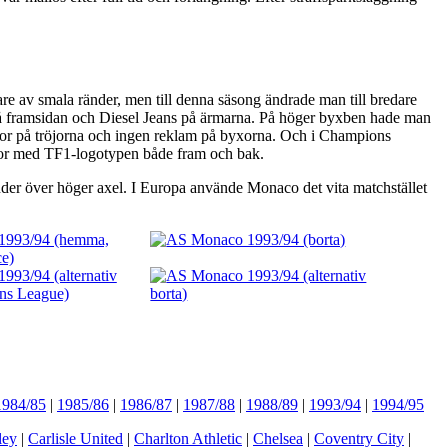
are av smala ränder, men till denna säsong ändrade man till bredare
på framsidan och Diesel Jeans på ärmarna. På höger byxben hade man
sor på tröjorna och ingen reklam på byxorna. Och i Champions
öjor med TF1-logotypen både fram och bak.
ränder över höger axel. I Europa använde Monaco det vita matchstället
1984/85
|
1985/86
|
1986/87
|
1987/88
|
1988/89
|
1993/94
|
1994/95
ley
|
Carlisle United
|
Charlton Athletic
|
Chelsea
|
Coventry City
|