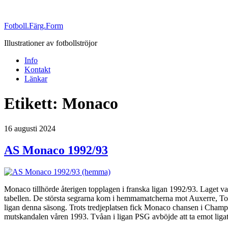
Fotboll.Färg.Form
Illustrationer av fotbollströjor
Info
Kontakt
Länkar
Etikett:
Monaco
Publicerat
16 augusti 2024
AS Monaco 1992/93
Monaco tillhörde återigen topplagen i franska ligan 1992/93. Laget v
tabellen. De största segrarna kom i hemmamatcherna mot Auxerre, To
ligan denna säsong. Trots tredjeplatsen fick Monaco chansen i Champ
mutskandalen våren 1993. Tvåan i ligan PSG avböjde att ta emot ligati