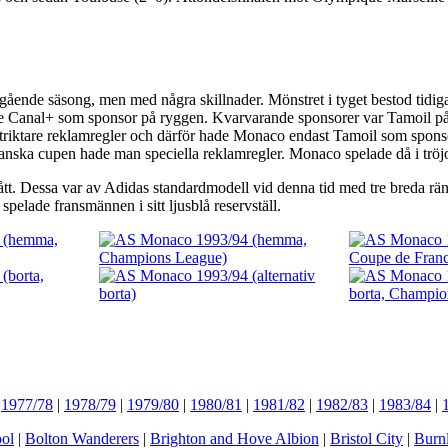
egående säsong, men med några skillnader. Mönstret i tyget bestod tidig
hade Canal+ som sponsor på ryggen. Kvarvarande sponsorer var Tamoil 
triktare reklamregler och därför hade Monaco endast Tamoil som spon
ranska cupen hade man speciella reklamregler. Monaco spelade då i tr
jusblått. Dessa var av Adidas standardmodell vid denna tid med tre breda 
elade fransmännen i sitt ljusblå reservställ.
|
1977/78
|
1978/79
|
1979/80
|
1980/81
|
1981/82
|
1982/83
|
1983/84
|
ol
|
Bolton Wanderers
|
Brighton and Hove Albion
|
Bristol City
|
Burn