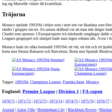
tog sig Marseille vidare till kvartsfinal.
Tröjorna
Monaco spelade 1993/94 i tröjor som i stort sett var likadana som för
ränder i grupper om tre. En annan skillnad var att man inte längre 
Charlet som sponsor. I Europacupens två inledande omgångar rådde s
Leagues gruppspel och slutspel hade man ingen reklam alls. Även i f
Monaco hade tre olika bortaställ 1993/94: ett vitt, ett rött och ett l
borta mot Steaua Bukarest och Barcelona. Borta mot Spartak Moskva sp
Taggar:
1993/94
,
Champions League
,
Franska ligan
,
Monaco
England:
Premier League
|
Division 1
|
FA-cupen
1970/71
|
1971/72
|
1972/73
|
1973/74
|
1974/75
|
1975/76
|
1976/77
Arsenal
|
Aston Villa
|
Birmingham City
|
Blackburn Rovers
|
Blackpo