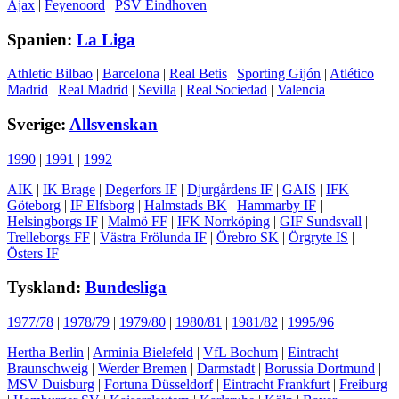
Ajax
|
Feyenoord
|
PSV Eindhoven
Spanien:
La Liga
Athletic Bilbao
|
Barcelona
|
Real Betis
|
Sporting Gijón
|
Atlético
Madrid
|
Real Madrid
|
Sevilla
|
Real Sociedad
|
Valencia
Sverige:
Allsvenskan
1990
|
1991
|
1992
AIK
|
IK Brage
|
Degerfors IF
|
Djurgårdens IF
|
GAIS
|
IFK
Göteborg
|
IF Elfsborg
|
Halmstads BK
|
Hammarby IF
|
Helsingborgs IF
|
Malmö FF
|
IFK Norrköping
|
GIF Sundsvall
|
Trelleborgs FF
|
Västra Frölunda IF
|
Örebro SK
|
Örgryte IS
|
Östers IF
Tyskland:
Bundesliga
1977/78
|
1978/79
|
1979/80
|
1980/81
|
1981/82
|
1995/96
Hertha Berlin
|
Arminia Bielefeld
|
VfL Bochum
|
Eintracht
Braunschweig
|
Werder Bremen
|
Darmstadt
|
Borussia Dortmund
|
MSV Duisburg
|
Fortuna Düsseldorf
|
Eintracht Frankfurt
|
Freiburg