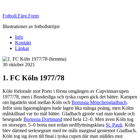
Fotboll.Färg.Form
Illustrationer av fotbollströjor
Info
Kontakt
Länkar
Publicerat
30 oktober 2021
1. FC Köln 1977/78
Köln förlorade mot Porto i första omgången av Cupvinnarcupen
1977/78, men i Bundesliga och tyska cupen gick det bättre. Kampen
om ligatiteln stod mellan Köln och
Borussia Mönchengladbach
.
Inför sista ligaomgången hade lagen lika många poäng, men Kölns
målskillnad var tio mål bättre. Gladbach gjorde vad man kunde och
besegrade
Borussia Dortmund
med hela 12–0. Men även Köln tog
en storseger, 5–0 borta mot redan nedflyttningsklara
St. Pauli
. Köln
blev därmed seriesegrare med tre måls marginal gentemot Gladbach.
Köln tog sig även till final i tyska cupen där man ställdes mot