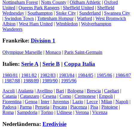
Nottingham Forest
|
Notts County
|
Oldham Athletic
|
Oxford
United
|
Queens Park Rangers
|
Sheffield United
|
Sheffield
Wednesday
|
Southampton
|
Stoke City
|
Sunderland
|
Swansea City
|
Swindon Town
|
Tottenham Hotspur
|
Watford
|
West Bromwich
Albion
|
West Ham United
|
Wimbledon
|
Wolverhampton
Wanderers
Frankrike:
Division 1
Olympique Marseille
|
Monaco
|
Paris Saint-Germain
Italien:
Serie A
|
Serie B
|
Coppa Italia
1980/81
|
1981/82
|
1982/83
|
1983/84
|
1984/85
|
1985/86
|
1986/87
|
1987/88
|
1988/89
|
1989/90
|
1995/96
Ascoli
|
Atalanta
|
Avellino
|
Bari
|
Bologna
|
Brescia
|
Cagliari
|
Catania
|
Catanzaro
|
Cesena
|
Como
|
Cremonese
|
Empoli
|
Fiorentina
|
Genoa
|
Inter
|
Juventus
|
Lazio
|
Lecce
|
Milan
|
Napoli
|
Padova
|
Parma
|
Perugia
|
Pescara
|
Piacenza
|
Pisa
|
Pistoiese
|
Roma
|
Sampdoria
|
Torino
|
Udinese
|
Verona
|
Vicenza
Nederländerna:
Eredivisie