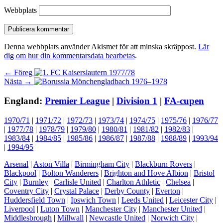
Webbplats
Denna webbplats använder Akismet för att minska skräppost.
Lär
dig om hur din kommentarsdata bearbetas
.
Inläggsnavigering
Föregående
← Föreg
Nästa
inlägg:
Nästa →
inlägg:
England:
Premier League
|
Division 1
|
FA-cupen
1970/71
|
1971/72
|
1972/73
|
1973/74
|
1974/75
|
1975/76
|
1976/77
|
1977/78
|
1978/79
|
1979/80
|
1980/81
|
1981/82
|
1982/83
|
1983/84
|
1984/85
|
1985/86
|
1986/87
|
1987/88
|
1988/89
|
1993/94
|
1994/95
Arsenal
|
Aston Villa
|
Birmingham City
|
Blackburn Rovers
|
Blackpool
|
Bolton Wanderers
|
Brighton and Hove Albion
|
Bristol
City
|
Burnley
|
Carlisle United
|
Charlton Athletic
|
Chelsea
|
Coventry City
|
Crystal Palace
|
Derby County
|
Everton
|
Huddersfield Town
|
Ipswich Town
|
Leeds United
|
Leicester City
|
Liverpool
|
Luton Town
|
Manchester City
|
Manchester United
|
Middlesbrough
|
Millwall
|
Newcastle United
|
Norwich City
|