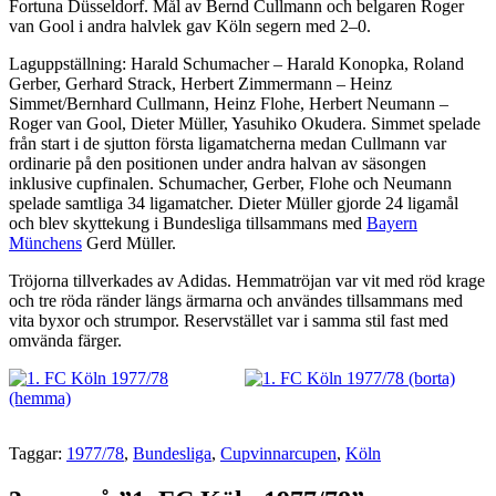
Fortuna Düsseldorf. Mål av Bernd Cullmann och belgaren Roger
van Gool i andra halvlek gav Köln segern med 2–0.
Laguppställning: Harald Schumacher – Harald Konopka, Roland
Gerber, Gerhard Strack, Herbert Zimmermann – Heinz
Simmet/Bernhard Cullmann, Heinz Flohe, Herbert Neumann –
Roger van Gool, Dieter Müller, Yasuhiko Okudera. Simmet spelade
från start i de sjutton första ligamatcherna medan Cullmann var
ordinarie på den positionen under andra halvan av säsongen
inklusive cupfinalen. Schumacher, Gerber, Flohe och Neumann
spelade samtliga 34 ligamatcher. Dieter Müller gjorde 24 ligamål
och blev skyttekung i Bundesliga tillsammans med
Bayern
Münchens
Gerd Müller.
Tröjorna tillverkades av Adidas. Hemmatröjan var vit med röd krage
och tre röda ränder längs ärmarna och användes tillsammans med
vita byxor och strumpor. Reservstället var i samma stil fast med
omvända färger.
Taggar:
1977/78
,
Bundesliga
,
Cupvinnarcupen
,
Köln