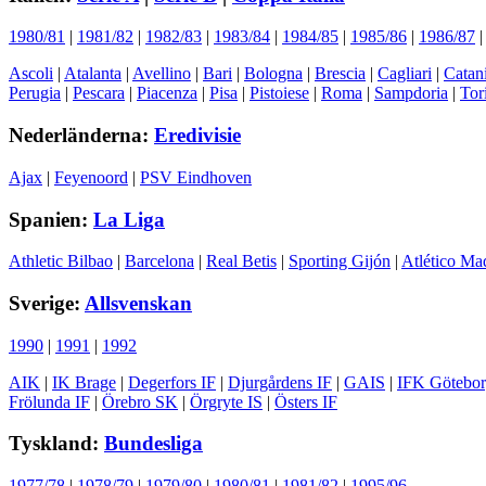
1980/81
|
1981/82
|
1982/83
|
1983/84
|
1984/85
|
1985/86
|
1986/87
Ascoli
|
Atalanta
|
Avellino
|
Bari
|
Bologna
|
Brescia
|
Cagliari
|
Catan
Perugia
|
Pescara
|
Piacenza
|
Pisa
|
Pistoiese
|
Roma
|
Sampdoria
|
Tor
Nederländerna:
Eredivisie
Ajax
|
Feyenoord
|
PSV Eindhoven
Spanien:
La Liga
Athletic Bilbao
|
Barcelona
|
Real Betis
|
Sporting Gijón
|
Atlético Ma
Sverige:
Allsvenskan
1990
|
1991
|
1992
AIK
|
IK Brage
|
Degerfors IF
|
Djurgårdens IF
|
GAIS
|
IFK Götebo
Frölunda IF
|
Örebro SK
|
Örgryte IS
|
Östers IF
Tyskland:
Bundesliga
1977/78
|
1978/79
|
1979/80
|
1980/81
|
1981/82
|
1995/96