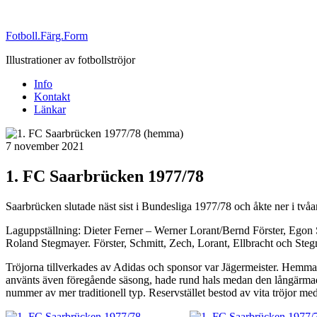
Fotboll.Färg.Form
Illustrationer av fotbollströjor
Info
Kontakt
Länkar
Publicerat
7 november 2021
1. FC Saarbrücken 1977/78
Saarbrücken slutade näst sist i Bundesliga 1977/78 och åkte ner i tvåa
Laguppställning: Dieter Ferner – Werner Lorant/Bernd Förster, Egon
Roland Stegmayer. Förster, Schmitt, Zech, Lorant, Ellbracht och Steg
Tröjorna tillverkades av Adidas och sponsor var Jägermeister. Hemma
använts även föregående säsong, hade rund hals medan den långärmad
nummer av mer traditionell typ. Reservstället bestod av vita tröjor me