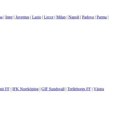
oa
|
Inter
|
Juventus
|
Lazio
|
Lecce
|
Milan
|
Napoli
|
Padova
|
Parma
|
mö FF
|
IFK Norrköping
|
GIF Sundsvall
|
Trelleborgs FF
|
Västra