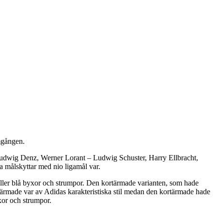
mgången.
Ludwig Denz, Werner Lorant – Ludwig Schuster, Harry Ellbracht,
a målskyttar med nio ligamål var.
eller blå byxor och strumpor. Den kortärmade varianten, som hade
rmade var av Adidas karakteristiska stil medan den kortärmade hade
yxor och strumpor.