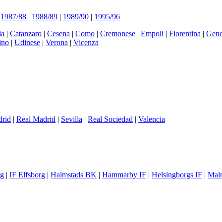
|
1987/88
|
1988/89
|
1989/90
|
1995/96
ia
|
Catanzaro
|
Cesena
|
Como
|
Cremonese
|
Empoli
|
Fiorentina
|
Gen
ino
|
Udinese
|
Verona
|
Vicenza
drid
|
Real Madrid
|
Sevilla
|
Real Sociedad
|
Valencia
rg
|
IF Elfsborg
|
Halmstads BK
|
Hammarby IF
|
Helsingborgs IF
|
Mal