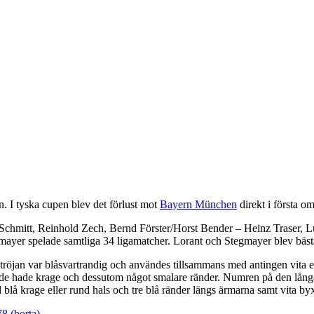
n. I tyska cupen blev det förlust mot
Bayern München
direkt i första o
 Schmitt, Reinhold Zech, Bernd Förster/Horst Bender – Heinz Traser, 
mayer spelade samtliga 34 ligamatcher. Lorant och Stegmayer blev bäst
tröjan var blåsvartrandig och användes tillsammans med antingen vita 
e hade krage och dessutom något smalare ränder. Numren på den långä
d blå krage eller rund hals och tre blå ränder längs ärmarna samt vita b