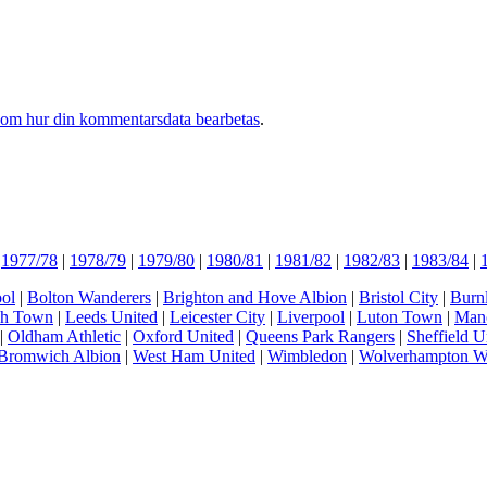
 om hur din kommentarsdata bearbetas
.
|
1977/78
|
1978/79
|
1979/80
|
1980/81
|
1981/82
|
1982/83
|
1983/84
|
ol
|
Bolton Wanderers
|
Brighton and Hove Albion
|
Bristol City
|
Burn
ch Town
|
Leeds United
|
Leicester City
|
Liverpool
|
Luton Town
|
Manc
|
Oldham Athletic
|
Oxford United
|
Queens Park Rangers
|
Sheffield U
Bromwich Albion
|
West Ham United
|
Wimbledon
|
Wolverhampton W