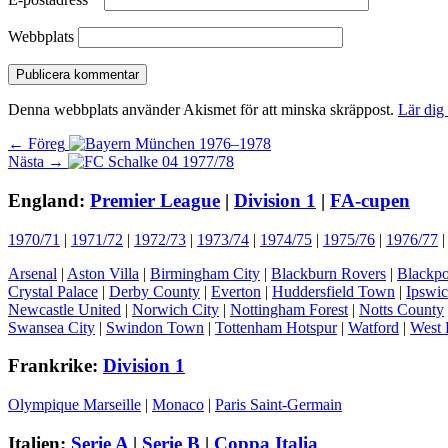
Webbplats
Denna webbplats använder Akismet för att minska skräppost.
Lär dig
Inläggsnavigering
Föregående
← Föreg
Nästa
inlägg:
Nästa →
inlägg:
England:
Premier League
|
Division 1
|
FA-cupen
1970/71
|
1971/72
|
1972/73
|
1973/74
|
1974/75
|
1975/76
|
1976/77
Arsenal
|
Aston Villa
|
Birmingham City
|
Blackburn Rovers
|
Blackpo
Crystal Palace
|
Derby County
|
Everton
|
Huddersfield Town
|
Ipswi
Newcastle United
|
Norwich City
|
Nottingham Forest
|
Notts County
Swansea City
|
Swindon Town
|
Tottenham Hotspur
|
Watford
|
West 
Frankrike:
Division 1
Olympique Marseille
|
Monaco
|
Paris Saint-Germain
Italien:
Serie A
|
Serie B
|
Coppa Italia