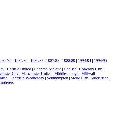
1984/85
|
1985/86
|
1986/87
|
1987/88
|
1988/89
|
1993/94
|
1994/95
ley
|
Carlisle United
|
Charlton Athletic
|
Chelsea
|
Coventry City
|
hester City
|
Manchester United
|
Middlesbrough
|
Millwall
|
nited
|
Sheffield Wednesday
|
Southampton
|
Stoke City
|
Sunderland
|
anderers