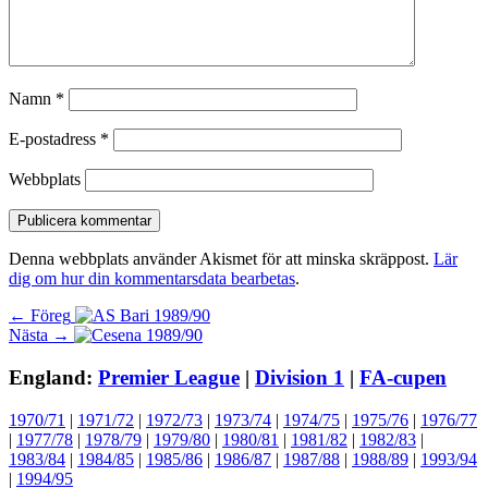
Namn
*
E-postadress
*
Webbplats
Denna webbplats använder Akismet för att minska skräppost.
Lär
dig om hur din kommentarsdata bearbetas
.
Inläggsnavigering
Föregående
← Föreg
Nästa
inlägg:
Nästa →
inlägg:
England:
Premier League
|
Division 1
|
FA-cupen
1970/71
|
1971/72
|
1972/73
|
1973/74
|
1974/75
|
1975/76
|
1976/77
|
1977/78
|
1978/79
|
1979/80
|
1980/81
|
1981/82
|
1982/83
|
1983/84
|
1984/85
|
1985/86
|
1986/87
|
1987/88
|
1988/89
|
1993/94
|
1994/95