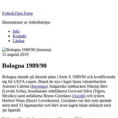
Fotboll.Färg.Form
Illustrationer av fotbollströjor
Info
Kontakt
Länkar
Publicerat
11 augusti 2019
Bologna 1989/90
Bologna slutade på åttonde plats i Serie A 1989/90 och kvalificerade
sig för UEFA-cupen. Bland de nya i laget fanns vänsterbacken
Antonio Cabrini (
Juventus
), bulgariske mittbacken Nikolaj Iliev
(Levski Sofia), brasilianske mittfältaren Geovani Silva (Tigres,
Mexiko) samt anfallarna Bruno Giordano (
Ascoli
) och tysken
Herbert Waas (Bayer Leverkusen). Giordano var den som spelade
mest med 33 ligamatcher och blev även lagets bäste målskytt med
sju ligamål.