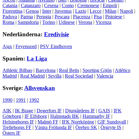
Catania
|
Catanzaro
|
Cesena
|
Como
|
Cremonese
|
Empoli
|
Fiorentina
|
Genoa
|
Inter
|
Juventus
|
Lazio
|
Lecce
|
Milan
|
Napoli
|
Padova
|
Parma
|
Perugia
|
Pescara
|
Piacenza
|
Pisa
|
Pistoiese
|
Roma
|
Sampdoria
|
Torino
|
Udinese
|
Verona
|
Vicenza
Nederländerna:
Eredivisie
Ajax
|
Feyenoord
|
PSV Eindhoven
Spanien:
La Liga
Athletic Bilbao
|
Barcelona
|
Real Betis
|
Sporting Gijón
|
Atlético
Madrid
|
Real Madrid
|
Sevilla
|
Real Sociedad
|
Valencia
Sverige:
Allsvenskan
1990
|
1991
|
1992
AIK
|
IK Brage
|
Degerfors IF
|
Djurgårdens IF
|
GAIS
|
IFK
Göteborg
|
IF Elfsborg
|
Halmstads BK
|
Hammarby IF
|
Helsingborgs IF
|
Malmö FF
|
IFK Norrköping
|
GIF Sundsvall
|
Trelleborgs FF
|
Västra Frölunda IF
|
Örebro SK
|
Örgryte IS
|
Östers IF