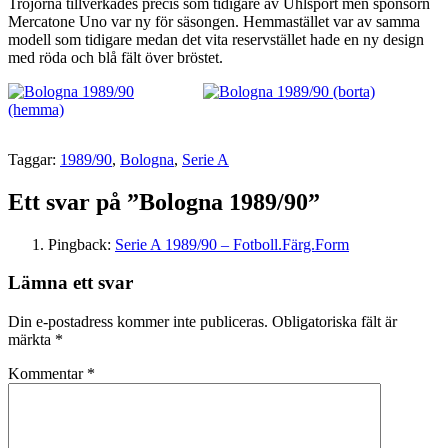
Tröjorna tillverkades precis som tidigare av Uhlsport men sponsorn
Mercatone Uno var ny för säsongen. Hemmastället var av samma
modell som tidigare medan det vita reservstället hade en ny design
med röda och blå fält över bröstet.
Taggar:
1989/90
,
Bologna
,
Serie A
Ett svar på ”Bologna 1989/90”
Pingback:
Serie A 1989/90 – Fotboll.Färg.Form
Lämna ett svar
Din e-postadress kommer inte publiceras.
Obligatoriska fält är
märkta
*
Kommentar
*