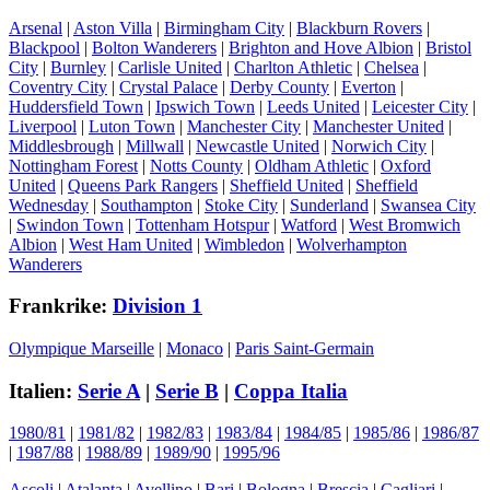
Arsenal
|
Aston Villa
|
Birmingham City
|
Blackburn Rovers
|
Blackpool
|
Bolton Wanderers
|
Brighton and Hove Albion
|
Bristol
City
|
Burnley
|
Carlisle United
|
Charlton Athletic
|
Chelsea
|
Coventry City
|
Crystal Palace
|
Derby County
|
Everton
|
Huddersfield Town
|
Ipswich Town
|
Leeds United
|
Leicester City
|
Liverpool
|
Luton Town
|
Manchester City
|
Manchester United
|
Middlesbrough
|
Millwall
|
Newcastle United
|
Norwich City
|
Nottingham Forest
|
Notts County
|
Oldham Athletic
|
Oxford
United
|
Queens Park Rangers
|
Sheffield United
|
Sheffield
Wednesday
|
Southampton
|
Stoke City
|
Sunderland
|
Swansea City
|
Swindon Town
|
Tottenham Hotspur
|
Watford
|
West Bromwich
Albion
|
West Ham United
|
Wimbledon
|
Wolverhampton
Wanderers
Frankrike:
Division 1
Olympique Marseille
|
Monaco
|
Paris Saint-Germain
Italien:
Serie A
|
Serie B
|
Coppa Italia
1980/81
|
1981/82
|
1982/83
|
1983/84
|
1984/85
|
1985/86
|
1986/87
|
1987/88
|
1988/89
|
1989/90
|
1995/96
Ascoli
|
Atalanta
|
Avellino
|
Bari
|
Bologna
|
Brescia
|
Cagliari
|