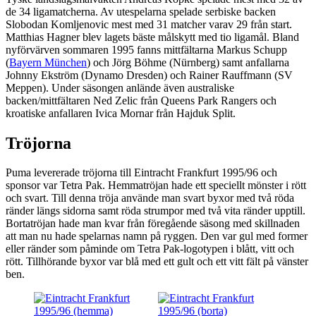
de 34 ligamatcherna. Av utespelarna spelade serbiske backen
Slobodan Komljenovic mest med 31 matcher varav 29 från start.
Matthias Hagner blev lagets bäste målskytt med tio ligamål. Bland
nyförvärven sommaren 1995 fanns mittfältarna Markus Schupp
(
Bayern München
) och Jörg Böhme (Nürnberg) samt anfallarna
Johnny Ekström (Dynamo Dresden) och Rainer Rauffmann (SV
Meppen). Under säsongen anlände även australiske
backen/mittfältaren Ned Zelic från Queens Park Rangers och
kroatiske anfallaren Ivica Mornar från Hajduk Split.
Tröjorna
Puma levererade tröjorna till Eintracht Frankfurt 1995/96 och
sponsor var Tetra Pak. Hemmatröjan hade ett speciellt mönster i rött
och svart. Till denna tröja använde man svart byxor med två röda
ränder längs sidorna samt röda strumpor med två vita ränder upptill.
Bortatröjan hade man kvar från föregående säsong med skillnaden
att man nu hade spelarnas namn på ryggen. Den var gul med former
eller ränder som påminde om Tetra Pak-logotypen i blått, vitt och
rött. Tillhörande byxor var blå med ett gult och ett vitt fält på vänster
ben.