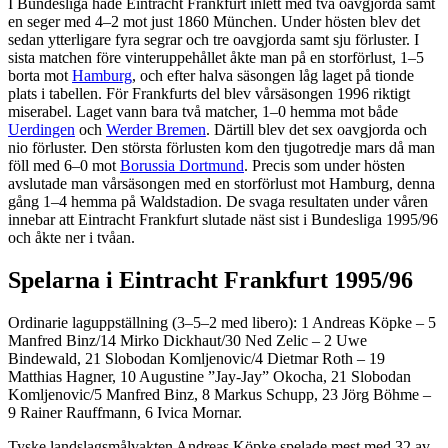
I Bundesliga hade Eintracht Frankfurt inlett med två oavgjorda samt
en seger med 4–2 mot just 1860 München. Under hösten blev det
sedan ytterligare fyra segrar och tre oavgjorda samt sju förluster. I
sista matchen före vinteruppehållet åkte man på en storförlust, 1–5
borta mot
Hamburg
, och efter halva säsongen låg laget på tionde
plats i tabellen. För Frankfurts del blev vårsäsongen 1996 riktigt
miserabel. Laget vann bara två matcher, 1–0 hemma mot både
Uerdingen
och
Werder Bremen
. Därtill blev det sex oavgjorda och
nio förluster. Den största förlusten kom den tjugotredje mars då man
föll med 6–0 mot
Borussia Dortmund
. Precis som under hösten
avslutade man vårsäsongen med en storförlust mot Hamburg, denna
gång 1–4 hemma på Waldstadion. De svaga resultaten under våren
innebar att Eintracht Frankfurt slutade näst sist i Bundesliga 1995/96
och åkte ner i tvåan.
Spelarna i Eintracht Frankfurt 1995/96
Ordinarie laguppställning (3–5–2 med libero): 1 Andreas Köpke – 5
Manfred Binz/14 Mirko Dickhaut/30 Ned Zelic – 2 Uwe
Bindewald, 21 Slobodan Komljenovic/4 Dietmar Roth – 19
Matthias Hagner, 10 Augustine ”Jay-Jay” Okocha, 21 Slobodan
Komljenovic/5 Manfred Binz, 8 Markus Schupp, 23 Jörg Böhme –
9 Rainer Rauffmann, 6 Ivica Mornar.
Tyske landslagsmålvakten Andreas Köpke spelade mest med 32 av