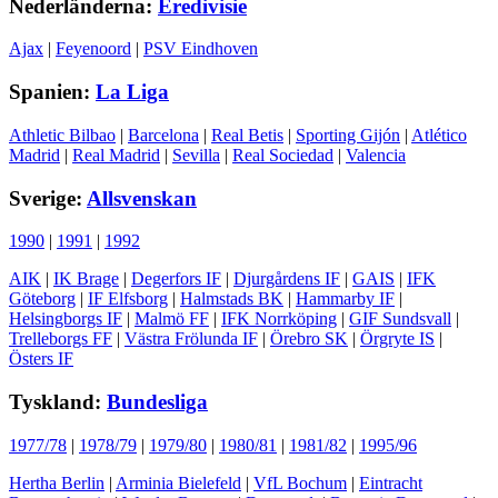
Nederländerna:
Eredivisie
Ajax
|
Feyenoord
|
PSV Eindhoven
Spanien:
La Liga
Athletic Bilbao
|
Barcelona
|
Real Betis
|
Sporting Gijón
|
Atlético
Madrid
|
Real Madrid
|
Sevilla
|
Real Sociedad
|
Valencia
Sverige:
Allsvenskan
1990
|
1991
|
1992
AIK
|
IK Brage
|
Degerfors IF
|
Djurgårdens IF
|
GAIS
|
IFK
Göteborg
|
IF Elfsborg
|
Halmstads BK
|
Hammarby IF
|
Helsingborgs IF
|
Malmö FF
|
IFK Norrköping
|
GIF Sundsvall
|
Trelleborgs FF
|
Västra Frölunda IF
|
Örebro SK
|
Örgryte IS
|
Östers IF
Tyskland:
Bundesliga
1977/78
|
1978/79
|
1979/80
|
1980/81
|
1981/82
|
1995/96
Hertha Berlin
|
Arminia Bielefeld
|
VfL Bochum
|
Eintracht