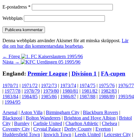
E-postadress
*
Webbplats
Denna webbplats använder Akismet för att minska skräppost.
Lär
dig om hur din kommentarsdata bearbetas
.
Inläggsnavigering
Föregående
← Föreg
Nästa
inlägg:
Nästa →
inlägg:
England:
Premier League
|
Division 1
|
FA-cupen
1970/71
|
1971/72
|
1972/73
|
1973/74
|
1974/75
|
1975/76
|
1976/77
|
1977/78
|
1978/79
|
1979/80
|
1980/81
|
1981/82
|
1982/83
|
1983/84
|
1984/85
|
1985/86
|
1986/87
|
1987/88
|
1988/89
|
1993/94
|
1994/95
Arsenal
|
Aston Villa
|
Birmingham City
|
Blackburn Rovers
|
Blackpool
|
Bolton Wanderers
|
Brighton and Hove Albion
|
Bristol
City
|
Burnley
|
Carlisle United
|
Charlton Athletic
|
Chelsea
|
Coventry City
|
Crystal Palace
|
Derby County
|
Everton
|
Huddersfield Town
|
Ipswich Town
|
Leeds United
|
Leicester City
|