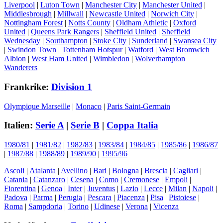
Liverpool
|
Luton Town
|
Manchester City
|
Manchester United
|
Middlesbrough
|
Millwall
|
Newcastle United
|
Norwich City
|
Nottingham Forest
|
Notts County
|
Oldham Athletic
|
Oxford
United
|
Queens Park Rangers
|
Sheffield United
|
Sheffield
Wednesday
|
Southampton
|
Stoke City
|
Sunderland
|
Swansea City
|
Swindon Town
|
Tottenham Hotspur
|
Watford
|
West Bromwich
Albion
|
West Ham United
|
Wimbledon
|
Wolverhampton
Wanderers
Frankrike:
Division 1
Olympique Marseille
|
Monaco
|
Paris Saint-Germain
Italien:
Serie A
|
Serie B
|
Coppa Italia
1980/81
|
1981/82
|
1982/83
|
1983/84
|
1984/85
|
1985/86
|
1986/87
|
1987/88
|
1988/89
|
1989/90
|
1995/96
Ascoli
|
Atalanta
|
Avellino
|
Bari
|
Bologna
|
Brescia
|
Cagliari
|
Catania
|
Catanzaro
|
Cesena
|
Como
|
Cremonese
|
Empoli
|
Fiorentina
|
Genoa
|
Inter
|
Juventus
|
Lazio
|
Lecce
|
Milan
|
Napoli
|
Padova
|
Parma
|
Perugia
|
Pescara
|
Piacenza
|
Pisa
|
Pistoiese
|
Roma
|
Sampdoria
|
Torino
|
Udinese
|
Verona
|
Vicenza