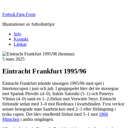
Fotboll.Färg.Form
Illustrationer av fotbollströjor
Info
Kontakt
Länkar
Publicerat
5 mars 2025
Eintracht Frankfurt 1995/96
Eintracht Frankfurt inledde säsongen 1995/96 med spel i
Intertotocupen i juni och juli. I gruppspelet blev det tre storsegrar
mot Spartak Plovdiv (4–0), Iraklis Saloniki (5–1) och Panerys
Vilnius (4–0) samt en 1–2-förlust mot Vorwärts Steyr. Eintracht
förlorade sedan med 3–0 mot Bordeaux i kvartsfinalen. Fyra veckor
senare besegrade man Saarbrücken med 2–1 efter förlängning i
tyska cupen. Det blev emellertid förlust med 5–1 mot
1860
München
i andra omgången.