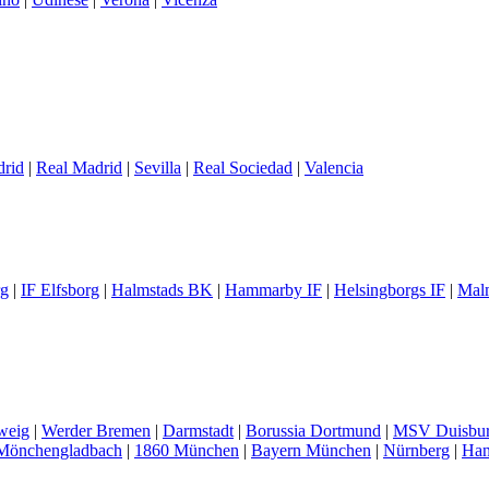
drid
|
Real Madrid
|
Sevilla
|
Real Sociedad
|
Valencia
rg
|
IF Elfsborg
|
Halmstads BK
|
Hammarby IF
|
Helsingborgs IF
|
Mal
weig
|
Werder Bremen
|
Darmstadt
|
Borussia Dortmund
|
MSV Duisbu
 Mönchengladbach
|
1860 München
|
Bayern München
|
Nürnberg
|
Han