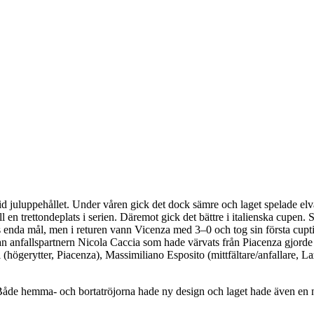
d juluppehållet. Under våren gick det dock sämre och laget spelade elv
 en trettondeplats i serien. Däremot gick det bättre i italienska cupen. 
 enda mål, men i returen vann Vicenza med 3–0 och tog sin första cupti
an anfallspartnern Nicola Caccia som hade värvats från Piacenza gjorde 
(högerytter, Piacenza), Massimiliano Esposito (mittfältare/anfallare, Laz
 Både hemma- och bortatröjorna hade ny design och laget hade även en n