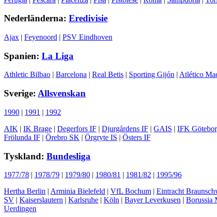
Nederländerna:
Eredivisie
Ajax
|
Feyenoord
|
PSV Eindhoven
Spanien:
La Liga
Athletic Bilbao
|
Barcelona
|
Real Betis
|
Sporting Gijón
|
Atlético Ma
Sverige:
Allsvenskan
1990
|
1991
|
1992
AIK
|
IK Brage
|
Degerfors IF
|
Djurgårdens IF
|
GAIS
|
IFK Götebo
Frölunda IF
|
Örebro SK
|
Örgryte IS
|
Östers IF
Tyskland:
Bundesliga
1977/78
|
1978/79
|
1979/80
|
1980/81
|
1981/82
|
1995/96
Hertha Berlin
|
Arminia Bielefeld
|
VfL Bochum
|
Eintracht Braunsch
SV
|
Kaiserslautern
|
Karlsruhe
|
Köln
|
Bayer Leverkusen
|
Borussia
Uerdingen