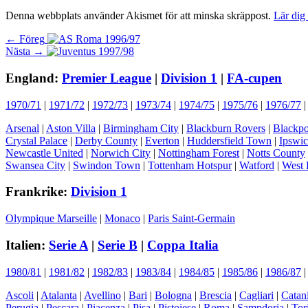
Denna webbplats använder Akismet för att minska skräppost.
Lär dig
Inläggsnavigering
Föregående
← Föreg
Nästa
inlägg:
Nästa →
inlägg:
England:
Premier League
|
Division 1
|
FA-cupen
1970/71
|
1971/72
|
1972/73
|
1973/74
|
1974/75
|
1975/76
|
1976/77
Arsenal
|
Aston Villa
|
Birmingham City
|
Blackburn Rovers
|
Blackpo
Crystal Palace
|
Derby County
|
Everton
|
Huddersfield Town
|
Ipswi
Newcastle United
|
Norwich City
|
Nottingham Forest
|
Notts County
Swansea City
|
Swindon Town
|
Tottenham Hotspur
|
Watford
|
West 
Frankrike:
Division 1
Olympique Marseille
|
Monaco
|
Paris Saint-Germain
Italien:
Serie A
|
Serie B
|
Coppa Italia
1980/81
|
1981/82
|
1982/83
|
1983/84
|
1984/85
|
1985/86
|
1986/87
Ascoli
|
Atalanta
|
Avellino
|
Bari
|
Bologna
|
Brescia
|
Cagliari
|
Catan
Perugia
|
Pescara
|
Piacenza
|
Pisa
|
Pistoiese
|
Roma
|
Sampdoria
|
Tor