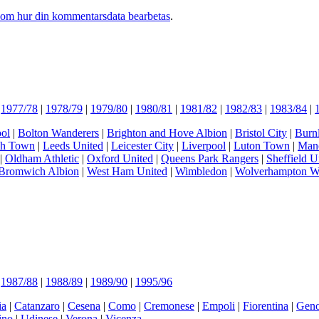
 om hur din kommentarsdata bearbetas
.
|
1977/78
|
1978/79
|
1979/80
|
1980/81
|
1981/82
|
1982/83
|
1983/84
|
ol
|
Bolton Wanderers
|
Brighton and Hove Albion
|
Bristol City
|
Burn
ch Town
|
Leeds United
|
Leicester City
|
Liverpool
|
Luton Town
|
Manc
|
Oldham Athletic
|
Oxford United
|
Queens Park Rangers
|
Sheffield U
Bromwich Albion
|
West Ham United
|
Wimbledon
|
Wolverhampton W
|
1987/88
|
1988/89
|
1989/90
|
1995/96
ia
|
Catanzaro
|
Cesena
|
Como
|
Cremonese
|
Empoli
|
Fiorentina
|
Gen
ino
|
Udinese
|
Verona
|
Vicenza