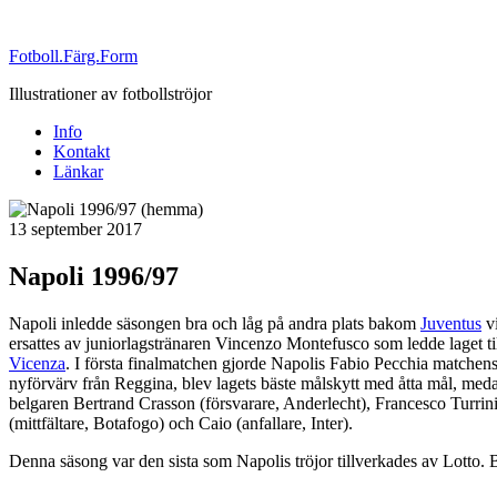
Fotboll.Färg.Form
Illustrationer av fotbollströjor
Info
Kontakt
Länkar
Publicerat
13 september 2017
Napoli 1996/97
Napoli inledde säsongen bra och låg på andra plats bakom
Juventus
vi
ersattes av juniorlagstränaren Vincenzo Montefusco som ledde laget till
Vicenza
. I första finalmatchen gjorde Napolis Fabio Pecchia matchens
nyförvärv från Reggina, blev lagets bäste målskytt med åtta mål, med
belgaren Bertrand Crasson (försvarare, Anderlecht), Francesco Turrini 
(mittfältare, Botafogo) och Caio (anfallare, Inter).
Denna säsong var den sista som Napolis tröjor tillverkades av Lotto.