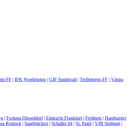
mö FF
|
IFK Norrköping
|
GIF Sundsvall
|
Trelleborgs FF
|
Västra
rg
|
Fortuna Düsseldorf
|
Eintracht Frankfurt
|
Freiburg
|
Hamburger
sa Rostock
|
Saarbrücken
|
Schalke 04
|
St. Pauli
|
VfB Stuttgart
|