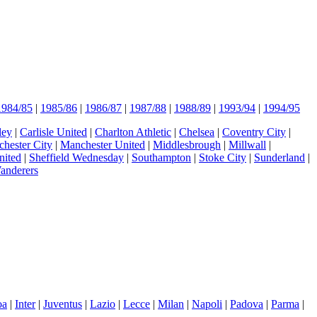
1984/85
|
1985/86
|
1986/87
|
1987/88
|
1988/89
|
1993/94
|
1994/95
ley
|
Carlisle United
|
Charlton Athletic
|
Chelsea
|
Coventry City
|
hester City
|
Manchester United
|
Middlesbrough
|
Millwall
|
nited
|
Sheffield Wednesday
|
Southampton
|
Stoke City
|
Sunderland
|
anderers
oa
|
Inter
|
Juventus
|
Lazio
|
Lecce
|
Milan
|
Napoli
|
Padova
|
Parma
|