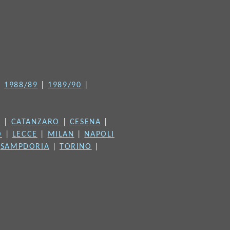
|
1988/89
|
1989/90
|
A
|
CATANZARO
|
CESENA
|
O
|
LECCE
|
MILAN
|
NAPOLI
|
SAMPDORIA
|
TORINO
|