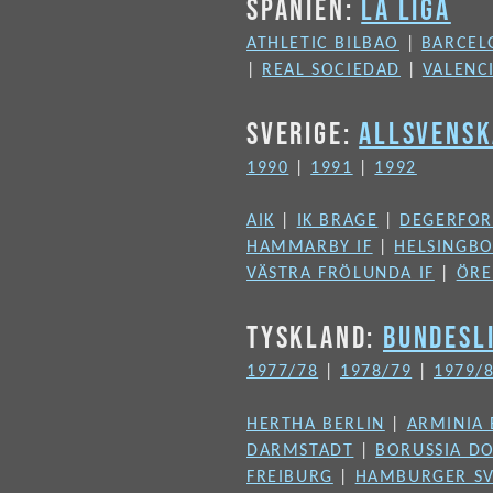
SPANIEN:
LA LIGA
ATHLETIC BILBAO
|
BARCEL
|
REAL SOCIEDAD
|
VALENC
SVERIGE:
ALLSVENS
1990
|
1991
|
1992
AIK
|
IK BRAGE
|
DEGERFOR
HAMMARBY IF
|
HELSINGBO
VÄSTRA FRÖLUNDA IF
|
ÖRE
TYSKLAND:
BUNDESL
1977/78
|
1978/79
|
1979/
HERTHA BERLIN
|
ARMINIA 
DARMSTADT
|
BORUSSIA D
FREIBURG
|
HAMBURGER S