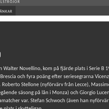
LLSTRÖJOR
LÄNKAR
0
 Walter Novellino, kom på fjärde plats i Serie B
Brescia och fyra poäng efter seriesegrarna Vicen
e A. Roberto Stellone (nyförvärv från Lecce), Mass
egående säsong på lån i Monza) och Giorgio Lucen
amatcher var. Stefan Schwoch (även han nyförvärv
 plats i skytteligan.