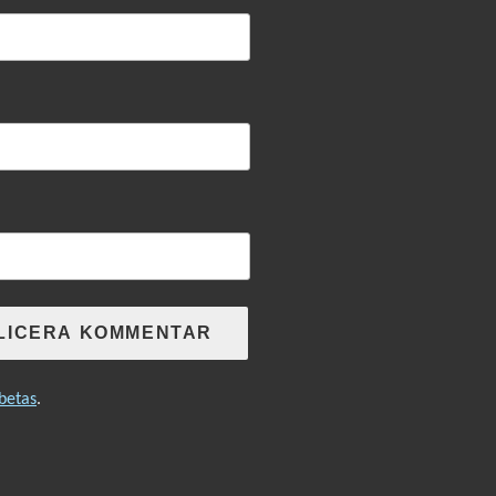
betas
.