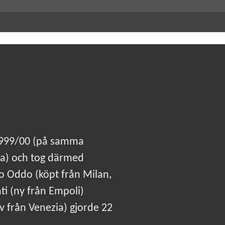
 1999/00 (på samma
za) och tog därmed
imo Oddo (köpt från Milan,
ti (ny från Empoli)
 från Venezia) gjorde 22