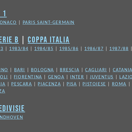
N 1
ONACO
|
PARIS SAINT-GERMAIN
ERIE B
|
COPPA ITALIA
83
|
1983/84
|
1984/85
|
1985/86
|
1986/87
|
1987/88
INO
|
BARI
|
BOLOGNA
|
BRESCIA
|
CAGLIARI
|
CATANI
OLI
|
FIORENTINA
|
GENOA
|
INTER
|
JUVENTUS
|
LAZI
IA
|
PESCARA
|
PIACENZA
|
PISA
|
PISTOIESE
|
ROMA
ZA
EDIVISIE
INDHOVEN