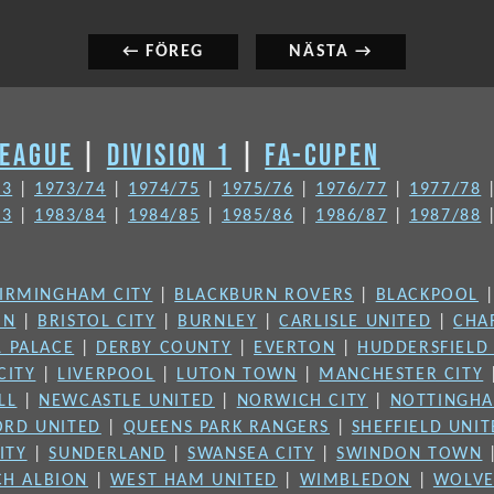
← FÖREG
NÄSTA →
LEAGUE
|
DIVISION 1
|
FA-CUPEN
73
|
1973/74
|
1974/75
|
1975/76
|
1976/77
|
1977/78
83
|
1983/84
|
1984/85
|
1985/86
|
1986/87
|
1987/88
IRMINGHAM CITY
|
BLACKBURN ROVERS
|
BLACKPOOL
ON
|
BRISTOL CITY
|
BURNLEY
|
CARLISLE UNITED
|
CHA
L PALACE
|
DERBY COUNTY
|
EVERTON
|
HUDDERSFIELD
CITY
|
LIVERPOOL
|
LUTON TOWN
|
MANCHESTER CITY
LL
|
NEWCASTLE UNITED
|
NORWICH CITY
|
NOTTINGHA
ORD UNITED
|
QUEENS PARK RANGERS
|
SHEFFIELD UNI
ITY
|
SUNDERLAND
|
SWANSEA CITY
|
SWINDON TOWN
H ALBION
|
WEST HAM UNITED
|
WIMBLEDON
|
WOLVE