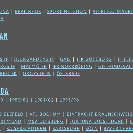
ONA
|
REAL BETIS
|
SPORTING GIJÓN
|
ATLÉTICO MADR
IA
KAN
S IF
|
DJURGÅRDENS IF
|
GAIS
|
IFK GÖTEBORG
|
IF EL
RGS IF
|
MALMÖ FF
|
IFK NORRKÖPING
|
GIF SUNDSVAL
BRO SK
|
ÖRGRYTE IS
|
ÖSTERS IF
IGA
80
|
1980/81
|
1981/82
|
1995/96
BIELEFELD
|
VFL BOCHUM
|
EINTRACHT BRAUNSCHWEI
ORTMUND
|
MSV DUISBURG
|
FORTUNA DÜSSELDORF
|
E
V
|
KAISERSLAUTERN
|
KARLSRUHE
|
KÖLN
|
BAYER LEVE