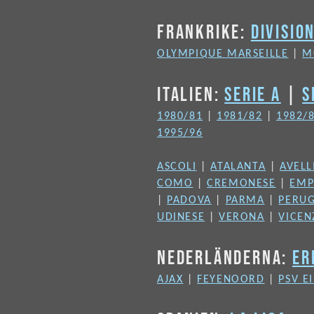
FRANKRIKE:
DIVISIO
OLYMPIQUE MARSEILLE
|
M
ITALIEN:
SERIE A
|
S
1980/81
|
1981/82
|
1982/
1995/96
ASCOLI
|
ATALANTA
|
AVELL
COMO
|
CREMONESE
|
EMP
|
PADOVA
|
PARMA
|
PERUG
UDINESE
|
VERONA
|
VICEN
NEDERLÄNDERNA:
ER
AJAX
|
FEYENOORD
|
PSV E