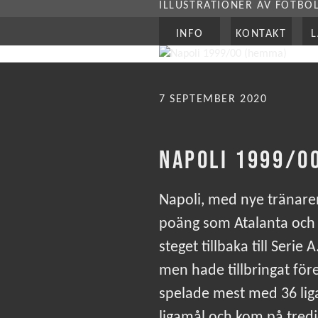
ILLUSTRATIONER AV FOTBO
INFO
KONTAKT
PUBLICERAT
7 SEPTEMBER 2020
NAPOLI 1999/0
Napoli, med nye tränaren
poäng som Atalanta och 
steget tillbaka till Seri
men hade tillbringat för
spelade mest med 36 lig
ligamål och kom på tredje