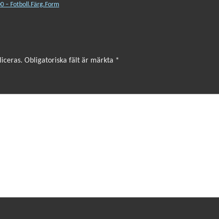
0 – Fotboll.Färg.Form
iceras.
Obligatoriska fält är märkta
*