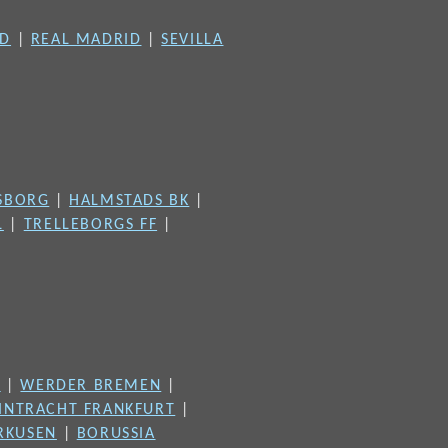
ID
|
REAL MADRID
|
SEVILLA
FSBORG
|
HALMSTADS BK
|
L
|
TRELLEBORGS FF
|
G
|
WERDER BREMEN
|
INTRACHT FRANKFURT
|
RKUSEN
|
BORUSSIA