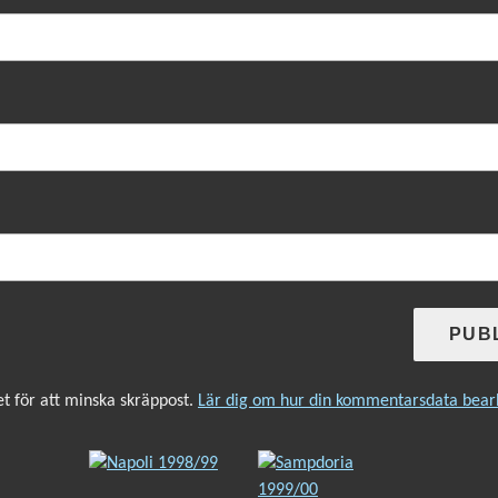
 för att minska skräppost.
Lär dig om hur din kommentarsdata bear
INLÄGGSNAVIGERING
Föregående
Nästa
inlägg:
inlägg: