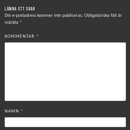
LÄMNA ETT SVAR
Din e-postadress kommer inte publiceras.
Obligatoriska fält är
märkta
*
KOMMENTAR
*
NAMN
*