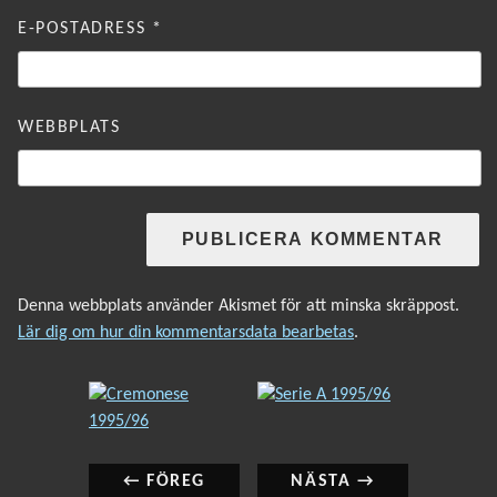
E-POSTADRESS
*
WEBBPLATS
Denna webbplats använder Akismet för att minska skräppost.
Lär dig om hur din kommentarsdata bearbetas
.
INLÄGGSNAVIGERING
Föregående
Nästa
inlägg:
inlägg:
← FÖREG
NÄSTA →