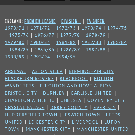
ENGLAND:
PREMIER LEAGUE
|
DIVISION 1
|
FA-CUPEN
1970/71
|
1971/72
|
1972/73
|
1973/74
|
1974/75
|
1975/76
|
1976/77
|
1977/78
|
1978/79
|
1979/80
|
1980/81
|
1981/82
|
1982/83
|
1983/84
|
1984/85
|
1985/86
|
1986/87
|
1987/88
|
1988/89
|
1993/94
|
1994/95
ARSENAL
|
ASTON VILLA
|
BIRMINGHAM CITY
|
BLACKBURN ROVERS
|
BLACKPOOL
|
BOLTON
WANDERERS
|
BRIGHTON AND HOVE ALBION
|
BRISTOL CITY
|
BURNLEY
|
CARLISLE UNITED
|
CHARLTON ATHLETIC
|
CHELSEA
|
COVENTRY CITY
|
CRYSTAL PALACE
|
DERBY COUNTY
|
EVERTON
|
HUDDERSFIELD TOWN
|
IPSWICH TOWN
|
LEEDS
UNITED
|
LEICESTER CITY
|
LIVERPOOL
|
LUTON
TOWN
|
MANCHESTER CITY
|
MANCHESTER UNITED