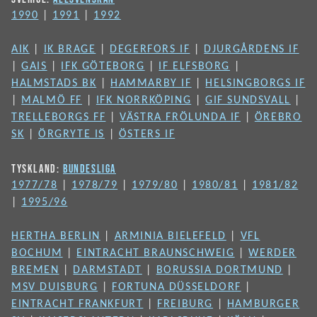
1990
|
1991
|
1992
AIK
|
IK BRAGE
|
DEGERFORS IF
|
DJURGÅRDENS IF
|
GAIS
|
IFK GÖTEBORG
|
IF ELFSBORG
|
HALMSTADS BK
|
HAMMARBY IF
|
HELSINGBORGS IF
|
MALMÖ FF
|
IFK NORRKÖPING
|
GIF SUNDSVALL
|
TRELLEBORGS FF
|
VÄSTRA FRÖLUNDA IF
|
ÖREBRO
SK
|
ÖRGRYTE IS
|
ÖSTERS IF
TYSKLAND:
BUNDESLIGA
1977/78
|
1978/79
|
1979/80
|
1980/81
|
1981/82
|
1995/96
HERTHA BERLIN
|
ARMINIA BIELEFELD
|
VFL
BOCHUM
|
EINTRACHT BRAUNSCHWEIG
|
WERDER
BREMEN
|
DARMSTADT
|
BORUSSIA DORTMUND
|
MSV DUISBURG
|
FORTUNA DÜSSELDORF
|
EINTRACHT FRANKFURT
|
FREIBURG
|
HAMBURGER