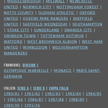
|
MIDDLESBROUGH
|
MILLWALL
|
NEWCASTLE
UNITED
|
NORWICH CITY
|
NOTTINGHAM FOREST
|
NOTTS COUNTY
|
OLDHAM ATHLETIC
|
OXFORD
UNITED
|
QUEENS PARK RANGERS
|
SHEFFIELD
UNITED
|
SHEFFIELD WEDNESDAY
|
SOUTHAMPTON
|
STOKE CITY
|
SUNDERLAND
|
SWANSEA CITY
|
SWINDON TOWN
|
TOTTENHAM HOTSPUR
|
WATFORD
|
WEST BROMWICH ALBION
|
WEST HAM
UNITED
|
WIMBLEDON
|
WOLVERHAMPTON
WANDERERS
FRANKRIKE:
DIVISION 1
OLYMPIQUE MARSEILLE
|
MONACO
|
PARIS SAINT-
GERMAIN
ITALIEN:
SERIE A
|
SERIE B
|
COPPA ITALIA
1980/81
|
1981/82
|
1982/83
|
1983/84
|
1984/85
|
1985/86
|
1986/87
|
1987/88
|
1988/89
|
1989/90
|
1995/96