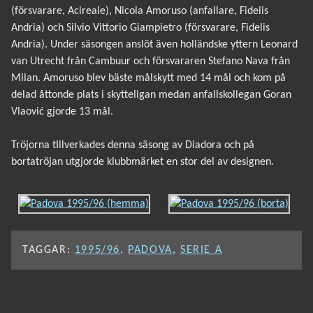
(försvarare, Acireale), Nicola Amoruso (anfallare, Fidelis
Andria) och Silvio Vittorio Giampietro (försvarare, Fidelis
Andria). Under säsongen anslöt även holländske yttern Leonard
van Utrecht från Cambuur och försvararen Stefano Nava från
Milan. Amoruso blev bäste målskytt med 14 mål och kom på
delad åttonde plats i skytteligan medan anfallskollegan Goran
Vlaović gjorde 13 mål.
Tröjorna tillverkades denna säsong av Diadora och på
bortatröjan utgjorde klubbmärket en stor del av designen.
TAGGAR:
1995/96
,
PADOVA
,
SERIE A