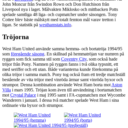
John Moncur från Swindon Rown och Don Hutchison från
Liverpool nya i laget. Målvakten Miklosko och mittbacken Potts
spelade samtliga 48 liga- och cupmatcher under säsongen. Tony
Cottee blev bäste målskytt med totalt femton mål varav tretton i
ligan. Se statistik på
westhamstats.info
.
Tröjorna
West Ham United använde samma hemma- och bortatröja 1994/95
som
föregående säsong
. En skillnad på hemmatröjan var numren på
ryggen som fick samma stil som
Coventry City
, som också hade
tröjor från Pony. Namnen på ryggen fanns i två olika typsnitt, ett
med seriffer och ett utan. Både varianterna kunde förekomma på
olika tröjor i samma match. Pony tog också fram ett tredje matchställ
bestående av vita tröjor med vinröda ärmar samt vinröda byxor och
strumpor. Denna kombination använde West Ham borta mot
Aston
Villa
i mars 1995. Tröjan kom även till användning i bortamatchen
mot
Crystal Palace
i maj 1995 samt i FA-cupmatchen mot Wycombe
Wanderers i januari. I dessa två matcher spelade West Ham i sina
ordinarie vita byxor och strumpor.