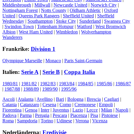
Middlesbrough
|
Millwall
|
Newcastle United
|
Norwich City
|
Nottingham Forest
|
Notts County
|
Oldham Athletic
|
Oxford
United
|
Queens Park Rangers
|
Sheffield United
|
Sheffield
Wednesday
|
Southampton
|
Stoke City
|
Sunderland
|
Swansea City
|
Swindon Town
|
Tottenham Hotspur
|
Watford
|
West Bromwich
Albion
|
West Ham United
|
Wimbledon
|
Wolverhampton
Wanderers
Frankrike:
Division 1
Olympique Marseille
|
Monaco
|
Paris Saint-Germain
Italien:
Serie A
|
Serie B
|
Coppa Italia
1980/81
|
1981/82
|
1982/83
|
1983/84
|
1984/85
|
1985/86
|
1986/87
|
1987/88
|
1988/89
|
1989/90
|
1995/96
Ascoli
|
Atalanta
|
Avellino
|
Bari
|
Bologna
|
Brescia
|
Cagliari
|
Catania
|
Catanzaro
|
Cesena
|
Como
|
Cremonese
|
Empoli
|
Fiorentina
|
Genoa
|
Inter
|
Juventus
|
Lazio
|
Lecce
|
Milan
|
Napoli
|
Padova
|
Parma
|
Perugia
|
Pescara
|
Piacenza
|
Pisa
|
Pistoiese
|
Roma
|
Sampdoria
|
Torino
|
Udinese
|
Verona
|
Vicenza
Nederländerna:
Eredivisie