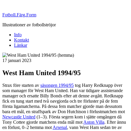
Fotboll.Färg.Form
Illustrationer av fotbollströjor
Info
Kontakt
Länkar
Publicerat
17 januari 2023
West Ham United 1994/95
Strax före starten av
säsongen 1994/95
tog Harry Redknapp över
som manager för West Ham United. Han var tidigare assisterande
manager och ersatte Billy Bonds efter att denne avgått. Redknapp
fick en tung start med två oavgjorda och tre förluster på de fem
första ligamatcherna. På dessa fem matcher gjorde man dessutom
bara ett mål, en straffspark av Don Hutchison i förlustmatchen mot
Newcastle United
(1–3). Första segern kom i sjätte omgången då
Tony Cottee gjorde matchens enda mål mot
Aston Villa
. Efter ännu
en förlust, 0–2 hemma mot
Arsenal
, vann West Ham sedan tre av