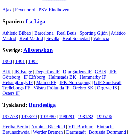
Ajax
|
Feyenoord
|
PSV Eindhoven
Spanien:
La Liga
Athletic Bilbao
|
Barcelona
|
Real Betis
|
Sporting Gijón
|
Atlético
Madrid
|
Real Madrid
|
Sevilla
|
Real Sociedad
|
Valencia
Sverige:
Allsvenskan
1990
|
1991
|
1992
AIK
|
IK Brage
|
Degerfors IF
|
Djurgårdens IF
|
GAIS
|
IFK
Göteborg
|
IF Elfsborg
|
Halmstads BK
|
Hammarby IF
|
Helsingborgs IF
|
Malmö FF
|
IFK Norrköping
|
GIF Sundsvall
|
Trelleborgs FF
|
Västra Frölunda IF
|
Örebro SK
|
Örgryte IS
|
Östers IF
Tyskland:
Bundesliga
1977/78
|
1978/79
|
1979/80
|
1980/81
|
1981/82
|
1995/96
Hertha Berlin
|
Arminia Bielefeld
|
VfL Bochum
|
Eintracht
Braunschweig
|
Werder Bremen
|
Darmstadt
|
Borussia Dortmund
|