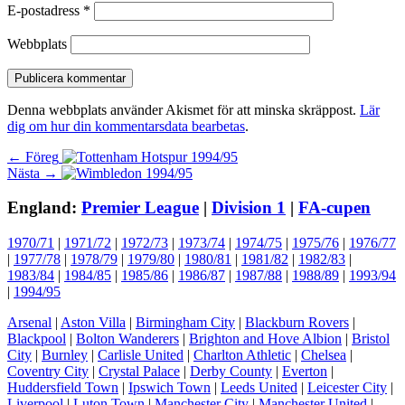
E-postadress
*
Webbplats
Denna webbplats använder Akismet för att minska skräppost.
Lär
dig om hur din kommentarsdata bearbetas
.
Inläggsnavigering
Föregående
← Föreg
Nästa
inlägg:
Nästa →
inlägg:
England:
Premier League
|
Division 1
|
FA-cupen
1970/71
|
1971/72
|
1972/73
|
1973/74
|
1974/75
|
1975/76
|
1976/77
|
1977/78
|
1978/79
|
1979/80
|
1980/81
|
1981/82
|
1982/83
|
1983/84
|
1984/85
|
1985/86
|
1986/87
|
1987/88
|
1988/89
|
1993/94
|
1994/95
Arsenal
|
Aston Villa
|
Birmingham City
|
Blackburn Rovers
|
Blackpool
|
Bolton Wanderers
|
Brighton and Hove Albion
|
Bristol
City
|
Burnley
|
Carlisle United
|
Charlton Athletic
|
Chelsea
|
Coventry City
|
Crystal Palace
|
Derby County
|
Everton
|
Huddersfield Town
|
Ipswich Town
|
Leeds United
|
Leicester City
|
Liverpool
|
Luton Town
|
Manchester City
|
Manchester United
|