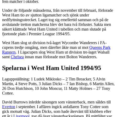
fem matcher i oktober.
Under de följande månaderna, från november till februari, förlorade
West Ham tio av sjutton ligamatcher och sjönk under
nedflyttningsstrecket. Laget tog sig emellertid samman och på de
avslutande tretton matcherna blev det bara två förluster. Sakta men
säkert klättrade West Ham United i tabellen och man slutade på
fjortonde plats i Premier League 1994/95.
West Ham slog ut division två-laget Wycombe Wanderers i FA-
cupens tredje omgång, men därefter åkte man ut mot
Queens Park
Rangers
. I Ligacupen slog West Ham ut division tre-laget Walsall
samt
Chelsea
innan man förlorade mot Bolton Wanderers.
Spelarna i West Ham United 1994/95
Laguppställning: 1 Ludek Miklosko – 2 Tim Breacker, 5 Alvin
Martin, 4 Steve Potts, 3 Julian Dicks – 7 Ian Bishop, 6 Martin Allen,
26 Don Hutchison, 10 John Moncur, 11 Matty Holmes – 27 Tony
Cottee.
David Burrows inledde säsongen som vänsterback, men såldes till
Everton
i september. I affären ingick anfallaren Tony Cottee som
gick motsatt väg. Julian Dicks, som hade återvänt till klubben efter
ett år i
Liverpool
, tog då över vänsterbacksplatsen. På mittfältet var