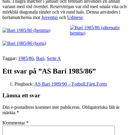
hals. I några matcher i januari och februari användes en annan
variant med röd överdel. Reservtröjan var röd med smala vita och
mörkblå diagonala ränder och vit rund hals. Denna användes i
bortamatcherna mot
Juventus
och
Udinese
.
Taggar:
1985/86
,
Bari
,
Serie A
Ett svar på ”AS Bari 1985/86”
Pingback:
AS Bari 1989/90 – Fotboll.Färg.Form
Lämna ett svar
Din e-postadress kommer inte publiceras.
Obligatoriska fält är
märkta
*
Kommentar
*