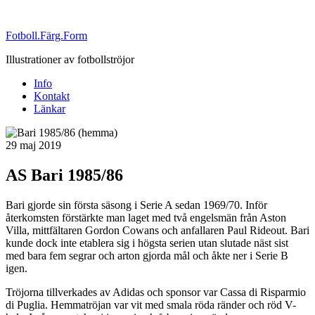
Fotboll.Färg.Form
Illustrationer av fotbollströjor
Info
Kontakt
Länkar
Publicerat
29 maj 2019
AS Bari 1985/86
Bari gjorde sin första säsong i Serie A sedan 1969/70. Inför
återkomsten förstärkte man laget med två engelsmän från Aston
Villa, mittfältaren Gordon Cowans och anfallaren Paul Rideout. Bari
kunde dock inte etablera sig i högsta serien utan slutade näst sist
med bara fem segrar och arton gjorda mål och åkte ner i Serie B
igen.
Tröjorna tillverkades av Adidas och sponsor var Cassa di Risparmio
di Puglia. Hemmatröjan var vit med smala röda ränder och röd V-