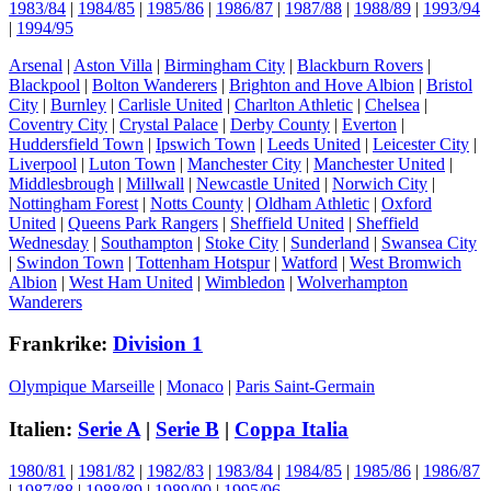
1983/84
|
1984/85
|
1985/86
|
1986/87
|
1987/88
|
1988/89
|
1993/94
|
1994/95
Arsenal
|
Aston Villa
|
Birmingham City
|
Blackburn Rovers
|
Blackpool
|
Bolton Wanderers
|
Brighton and Hove Albion
|
Bristol
City
|
Burnley
|
Carlisle United
|
Charlton Athletic
|
Chelsea
|
Coventry City
|
Crystal Palace
|
Derby County
|
Everton
|
Huddersfield Town
|
Ipswich Town
|
Leeds United
|
Leicester City
|
Liverpool
|
Luton Town
|
Manchester City
|
Manchester United
|
Middlesbrough
|
Millwall
|
Newcastle United
|
Norwich City
|
Nottingham Forest
|
Notts County
|
Oldham Athletic
|
Oxford
United
|
Queens Park Rangers
|
Sheffield United
|
Sheffield
Wednesday
|
Southampton
|
Stoke City
|
Sunderland
|
Swansea City
|
Swindon Town
|
Tottenham Hotspur
|
Watford
|
West Bromwich
Albion
|
West Ham United
|
Wimbledon
|
Wolverhampton
Wanderers
Frankrike:
Division 1
Olympique Marseille
|
Monaco
|
Paris Saint-Germain
Italien:
Serie A
|
Serie B
|
Coppa Italia
1980/81
|
1981/82
|
1982/83
|
1983/84
|
1984/85
|
1985/86
|
1986/87
|
1987/88
|
1988/89
|
1989/90
|
1995/96