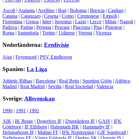
Ascoli
|
Atalanta
|
Avellino
|
Bari
|
Bologna
|
Brescia
|
Cagliari
|
Catania
|
Catanzaro
|
Cesena
|
Como
|
Cremonese
|
Empoli
|
Fiorentina
|
Genoa
|
Inter
|
Juventus
|
Lazio
|
Lecce
|
Milan
|
Napoli
|
Padova
|
Parma
|
Perugia
|
Pescara
|
Piacenza
|
Pisa
|
Pistoiese
|
Roma
|
Sampdoria
|
Torino
|
Udinese
|
Verona
|
Vicenza
Nederländerna:
Eredivisie
Ajax
|
Feyenoord
|
PSV Eindhoven
Spanien:
La Liga
Athletic Bilbao
|
Barcelona
|
Real Betis
|
Sporting Gijón
|
Atlético
Madrid
|
Real Madrid
|
Sevilla
|
Real Sociedad
|
Valencia
Sverige:
Allsvenskan
1990
|
1991
|
1992
AIK
|
IK Brage
|
Degerfors IF
|
Djurgårdens IF
|
GAIS
|
IFK
Göteborg
|
IF Elfsborg
|
Halmstads BK
|
Hammarby IF
|
Helsingborgs IF
|
Malmö FF
|
IFK Norrköping
|
GIF Sundsvall
|
Trelleborgs FF
|
Västra Frölunda IF
|
Örebro SK
|
Örgryte IS
|