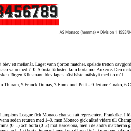
 blev ett mellanår. Laget vann fjorton matcher, spelade tretton oavgjord
naco vann med 7–0. Största förlusten kom borta mot Auxerre. Den match
sken Jürgen Klinsmann blev lagets näst bäste målskytt med tio mål.
Lilian Thuram, 5 Franck Dumas, 3 Emmanuel Petit – 9 Jérôme Gnako, 6 C
Champions League fick Monaco chansen att representera Frankrike. I
vann sedan returen med 1–0, men Monaco gick alltså vidare till Cha
hemma (0–1) och borta (0–2) mot Barcelona, men i de andra matchern
hemma och 2–0 borta. Fransmännen kom därmed tvåa i gruppen bakom 