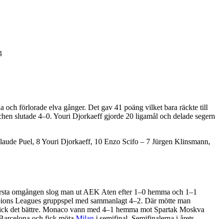
a och förlorade elva gånger. Det gav 41 poäng vilket bara räckte till
en slutade 4–0. Youri Djorkaeff gjorde 20 ligamål och delade segern
laude Puel, 8 Youri Djorkaeff, 10 Enzo Scifo – 7 Jürgen Klinsmann,
 första omgången slog man ut AEK Aten efter 1–0 hemma och 1–1
mpions Leagues gruppspel med sammanlagt 4–2. Där mötte man
a gick det bättre. Monaco vann med 4–1 hemma mot Spartak Moskva
Barcelona och fick möta
Milan
i semifinal. Semifinalerna i årets