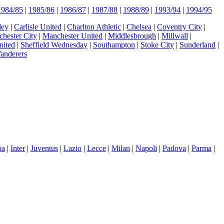
1984/85
|
1985/86
|
1986/87
|
1987/88
|
1988/89
|
1993/94
|
1994/95
ley
|
Carlisle United
|
Charlton Athletic
|
Chelsea
|
Coventry City
|
hester City
|
Manchester United
|
Middlesbrough
|
Millwall
|
nited
|
Sheffield Wednesday
|
Southampton
|
Stoke City
|
Sunderland
|
anderers
oa
|
Inter
|
Juventus
|
Lazio
|
Lecce
|
Milan
|
Napoli
|
Padova
|
Parma
|