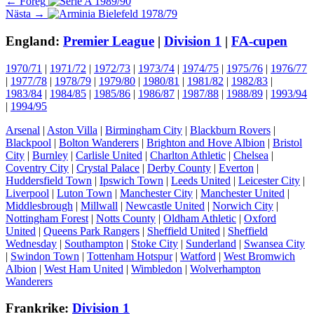
Inläggsnavigering
Föregående
← Föreg
Nästa
inlägg:
Nästa →
inlägg:
England:
Premier League
|
Division 1
|
FA-cupen
1970/71
|
1971/72
|
1972/73
|
1973/74
|
1974/75
|
1975/76
|
1976/77
|
1977/78
|
1978/79
|
1979/80
|
1980/81
|
1981/82
|
1982/83
|
1983/84
|
1984/85
|
1985/86
|
1986/87
|
1987/88
|
1988/89
|
1993/94
|
1994/95
Arsenal
|
Aston Villa
|
Birmingham City
|
Blackburn Rovers
|
Blackpool
|
Bolton Wanderers
|
Brighton and Hove Albion
|
Bristol
City
|
Burnley
|
Carlisle United
|
Charlton Athletic
|
Chelsea
|
Coventry City
|
Crystal Palace
|
Derby County
|
Everton
|
Huddersfield Town
|
Ipswich Town
|
Leeds United
|
Leicester City
|
Liverpool
|
Luton Town
|
Manchester City
|
Manchester United
|
Middlesbrough
|
Millwall
|
Newcastle United
|
Norwich City
|
Nottingham Forest
|
Notts County
|
Oldham Athletic
|
Oxford
United
|
Queens Park Rangers
|
Sheffield United
|
Sheffield
Wednesday
|
Southampton
|
Stoke City
|
Sunderland
|
Swansea City
|
Swindon Town
|
Tottenham Hotspur
|
Watford
|
West Bromwich
Albion
|
West Ham United
|
Wimbledon
|
Wolverhampton
Wanderers
Frankrike:
Division 1