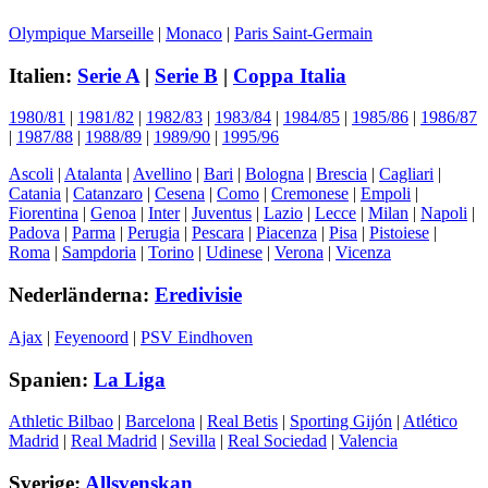
Olympique Marseille
|
Monaco
|
Paris Saint-Germain
Italien:
Serie A
|
Serie B
|
Coppa Italia
1980/81
|
1981/82
|
1982/83
|
1983/84
|
1984/85
|
1985/86
|
1986/87
|
1987/88
|
1988/89
|
1989/90
|
1995/96
Ascoli
|
Atalanta
|
Avellino
|
Bari
|
Bologna
|
Brescia
|
Cagliari
|
Catania
|
Catanzaro
|
Cesena
|
Como
|
Cremonese
|
Empoli
|
Fiorentina
|
Genoa
|
Inter
|
Juventus
|
Lazio
|
Lecce
|
Milan
|
Napoli
|
Padova
|
Parma
|
Perugia
|
Pescara
|
Piacenza
|
Pisa
|
Pistoiese
|
Roma
|
Sampdoria
|
Torino
|
Udinese
|
Verona
|
Vicenza
Nederländerna:
Eredivisie
Ajax
|
Feyenoord
|
PSV Eindhoven
Spanien:
La Liga
Athletic Bilbao
|
Barcelona
|
Real Betis
|
Sporting Gijón
|
Atlético
Madrid
|
Real Madrid
|
Sevilla
|
Real Sociedad
|
Valencia
Sverige:
Allsvenskan