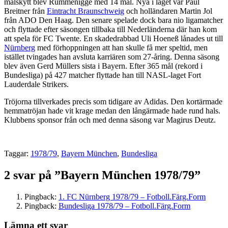
målskytt blev Rummenigge med 14 mål. Nya i laget var Paul
Breitner från
Eintracht Braunschweig
och holländaren Martin Jol
från ADO Den Haag. Den senare spelade dock bara nio ligamatcher
och flyttade efter säsongen tillbaka till Nederländerna där han kom
att spela för FC Twente. En skadedrabbad Uli Hoeneß lånades ut till
Nürnberg
med förhoppningen att han skulle få mer speltid, men
istället tvingades han avsluta karriären som 27-åring. Denna säsong
blev även Gerd Müllers sista i Bayern. Efter 365 mål (rekord i
Bundesliga) på 427 matcher flyttade han till NASL-laget Fort
Lauderdale Strikers.
Tröjorna tillverkades precis som tidigare av Adidas. Den kortärmade
hemmatröjan hade vit krage medan den långärmade hade rund hals.
Klubbens sponsor från och med denna säsong var Magirus Deutz.
Taggar:
1978/79
,
Bayern München
,
Bundesliga
2 svar på ”Bayern München 1978/79”
Pingback:
1. FC Nürnberg 1978/79 – Fotboll.Färg.Form
Pingback:
Bundesliga 1978/79 – Fotboll.Färg.Form
Lämna ett svar