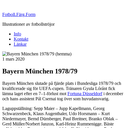
Fotboll.Färg.Form
Illustrationer av fotbollströjor
Info
Kontakt
Länkar
Publicerat
1 mars 2020
Bayern München 1978/79
Bayern München slutade på fjärde plats i Bundesliga 1978/79 och
kvalificerade sig för UEFA-cupen. Tränaren Gyula Lóránt fick
lämna laget efter en 7–1-förlust mot
Fortuna Düsseldorf
i december
och hans assistent Pál Csernai tog över som huvudansvarig.
Laguppställning: Sepp Maier – Jupp Kapellmann, Georg
Schwarzenbeck, Klaus Augenthaler, Udo Horsmann – Kurt
Niedermayer, Bernd Dürnberger, Paul Breitner, Branko Oblak –
Gerd Müller/Norbert Janzon, Karl-Heinz Rummenigge. Bäste