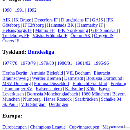
1990
|
1991
|
1992
AIK
|
IK Brage
|
Degerfors IF
|
Djurgårdens IF
|
GAIS
|
IFK
Göteborg
|
IF Elfsborg
|
Halmstads BK
|
Hammarby IF
|
Helsingborgs IF
|
Malmö FF
|
IFK Norrköping
|
GIF Sundsvall
|
Trelleborgs FF
|
Västra Frölunda IF
|
Örebro SK
|
Örgryte IS
|
Östers IF
Tyskland:
Bundesliga
1977/78
|
1978/79
|
1979/80
|
1980/81
|
1981/82
|
1995/96
Hertha Berlin
|
Arminia Bielefeld
|
VfL Bochum
|
Eintracht
Braunschweig
|
Werder Bremen
|
Darmstadt
|
Borussia Dortmund
|
MSV Duisburg
|
Fortuna Düsseldorf
|
Eintracht Frankfurt
|
Freiburg
|
Hamburger SV
|
Kaiserslautern
|
Karlsruhe
|
Köln
|
Bayer
Leverkusen
|
Borussia Mönchengladbach
|
1860 München
|
Bayern
München
|
Nürnberg
|
Hansa Rostock
|
Saarbrücken
|
Schalke 04
|
St. Pauli
|
VfB Stuttgart
|
Uerdingen
Europa:
Europacupen
|
Champions League
|
Cupvinnarcupen
|
Mässcupen
|