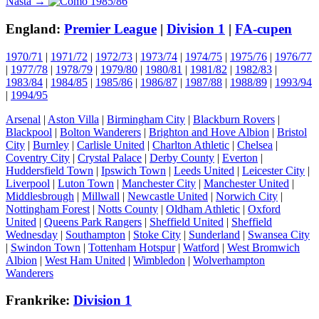
Nästa
inlägg:
Nästa →
inlägg:
England:
Premier League
|
Division 1
|
FA-cupen
1970/71
|
1971/72
|
1972/73
|
1973/74
|
1974/75
|
1975/76
|
1976/77
|
1977/78
|
1978/79
|
1979/80
|
1980/81
|
1981/82
|
1982/83
|
1983/84
|
1984/85
|
1985/86
|
1986/87
|
1987/88
|
1988/89
|
1993/94
|
1994/95
Arsenal
|
Aston Villa
|
Birmingham City
|
Blackburn Rovers
|
Blackpool
|
Bolton Wanderers
|
Brighton and Hove Albion
|
Bristol
City
|
Burnley
|
Carlisle United
|
Charlton Athletic
|
Chelsea
|
Coventry City
|
Crystal Palace
|
Derby County
|
Everton
|
Huddersfield Town
|
Ipswich Town
|
Leeds United
|
Leicester City
|
Liverpool
|
Luton Town
|
Manchester City
|
Manchester United
|
Middlesbrough
|
Millwall
|
Newcastle United
|
Norwich City
|
Nottingham Forest
|
Notts County
|
Oldham Athletic
|
Oxford
United
|
Queens Park Rangers
|
Sheffield United
|
Sheffield
Wednesday
|
Southampton
|
Stoke City
|
Sunderland
|
Swansea City
|
Swindon Town
|
Tottenham Hotspur
|
Watford
|
West Bromwich
Albion
|
West Ham United
|
Wimbledon
|
Wolverhampton
Wanderers
Frankrike:
Division 1