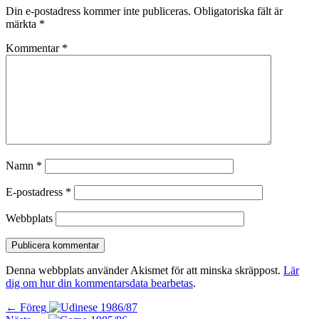
Din e-postadress kommer inte publiceras.
Obligatoriska fält är
märkta
*
Kommentar
*
Namn
*
E-postadress
*
Webbplats
Denna webbplats använder Akismet för att minska skräppost.
Lär
dig om hur din kommentarsdata bearbetas
.
Inläggsnavigering
Föregående
← Föreg