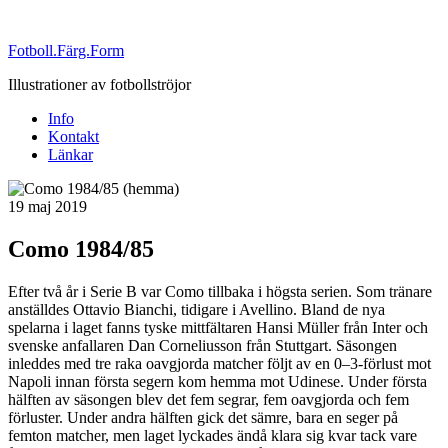
Fotboll.Färg.Form
Illustrationer av fotbollströjor
Info
Kontakt
Länkar
Publicerat
19 maj 2019
Como 1984/85
Efter två år i Serie B var Como tillbaka i högsta serien. Som tränare
anställdes Ottavio Bianchi, tidigare i Avellino. Bland de nya
spelarna i laget fanns tyske mittfältaren Hansi Müller från Inter och
svenske anfallaren Dan Corneliusson från Stuttgart. Säsongen
inleddes med tre raka oavgjorda matcher följt av en 0–3-förlust mot
Napoli innan första segern kom hemma mot Udinese. Under första
hälften av säsongen blev det fem segrar, fem oavgjorda och fem
förluster. Under andra hälften gick det sämre, bara en seger på
femton matcher, men laget lyckades ändå klara sig kvar tack vare