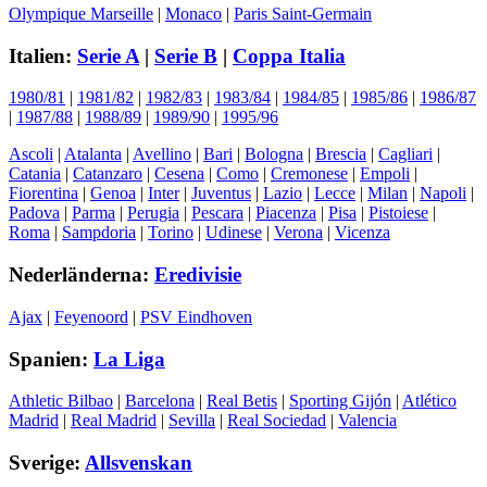
Olympique Marseille
|
Monaco
|
Paris Saint-Germain
Italien:
Serie A
|
Serie B
|
Coppa Italia
1980/81
|
1981/82
|
1982/83
|
1983/84
|
1984/85
|
1985/86
|
1986/87
|
1987/88
|
1988/89
|
1989/90
|
1995/96
Ascoli
|
Atalanta
|
Avellino
|
Bari
|
Bologna
|
Brescia
|
Cagliari
|
Catania
|
Catanzaro
|
Cesena
|
Como
|
Cremonese
|
Empoli
|
Fiorentina
|
Genoa
|
Inter
|
Juventus
|
Lazio
|
Lecce
|
Milan
|
Napoli
|
Padova
|
Parma
|
Perugia
|
Pescara
|
Piacenza
|
Pisa
|
Pistoiese
|
Roma
|
Sampdoria
|
Torino
|
Udinese
|
Verona
|
Vicenza
Nederländerna:
Eredivisie
Ajax
|
Feyenoord
|
PSV Eindhoven
Spanien:
La Liga
Athletic Bilbao
|
Barcelona
|
Real Betis
|
Sporting Gijón
|
Atlético
Madrid
|
Real Madrid
|
Sevilla
|
Real Sociedad
|
Valencia
Sverige:
Allsvenskan