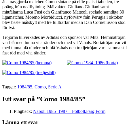
åtta oavgjorda matcher. Como slutade på elfte plats i tabellen, tre
poäng från nedflyttning. Målvakten Giuliano Giuliani samt
mittfältarna Luca Fusi och Gianfranco Matteoli spelade samtliga 30
ligamatcher. Moreno Morbiducci, nyförvärv från Perugia i oktober,
blev bäste målskytt med tre fullträffar medan Dan Corneliusson stod
för två.
Tröjorna tillverkades av Adidas och sponsor var Mita. Hemmatröjan
var blå med tunna vita ränder och med vit V-hals. Bortatröjan var vit
med tunna blå ränder och blå V-hals och tredjetröjan var i samma stil
fast röd med vita ränder.
Taggar:
1984/85
,
Como
,
Serie A
Ett svar på ”Como 1984/85”
Pingback:
Napoli 1985–1987 – Fotboll.Färg.Form
Lämna ett svar