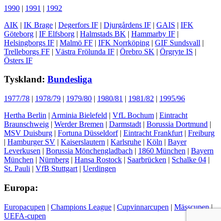
1990
|
1991
|
1992
AIK
|
IK Brage
|
Degerfors IF
|
Djurgårdens IF
|
GAIS
|
IFK
Göteborg
|
IF Elfsborg
|
Halmstads BK
|
Hammarby IF
|
Helsingborgs IF
|
Malmö FF
|
IFK Norrköping
|
GIF Sundsvall
|
Trelleborgs FF
|
Västra Frölunda IF
|
Örebro SK
|
Örgryte IS
|
Östers IF
Tyskland:
Bundesliga
1977/78
|
1978/79
|
1979/80
|
1980/81
|
1981/82
|
1995/96
Hertha Berlin
|
Arminia Bielefeld
|
VfL Bochum
|
Eintracht
Braunschweig
|
Werder Bremen
|
Darmstadt
|
Borussia Dortmund
|
MSV Duisburg
|
Fortuna Düsseldorf
|
Eintracht Frankfurt
|
Freiburg
|
Hamburger SV
|
Kaiserslautern
|
Karlsruhe
|
Köln
|
Bayer
Leverkusen
|
Borussia Mönchengladbach
|
1860 München
|
Bayern
München
|
Nürnberg
|
Hansa Rostock
|
Saarbrücken
|
Schalke 04
|
St. Pauli
|
VfB Stuttgart
|
Uerdingen
Europa:
Europacupen
|
Champions League
|
Cupvinnarcupen
|
Mässcupen
|
UEFA-cupen