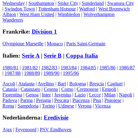
Wednesday
|
Southampton
|
Stoke City
|
Sunderland
|
Swansea City
|
Swindon Town
|
Tottenham Hotspur
|
Watford
|
West Bromwich
Albion
|
West Ham United
|
Wimbledon
|
Wolverhampton
Wanderers
Frankrike:
Division 1
Olympique Marseille
|
Monaco
|
Paris Saint-Germain
Italien:
Serie A
|
Serie B
|
Coppa Italia
1980/81
|
1981/82
|
1982/83
|
1983/84
|
1984/85
|
1985/86
|
1986/87
|
1987/88
|
1988/89
|
1989/90
|
1995/96
Ascoli
|
Atalanta
|
Avellino
|
Bari
|
Bologna
|
Brescia
|
Cagliari
|
Catania
|
Catanzaro
|
Cesena
|
Como
|
Cremonese
|
Empoli
|
Fiorentina
|
Genoa
|
Inter
|
Juventus
|
Lazio
|
Lecce
|
Milan
|
Napoli
|
Padova
|
Parma
|
Perugia
|
Pescara
|
Piacenza
|
Pisa
|
Pistoiese
|
Roma
|
Sampdoria
|
Torino
|
Udinese
|
Verona
|
Vicenza
Nederländerna:
Eredivisie
Ajax
|
Feyenoord
|
PSV Eindhoven