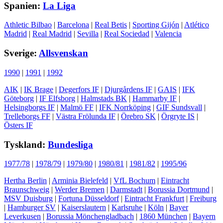
Spanien:
La Liga
Athletic Bilbao
|
Barcelona
|
Real Betis
|
Sporting Gijón
|
Atlético
Madrid
|
Real Madrid
|
Sevilla
|
Real Sociedad
|
Valencia
Sverige:
Allsvenskan
1990
|
1991
|
1992
AIK
|
IK Brage
|
Degerfors IF
|
Djurgårdens IF
|
GAIS
|
IFK
Göteborg
|
IF Elfsborg
|
Halmstads BK
|
Hammarby IF
|
Helsingborgs IF
|
Malmö FF
|
IFK Norrköping
|
GIF Sundsvall
|
Trelleborgs FF
|
Västra Frölunda IF
|
Örebro SK
|
Örgryte IS
|
Östers IF
Tyskland:
Bundesliga
1977/78
|
1978/79
|
1979/80
|
1980/81
|
1981/82
|
1995/96
Hertha Berlin
|
Arminia Bielefeld
|
VfL Bochum
|
Eintracht
Braunschweig
|
Werder Bremen
|
Darmstadt
|
Borussia Dortmund
|
MSV Duisburg
|
Fortuna Düsseldorf
|
Eintracht Frankfurt
|
Freiburg
|
Hamburger SV
|
Kaiserslautern
|
Karlsruhe
|
Köln
|
Bayer
Leverkusen
|
Borussia Mönchengladbach
|
1860 München
|
Bayern