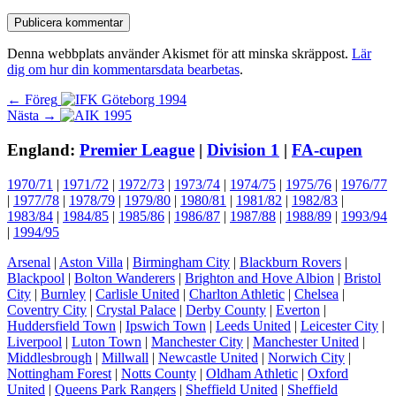
Denna webbplats använder Akismet för att minska skräppost.
Lär
dig om hur din kommentarsdata bearbetas
.
Inläggsnavigering
Föregående
← Föreg
Nästa
inlägg:
Nästa →
inlägg:
England:
Premier League
|
Division 1
|
FA-cupen
1970/71
|
1971/72
|
1972/73
|
1973/74
|
1974/75
|
1975/76
|
1976/77
|
1977/78
|
1978/79
|
1979/80
|
1980/81
|
1981/82
|
1982/83
|
1983/84
|
1984/85
|
1985/86
|
1986/87
|
1987/88
|
1988/89
|
1993/94
|
1994/95
Arsenal
|
Aston Villa
|
Birmingham City
|
Blackburn Rovers
|
Blackpool
|
Bolton Wanderers
|
Brighton and Hove Albion
|
Bristol
City
|
Burnley
|
Carlisle United
|
Charlton Athletic
|
Chelsea
|
Coventry City
|
Crystal Palace
|
Derby County
|
Everton
|
Huddersfield Town
|
Ipswich Town
|
Leeds United
|
Leicester City
|
Liverpool
|
Luton Town
|
Manchester City
|
Manchester United
|
Middlesbrough
|
Millwall
|
Newcastle United
|
Norwich City
|
Nottingham Forest
|
Notts County
|
Oldham Athletic
|
Oxford
United
|
Queens Park Rangers
|
Sheffield United
|
Sheffield