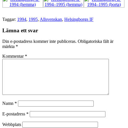
Taggar:
1994
,
1995
,
Allsvenskan
,
Helsingborgs IF
Lämna ett svar
Din e-postadress kommer inte publiceras.
Obligatoriska fält är
märkta
*
Kommentar
*
Namn
*
E-postadress
*
Webbplats