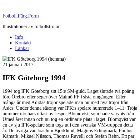
Fotboll.Färg.Form
Illustrationer av fotbollströjor
Info
Kontakt
Länkar
Publicerat
21 januari 2017
IFK Göteborg 1994
1994 tog IFK Göteborg sitt 15:e SM-guld. Laget slutade två poäng
före Örebro efter seger över Malmö FF i sista omgången. Efter
många år med Adidas-tröjor spelade man nu med nya tröjor från
Asics. Under denna säsong var IFK:s spelare numrerade 1–11. Tröja
nummer nio bars oftast av Jesper Blomqvist, som hade värvats från
Umeå året innan och nu tog en ordinarie plats i laget. Blomqvist var
en av sju IFK-spelare som togs ut i den svenska VM-truppen detta
år. De övriga var Joachim Björklund, Magnus Erlingmark, Pontus
Kåmark, Mikael Nilsson, Thomas Ravelli och Stefan Rehn. Ett par