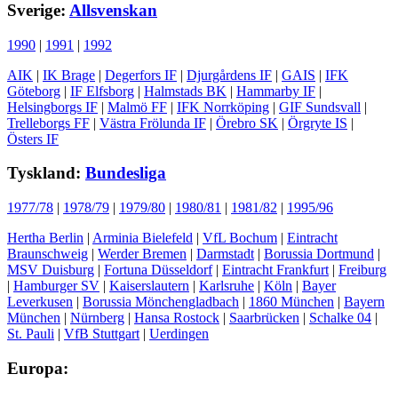
Sverige:
Allsvenskan
1990
|
1991
|
1992
AIK
|
IK Brage
|
Degerfors IF
|
Djurgårdens IF
|
GAIS
|
IFK
Göteborg
|
IF Elfsborg
|
Halmstads BK
|
Hammarby IF
|
Helsingborgs IF
|
Malmö FF
|
IFK Norrköping
|
GIF Sundsvall
|
Trelleborgs FF
|
Västra Frölunda IF
|
Örebro SK
|
Örgryte IS
|
Östers IF
Tyskland:
Bundesliga
1977/78
|
1978/79
|
1979/80
|
1980/81
|
1981/82
|
1995/96
Hertha Berlin
|
Arminia Bielefeld
|
VfL Bochum
|
Eintracht
Braunschweig
|
Werder Bremen
|
Darmstadt
|
Borussia Dortmund
|
MSV Duisburg
|
Fortuna Düsseldorf
|
Eintracht Frankfurt
|
Freiburg
|
Hamburger SV
|
Kaiserslautern
|
Karlsruhe
|
Köln
|
Bayer
Leverkusen
|
Borussia Mönchengladbach
|
1860 München
|
Bayern
München
|
Nürnberg
|
Hansa Rostock
|
Saarbrücken
|
Schalke 04
|
St. Pauli
|
VfB Stuttgart
|
Uerdingen
Europa: