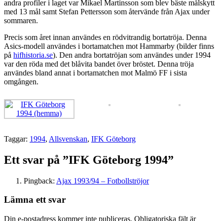
andra profiler i laget var Mikael Martinsson som blev bäste målskytt
med 13 mål samt Stefan Pettersson som återvände från Ajax under
sommaren.
Precis som året innan användes en rödvitrandig bortatröja. Denna
Asics-modell användes i bortamatchen mot Hammarby (bilder finns
på
hifhistoria.se
). Den andra bortatröjan som användes under 1994
var den röda med det blåvita bandet över bröstet. Denna tröja
användes bland annat i bortamatchen mot Malmö FF i sista
omgången.
Taggar:
1994
,
Allsvenskan
,
IFK Göteborg
Ett svar på ”IFK Göteborg 1994”
Pingback:
Ajax 1993/94 – Fotbollströjor
Lämna ett svar
Din e-postadress kommer inte publiceras.
Obligatoriska fält är