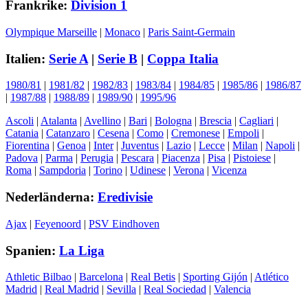
Frankrike:
Division 1
Olympique Marseille
|
Monaco
|
Paris Saint-Germain
Italien:
Serie A
|
Serie B
|
Coppa Italia
1980/81
|
1981/82
|
1982/83
|
1983/84
|
1984/85
|
1985/86
|
1986/87
|
1987/88
|
1988/89
|
1989/90
|
1995/96
Ascoli
|
Atalanta
|
Avellino
|
Bari
|
Bologna
|
Brescia
|
Cagliari
|
Catania
|
Catanzaro
|
Cesena
|
Como
|
Cremonese
|
Empoli
|
Fiorentina
|
Genoa
|
Inter
|
Juventus
|
Lazio
|
Lecce
|
Milan
|
Napoli
|
Padova
|
Parma
|
Perugia
|
Pescara
|
Piacenza
|
Pisa
|
Pistoiese
|
Roma
|
Sampdoria
|
Torino
|
Udinese
|
Verona
|
Vicenza
Nederländerna:
Eredivisie
Ajax
|
Feyenoord
|
PSV Eindhoven
Spanien:
La Liga
Athletic Bilbao
|
Barcelona
|
Real Betis
|
Sporting Gijón
|
Atlético
Madrid
|
Real Madrid
|
Sevilla
|
Real Sociedad
|
Valencia