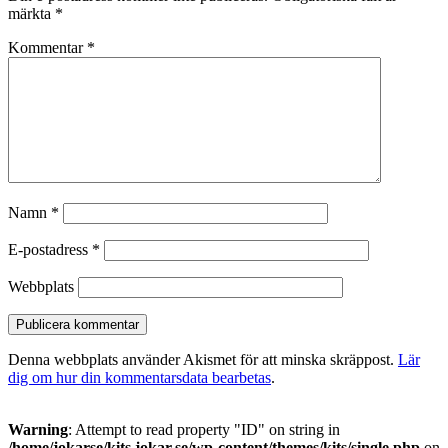
märkta
*
Kommentar
*
Namn
*
E-postadress
*
Webbplats
Denna webbplats använder Akismet för att minska skräppost.
Lär
dig om hur din kommentarsdata bearbetas
.
Warning
: Attempt to read property "ID" on string in
/home/jokarse/kits.jokar.se/wp-content/themes/kits/single.php
on