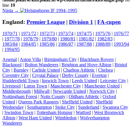
line
19
Inläggsnavigering
Nästa
Nästa →
inlägg:
England:
Premier League
|
Division 1
|
FA-cupen
1970/71
|
1971/72
|
1972/73
|
1973/74
|
1974/75
|
1975/76
|
1976/77
|
1977/78
|
1978/79
|
1979/80
|
1980/81
|
1981/82
|
1982/83
|
1983/84
|
1984/85
|
1985/86
|
1986/87
|
1987/88
|
1988/89
|
1993/94
|
1994/95
Arsenal
|
Aston Villa
|
Birmingham City
|
Blackburn Rovers
|
Blackpool
|
Bolton Wanderers
|
Brighton and Hove Albion
|
Bristol
City
|
Burnley
|
Carlisle United
|
Charlton Athletic
|
Chelsea
|
Coventry City
|
Crystal Palace
|
Derby County
|
Everton
|
Huddersfield Town
|
Ipswich Town
|
Leeds United
|
Leicester City
|
Liverpool
|
Luton Town
|
Manchester City
|
Manchester United
|
Middlesbrough
|
Millwall
|
Newcastle United
|
Norwich City
|
Nottingham Forest
|
Notts County
|
Oldham Athletic
|
Oxford
United
|
Queens Park Rangers
|
Sheffield United
|
Sheffield
Wednesday
|
Southampton
|
Stoke City
|
Sunderland
|
Swansea City
|
Swindon Town
|
Tottenham Hotspur
|
Watford
|
West Bromwich
Albion
|
West Ham United
|
Wimbledon
|
Wolverhampton
Wanderers