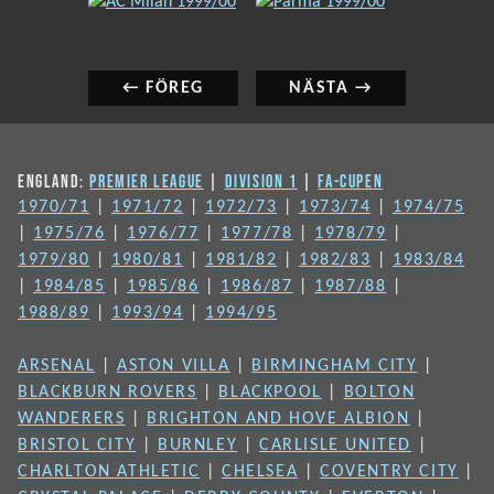
INLÄGGSNAVIGERING
Föregående
Nästa
inlägg:
inlägg:
← FÖREG
NÄSTA →
ENGLAND:
PREMIER LEAGUE
|
DIVISION 1
|
FA-CUPEN
1970/71
|
1971/72
|
1972/73
|
1973/74
|
1974/75
|
1975/76
|
1976/77
|
1977/78
|
1978/79
|
1979/80
|
1980/81
|
1981/82
|
1982/83
|
1983/84
|
1984/85
|
1985/86
|
1986/87
|
1987/88
|
1988/89
|
1993/94
|
1994/95
ARSENAL
|
ASTON VILLA
|
BIRMINGHAM CITY
|
BLACKBURN ROVERS
|
BLACKPOOL
|
BOLTON
WANDERERS
|
BRIGHTON AND HOVE ALBION
|
BRISTOL CITY
|
BURNLEY
|
CARLISLE UNITED
|
CHARLTON ATHLETIC
|
CHELSEA
|
COVENTRY CITY
|