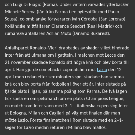
och Luigi Di Biagio (Roma). Under vintern värvades ytterbacken
Michele Serena (lån från Parma i en bytesaffär med Paulo
Sousa), colombianske försvararen Iván Córdoba (San Lorenzo),
holländske mittfältaren Clarence Seedorf (Real Madrid) och
rumänske anfallaren Adrian Mutu (Dinamo Bukarest).
Anfallsparet Ronaldo–Vieri drabbades av skador vilket hindrade
Inter från att utmana om ligatiteln. I matchen mot Lecce den
21 november skadade Ronaldo sitt högra knä och blev borta till
april. Han gjorde comeback i cupmatchen mot
Lazio
den 12
april men redan efter sex minuters spel skadade han samma
knä och blev borta från fotbollen i över ett år. Inter slutade på
fjärde plats i ligan, på samma poäng som Parma. De två lagen
fick spela en omspelsmatch om en plats i Champions League,
en match som Inter vann med 3–1. I italienska cupen slog Inter
ut Bologna, Milan och Cagliari på väg mot finalen där man
mötte Lazio. Första finalmatchen i Rom slutade med en 2–1-
seger för Lazio medan returen i Milano blev mållös.