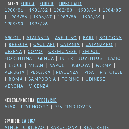
ITALIEN:
SERIE A
|
SERIE B
|
COPPA ITALIA
1980/81
|
1981/82
|
1982/83
|
1983/84
|
1984/85
|
1985/86
|
1986/87
|
1987/88
|
1988/89
|
1989/90
|
1995/96
ASCOLI
|
ATALANTA
|
AVELLINO
|
BARI
|
BOLOGNA
|
BRESCIA
|
CAGLIARI
|
CATANIA
|
CATANZARO
|
CESENA
|
COMO
|
CREMONESE
|
EMPOLI
|
FIORENTINA
|
GENOA
|
INTER
|
JUVENTUS
|
LAZIO
|
LECCE
|
MILAN
|
NAPOLI
|
PADOVA
|
PARMA
|
PERUGIA
|
PESCARA
|
PIACENZA
|
PISA
|
PISTOIESE
|
ROMA
|
SAMPDORIA
|
TORINO
|
UDINESE
|
VERONA
|
VICENZA
NEDERLÄNDERNA:
EREDIVISIE
AJAX
|
FEYENOORD
|
PSV EINDHOVEN
SPANIEN:
LA LIGA
ATHLETIC BILBAO
|
BARCELONA
|
REAL BETIS
|