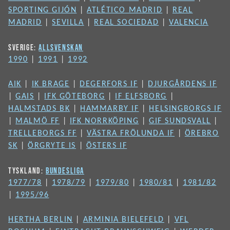
SPORTING GIJÓN
|
ATLÉTICO MADRID
|
REAL
MADRID
|
SEVILLA
|
REAL SOCIEDAD
|
VALENCIA
SVERIGE:
ALLSVENSKAN
1990
|
1991
|
1992
AIK
|
IK BRAGE
|
DEGERFORS IF
|
DJURGÅRDENS IF
|
GAIS
|
IFK GÖTEBORG
|
IF ELFSBORG
|
HALMSTADS BK
|
HAMMARBY IF
|
HELSINGBORGS IF
|
MALMÖ FF
|
IFK NORRKÖPING
|
GIF SUNDSVALL
|
TRELLEBORGS FF
|
VÄSTRA FRÖLUNDA IF
|
ÖREBRO
SK
|
ÖRGRYTE IS
|
ÖSTERS IF
TYSKLAND:
BUNDESLIGA
1977/78
|
1978/79
|
1979/80
|
1980/81
|
1981/82
|
1995/96
HERTHA BERLIN
|
ARMINIA BIELEFELD
|
VFL