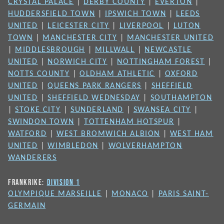
CRYSTAL PALACE
|
DERBY COUNTY
|
EVERTON
|
HUDDERSFIELD TOWN
|
IPSWICH TOWN
|
LEEDS
UNITED
|
LEICESTER CITY
|
LIVERPOOL
|
LUTON
TOWN
|
MANCHESTER CITY
|
MANCHESTER UNITED
|
MIDDLESBROUGH
|
MILLWALL
|
NEWCASTLE
UNITED
|
NORWICH CITY
|
NOTTINGHAM FOREST
|
NOTTS COUNTY
|
OLDHAM ATHLETIC
|
OXFORD
UNITED
|
QUEENS PARK RANGERS
|
SHEFFIELD
UNITED
|
SHEFFIELD WEDNESDAY
|
SOUTHAMPTON
|
STOKE CITY
|
SUNDERLAND
|
SWANSEA CITY
|
SWINDON TOWN
|
TOTTENHAM HOTSPUR
|
WATFORD
|
WEST BROMWICH ALBION
|
WEST HAM
UNITED
|
WIMBLEDON
|
WOLVERHAMPTON
WANDERERS
FRANKRIKE:
DIVISION 1
OLYMPIQUE MARSEILLE
|
MONACO
|
PARIS SAINT-
GERMAIN