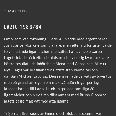
PUBLICERAT
3 MAJ 2019
LAZIO 1983/84
Lazio, som var nykomling i Serie A, inledde med argentinaren
Juan Carlos Morrone som tränare, men efter sju förluster på de
tolv inledande ligamatcherna ersattes han av Paolo Carosi.
Laget slutade på trettonde plats och klarade sig kvar tack vare
bättre resultat i de inbördes mötena med Genoa som åkte ur.
Nya i laget var brasilianaren Batista från Palmeiras och
dansken Michael Laudrup. Den senare hade värvats av Juventus
men på grund av regeln om max två utlänningar per lag
lånades han ut till Lazio. Laudrup spelade samtliga 30
ligamatcher och blev även tillsammans med Bruno Giordano
lagets bäste målskytt med åtta ligamål.
Tröjorna tillverkades av Ennerre och klubbens sponsor var