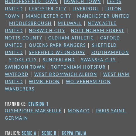
HUDDERSFIELD TOWN
|
IPSWICH TOWN
|
LEEDS
UNITED
|
LEICESTER CITY
|
LIVERPOOL
|
LUTON
TOWN
|
MANCHESTER CITY
|
MANCHESTER UNITED
|
MIDDLESBROUGH
|
MILLWALL
|
NEWCASTLE
UNITED
|
NORWICH CITY
|
NOTTINGHAM FOREST
|
NOTTS COUNTY
|
OLDHAM ATHLETIC
|
OXFORD
UNITED
|
QUEENS PARK RANGERS
|
SHEFFIELD
UNITED
|
SHEFFIELD WEDNESDAY
|
SOUTHAMPTON
|
STOKE CITY
|
SUNDERLAND
|
SWANSEA CITY
|
SWINDON TOWN
|
TOTTENHAM HOTSPUR
|
WATFORD
|
WEST BROMWICH ALBION
|
WEST HAM
UNITED
|
WIMBLEDON
|
WOLVERHAMPTON
WANDERERS
FRANKRIKE:
DIVISION 1
OLYMPIQUE MARSEILLE
|
MONACO
|
PARIS SAINT-
GERMAIN
ITALIEN:
SERIE A
|
SERIE B
|
COPPA ITALIA