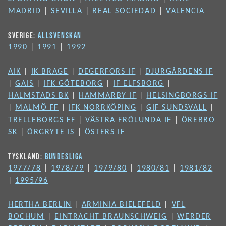
MADRID
|
SEVILLA
|
REAL SOCIEDAD
|
VALENCIA
SVERIGE:
ALLSVENSKAN
1990
|
1991
|
1992
AIK
|
IK BRAGE
|
DEGERFORS IF
|
DJURGÅRDENS IF
|
GAIS
|
IFK GÖTEBORG
|
IF ELFSBORG
|
HALMSTADS BK
|
HAMMARBY IF
|
HELSINGBORGS IF
|
MALMÖ FF
|
IFK NORRKÖPING
|
GIF SUNDSVALL
|
TRELLEBORGS FF
|
VÄSTRA FRÖLUNDA IF
|
ÖREBRO
SK
|
ÖRGRYTE IS
|
ÖSTERS IF
TYSKLAND:
BUNDESLIGA
1977/78
|
1978/79
|
1979/80
|
1980/81
|
1981/82
|
1995/96
HERTHA BERLIN
|
ARMINIA BIELEFELD
|
VFL
BOCHUM
|
EINTRACHT BRAUNSCHWEIG
|
WERDER