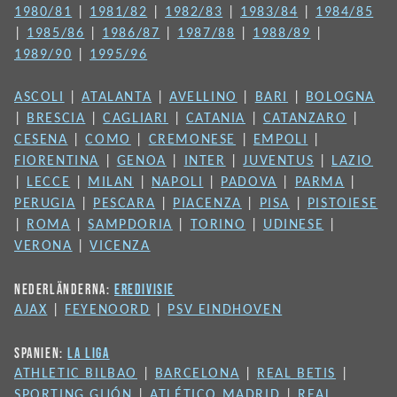
1980/81
|
1981/82
|
1982/83
|
1983/84
|
1984/85
|
1985/86
|
1986/87
|
1987/88
|
1988/89
|
1989/90
|
1995/96
ASCOLI
|
ATALANTA
|
AVELLINO
|
BARI
|
BOLOGNA
|
BRESCIA
|
CAGLIARI
|
CATANIA
|
CATANZARO
|
CESENA
|
COMO
|
CREMONESE
|
EMPOLI
|
FIORENTINA
|
GENOA
|
INTER
|
JUVENTUS
|
LAZIO
|
LECCE
|
MILAN
|
NAPOLI
|
PADOVA
|
PARMA
|
PERUGIA
|
PESCARA
|
PIACENZA
|
PISA
|
PISTOIESE
|
ROMA
|
SAMPDORIA
|
TORINO
|
UDINESE
|
VERONA
|
VICENZA
NEDERLÄNDERNA:
EREDIVISIE
AJAX
|
FEYENOORD
|
PSV EINDHOVEN
SPANIEN:
LA LIGA
ATHLETIC BILBAO
|
BARCELONA
|
REAL BETIS
|
SPORTING GIJÓN
|
ATLÉTICO MADRID
|
REAL