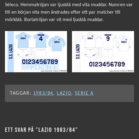
Sèleco. Hemmatröjan var ljusblå med vita muddar. Numren var
till en början vita men ändrades efter ett par matcher till
mörkblå. Bortatröjan var vit med ljusblå muddar.
TAGGAR:
1983/84
,
LAZIO
,
SERIE A
ETT SVAR PÅ ”LAZIO 1983/84”