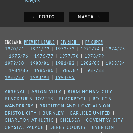
inlägg:
inlägg:
← FÖREG
NÄSTA →
ENGLAND:
PREMIER LEAGUE
|
DIVISION 1
|
FA-CUPEN
1970/71
|
1971/72
|
1972/73
|
1973/74
|
1974/75
|
1975/76
|
1976/77
|
1977/78
|
1978/79
|
1979/80
|
1980/81
|
1981/82
|
1982/83
|
1983/84
|
1984/85
|
1985/86
|
1986/87
|
1987/88
|
1988/89
|
1993/94
|
1994/95
ARSENAL
|
ASTON VILLA
|
BIRMINGHAM CITY
|
BLACKBURN ROVERS
|
BLACKPOOL
|
BOLTON
WANDERERS
|
BRIGHTON AND HOVE ALBION
|
BRISTOL CITY
|
BURNLEY
|
CARLISLE UNITED
|
CHARLTON ATHLETIC
|
CHELSEA
|
COVENTRY CITY
|
CRYSTAL PALACE
|
DERBY COUNTY
|
EVERTON
|