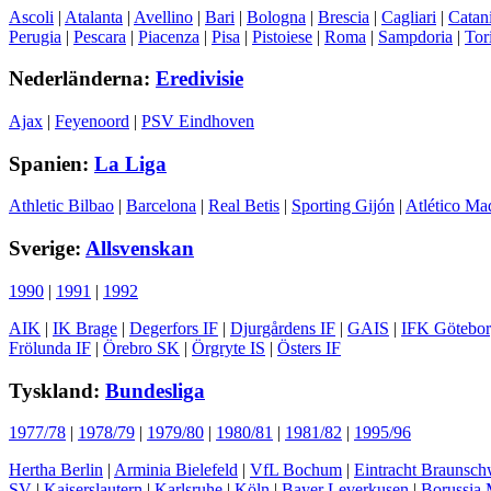
Ascoli
|
Atalanta
|
Avellino
|
Bari
|
Bologna
|
Brescia
|
Cagliari
|
Catan
Perugia
|
Pescara
|
Piacenza
|
Pisa
|
Pistoiese
|
Roma
|
Sampdoria
|
Tor
Nederländerna:
Eredivisie
Ajax
|
Feyenoord
|
PSV Eindhoven
Spanien:
La Liga
Athletic Bilbao
|
Barcelona
|
Real Betis
|
Sporting Gijón
|
Atlético Ma
Sverige:
Allsvenskan
1990
|
1991
|
1992
AIK
|
IK Brage
|
Degerfors IF
|
Djurgårdens IF
|
GAIS
|
IFK Götebo
Frölunda IF
|
Örebro SK
|
Örgryte IS
|
Östers IF
Tyskland:
Bundesliga
1977/78
|
1978/79
|
1979/80
|
1980/81
|
1981/82
|
1995/96
Hertha Berlin
|
Arminia Bielefeld
|
VfL Bochum
|
Eintracht Braunsch
SV
|
Kaiserslautern
|
Karlsruhe
|
Köln
|
Bayer Leverkusen
|
Borussia