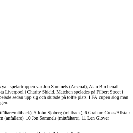
. Nya i spelartruppen var Jon Sammels (Arsenal), Alan Birchenall
ta Liverpool i Charity Shield. Matchen spelades på Filbert Street i
pelade sedan upp sig och slutade på tolfte plats. I FA-cupen slog man
ngen.
fältare/mittback), 5 John Sjoberg (mittback), 6 Graham Cross/Alistair
rn (anfallare), 10 Jon Sammels (mittfältare), 11 Len Glover