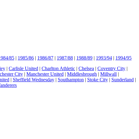
1984/85
|
1985/86
|
1986/87
|
1987/88
|
1988/89
|
1993/94
|
1994/95
ley
|
Carlisle United
|
Charlton Athletic
|
Chelsea
|
Coventry City
|
hester City
|
Manchester United
|
Middlesbrough
|
Millwall
|
nited
|
Sheffield Wednesday
|
Southampton
|
Stoke City
|
Sunderland
|
anderers