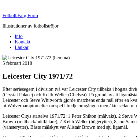
Fotboll.Färg.Form
Illustrationer av fotbollströjor
Info
Kontakt
Länkar
Publicerat
5 februari 2018
Leicester City 1971/72
Efter seriesegern i division två var Leicester City tillbaka i högsta 
(Crystal Palace) och Keith Weller (Chelsea). På grund av att ligamästa
Leicester och Steve Whitworth gjorde matchens enda mål efter en kvarts
ut Wolverhampton efter omspel i tredje omgången men åkte sedan ut m
Leicester Citys startelva 1971/72: 1 Peter Shilton (målvakt), 2 Steve
Brown (mittback/mittfältare), 7 Keith Weller (högerytter), 8 Jon Samm
(vänsterytter). Bäste målskytt var Alistair Brown med sju ligamål.