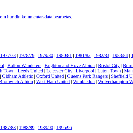
 om hur din kommentarsdata bearbetas
.
|
1977/78
|
1978/79
|
1979/80
|
1980/81
|
1981/82
|
1982/83
|
1983/84
|
ol
|
Bolton Wanderers
|
Brighton and Hove Albion
|
Bristol City
|
Burn
ch Town
|
Leeds United
|
Leicester City
|
Liverpool
|
Luton Town
|
Manc
|
Oldham Athletic
|
Oxford United
|
Queens Park Rangers
|
Sheffield U
Bromwich Albion
|
West Ham United
|
Wimbledon
|
Wolverhampton W
|
1987/88
|
1988/89
|
1989/90
|
1995/96