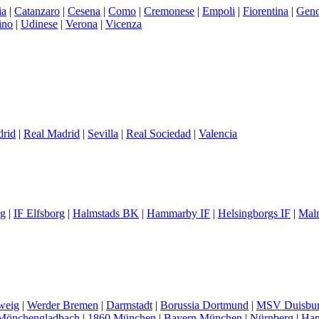
ia
|
Catanzaro
|
Cesena
|
Como
|
Cremonese
|
Empoli
|
Fiorentina
|
Gen
ino
|
Udinese
|
Verona
|
Vicenza
drid
|
Real Madrid
|
Sevilla
|
Real Sociedad
|
Valencia
rg
|
IF Elfsborg
|
Halmstads BK
|
Hammarby IF
|
Helsingborgs IF
|
Mal
weig
|
Werder Bremen
|
Darmstadt
|
Borussia Dortmund
|
MSV Duisbu
 Mönchengladbach
|
1860 München
|
Bayern München
|
Nürnberg
|
Han