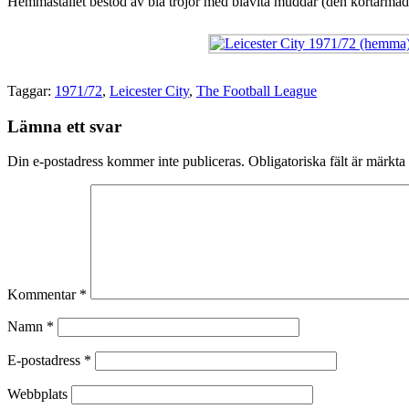
Hemmastället bestod av blå tröjor med blåvita muddar (den kortärmade t
Taggar:
1971/72
,
Leicester City
,
The Football League
Lämna ett svar
Din e-postadress kommer inte publiceras.
Obligatoriska fält är märkta
Kommentar
*
Namn
*
E-postadress
*
Webbplats