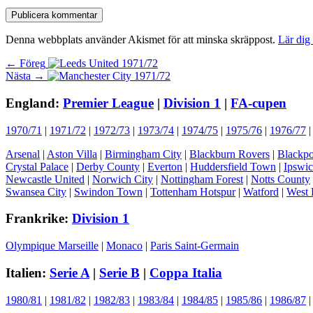
Denna webbplats använder Akismet för att minska skräppost.
Lär dig
Inläggsnavigering
Föregående
← Föreg
Nästa
inlägg:
Nästa →
inlägg:
England:
Premier League
|
Division 1
|
FA-cupen
1970/71
|
1971/72
|
1972/73
|
1973/74
|
1974/75
|
1975/76
|
1976/77
Arsenal
|
Aston Villa
|
Birmingham City
|
Blackburn Rovers
|
Blackpo
Crystal Palace
|
Derby County
|
Everton
|
Huddersfield Town
|
Ipswi
Newcastle United
|
Norwich City
|
Nottingham Forest
|
Notts County
Swansea City
|
Swindon Town
|
Tottenham Hotspur
|
Watford
|
West 
Frankrike:
Division 1
Olympique Marseille
|
Monaco
|
Paris Saint-Germain
Italien:
Serie A
|
Serie B
|
Coppa Italia
1980/81
|
1981/82
|
1982/83
|
1983/84
|
1984/85
|
1985/86
|
1986/87