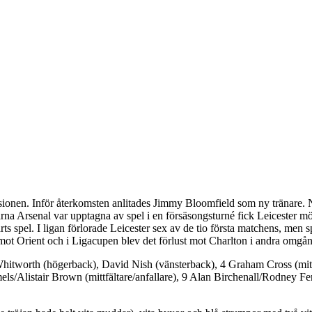
divisionen. Inför återkomsten anlitades Jimmy Bloomfield som ny tränare
rna Arsenal var upptagna av spel i en försäsongsturné fick Leicester mö
 spel. I ligan förlorade Leicester sex av de tio första matchens, men s
ot Orient och i Ligacupen blev det förlust mot Charlton i andra omgå
 Whitworth (högerback), David Nish (vänsterback), 4 Graham Cross (mitt
els/Alistair Brown (mittfältare/anfallare), 9 Alan Birchenall/Rodney Fe