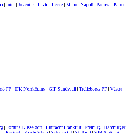
oa
|
Inter
|
Juventus
|
Lazio
|
Lecce
|
Milan
|
Napoli
|
Padova
|
Parma
|
mö FF
|
IFK Norrköping
|
GIF Sundsvall
|
Trelleborgs FF
|
Västra
rg
|
Fortuna Düsseldorf
|
Eintracht Frankfurt
|
Freiburg
|
Hamburger
sa Rostock
|
Saarbrücken
|
Schalke 04
|
St. Pauli
|
VfB Stuttgart
|