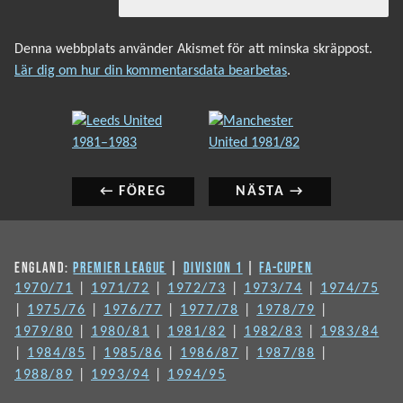
Denna webbplats använder Akismet för att minska skräppost.
Lär dig om hur din kommentarsdata bearbetas
.
INLÄGGSNAVIGERING
Föregående
Nästa
inlägg:
inlägg:
← FÖREG
NÄSTA →
ENGLAND:
PREMIER LEAGUE
|
DIVISION 1
|
FA-CUPEN
1970/71
|
1971/72
|
1972/73
|
1973/74
|
1974/75
|
1975/76
|
1976/77
|
1977/78
|
1978/79
|
1979/80
|
1980/81
|
1981/82
|
1982/83
|
1983/84
|
1984/85
|
1985/86
|
1986/87
|
1987/88
|
1988/89
|
1993/94
|
1994/95