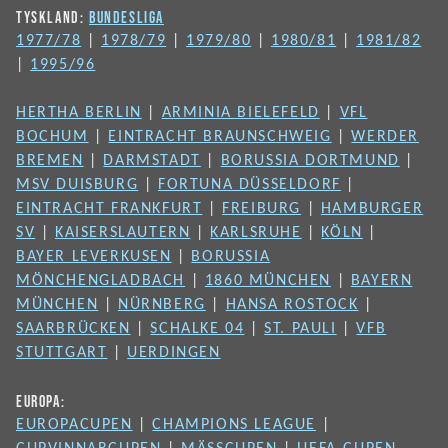
TYSKLAND:
BUNDESLIGA
1977/78
|
1978/79
|
1979/80
|
1980/81
|
1981/82
|
1995/96
HERTHA BERLIN
|
ARMINIA BIELEFELD
|
VFL
BOCHUM
|
EINTRACHT BRAUNSCHWEIG
|
WERDER
BREMEN
|
DARMSTADT
|
BORUSSIA DORTMUND
|
MSV DUISBURG
|
FORTUNA DÜSSELDORF
|
EINTRACHT FRANKFURT
|
FREIBURG
|
HAMBURGER
SV
|
KAISERSLAUTERN
|
KARLSRUHE
|
KÖLN
|
BAYER LEVERKUSEN
|
BORUSSIA
MÖNCHENGLADBACH
|
1860 MÜNCHEN
|
BAYERN
MÜNCHEN
|
NÜRNBERG
|
HANSA ROSTOCK
|
SAARBRÜCKEN
|
SCHALKE 04
|
ST. PAULI
|
VFB
STUTTGART
|
UERDINGEN
EUROPA:
EUROPACUPEN
|
CHAMPIONS LEAGUE
|