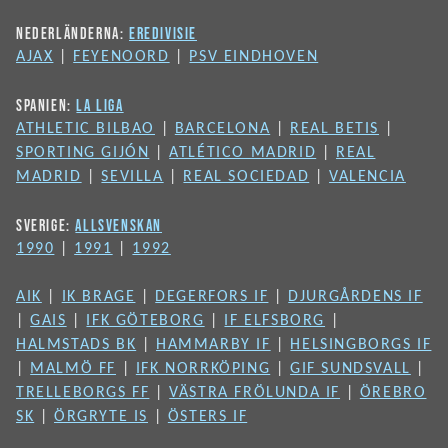
NEDERLÄNDERNA:
EREDIVISIE
AJAX
|
FEYENOORD
|
PSV EINDHOVEN
SPANIEN:
LA LIGA
ATHLETIC BILBAO
|
BARCELONA
|
REAL BETIS
|
SPORTING GIJÓN
|
ATLÉTICO MADRID
|
REAL
MADRID
|
SEVILLA
|
REAL SOCIEDAD
|
VALENCIA
SVERIGE:
ALLSVENSKAN
1990
|
1991
|
1992
AIK
|
IK BRAGE
|
DEGERFORS IF
|
DJURGÅRDENS IF
|
GAIS
|
IFK GÖTEBORG
|
IF ELFSBORG
|
HALMSTADS BK
|
HAMMARBY IF
|
HELSINGBORGS IF
|
MALMÖ FF
|
IFK NORRKÖPING
|
GIF SUNDSVALL
|
TRELLEBORGS FF
|
VÄSTRA FRÖLUNDA IF
|
ÖREBRO
SK
|
ÖRGRYTE IS
|
ÖSTERS IF