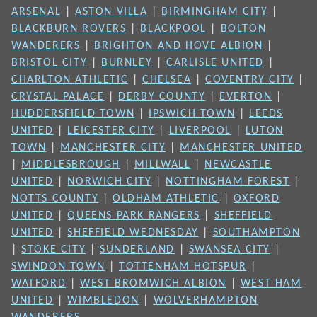
ARSENAL
|
ASTON VILLA
|
BIRMINGHAM CITY
|
BLACKBURN ROVERS
|
BLACKPOOL
|
BOLTON
WANDERERS
|
BRIGHTON AND HOVE ALBION
|
BRISTOL CITY
|
BURNLEY
|
CARLISLE UNITED
|
CHARLTON ATHLETIC
|
CHELSEA
|
COVENTRY CITY
|
CRYSTAL PALACE
|
DERBY COUNTY
|
EVERTON
|
HUDDERSFIELD TOWN
|
IPSWICH TOWN
|
LEEDS
UNITED
|
LEICESTER CITY
|
LIVERPOOL
|
LUTON
TOWN
|
MANCHESTER CITY
|
MANCHESTER UNITED
|
MIDDLESBROUGH
|
MILLWALL
|
NEWCASTLE
UNITED
|
NORWICH CITY
|
NOTTINGHAM FOREST
|
NOTTS COUNTY
|
OLDHAM ATHLETIC
|
OXFORD
UNITED
|
QUEENS PARK RANGERS
|
SHEFFIELD
UNITED
|
SHEFFIELD WEDNESDAY
|
SOUTHAMPTON
|
STOKE CITY
|
SUNDERLAND
|
SWANSEA CITY
|
SWINDON TOWN
|
TOTTENHAM HOTSPUR
|
WATFORD
|
WEST BROMWICH ALBION
|
WEST HAM
UNITED
|
WIMBLEDON
|
WOLVERHAMPTON