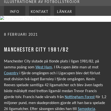
ILLUSTRATIONER AV FOTBOLLSTRÖJOR
INFO
KONTAKT
LÄNKAR
PUBLICERAT
8 FEBRUARI 2021
MANCHESTER CITY 1981/82
Manchester City slutade på tionde plats i ligan 1981/82, på
samma poäng som
West Ham
. I FA-cupen åkte man ut mot
Coventry
i fjärde omgången och i Ligacupen blev det förlust
mot division två-laget Barnsley i fjärde omgången. Kevin
Reeves spelade samtliga 42 ligamatcher och blev även lagets
bäste målskytt med tretton ligamål medan Trevor Francis
gjorde tolv. Francis hade värvats från
Nottingham Forest
för 1,2
miljoner pund, men skadeproblem gjorde att han bara spelade
26 ligamatcher. Efter säsongen såldes han till
Sampdoria
.