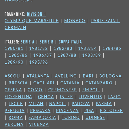
WANDERERS
FRANKRIKE:
DIVISION 1
OLYMPIQUE MARSEILLE
|
MONACO
|
PARIS SAINT-
GERMAIN
ITALIEN:
SERIE A
|
SERIE B
|
COPPA ITALIA
1980/81
|
1981/82
|
1982/83
|
1983/84
|
1984/85
|
1985/86
|
1986/87
|
1987/88
|
1988/89
|
1989/90
|
1995/96
ASCOLI
|
ATALANTA
|
AVELLINO
|
BARI
|
BOLOGNA
|
BRESCIA
|
CAGLIARI
|
CATANIA
|
CATANZARO
|
CESENA
|
COMO
|
CREMONESE
|
EMPOLI
|
FIORENTINA
|
GENOA
|
INTER
|
JUVENTUS
|
LAZIO
|
LECCE
|
MILAN
|
NAPOLI
|
PADOVA
|
PARMA
|
PERUGIA
|
PESCARA
|
PIACENZA
|
PISA
|
PISTOIESE
|
ROMA
|
SAMPDORIA
|
TORINO
|
UDINESE
|
VERONA
|
VICENZA