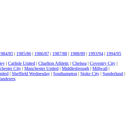
1984/85
|
1985/86
|
1986/87
|
1987/88
|
1988/89
|
1993/94
|
1994/95
ley
|
Carlisle United
|
Charlton Athletic
|
Chelsea
|
Coventry City
|
hester City
|
Manchester United
|
Middlesbrough
|
Millwall
|
nited
|
Sheffield Wednesday
|
Southampton
|
Stoke City
|
Sunderland
|
anderers