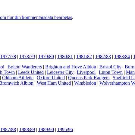
 om hur din kommentarsdata bearbetas
.
|
1977/78
|
1978/79
|
1979/80
|
1980/81
|
1981/82
|
1982/83
|
1983/84
|
ol
|
Bolton Wanderers
|
Brighton and Hove Albion
|
Bristol City
|
Burn
ch Town
|
Leeds United
|
Leicester City
|
Liverpool
|
Luton Town
|
Manc
|
Oldham Athletic
|
Oxford United
|
Queens Park Rangers
|
Sheffield U
Bromwich Albion
|
West Ham United
|
Wimbledon
|
Wolverhampton W
|
1987/88
|
1988/89
|
1989/90
|
1995/96