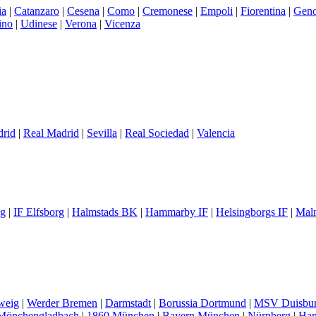
ia
|
Catanzaro
|
Cesena
|
Como
|
Cremonese
|
Empoli
|
Fiorentina
|
Gen
ino
|
Udinese
|
Verona
|
Vicenza
drid
|
Real Madrid
|
Sevilla
|
Real Sociedad
|
Valencia
rg
|
IF Elfsborg
|
Halmstads BK
|
Hammarby IF
|
Helsingborgs IF
|
Mal
weig
|
Werder Bremen
|
Darmstadt
|
Borussia Dortmund
|
MSV Duisbu
 Mönchengladbach
|
1860 München
|
Bayern München
|
Nürnberg
|
Han