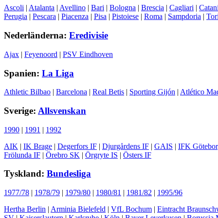
Ascoli
|
Atalanta
|
Avellino
|
Bari
|
Bologna
|
Brescia
|
Cagliari
|
Catan
Perugia
|
Pescara
|
Piacenza
|
Pisa
|
Pistoiese
|
Roma
|
Sampdoria
|
Tor
Nederländerna:
Eredivisie
Ajax
|
Feyenoord
|
PSV Eindhoven
Spanien:
La Liga
Athletic Bilbao
|
Barcelona
|
Real Betis
|
Sporting Gijón
|
Atlético Ma
Sverige:
Allsvenskan
1990
|
1991
|
1992
AIK
|
IK Brage
|
Degerfors IF
|
Djurgårdens IF
|
GAIS
|
IFK Götebo
Frölunda IF
|
Örebro SK
|
Örgryte IS
|
Östers IF
Tyskland:
Bundesliga
1977/78
|
1978/79
|
1979/80
|
1980/81
|
1981/82
|
1995/96
Hertha Berlin
|
Arminia Bielefeld
|
VfL Bochum
|
Eintracht Braunsch
SV
|
Kaiserslautern
|
Karlsruhe
|
Köln
|
Bayer Leverkusen
|
Borussia