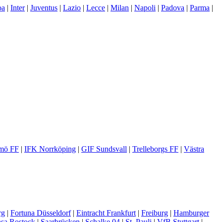
oa
|
Inter
|
Juventus
|
Lazio
|
Lecce
|
Milan
|
Napoli
|
Padova
|
Parma
|
mö FF
|
IFK Norrköping
|
GIF Sundsvall
|
Trelleborgs FF
|
Västra
rg
|
Fortuna Düsseldorf
|
Eintracht Frankfurt
|
Freiburg
|
Hamburger
sa Rostock
|
Saarbrücken
|
Schalke 04
|
St. Pauli
|
VfB Stuttgart
|