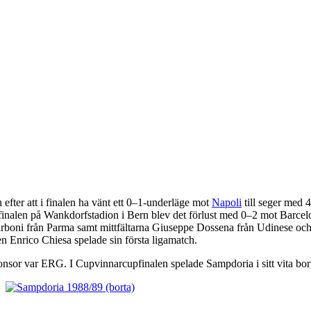
 efter att i finalen ha vänt ett 0–1-underläge mot
Napoli
till seger med 
alen på Wankdorfstadion i Bern blev det förlust med 0–2 mot Barcelona.
rboni från Parma samt mittfältarna Giuseppe Dossena från Udinese oc
en Enrico Chiesa spelade sin första ligamatch.
sor var ERG. I Cupvinnarcupfinalen spelade Sampdoria i sitt vita bort