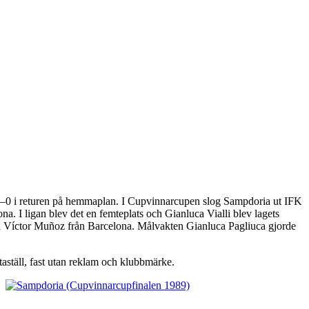
4–0 i returen på hemmaplan. I Cupvinnarcupen slog Sampdoria ut IFK
 I ligan blev det en femteplats och Gianluca Vialli blev lagets
h Víctor Muñoz från Barcelona. Målvakten Gianluca Pagliuca gjorde
aställ, fast utan reklam och klubbmärke.