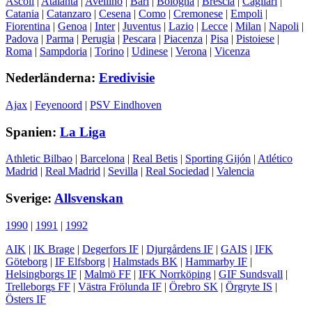
Ascoli
|
Atalanta
|
Avellino
|
Bari
|
Bologna
|
Brescia
|
Cagliari
|
Catania
|
Catanzaro
|
Cesena
|
Como
|
Cremonese
|
Empoli
|
Fiorentina
|
Genoa
|
Inter
|
Juventus
|
Lazio
|
Lecce
|
Milan
|
Napoli
|
Padova
|
Parma
|
Perugia
|
Pescara
|
Piacenza
|
Pisa
|
Pistoiese
|
Roma
|
Sampdoria
|
Torino
|
Udinese
|
Verona
|
Vicenza
Nederländerna:
Eredivisie
Ajax
|
Feyenoord
|
PSV Eindhoven
Spanien:
La Liga
Athletic Bilbao
|
Barcelona
|
Real Betis
|
Sporting Gijón
|
Atlético
Madrid
|
Real Madrid
|
Sevilla
|
Real Sociedad
|
Valencia
Sverige:
Allsvenskan
1990
|
1991
|
1992
AIK
|
IK Brage
|
Degerfors IF
|
Djurgårdens IF
|
GAIS
|
IFK
Göteborg
|
IF Elfsborg
|
Halmstads BK
|
Hammarby IF
|
Helsingborgs IF
|
Malmö FF
|
IFK Norrköping
|
GIF Sundsvall
|
Trelleborgs FF
|
Västra Frölunda IF
|
Örebro SK
|
Örgryte IS
|
Östers IF