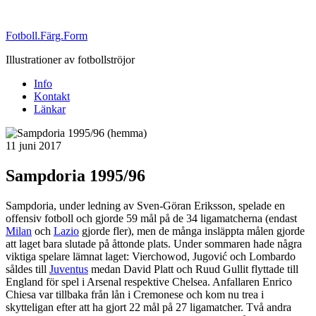
Fotboll.Färg.Form
Illustrationer av fotbollströjor
Info
Kontakt
Länkar
Publicerat
11 juni 2017
Sampdoria 1995/96
Sampdoria, under ledning av Sven-Göran Eriksson, spelade en
offensiv fotboll och gjorde 59 mål på de 34 ligamatcherna (endast
Milan
och
Lazio
gjorde fler), men de många insläppta målen gjorde
att laget bara slutade på åttonde plats. Under sommaren hade några
viktiga spelare lämnat laget: Vierchowod, Jugović och Lombardo
såldes till
Juventus
medan David Platt och Ruud Gullit flyttade till
England för spel i Arsenal respektive Chelsea. Anfallaren Enrico
Chiesa var tillbaka från lån i Cremonese och kom nu trea i
skytteligan efter att ha gjort 22 mål på 27 ligamatcher. Två andra