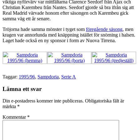
viktiga nyförvärv var mittfältarna Clarence Seedorf från Ajax och
Christian Karembeu från Nantes. Seedorf gjorde så bra ifrån sig att
Real Madrid värvade honom efter säsongen och Karembeu gick
samma väg ett år senare.
Tröjorna hade samma mönster i tyget som
föregående säsong
, men
kragen var annorlunda med knäppning istället för snörning i halsen.
Laget hade också en ny sponsor i form av Nuova Tirrena.
Taggar:
1995/96
,
Sampdoria
,
Serie A
Lämna ett svar
Din e-postadress kommer inte publiceras.
Obligatoriska fält är
märkta
*
Kommentar
*