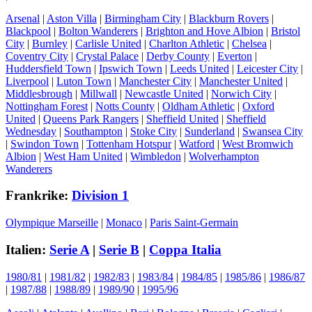
Arsenal
|
Aston Villa
|
Birmingham City
|
Blackburn Rovers
|
Blackpool
|
Bolton Wanderers
|
Brighton and Hove Albion
|
Bristol
City
|
Burnley
|
Carlisle United
|
Charlton Athletic
|
Chelsea
|
Coventry City
|
Crystal Palace
|
Derby County
|
Everton
|
Huddersfield Town
|
Ipswich Town
|
Leeds United
|
Leicester City
|
Liverpool
|
Luton Town
|
Manchester City
|
Manchester United
|
Middlesbrough
|
Millwall
|
Newcastle United
|
Norwich City
|
Nottingham Forest
|
Notts County
|
Oldham Athletic
|
Oxford
United
|
Queens Park Rangers
|
Sheffield United
|
Sheffield
Wednesday
|
Southampton
|
Stoke City
|
Sunderland
|
Swansea City
|
Swindon Town
|
Tottenham Hotspur
|
Watford
|
West Bromwich
Albion
|
West Ham United
|
Wimbledon
|
Wolverhampton
Wanderers
Frankrike:
Division 1
Olympique Marseille
|
Monaco
|
Paris Saint-Germain
Italien:
Serie A
|
Serie B
|
Coppa Italia
1980/81
|
1981/82
|
1982/83
|
1983/84
|
1984/85
|
1985/86
|
1986/87
|
1987/88
|
1988/89
|
1989/90
|
1995/96