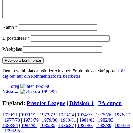
Namn
*
E-postadress
*
Webbplats
Denna webbplats använder Akismet för att minska skräppost.
Lär
dig om hur din kommentarsdata bearbetas
.
Inläggsnavigering
Föregående
← Föreg
Nästa
inlägg:
Nästa →
inlägg:
England:
Premier League
|
Division 1
|
FA-cupen
1970/71
|
1971/72
|
1972/73
|
1973/74
|
1974/75
|
1975/76
|
1976/77
|
1977/78
|
1978/79
|
1979/80
|
1980/81
|
1981/82
|
1982/83
|
1983/84
|
1984/85
|
1985/86
|
1986/87
|
1987/88
|
1988/89
|
1993/94
|
1994/95