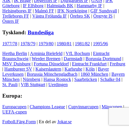
AIK
|
IK Brage
|
Degerfors IF
|
Djurgårdens IF
|
GAIS
|
IFK
Göteborg
|
IF Elfsborg
|
Halmstads BK
|
Hammarby IF
|
Helsingborgs IF
|
Malmö FF
|
IFK Norrköping
|
GIF Sundsvall
|
Trelleborgs FF
|
Västra Frölunda IF
|
Örebro SK
|
Örgryte IS
|
Östers IF
Tyskland:
Bundesliga
1977/78
|
1978/79
|
1979/80
|
1980/81
|
1981/82
|
1995/96
Hertha Berlin
|
Arminia Bielefeld
|
VfL Bochum
|
Eintracht
Braunschweig
|
Werder Bremen
|
Darmstadt
|
Borussia Dortmund
|
MSV Duisburg
|
Fortuna Düsseldorf
|
Eintracht Frankfurt
|
Freiburg
|
Hamburger SV
|
Kaiserslautern
|
Karlsruhe
|
Köln
|
Bayer
Leverkusen
|
Borussia Mönchengladbach
|
1860 München
|
Bayern
München
|
Nürnberg
|
Hansa Rostock
|
Saarbrücken
|
Schalke 04
|
St. Pauli
|
VfB Stuttgart
|
Uerdingen
Europa:
Europacupen
|
Champions League
|
Cupvinnarcupen
|
Mässcupen
|
UEFA-cupen
Fotboll.Färg.Form
| En del av
Jokar.se