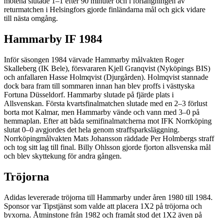
mötena slutade 1–1 efter 90 minuter och i förlängningen av
returmatchen i Helsingfors gjorde finländarna mål och gick vidare
till nästa omgång.
Hammarby IF 1984
Inför säsongen 1984 värvade Hammarby målvakten Roger
Skalleberg (IK Bele), försvararen Kjell Granqvist (Nyköpings BIS)
och anfallaren Hasse Holmqvist (Djurgården). Holmqvist stannade
dock bara fram till sommaren innan han blev proffs i västtyska
Fortuna Düsseldorf. Hammarby slutade på fjärde plats i
Allsvenskan. Första kvartsfinalmatchen slutade med en 2–3 förlust
borta mot Kalmar, men Hammarby vände och vann med 3–0 på
hemmaplan. Efter att båda semifinalmatcherna mot IFK Norrköping
slutat 0–0 avgjordes det hela genom straffsparksläggning.
Norrköpingmålvakten Mats Johansson räddade Per Holmbergs straff
och tog sitt lag till final. Billy Ohlsson gjorde fjorton allsvenska mål
och blev skyttekung för andra gången.
Tröjorna
Adidas levererade tröjorna till Hammarby under åren 1980 till 1984.
Sponsor var Tipstjänst som valde att placera 1X2 på tröjorna och
byxorna. Åtminstone från 1982 och framåt stod det 1X2 även på