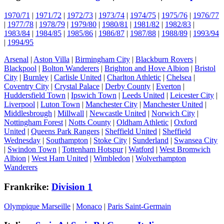
1970/71
|
1971/72
|
1972/73
|
1973/74
|
1974/75
|
1975/76
|
1976/77
|
1977/78
|
1978/79
|
1979/80
|
1980/81
|
1981/82
|
1982/83
|
1983/84
|
1984/85
|
1985/86
|
1986/87
|
1987/88
|
1988/89
|
1993/94
|
1994/95
Arsenal
|
Aston Villa
|
Birmingham City
|
Blackburn Rovers
|
Blackpool
|
Bolton Wanderers
|
Brighton and Hove Albion
|
Bristol
City
|
Burnley
|
Carlisle United
|
Charlton Athletic
|
Chelsea
|
Coventry City
|
Crystal Palace
|
Derby County
|
Everton
|
Huddersfield Town
|
Ipswich Town
|
Leeds United
|
Leicester City
|
Liverpool
|
Luton Town
|
Manchester City
|
Manchester United
|
Middlesbrough
|
Millwall
|
Newcastle United
|
Norwich City
|
Nottingham Forest
|
Notts County
|
Oldham Athletic
|
Oxford
United
|
Queens Park Rangers
|
Sheffield United
|
Sheffield
Wednesday
|
Southampton
|
Stoke City
|
Sunderland
|
Swansea City
|
Swindon Town
|
Tottenham Hotspur
|
Watford
|
West Bromwich
Albion
|
West Ham United
|
Wimbledon
|
Wolverhampton
Wanderers
Frankrike:
Division 1
Olympique Marseille
|
Monaco
|
Paris Saint-Germain