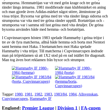
strumporna. Hemmatröjan var vit med grön krage och tre gröna
ränder längs ärmarna. 1981 modifierade man klubbmärket en aning
och man gjorde även Adidas-märket något större, åtminstone på
vissa tröjor. Byxorna var gröna med tre vita ränder längs sidorna och
strumporna var vita med tre gröna ränder upptill. Bortatröjan och -
strumporna var i samma stil fast gröna med vita detaljer. De gröna
byxorna användes både med hemma- och bortatröjan.
I Cupvinnarcupen hösten 1983 spelade Hammarby i gröna tröjor i
tre av de fyra matcherna, alltså både hemma och borta mot Nentori
samt hemma mot Haka. I bortamatchen mot Haka spelade
Hammarby i vita tröjor. Till matcherna i Cupvinnarcupen ändrade
man på tröjreklamen så att 1X2 stod på en rad istället för diagonalt.
Man tog även bort reklamen från byxor och strumpor.
Taggar:
1980
,
1981
,
1982
,
1983
,
1983/84
,
1984
,
Allsvenskan
,
Cupvinnarcupen
,
Hammarby IF
England:
Premier League
|
Division 1
|
FA-cupen