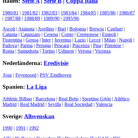
Italien:
Serie A
|
Serie B
|
Coppa Italia
1980/81
|
1981/82
|
1982/83
|
1983/84
|
1984/85
|
1985/86
|
1986/87
|
1987/88
|
1988/89
|
1989/90
|
1995/96
Ascoli
|
Atalanta
|
Avellino
|
Bari
|
Bologna
|
Brescia
|
Cagliari
|
Catania
|
Catanzaro
|
Cesena
|
Como
|
Cremonese
|
Empoli
|
Fiorentina
|
Genoa
|
Inter
|
Juventus
|
Lazio
|
Lecce
|
Milan
|
Napoli
|
Padova
|
Parma
|
Perugia
|
Pescara
|
Piacenza
|
Pisa
|
Pistoiese
|
Roma
|
Sampdoria
|
Torino
|
Udinese
|
Verona
|
Vicenza
Nederländerna:
Eredivisie
Ajax
|
Feyenoord
|
PSV Eindhoven
Spanien:
La Liga
Athletic Bilbao
|
Barcelona
|
Real Betis
|
Sporting Gijón
|
Atlético
Madrid
|
Real Madrid
|
Sevilla
|
Real Sociedad
|
Valencia
Sverige:
Allsvenskan
1990
|
1991
|
1992