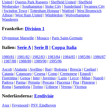
United
|
Queens Park Rangers
|
Sheffield United
|
Sheffield
Wednesday
|
Southampton
|
Stoke City
|
Sunderland
|
Swansea City
|
Swindon Town
|
Tottenham Hotspur
|
Watford
|
West Bromwich
Albion
|
West Ham United
|
Wimbledon
|
Wolverhampton
Wanderers
Frankrike:
Division 1
Olympique Marseille
|
Monaco
|
Paris Saint-Germain
Italien:
Serie A
|
Serie B
|
Coppa Italia
1980/81
|
1981/82
|
1982/83
|
1983/84
|
1984/85
|
1985/86
|
1986/87
|
1987/88
|
1988/89
|
1989/90
|
1995/96
Ascoli
|
Atalanta
|
Avellino
|
Bari
|
Bologna
|
Brescia
|
Cagliari
|
Catania
|
Catanzaro
|
Cesena
|
Como
|
Cremonese
|
Empoli
|
Fiorentina
|
Genoa
|
Inter
|
Juventus
|
Lazio
|
Lecce
|
Milan
|
Napoli
|
Padova
|
Parma
|
Perugia
|
Pescara
|
Piacenza
|
Pisa
|
Pistoiese
|
Roma
|
Sampdoria
|
Torino
|
Udinese
|
Verona
|
Vicenza
Nederländerna:
Eredivisie
Ajax
|
Feyenoord
|
PSV Eindhoven