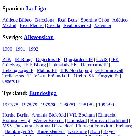
Spanien:
La Liga
Athletic Bilbao
|
Barcelona
|
Real Betis
|
Sporting Gijón
|
Atlético
Madrid
|
Real Madrid
|
Sevilla
|
Real Sociedad
|
Valencia
Sverige:
Allsvenskan
1990
|
1991
|
1992
AIK
|
IK Brage
|
Degerfors IF
|
Djurgårdens IF
|
GAIS
|
IFK
Göteborg
|
IF Elfsborg
|
Halmstads BK
|
Hammarby IF
|
Helsingborgs IF
|
Malmö FF
|
IFK Norrköping
|
GIF Sundsvall
|
Trelleborgs FF
|
Västra Frölunda IF
|
Örebro SK
|
Örgryte IS
|
Östers IF
Tyskland:
Bundesliga
1977/78
|
1978/79
|
1979/80
|
1980/81
|
1981/82
|
1995/96
Hertha Berlin
|
Arminia Bielefeld
|
VfL Bochum
|
Eintracht
Braunschweig
|
Werder Bremen
|
Darmstadt
|
Borussia Dortmund
|
MSV Duisburg
|
Fortuna Düsseldorf
|
Eintracht Frankfurt
|
Freiburg
|
Hamburger SV
|
Kaiserslautern
|
Karlsruhe
|
Köln
|
Bayer