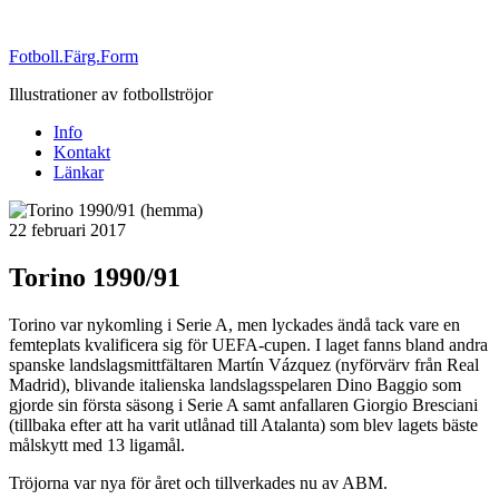
Fotboll.Färg.Form
Illustrationer av fotbollströjor
Info
Kontakt
Länkar
Publicerat
22 februari 2017
Torino 1990/91
Torino var nykomling i Serie A, men lyckades ändå tack vare en
femteplats kvalificera sig för UEFA-cupen. I laget fanns bland andra
spanske landslagsmittfältaren Martín Vázquez (nyförvärv från Real
Madrid), blivande italienska landslagsspelaren Dino Baggio som
gjorde sin första säsong i Serie A samt anfallaren Giorgio Bresciani
(tillbaka efter att ha varit utlånad till Atalanta) som blev lagets bäste
målskytt med 13 ligamål.
Tröjorna var nya för året och tillverkades nu av ABM.