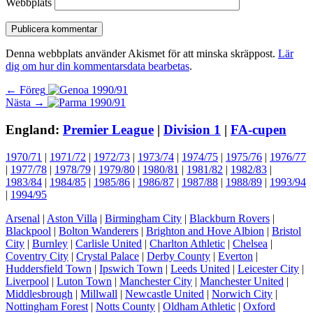
Webbplats
Denna webbplats använder Akismet för att minska skräppost.
Lär
dig om hur din kommentarsdata bearbetas
.
Inläggsnavigering
Föregående
← Föreg
Nästa
inlägg:
Nästa →
inlägg:
England:
Premier League
|
Division 1
|
FA-cupen
1970/71
|
1971/72
|
1972/73
|
1973/74
|
1974/75
|
1975/76
|
1976/77
|
1977/78
|
1978/79
|
1979/80
|
1980/81
|
1981/82
|
1982/83
|
1983/84
|
1984/85
|
1985/86
|
1986/87
|
1987/88
|
1988/89
|
1993/94
|
1994/95
Arsenal
|
Aston Villa
|
Birmingham City
|
Blackburn Rovers
|
Blackpool
|
Bolton Wanderers
|
Brighton and Hove Albion
|
Bristol
City
|
Burnley
|
Carlisle United
|
Charlton Athletic
|
Chelsea
|
Coventry City
|
Crystal Palace
|
Derby County
|
Everton
|
Huddersfield Town
|
Ipswich Town
|
Leeds United
|
Leicester City
|
Liverpool
|
Luton Town
|
Manchester City
|
Manchester United
|
Middlesbrough
|
Millwall
|
Newcastle United
|
Norwich City
|
Nottingham Forest
|
Notts County
|
Oldham Athletic
|
Oxford