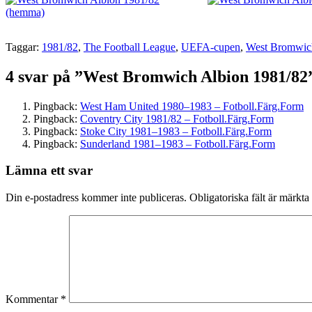
Taggar:
1981/82
,
The Football League
,
UEFA-cupen
,
West Bromwic
4 svar på ”West Bromwich Albion 1981/82
Pingback:
West Ham United 1980–1983 – Fotboll.Färg.Form
Pingback:
Coventry City 1981/82 – Fotboll.Färg.Form
Pingback:
Stoke City 1981–1983 – Fotboll.Färg.Form
Pingback:
Sunderland 1981–1983 – Fotboll.Färg.Form
Lämna ett svar
Din e-postadress kommer inte publiceras.
Obligatoriska fält är märkta
Kommentar
*