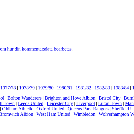
 om hur din kommentarsdata bearbetas
.
|
1977/78
|
1978/79
|
1979/80
|
1980/81
|
1981/82
|
1982/83
|
1983/84
|
ol
|
Bolton Wanderers
|
Brighton and Hove Albion
|
Bristol City
|
Burn
ch Town
|
Leeds United
|
Leicester City
|
Liverpool
|
Luton Town
|
Manc
|
Oldham Athletic
|
Oxford United
|
Queens Park Rangers
|
Sheffield U
Bromwich Albion
|
West Ham United
|
Wimbledon
|
Wolverhampton W