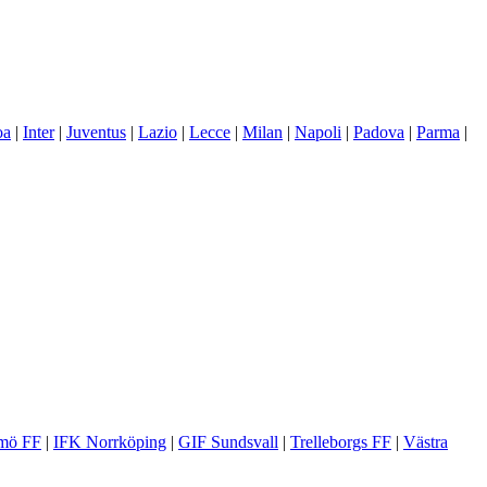
oa
|
Inter
|
Juventus
|
Lazio
|
Lecce
|
Milan
|
Napoli
|
Padova
|
Parma
|
mö FF
|
IFK Norrköping
|
GIF Sundsvall
|
Trelleborgs FF
|
Västra