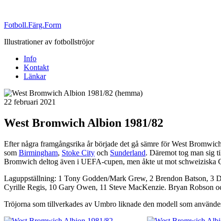
Fotboll.Färg.Form
Illustrationer av fotbollströjor
Info
Kontakt
Länkar
Publicerat
22 februari 2021
West Bromwich Albion 1981/82
Efter några framgångsrika år började det gå sämre för West Bromwich 
som
Birmingham
,
Stoke City
och
Sunderland
. Däremot tog man sig t
Bromwich deltog även i UEFA-cupen, men åkte ut mot schweiziska Gra
Laguppställning: 1 Tony Godden/Mark Grew, 2 Brendon Batson, 3 De
Cyrille Regis, 10 Gary Owen, 11 Steve MacKenzie. Bryan Robson och
Tröjorna som tillverkades av Umbro liknade den modell som använd