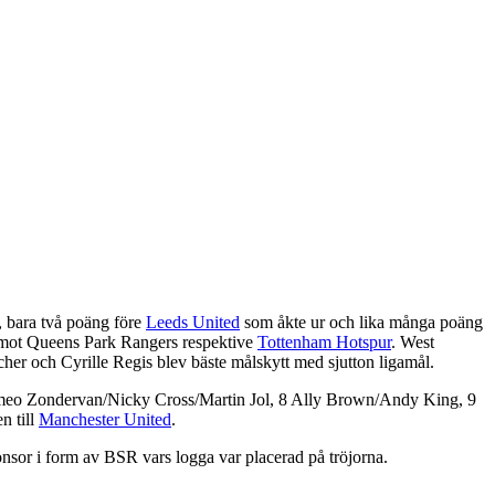
, bara två poäng före
Leeds United
som åkte ur och lika många poäng
t mot Queens Park Rangers respektive
Tottenham Hotspur
. West
r och Cyrille Regis blev bäste målskytt med sjutton ligamål.
omeo Zondervan/Nicky Cross/Martin Jol, 8 Ally Brown/Andy King, 9
n till
Manchester United
.
nsor i form av BSR vars logga var placerad på tröjorna.