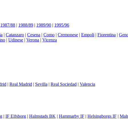
|
1987/88
|
1988/89
|
1989/90
|
1995/96
ia
|
Catanzaro
|
Cesena
|
Como
|
Cremonese
|
Empoli
|
Fiorentina
|
Gen
ino
|
Udinese
|
Verona
|
Vicenza
drid
|
Real Madrid
|
Sevilla
|
Real Sociedad
|
Valencia
rg
|
IF Elfsborg
|
Halmstads BK
|
Hammarby IF
|
Helsingborgs IF
|
Mal