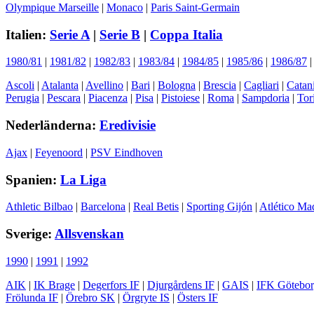
Olympique Marseille
|
Monaco
|
Paris Saint-Germain
Italien:
Serie A
|
Serie B
|
Coppa Italia
1980/81
|
1981/82
|
1982/83
|
1983/84
|
1984/85
|
1985/86
|
1986/87
Ascoli
|
Atalanta
|
Avellino
|
Bari
|
Bologna
|
Brescia
|
Cagliari
|
Catan
Perugia
|
Pescara
|
Piacenza
|
Pisa
|
Pistoiese
|
Roma
|
Sampdoria
|
Tor
Nederländerna:
Eredivisie
Ajax
|
Feyenoord
|
PSV Eindhoven
Spanien:
La Liga
Athletic Bilbao
|
Barcelona
|
Real Betis
|
Sporting Gijón
|
Atlético Ma
Sverige:
Allsvenskan
1990
|
1991
|
1992
AIK
|
IK Brage
|
Degerfors IF
|
Djurgårdens IF
|
GAIS
|
IFK Götebo
Frölunda IF
|
Örebro SK
|
Örgryte IS
|
Östers IF