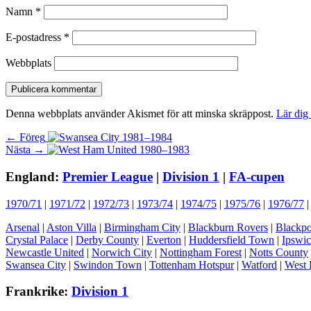
Namn
*
E-postadress
*
Webbplats
Denna webbplats använder Akismet för att minska skräppost.
Lär dig
Inläggsnavigering
Föregående
← Föreg
Nästa
inlägg:
Nästa →
inlägg:
England:
Premier League
|
Division 1
|
FA-cupen
1970/71
|
1971/72
|
1972/73
|
1973/74
|
1974/75
|
1975/76
|
1976/77
Arsenal
|
Aston Villa
|
Birmingham City
|
Blackburn Rovers
|
Blackpo
Crystal Palace
|
Derby County
|
Everton
|
Huddersfield Town
|
Ipswi
Newcastle United
|
Norwich City
|
Nottingham Forest
|
Notts County
Swansea City
|
Swindon Town
|
Tottenham Hotspur
|
Watford
|
West 
Frankrike:
Division 1