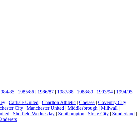
1984/85
|
1985/86
|
1986/87
|
1987/88
|
1988/89
|
1993/94
|
1994/95
ley
|
Carlisle United
|
Charlton Athletic
|
Chelsea
|
Coventry City
|
hester City
|
Manchester United
|
Middlesbrough
|
Millwall
|
nited
|
Sheffield Wednesday
|
Southampton
|
Stoke City
|
Sunderland
|
anderers