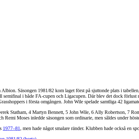
Albion. Säsongen 1981/82 kom laget först på sjuttonde plats i tabellen
ill semifinal i både FA-cupen och Ligacupen. Där blev det dock förlus
sshoppers i första omgången. John Wile spelade samtliga 42 ligamatche
rek Statham, 4 Martyn Bennett, 5 John Wile, 6 Ally Robertson, 7 R
 Remi Moses inledde säsongen som ordinarie, men såldes under höste
es
1977–81
, men hade något smalare ränder. Klubben hade också en spo