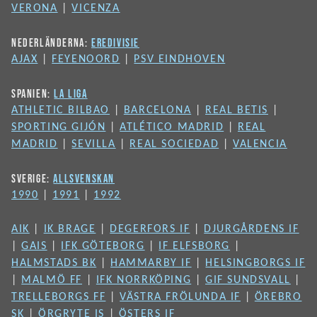
VERONA
|
VICENZA
NEDERLÄNDERNA:
EREDIVISIE
AJAX
|
FEYENOORD
|
PSV EINDHOVEN
SPANIEN:
LA LIGA
ATHLETIC BILBAO
|
BARCELONA
|
REAL BETIS
|
SPORTING GIJÓN
|
ATLÉTICO MADRID
|
REAL
MADRID
|
SEVILLA
|
REAL SOCIEDAD
|
VALENCIA
SVERIGE:
ALLSVENSKAN
1990
|
1991
|
1992
AIK
|
IK BRAGE
|
DEGERFORS IF
|
DJURGÅRDENS IF
|
GAIS
|
IFK GÖTEBORG
|
IF ELFSBORG
|
HALMSTADS BK
|
HAMMARBY IF
|
HELSINGBORGS IF
|
MALMÖ FF
|
IFK NORRKÖPING
|
GIF SUNDSVALL
|
TRELLEBORGS FF
|
VÄSTRA FRÖLUNDA IF
|
ÖREBRO
SK
|
ÖRGRYTE IS
|
ÖSTERS IF