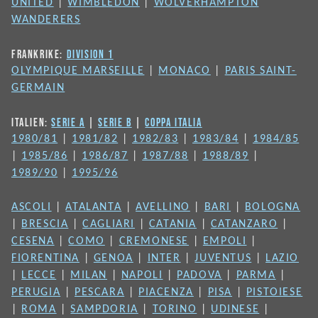
UNITED
|
WIMBLEDON
|
WOLVERHAMPTON
WANDERERS
FRANKRIKE:
DIVISION 1
OLYMPIQUE MARSEILLE
|
MONACO
|
PARIS SAINT-
GERMAIN
ITALIEN:
SERIE A
|
SERIE B
|
COPPA ITALIA
1980/81
|
1981/82
|
1982/83
|
1983/84
|
1984/85
|
1985/86
|
1986/87
|
1987/88
|
1988/89
|
1989/90
|
1995/96
ASCOLI
|
ATALANTA
|
AVELLINO
|
BARI
|
BOLOGNA
|
BRESCIA
|
CAGLIARI
|
CATANIA
|
CATANZARO
|
CESENA
|
COMO
|
CREMONESE
|
EMPOLI
|
FIORENTINA
|
GENOA
|
INTER
|
JUVENTUS
|
LAZIO
|
LECCE
|
MILAN
|
NAPOLI
|
PADOVA
|
PARMA
|
PERUGIA
|
PESCARA
|
PIACENZA
|
PISA
|
PISTOIESE
|
ROMA
|
SAMPDORIA
|
TORINO
|
UDINESE
|