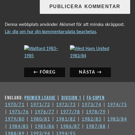
Denna webbplats använder Akismet för att minska skräppost.
Lär dig om hur din kommentarsdata bearbetas
.
INLÄGGSNAVIGERING
Föregående
Nästa
inlägg:
inlägg:
← FÖREG
NÄSTA →
ENGLAND:
PREMIER LEAGUE
|
DIVISION 1
|
FA-CUPEN
1970/71
|
1971/72
|
1972/73
|
1973/74
|
1974/75
|
1975/76
|
1976/77
|
1977/78
|
1978/79
|
1979/80
|
1980/81
|
1981/82
|
1982/83
|
1983/84
|
1984/85
|
1985/86
|
1986/87
|
1987/88
|
1988/89
|
1993/94
|
1994/95