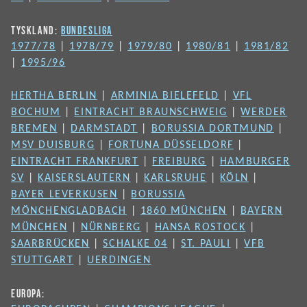
TYSKLAND:
BUNDESLIGA
1977/78
|
1978/79
|
1979/80
|
1980/81
|
1981/82
|
1995/96
HERTHA BERLIN
|
ARMINIA BIELEFELD
|
VFL
BOCHUM
|
EINTRACHT BRAUNSCHWEIG
|
WERDER
BREMEN
|
DARMSTADT
|
BORUSSIA DORTMUND
|
MSV DUISBURG
|
FORTUNA DÜSSELDORF
|
EINTRACHT FRANKFURT
|
FREIBURG
|
HAMBURGER
SV
|
KAISERSLAUTERN
|
KARLSRUHE
|
KÖLN
|
BAYER LEVERKUSEN
|
BORUSSIA
MÖNCHENGLADBACH
|
1860 MÜNCHEN
|
BAYERN
MÜNCHEN
|
NÜRNBERG
|
HANSA ROSTOCK
|
SAARBRÜCKEN
|
SCHALKE 04
|
ST. PAULI
|
VFB
STUTTGART
|
UERDINGEN
EUROPA: