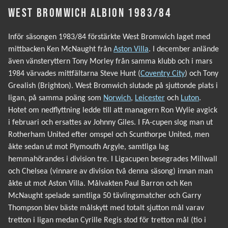
WEST BROMWICH ALBION 1983/84
Inför säsongen 1983/84 förstärkte West Bromwich laget med
mittbacken Ken McNaught från
Aston Villa
. I december anlände
även vänsteryttern Tony Morley från samma klubb och i mars
1984 värvades mittfältarna Steve Hunt (
Coventry City
) och Tony
Grealish (Brighton). West Bromwich slutade på sjuttonde plats i
ligan, på samma poäng som
Norwich
,
Leicester
och
Luton
.
Hotet om nedflyttning ledde till att managern Ron Wylie avgick
i februari och ersattes av Johnny Giles. I FA-cupen slog man ut
Rotherham United efter omspel och Scunthorpe United, men
åkte sedan ut mot Plymouth Argyle, samtliga lag
hemmahörandes i division tre. I Ligacupen besegrades Millwall
och Chelsea (vinnare av division två denna säsong) innan man
åkte ut mot Aston Villa. Målvakten Paul Barron och Ken
McNaught spelade samtliga 50 tävlingsmatcher och Garry
Thompson blev bäste målskytt med totalt sjutton mål varav
tretton i ligan medan Cyrille Regis stod för tretton mål (tio i