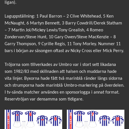
ligan).
Laguppställning: 1 Paul Barron – 2 Clive Whitehead, 5 Ken
McNaught, 6 Martyn Bennett, 3 Barry Cowdrill/Derek Statham
– 7 Martin Jol/Mickey Lewis/Tony Grealish, 4 Romeo
Zondervan/Steve Hunt, 10 Gary Owen/Steve MacKenzie – 8
Garry Thompson, 9 Cyrille Regis, 11 Tony Morley. Nummer 11
bars i början av säsongen oftast av Nicky Cross eller Mick Perry.
Tröjorna som tillverkades av Umbro var i stort sett likadana
som 1982/83 med skillnaden att halsen och muddarna hade
vita linjer. Byxorna hade fått två marinblå ränder längs sidorna
och strumporna hade marinblå Umbro-markering på överdelen.
I tv-sända matcher användes en sponsorlogga i annat format.
Reservtröjan var densamma som tidigare.