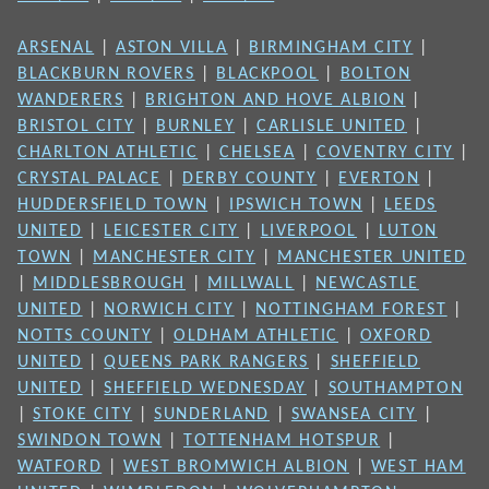
ARSENAL
|
ASTON VILLA
|
BIRMINGHAM CITY
|
BLACKBURN ROVERS
|
BLACKPOOL
|
BOLTON
WANDERERS
|
BRIGHTON AND HOVE ALBION
|
BRISTOL CITY
|
BURNLEY
|
CARLISLE UNITED
|
CHARLTON ATHLETIC
|
CHELSEA
|
COVENTRY CITY
|
CRYSTAL PALACE
|
DERBY COUNTY
|
EVERTON
|
HUDDERSFIELD TOWN
|
IPSWICH TOWN
|
LEEDS
UNITED
|
LEICESTER CITY
|
LIVERPOOL
|
LUTON
TOWN
|
MANCHESTER CITY
|
MANCHESTER UNITED
|
MIDDLESBROUGH
|
MILLWALL
|
NEWCASTLE
UNITED
|
NORWICH CITY
|
NOTTINGHAM FOREST
|
NOTTS COUNTY
|
OLDHAM ATHLETIC
|
OXFORD
UNITED
|
QUEENS PARK RANGERS
|
SHEFFIELD
UNITED
|
SHEFFIELD WEDNESDAY
|
SOUTHAMPTON
|
STOKE CITY
|
SUNDERLAND
|
SWANSEA CITY
|
SWINDON TOWN
|
TOTTENHAM HOTSPUR
|
WATFORD
|
WEST BROMWICH ALBION
|
WEST HAM