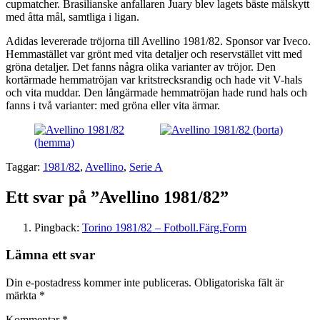
cupmatcher. Brasilianske anfallaren Juary blev lagets bäste målskytt
med åtta mål, samtliga i ligan.
Adidas levererade tröjorna till Avellino 1981/82. Sponsor var Iveco.
Hemmastället var grönt med vita detaljer och reservstället vitt med
gröna detaljer. Det fanns några olika varianter av tröjor. Den
kortärmade hemmatröjan var kritstrecksrandig och hade vit V-hals
och vita muddar. Den långärmade hemmatröjan hade rund hals och
fanns i två varianter: med gröna eller vita ärmar.
Taggar:
1981/82
,
Avellino
,
Serie A
Ett svar på ”Avellino 1981/82”
Pingback:
Torino 1981/82 – Fotboll.Färg.Form
Lämna ett svar
Din e-postadress kommer inte publiceras.
Obligatoriska fält är
märkta
*
Kommentar
*