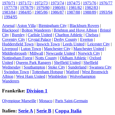
1970/71
|
1971/72
|
1972/73
|
1973/74
|
1974/75
|
1975/76
|
1976/77
|
1977/78
|
1978/79
|
1979/80
|
1980/81
|
1981/82
|
1982/83
|
1983/84
|
1984/85
|
1985/86
|
1986/87
|
1987/88
|
1988/89
|
1993/94
|
1994/95
Arsenal
|
Aston Villa
|
Birmingham City
|
Blackburn Rovers
|
Blackpool
|
Bolton Wanderers
|
Brighton and Hove Albion
|
Bristol
City
|
Burnley
|
Carlisle United
|
Charlton Athletic
|
Chelsea
|
Coventry City
|
Crystal Palace
|
Derby County
|
Everton
|
Huddersfield Town
|
Ipswich Town
|
Leeds United
|
Leicester City
|
Liverpool
|
Luton Town
|
Manchester City
|
Manchester United
|
Middlesbrough
|
Millwall
|
Newcastle United
|
Norwich City
|
Nottingham Forest
|
Notts County
|
Oldham Athletic
|
Oxford
United
|
Queens Park Rangers
|
Sheffield United
|
Sheffield
Wednesday
|
Southampton
|
Stoke City
|
Sunderland
|
Swansea City
|
Swindon Town
|
Tottenham Hotspur
|
Watford
|
West Bromwich
Albion
|
West Ham United
|
Wimbledon
|
Wolverhampton
Wanderers
Frankrike:
Division 1
Olympique Marseille
|
Monaco
|
Paris Saint-Germain
Italien:
Serie A
|
Serie B
|
Coppa Italia