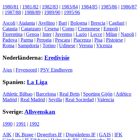
1980/81
|
1981/82
|
1982/83
|
1983/84
|
1984/85
|
1985/86
|
1986/87
|
1987/88
|
1988/89
|
1989/90
|
1995/96
Ascoli
|
Atalanta
|
Avellino
|
Bari
|
Bologna
|
Brescia
|
Cagliari
|
Catania
|
Catanzaro
|
Cesena
|
Como
|
Cremonese
|
Empoli
|
Fiorentina
|
Genoa
|
Inter
|
Juventus
|
Lazio
|
Lecce
|
Milan
|
Napoli
|
Padova
|
Parma
|
Perugia
|
Pescara
|
Piacenza
|
Pisa
|
Pistoiese
|
Roma
|
Sampdoria
|
Torino
|
Udinese
|
Verona
|
Vicenza
Nederländerna:
Eredivisie
Ajax
|
Feyenoord
|
PSV Eindhoven
Spanien:
La Liga
Athletic Bilbao
|
Barcelona
|
Real Betis
|
Sporting Gijón
|
Atlético
Madrid
|
Real Madrid
|
Sevilla
|
Real Sociedad
|
Valencia
Sverige:
Allsvenskan
1990
|
1991
|
1992
AIK
|
IK Brage
|
Degerfors IF
|
Djurgårdens IF
|
GAIS
|
IFK