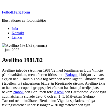
Fotboll.Färg.Form
Illustrationer av fotbollströjor
Info
Kontakt
Länkar
Publicerat
1 juni 2022
Avellino 1981/82
Avellino inledde säsongen 1981/82 med brasilianaren Luís Vinício
på tränarbänken, men efter en förlust mot
Bologna
i början av mars
avgick han. Claudio Tobia tog över och ledde laget till åttonde plats
i tabellen, två placeringar bättre än föregående säsong. Avellino åkte
ur italienska cupen i gruppspelet efter att ha slutat på tredje plats
bakom
Napoli
och Bari, men före
Ascoli
och Cremonese. Av de fyra
cupmatcherna slutade tre 0–0 och en 1–1. Målvakten Stefano
Tacconi och mittfältaren Beniamino Vignola spelade samtliga
tävlingsmatcher under säsongen – 30 ligamatcher och fyra