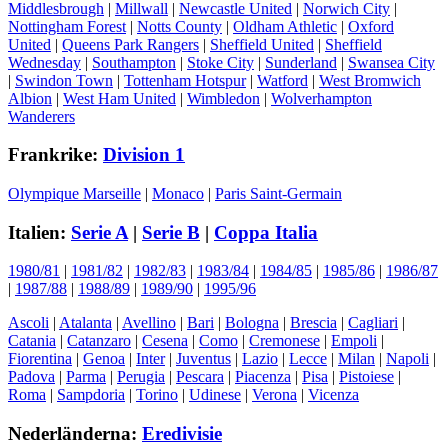
Middlesbrough
|
Millwall
|
Newcastle United
|
Norwich City
|
Nottingham Forest
|
Notts County
|
Oldham Athletic
|
Oxford
United
|
Queens Park Rangers
|
Sheffield United
|
Sheffield
Wednesday
|
Southampton
|
Stoke City
|
Sunderland
|
Swansea City
|
Swindon Town
|
Tottenham Hotspur
|
Watford
|
West Bromwich
Albion
|
West Ham United
|
Wimbledon
|
Wolverhampton
Wanderers
Frankrike:
Division 1
Olympique Marseille
|
Monaco
|
Paris Saint-Germain
Italien:
Serie A
|
Serie B
|
Coppa Italia
1980/81
|
1981/82
|
1982/83
|
1983/84
|
1984/85
|
1985/86
|
1986/87
|
1987/88
|
1988/89
|
1989/90
|
1995/96
Ascoli
|
Atalanta
|
Avellino
|
Bari
|
Bologna
|
Brescia
|
Cagliari
|
Catania
|
Catanzaro
|
Cesena
|
Como
|
Cremonese
|
Empoli
|
Fiorentina
|
Genoa
|
Inter
|
Juventus
|
Lazio
|
Lecce
|
Milan
|
Napoli
|
Padova
|
Parma
|
Perugia
|
Pescara
|
Piacenza
|
Pisa
|
Pistoiese
|
Roma
|
Sampdoria
|
Torino
|
Udinese
|
Verona
|
Vicenza
Nederländerna:
Eredivisie