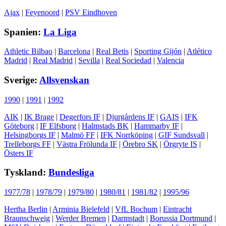
Ajax
|
Feyenoord
|
PSV Eindhoven
Spanien:
La Liga
Athletic Bilbao
|
Barcelona
|
Real Betis
|
Sporting Gijón
|
Atlético
Madrid
|
Real Madrid
|
Sevilla
|
Real Sociedad
|
Valencia
Sverige:
Allsvenskan
1990
|
1991
|
1992
AIK
|
IK Brage
|
Degerfors IF
|
Djurgårdens IF
|
GAIS
|
IFK
Göteborg
|
IF Elfsborg
|
Halmstads BK
|
Hammarby IF
|
Helsingborgs IF
|
Malmö FF
|
IFK Norrköping
|
GIF Sundsvall
|
Trelleborgs FF
|
Västra Frölunda IF
|
Örebro SK
|
Örgryte IS
|
Östers IF
Tyskland:
Bundesliga
1977/78
|
1978/79
|
1979/80
|
1980/81
|
1981/82
|
1995/96
Hertha Berlin
|
Arminia Bielefeld
|
VfL Bochum
|
Eintracht
Braunschweig
|
Werder Bremen
|
Darmstadt
|
Borussia Dortmund
|