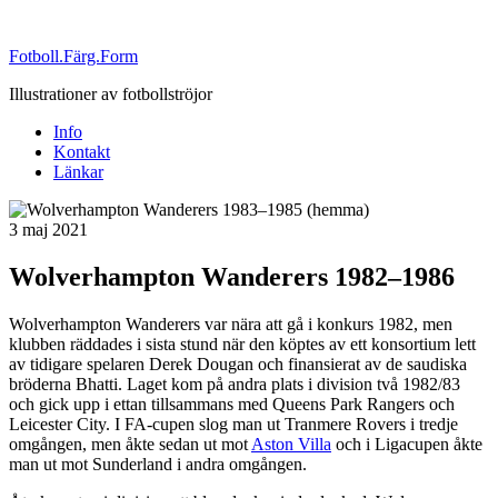
Fotboll.Färg.Form
Illustrationer av fotbollströjor
Info
Kontakt
Länkar
Publicerat
3 maj 2021
Wolverhampton Wanderers 1982–1986
Wolverhampton Wanderers var nära att gå i konkurs 1982, men
klubben räddades i sista stund när den köptes av ett konsortium lett
av tidigare spelaren Derek Dougan och finansierat av de saudiska
bröderna Bhatti. Laget kom på andra plats i division två 1982/83
och gick upp i ettan tillsammans med Queens Park Rangers och
Leicester City. I FA-cupen slog man ut Tranmere Rovers i tredje
omgången, men åkte sedan ut mot
Aston Villa
och i Ligacupen åkte
man ut mot Sunderland i andra omgången.