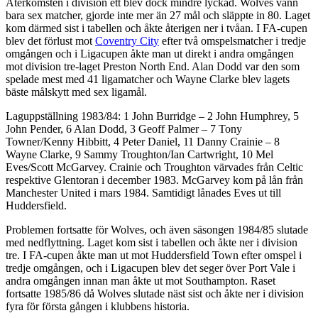
Återkomsten i division ett blev dock mindre lyckad. Wolves vann
bara sex matcher, gjorde inte mer än 27 mål och släppte in 80. Laget
kom därmed sist i tabellen och åkte återigen ner i tvåan. I FA-cupen
blev det förlust mot
Coventry City
efter två omspelsmatcher i tredje
omgången och i Ligacupen åkte man ut direkt i andra omgången
mot division tre-laget Preston North End. Alan Dodd var den som
spelade mest med 41 ligamatcher och Wayne Clarke blev lagets
bäste målskytt med sex ligamål.
Laguppställning 1983/84: 1 John Burridge – 2 John Humphrey, 5
John Pender, 6 Alan Dodd, 3 Geoff Palmer – 7 Tony
Towner/Kenny Hibbitt, 4 Peter Daniel, 11 Danny Crainie – 8
Wayne Clarke, 9 Sammy Troughton/Ian Cartwright, 10 Mel
Eves/Scott McGarvey. Crainie och Troughton värvades från Celtic
respektive Glentoran i december 1983. McGarvey kom på lån från
Manchester United i mars 1984. Samtidigt lånades Eves ut till
Huddersfield.
Problemen fortsatte för Wolves, och även säsongen 1984/85 slutade
med nedflyttning. Laget kom sist i tabellen och åkte ner i division
tre. I FA-cupen åkte man ut mot Huddersfield Town efter omspel i
tredje omgången, och i Ligacupen blev det seger över Port Vale i
andra omgången innan man åkte ut mot Southampton. Raset
fortsatte 1985/86 då Wolves slutade näst sist och åkte ner i division
fyra för första gången i klubbens historia.