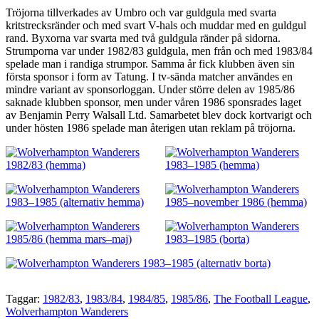
Tröjorna tillverkades av Umbro och var guldgula med svarta
kritstrecksränder och med svart V-hals och muddar med en guldgul
rand. Byxorna var svarta med två guldgula ränder på sidorna.
Strumporna var under 1982/83 guldgula, men från och med 1983/84
spelade man i randiga strumpor. Samma år fick klubben även sin
första sponsor i form av Tatung. I tv-sända matcher användes en
mindre variant av sponsorloggan. Under större delen av 1985/86
saknade klubben sponsor, men under våren 1986 sponsrades laget
av Benjamin Perry Walsall Ltd. Samarbetet blev dock kortvarigt och
under hösten 1986 spelade man återigen utan reklam på tröjorna.
Taggar:
1982/83
,
1983/84
,
1984/85
,
1985/86
,
The Football League
,
Wolverhampton Wanderers