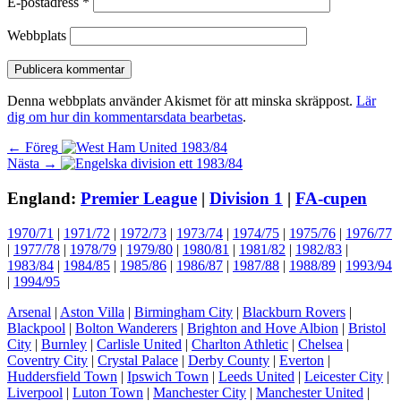
E-postadress
*
Webbplats
Denna webbplats använder Akismet för att minska skräppost.
Lär
dig om hur din kommentarsdata bearbetas
.
Inläggsnavigering
Föregående
← Föreg
Nästa
inlägg:
Nästa →
inlägg:
England:
Premier League
|
Division 1
|
FA-cupen
1970/71
|
1971/72
|
1972/73
|
1973/74
|
1974/75
|
1975/76
|
1976/77
|
1977/78
|
1978/79
|
1979/80
|
1980/81
|
1981/82
|
1982/83
|
1983/84
|
1984/85
|
1985/86
|
1986/87
|
1987/88
|
1988/89
|
1993/94
|
1994/95
Arsenal
|
Aston Villa
|
Birmingham City
|
Blackburn Rovers
|
Blackpool
|
Bolton Wanderers
|
Brighton and Hove Albion
|
Bristol
City
|
Burnley
|
Carlisle United
|
Charlton Athletic
|
Chelsea
|
Coventry City
|
Crystal Palace
|
Derby County
|
Everton
|
Huddersfield Town
|
Ipswich Town
|
Leeds United
|
Leicester City
|
Liverpool
|
Luton Town
|
Manchester City
|
Manchester United
|