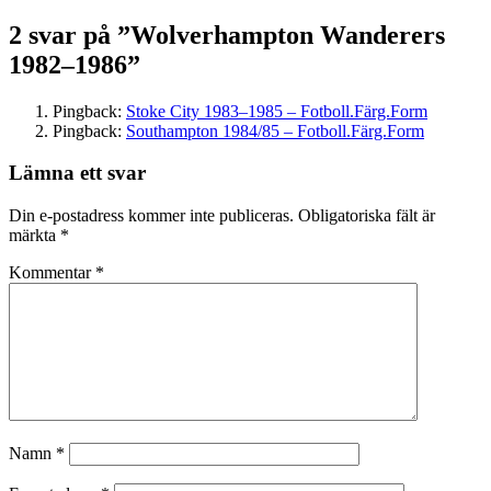
2 svar på ”Wolverhampton Wanderers
1982–1986”
Pingback:
Stoke City 1983–1985 – Fotboll.Färg.Form
Pingback:
Southampton 1984/85 – Fotboll.Färg.Form
Lämna ett svar
Din e-postadress kommer inte publiceras.
Obligatoriska fält är
märkta
*
Kommentar
*
Namn
*