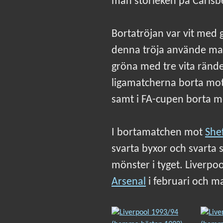
man storleken på Carlsbe
Bortatröjan var vit med
denna tröja använde man
gröna med tre vita rände
ligamatcherna borta mo
samt i FA-cupen borta mot
I bortamatchen mot
She
svarta byxor och svarta 
mönster i tyget. Liverp
Arsenal
i februari och m