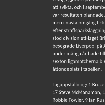
att svikta, och i septem
var resultaten blandade,
men i nästa omgång fic
efter straffsparksläggnin
stod division ett-laget B
besegrade Liverpool på 
under många år hade til
sexton ligamatcherna ble
åttondeplats i tabellen.
Laguppställning: 1 Bruce
17 Steve McManaman, 15 
Robbie Fowler, 9 Ian Rus