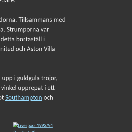
edare.
sidorna. Tillsammans med
na. Strumporna var
etta bortaställ i
ited och Aston Villa
pp i guldgula tröjor,
vinkel upprepat i ett
ot
Southampton
och