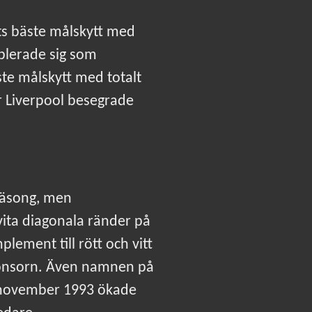
ts bäste målskytt med
ablerade sig som
ste målskytt med totalt
är Liverpool besegrade
 säsong, men
ita diagonala ränder på
ement till rött och vitt
ponsorn. Även namnen på
november 1993 ökade