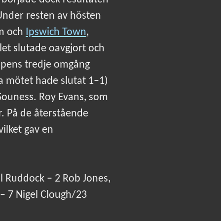
 Under resten av hösten
am och
Ipswich Town
,
et slutade oavgjort och
-cupens tredje omgång
sta mötet hade slutat 1–1)
 Souness. Roy Evans, som
r. På de återstående
vilket gav en
il Ruddock – 2 Rob Jones,
– 7 Nigel Clough/23