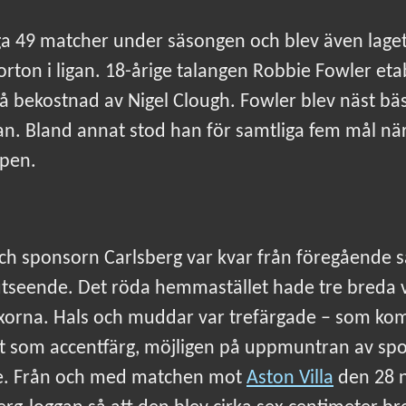
ga 49 matcher under säsongen och blev även lage
jorton i ligan. 18-årige talangen Robbie Fowler et
 på bekostnad av Nigel Clough. Fowler blev näst bä
igan. Bland annat stod han för samtliga fem mål n
upen.
 och sponsorn Carlsberg var kvar från föregående
utseende. Det röda hemmastället hade tre breda v
xorna. Hals och muddar var trefärgade – som kompl
t som accentfärg, möjligen på uppmuntran av s
ne. Från och med matchen mot
Aston Villa
den 28 