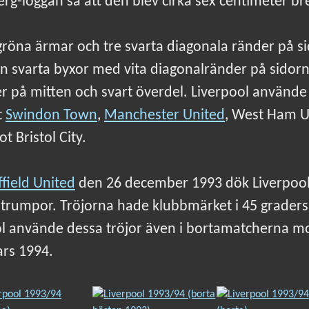
rg-loggan så att den blev cirka sex centimeter br
 gröna ärmar och tre svarta diagonala ränder på 
 svarta byxor med vita diagonalränder på sidor
r på mitten och svart överdel. Liverpool använde d
t
Swindon Town
,
Manchester United
, West Ham Un
 Bristol City.
ffield United
den 26 december 1993 dök Liverpool u
strumpor. Tröjorna hade klubbmärket i 45 graders 
ool använde dessa tröjor även i bortamatcherna m
ars 1994.