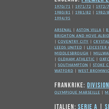
1970/71
|
1971/72
|
1972/
1980/81
|
1981/82
|
1982/
1994/95
ARSENAL
|
ASTON VILLA
|
B
BRIGHTON AND HOVE ALBI
|
COVENTRY CITY
|
CRYSTA
LEEDS UNITED
|
LEICESTER 
MIDDLESBROUGH
|
MILLWA
|
OLDHAM ATHLETIC
|
OXF
|
SOUTHAMPTON
|
STOKE C
WATFORD
|
WEST BROMWIC
FRANKRIKE:
DIVISIO
OLYMPIQUE MARSEILLE
|
M
ITALIEN:
SERIE A
|
S