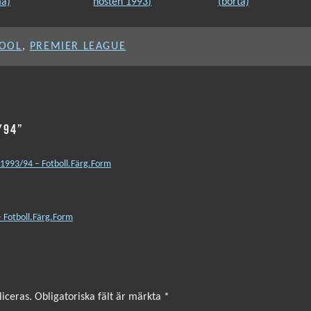
POOL
,
PREMIER LEAGUE
/94”
1993/94 – Fotboll.Färg.Form
 Fotboll.Färg.Form
iceras.
Obligatoriska fält är märkta
*