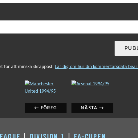
 för att minska skräppost.
Lär dig om hur din kommentarsdata bear
INLÄGGSNAVIGERING
Föregående
Nästa
inlägg:
inlägg:
← FÖREG
NÄSTA →
LEAGUE
|
DIVISION 1
|
FA-CUPEN