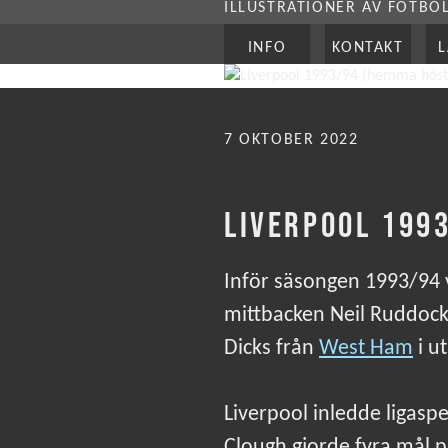
ILLUSTRATIONER AV FOTBO
INFO
KONTAKT
PUBLICERAT
7 OKTOBER 2022
LIVERPOOL 199
Inför säsongen 1993/94 
mittbacken Neil Ruddock
Dicks från
West Ham
i u
Liverpool inledde ligasp
Clough gjorde fyra mål p