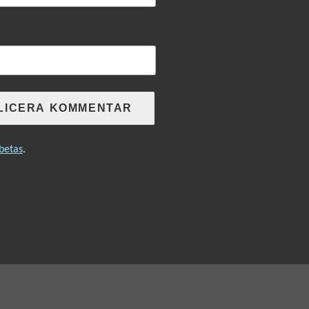
betas
.