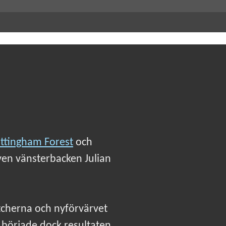
ttingham Forest
och
en vänsterbacken Julian
tcherna och nyförvärvet
n började dock resultaten