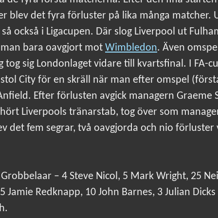
ber blev det fyra förluster på lika många matcher.
 så också i Ligacupen. Där slog Liverpool ut Fulh
k man bara oavgjort mot
Wimbledon
. Även omspel
g tog sig Londonlaget vidare till kvartsfinal. I FA
ristol City för en skräll när man efter omspel (för
Anfield. Efter förlusten avgick managern Graeme
lhört Liverpools tränarstab, tog över som manage
v det fem segrar, två oavgjorda och nio förluster 
 Grobbelaar – 4 Steve Nicol, 5 Mark Wright, 25 Ne
Jamie Redknapp, 10 John Barnes, 3 Julian Dicks 
h.