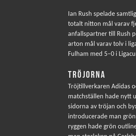
Ian Rush spelade samtli
totalt nitton mål varav f
anfallspartner till Rush
arton mål varav tolv i l
Fulham med 5–0 i Ligac
TRÖJORNA
Tröjtillverkaren Adidas
matchställen hade nytt 
sidorna av tröjan och by
introducerade man grön
ryggen hade grön outli