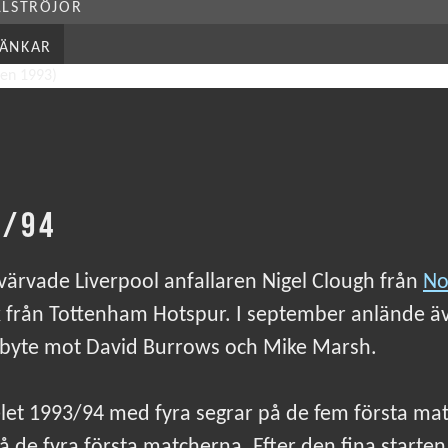
LLSTRÖJOR
LÄNKAR
3/94
värvade Liverpool anfallaren Nigel Clough från
No
 från Tottenham Hotspur. I september anlände äv
tbyte mot David Burrows och Mike Marsh.
elet 1993/94 med fyra segrar på de fem första ma
å de fyra första matcherna. Efter den fina starte