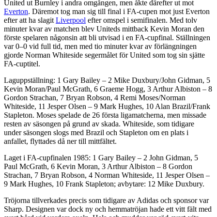
United ut Burnley i andra omgången, men åkte därefter ut mot
Everton
. Däremot tog man sig till final i FA-cupen mot just Everton
efter att ha slagit
Liverpool
efter omspel i semifinalen. Med tolv
minuter kvar av matchen blev Uniteds mittback Kevin Moran den
förste spelaren någonsin att bli utvisad i en FA-cupfinal. Ställningen
var 0–0 vid full tid, men med tio minuter kvar av förlängningen
gjorde Norman Whiteside segermålet för United som tog sin sjätte
FA-cuptitel.
Laguppställning: 1 Gary Bailey – 2 Mike Duxbury/John Gidman, 5
Kevin Moran/Paul McGrath, 6 Graeme Hogg, 3 Arthur Albiston – 8
Gordon Strachan, 7 Bryan Robson, 4 Remi Moses/Norman
Whiteside, 11 Jesper Olsen – 9 Mark Hughes, 10 Alan Brazil/Frank
Stapleton. Moses spelade de 26 första ligamatcherna, men missade
resten av säsongen på grund av skada. Whiteside, som tidigare
under säsongen slogs med Brazil och Stapleton om en plats i
anfallet, flyttades då ner till mittfältet.
Laget i FA-cupfinalen 1985: 1 Gary Bailey – 2 John Gidman, 5
Paul McGrath, 6 Kevin Moran, 3 Arthur Albiston – 8 Gordon
Strachan, 7 Bryan Robson, 4 Norman Whiteside, 11 Jesper Olsen –
9 Mark Hughes, 10 Frank Stapleton; avbytare: 12 Mike Duxbury.
Tröjorna tillverkades precis som tidigare av Adidas och sponsor var
Sharp. Designen var dock ny och hemmatröjan hade ett vitt fält med