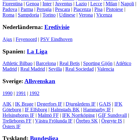
Fiorentina
|
Genoa
|
Inter
|
Juventus
|
Lazio
|
Lecce
|
Milan
|
Napoli
|
Padova
|
Parma
|
Perugia
|
Pescara
|
Piacenza
|
Pisa
|
Pistoiese
|
Roma
|
Sampdoria
|
Torino
|
Udinese
|
Verona
|
Vicenza
Nederländerna:
Eredivisie
Ajax
|
Feyenoord
|
PSV Eindhoven
Spanien:
La Liga
Athletic Bilbao
|
Barcelona
|
Real Betis
|
Sporting Gijón
|
Atlético
Madrid
|
Real Madrid
|
Sevilla
|
Real Sociedad
|
Valencia
Sverige:
Allsvenskan
1990
|
1991
|
1992
AIK
|
IK Brage
|
Degerfors IF
|
Djurgårdens IF
|
GAIS
|
IFK
Göteborg
|
IF Elfsborg
|
Halmstads BK
|
Hammarby IF
|
Helsingborgs IF
|
Malmö FF
|
IFK Norrköping
|
GIF Sundsvall
|
Trelleborgs FF
|
Västra Frölunda IF
|
Örebro SK
|
Örgryte IS
|
Östers IF
Tyskland:
Bundesliga