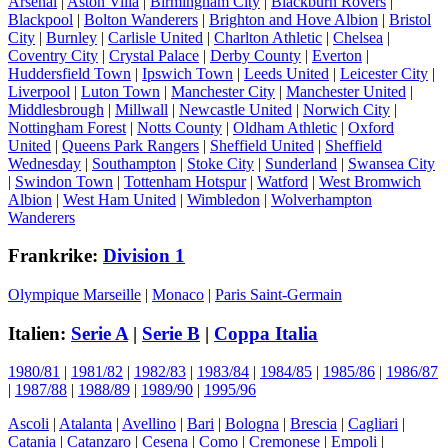
Arsenal
|
Aston Villa
|
Birmingham City
|
Blackburn Rovers
|
Blackpool
|
Bolton Wanderers
|
Brighton and Hove Albion
|
Bristol
City
|
Burnley
|
Carlisle United
|
Charlton Athletic
|
Chelsea
|
Coventry City
|
Crystal Palace
|
Derby County
|
Everton
|
Huddersfield Town
|
Ipswich Town
|
Leeds United
|
Leicester City
|
Liverpool
|
Luton Town
|
Manchester City
|
Manchester United
|
Middlesbrough
|
Millwall
|
Newcastle United
|
Norwich City
|
Nottingham Forest
|
Notts County
|
Oldham Athletic
|
Oxford
United
|
Queens Park Rangers
|
Sheffield United
|
Sheffield
Wednesday
|
Southampton
|
Stoke City
|
Sunderland
|
Swansea City
|
Swindon Town
|
Tottenham Hotspur
|
Watford
|
West Bromwich
Albion
|
West Ham United
|
Wimbledon
|
Wolverhampton
Wanderers
Frankrike:
Division 1
Olympique Marseille
|
Monaco
|
Paris Saint-Germain
Italien:
Serie A
|
Serie B
|
Coppa Italia
1980/81
|
1981/82
|
1982/83
|
1983/84
|
1984/85
|
1985/86
|
1986/87
|
1987/88
|
1988/89
|
1989/90
|
1995/96
Ascoli
|
Atalanta
|
Avellino
|
Bari
|
Bologna
|
Brescia
|
Cagliari
|
Catania
|
Catanzaro
|
Cesena
|
Como
|
Cremonese
|
Empoli
|