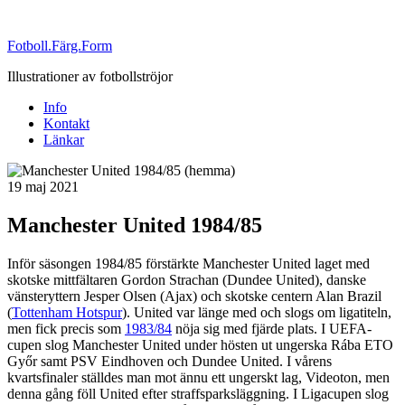
Fotboll.Färg.Form
Illustrationer av fotbollströjor
Info
Kontakt
Länkar
Publicerat
19 maj 2021
Manchester United 1984/85
Inför säsongen 1984/85 förstärkte Manchester United laget med
skotske mittfältaren Gordon Strachan (Dundee United), danske
vänsteryttern Jesper Olsen (Ajax) och skotske centern Alan Brazil
(
Tottenham Hotspur
). United var länge med och slogs om ligatiteln,
men fick precis som
1983/84
nöja sig med fjärde plats. I UEFA-
cupen slog Manchester United under hösten ut ungerska Rába ETO
Győr samt PSV Eindhoven och Dundee United. I vårens
kvartsfinaler ställdes man mot ännu ett ungerskt lag, Videoton, men
denna gång föll United efter straffsparksläggning. I Ligacupen slog