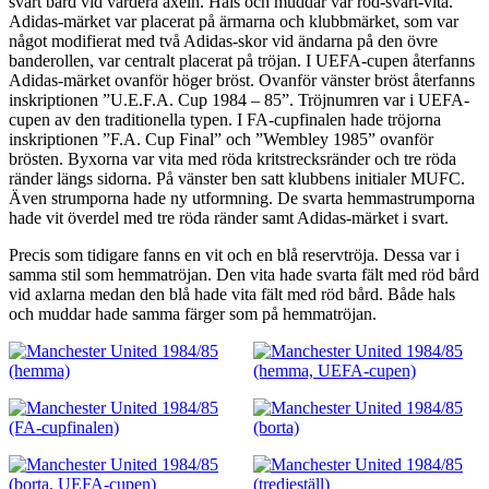
svart bård vid vardera axeln. Hals och muddar var röd-svart-vita.
Adidas-märket var placerat på ärmarna och klubbmärket, som var
något modifierat med två Adidas-skor vid ändarna på den övre
banderollen, var centralt placerat på tröjan. I UEFA-cupen återfanns
Adidas-märket ovanför höger bröst. Ovanför vänster bröst återfanns
inskriptionen ”U.E.F.A. Cup 1984 – 85”. Tröjnumren var i UEFA-
cupen av den traditionella typen. I FA-cupfinalen hade tröjorna
inskriptionen ”F.A. Cup Final” och ”Wembley 1985” ovanför
brösten. Byxorna var vita med röda kritstrecksränder och tre röda
ränder längs sidorna. På vänster ben satt klubbens initialer MUFC.
Även strumporna hade ny utformning. De svarta hemmastrumporna
hade vit överdel med tre röda ränder samt Adidas-märket i svart.
Precis som tidigare fanns en vit och en blå reservtröja. Dessa var i
samma stil som hemmatröjan. Den vita hade svarta fält med röd bård
vid axlarna medan den blå hade vita fält med röd bård. Både hals
och muddar hade samma färger som på hemmatröjan.