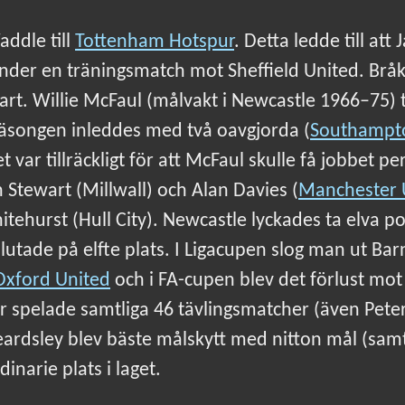
addle till
Tottenham Hotspur
. Detta ledde till at
der en träningsmatch mot Sheffield United. Bråke
art. Willie McFaul (målvakt i Newcastle 1966–75)
Säsongen inleddes med två oavgjorda (
Southampt
et var tillräckligt för att McFaul skulle få jobbet
an Stewart (Millwall) och Alan Davies (
Manchester 
itehurst (Hull City). Newcastle lyckades ta elva 
utade på elfte plats. I Ligacupen slog man ut Ba
Oxford United
och i FA-cupen blev det förlust mot 
spelade samtliga 46 tävlingsmatcher (även Peter
eardsley blev bäste målskytt med nitton mål (samt
inarie plats i laget.