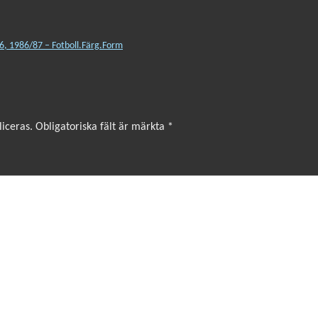
, 1986/87 – Fotboll.Färg.Form
iceras.
Obligatoriska fält är märkta
*