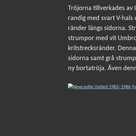
Tröjorna tillverkades a
randig med svart V-hals 
ränder längs sidorna. S
strumpor med vit Umbro-
kritstrecksränder. Denn
sidorna samt grå strum
ny bortatröja. Även denn