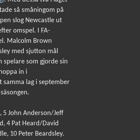
slutade så småningom på
cupen slog Newcastle ut
fter omspel. I FA-
el. Malcolm Brown
sley med sjutton mål
En spelare som gjorde sin
hoppa in i
t samma lag i september
a säsongen.
, 5 John Anderson/Jeff
d, 4 Pat Heard/David
e, 10 Peter Beardsley.