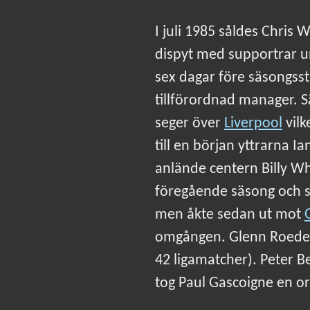
I juli 1985 såldes Chris W
dispyt med supportrar un
sex dagar före säsongsst
tillförordnad manager. 
seger över
Liverpool
vilk
till en början yttrarna I
anlände centern Billy Wh
föregående säsong och sl
men åkte sedan ut mot
omgången. Glenn Roeder 
42 ligamatcher). Peter B
tog Paul Gascoigne en ord