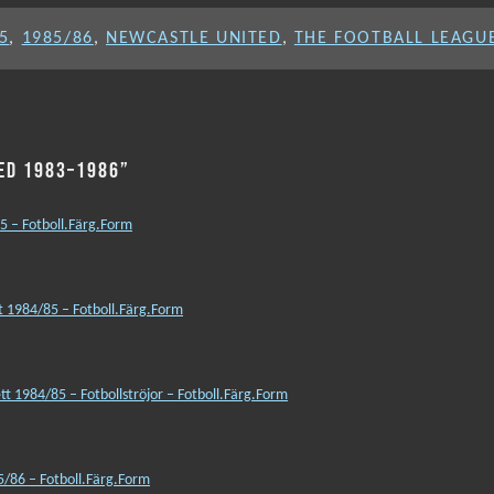
5
,
1985/86
,
NEWCASTLE UNITED
,
THE FOOTBALL LEAGU
TED 1983–1986”
 – Fotboll.Färg.Form
 1984/85 – Fotboll.Färg.Form
ett 1984/85 – Fotbollströjor – Fotboll.Färg.Form
5/86 – Fotboll.Färg.Form