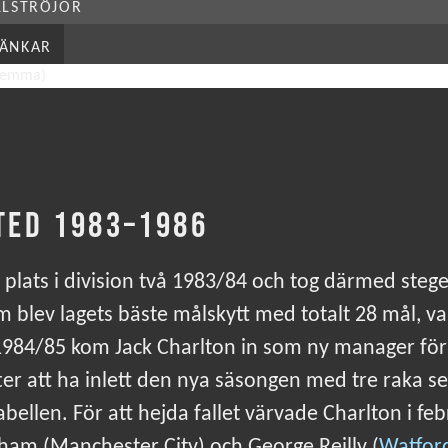
LLSTRÖJOR
LÄNKAR
TED 1983–1986
lats i division två 1983/84 och tog därmed steget 
m blev lagets bäste målskytt med totalt 28 mål, va
 1984/85 kom Jack Charlton in som ny manager för 
er att ha inlett den nya säsongen med tre raka se
abellen. För att hejda fallet värvade Charlton i fe
ham (Manchester City) och George Reilly (
Watfor