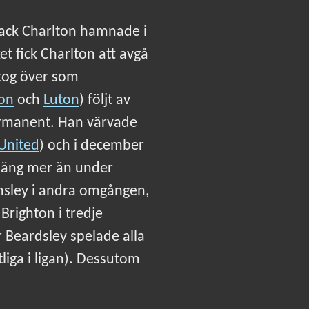
t Jack Charlton hamnade i
t fick Charlton att avgå
 tog över som
on
och
Luton
) följt av
 permanent. Han värvade
United
) och i december
poäng mer än under
rnsley i andra omgången,
Brighton i tredje
 Beardsley spelade alla
liga i ligan). Dessutom