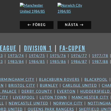
INLÄGGSNAVIGERING
Föregående
Nästa
inlägg:
inlägg:
← FÖREG
NÄSTA →
LEAGUE
|
DIVISION 1
|
FA-CUPEN
73
|
1973/74
|
1974/75
|
1975/76
|
1976/77
|
1977/78
83
|
1983/84
|
1984/85
|
1985/86
|
1986/87
|
1987/88
IRMINGHAM CITY
|
BLACKBURN ROVERS
|
BLACKPOOL
ON
|
BRISTOL CITY
|
BURNLEY
|
CARLISLE UNITED
|
CHA
L PALACE
|
DERBY COUNTY
|
EVERTON
|
HUDDERSFIELD
CITY
|
LIVERPOOL
|
LUTON TOWN
|
MANCHESTER CITY
LL
|
NEWCASTLE UNITED
|
NORWICH CITY
|
NOTTINGHA
ORD UNITED
|
QUEENS PARK RANGERS
|
SHEFFIELD UNI