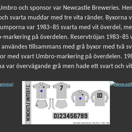
v Umbro och sponsor var Newcastle Breweries. Hem
och svarta muddar med tre vita ränder. Byxorna v
trumporna var 1983–85 svarta med vit överdel, me
markering på överdelen. Reservtröjan 1983–85 v
a användes tillsammans med grå byxor med två sv
por med svart Umbro-markering på överdelen. 19
a var övervägande grå men hade ett svart och vit