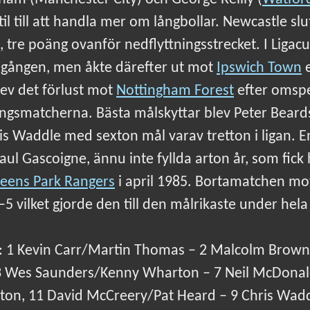
til till att handla mer om långbollar. Newcastle 
n, tre poäng ovanför nedflyttningsstrecket. I Liga
mgången, men åkte därefter ut mot
Ipswich Town
e
ev det förlust mot
Nottingham Forest
efter omsp
ingsmatcherna. Bästa målskyttar blev Peter Beard
hris Waddle med sexton mål varav tretton i ligan. 
ul Gascoigne, ännu inte fyllda arton år, som fick 
eens Park Rangers
i april 1985. Bortamatchen mo
–5 vilket gjorde den till den målrikaste under hel
: 1 Kevin Carr/Martin Thomas – 2 Malcolm Brown
 3 Wes Saunders/Kenny Wharton – 7 Neil McDonal
on, 11 David McCreery/Pat Heard – 9 Chris Waddl