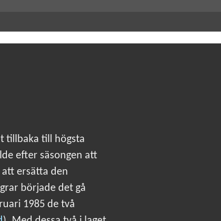
tillbaka till högsta
lde efter säsongen att
att ersätta den
grar började det gå
bruari 1985 de två
d
). Med dessa två i laget