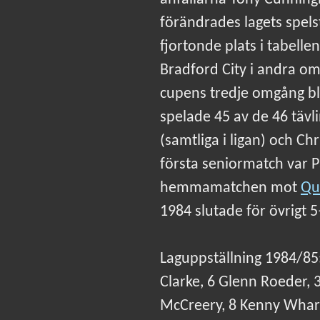
förändrades lagets spels
fjortonde plats i tabelle
Bradford City i andra o
cupens tredje omgång bl
spelade 45 av de 46 tävl
(samtliga i ligan) och C
första seniormatch var Pa
hemmamatchen mot
Qu
1984 slutade för övrigt 5
Laguppställning 1984/85
Clarke, 6 Glenn Roeder,
McCreery, 8 Kenny Whart