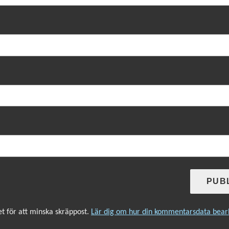
 för att minska skräppost.
Lär dig om hur din kommentarsdata bear