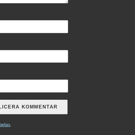
betas
.