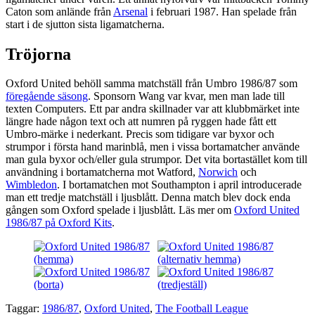
Caton som anlände från
Arsenal
i februari 1987. Han spelade från
start i de sjutton sista ligamatcherna.
Tröjorna
Oxford United behöll samma matchställ från Umbro 1986/87 som
föregående säsong
. Sponsorn Wang var kvar, men man lade till
texten Computers. Ett par andra skillnader var att klubbmärket inte
längre hade någon text och att numren på ryggen hade fått ett
Umbro-märke i nederkant. Precis som tidigare var byxor och
strumpor i första hand marinblå, men i vissa bortamatcher använde
man gula byxor och/eller gula strumpor. Det vita bortastället kom till
användning i bortamatcherna mot Watford,
Norwich
och
Wimbledon
. I bortamatchen mot Southampton i april introducerade
man ett tredje matchställ i ljusblått. Denna match blev dock enda
gången som Oxford spelade i ljusblått. Läs mer om
Oxford United
1986/87 på Oxford Kits
.
Taggar:
1986/87
,
Oxford United
,
The Football League