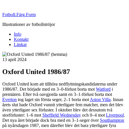
Fotboll.Färg.Form
Illustrationer av fotbollströjor
Info
Kontakt
Länkar
Publicerat
13 april 2024
Oxford United 1986/87
Oxford United kom att tillhöra nedflyttningskandidaterna under
1986/87. Det började med en 3–0-förlust borta mot
Watford
i
premiären. Efter två oavgjorda samt en 3–1-förlust borta mot
Everton
tog laget sin första seger, 2–1 borta mot
Aston Villa
. Innan
årets slut hade Oxford vunnit ytterligare fem matcher, men det blev
även ytterligare sex förluster. I oktober blev det dessutom två
storförluster: 1–6 mot
Sheffield Wednesday
och 0–4 mot
Liverpool
.
Det nya året började dock bra med en 3–1-seger över
Southampton
på nyårsdagen 1987, men därefter blev det bara ytterligare fyra