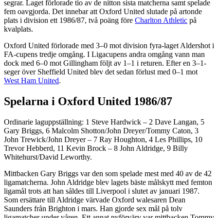
segrar. Laget förlorade tio av de nitton sista matcherna samt spelade
fem oavgjorda. Det innebar att Oxford United slutade på artonde
plats i division ett 1986/87, två poäng före
Charlton Athletic
på
kvalplats.
Oxford United förlorade med 3–0 mot division fyra-laget Aldershot i
FA-cupens tredje omgång. I Ligacupens andra omgång vann man
dock med 6–0 mot Gillingham följt av 1–1 i returen. Efter en 3–1-
seger över Sheffield United blev det sedan förlust med 0–1 mot
West Ham United
.
Spelarna i Oxford United 1986/87
Ordinarie laguppställning: 1 Steve Hardwick – 2 Dave Langan, 5
Gary Briggs, 6 Malcolm Shotton/John Dreyer/Tommy Caton, 3
John Trewick/John Dreyer – 7 Ray Houghton, 4 Les Phillips, 10
Trevor Hebberd, 11 Kevin Brock – 8 John Aldridge, 9 Billy
Whitehurst/David Leworthy.
Mittbacken Gary Briggs var den som spelade mest med 40 av de 42
ligamatcherna. John Aldridge blev lagets bäste målskytt med femton
ligamål trots att han såldes till Liverpool i slutet av januari 1987.
Som ersättare till Aldridge värvade Oxford walesaren Dean
Saunders från Brighton i mars. Han gjorde sex mål på tolv
ligamatcher under våren. Ett annat nyförvärv var mittbacken Tommy