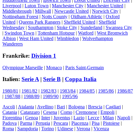
Huddersfield Town
|
Ipswich Town
|
Leeds United
|
Leicester City
|
Liverpool
|
Luton Town
|
Manchester City
|
Manchester United
|
Middlesbrough
|
Millwall
|
Newcastle United
|
Norwich City
|
Nottingham Forest
|
Notts County
|
Oldham Athletic
|
Oxford
United
|
Queens Park Rangers
|
Sheffield United
|
Sheffield
Wednesday
|
Southampton
|
Stoke City
|
Sunderland
|
Swansea City
|
Swindon Town
|
Tottenham Hotspur
|
Watford
|
West Bromwich
Albion
|
West Ham United
|
Wimbledon
|
Wolverhampton
Wanderers
Frankrike:
Division 1
Olympique Marseille
|
Monaco
|
Paris Saint-Germain
Italien:
Serie A
|
Serie B
|
Coppa Italia
1980/81
|
1981/82
|
1982/83
|
1983/84
|
1984/85
|
1985/86
|
1986/87
|
1987/88
|
1988/89
|
1989/90
|
1995/96
Ascoli
|
Atalanta
|
Avellino
|
Bari
|
Bologna
|
Brescia
|
Cagliari
|
Catania
|
Catanzaro
|
Cesena
|
Como
|
Cremonese
|
Empoli
|
Fiorentina
|
Genoa
|
Inter
|
Juventus
|
Lazio
|
Lecce
|
Milan
|
Napoli
|
Padova
|
Parma
|
Perugia
|
Pescara
|
Piacenza
|
Pisa
|
Pistoiese
|
Roma
|
Sampdoria
|
Torino
|
Udinese
|
Verona
|
Vicenza