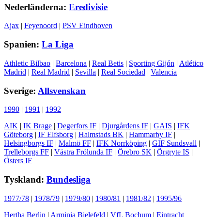
Nederländerna:
Eredivisie
Ajax
|
Feyenoord
|
PSV Eindhoven
Spanien:
La Liga
Athletic Bilbao
|
Barcelona
|
Real Betis
|
Sporting Gijón
|
Atlético
Madrid
|
Real Madrid
|
Sevilla
|
Real Sociedad
|
Valencia
Sverige:
Allsvenskan
1990
|
1991
|
1992
AIK
|
IK Brage
|
Degerfors IF
|
Djurgårdens IF
|
GAIS
|
IFK
Göteborg
|
IF Elfsborg
|
Halmstads BK
|
Hammarby IF
|
Helsingborgs IF
|
Malmö FF
|
IFK Norrköping
|
GIF Sundsvall
|
Trelleborgs FF
|
Västra Frölunda IF
|
Örebro SK
|
Örgryte IS
|
Östers IF
Tyskland:
Bundesliga
1977/78
|
1978/79
|
1979/80
|
1980/81
|
1981/82
|
1995/96
Hertha Berlin
|
Arminia Bielefeld
|
VfL Bochum
|
Eintracht