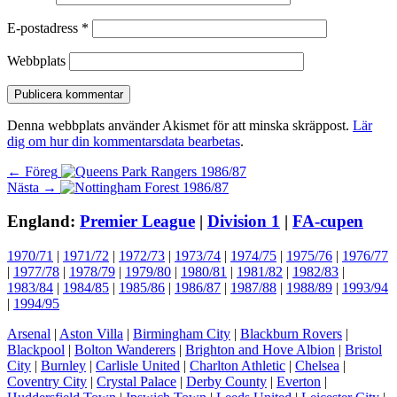
E-postadress
*
Webbplats
Denna webbplats använder Akismet för att minska skräppost.
Lär
dig om hur din kommentarsdata bearbetas
.
Inläggsnavigering
Föregående
← Föreg
Nästa
inlägg:
Nästa →
inlägg:
England:
Premier League
|
Division 1
|
FA-cupen
1970/71
|
1971/72
|
1972/73
|
1973/74
|
1974/75
|
1975/76
|
1976/77
|
1977/78
|
1978/79
|
1979/80
|
1980/81
|
1981/82
|
1982/83
|
1983/84
|
1984/85
|
1985/86
|
1986/87
|
1987/88
|
1988/89
|
1993/94
|
1994/95
Arsenal
|
Aston Villa
|
Birmingham City
|
Blackburn Rovers
|
Blackpool
|
Bolton Wanderers
|
Brighton and Hove Albion
|
Bristol
City
|
Burnley
|
Carlisle United
|
Charlton Athletic
|
Chelsea
|
Coventry City
|
Crystal Palace
|
Derby County
|
Everton
|