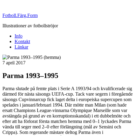
Fotboll.Färg.Form
Illustrationer av fotbollströjor
Info
Kontakt
Länkar
Publicerat
7 april 2017
Parma 1993–1995
Parma slutade på femte plats i Serie A 1993/94 och kvalificerade sig
därmed för nästa säsongs UEFA-cup. Tack vare segern i föregående
säsongs Cupvinnarcup fick laget delta i europeiska supercupen som
spelades i januari/februari 1994. Där mötte man Milan (som hade
ersatt Champions League-vinnarna Olympique Marseille som var
avstängda på grund av en korruptionsskandal) i ett dubbelmöte och
efter att ha förlorat första matchen hemma med 0–1 lyckades Parma
vända till seger med 2–0 efter förlängning (mål av Sensini och
Crippa). Som regerande mästare deltog Parma även i