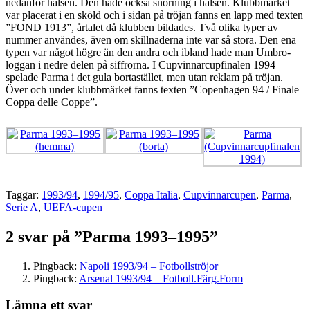
nedanför halsen. Den hade också snörning i halsen. Klubbmärket
var placerat i en sköld och i sidan på tröjan fanns en lapp med texten
”FOND 1913”, årtalet då klubben bildades. Två olika typer av
nummer användes, även om skillnaderna inte var så stora. Den ena
typen var något högre än den andra och ibland hade man Umbro-
loggan i nedre delen på siffrorna. I Cupvinnarcupfinalen 1994
spelade Parma i det gula bortastället, men utan reklam på tröjan.
Över och under klubbmärket fanns texten ”Copenhagen 94 / Finale
Coppa delle Coppe”.
Taggar:
1993/94
,
1994/95
,
Coppa Italia
,
Cupvinnarcupen
,
Parma
,
Serie A
,
UEFA-cupen
2 svar på ”Parma 1993–1995”
Pingback:
Napoli 1993/94 – Fotbollströjor
Pingback:
Arsenal 1993/94 – Fotboll.Färg.Form
Lämna ett svar