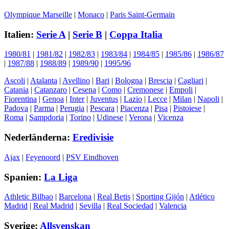
Olympique Marseille
|
Monaco
|
Paris Saint-Germain
Italien:
Serie A
|
Serie B
|
Coppa Italia
1980/81
|
1981/82
|
1982/83
|
1983/84
|
1984/85
|
1985/86
|
1986/87
|
1987/88
|
1988/89
|
1989/90
|
1995/96
Ascoli
|
Atalanta
|
Avellino
|
Bari
|
Bologna
|
Brescia
|
Cagliari
|
Catania
|
Catanzaro
|
Cesena
|
Como
|
Cremonese
|
Empoli
|
Fiorentina
|
Genoa
|
Inter
|
Juventus
|
Lazio
|
Lecce
|
Milan
|
Napoli
|
Padova
|
Parma
|
Perugia
|
Pescara
|
Piacenza
|
Pisa
|
Pistoiese
|
Roma
|
Sampdoria
|
Torino
|
Udinese
|
Verona
|
Vicenza
Nederländerna:
Eredivisie
Ajax
|
Feyenoord
|
PSV Eindhoven
Spanien:
La Liga
Athletic Bilbao
|
Barcelona
|
Real Betis
|
Sporting Gijón
|
Atlético
Madrid
|
Real Madrid
|
Sevilla
|
Real Sociedad
|
Valencia
Sverige:
Allsvenskan