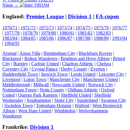
Inläggsnavigering
Nästa
inlägg:
Nästa →
inlägg:
England:
Premier League
|
Division 1
|
FA-cupen
1970/71
|
1971/72
|
1972/73
|
1973/74
|
1974/75
|
1975/76
|
1976/77
|
1977/78
|
1978/79
|
1979/80
|
1980/81
|
1981/82
|
1982/83
|
1983/84
|
1984/85
|
1985/86
|
1986/87
|
1987/88
|
1988/89
|
1993/94
|
1994/95
Arsenal
|
Aston Villa
|
Birmingham City
|
Blackburn Rovers
|
Blackpool
|
Bolton Wanderers
|
Brighton and Hove Albion
|
Bristol
City
|
Burnley
|
Carlisle United
|
Charlton Athletic
|
Chelsea
|
Coventry City
|
Crystal Palace
|
Derby County
|
Everton
|
Huddersfield Town
|
Ipswich Town
|
Leeds United
|
Leicester City
|
Liverpool
|
Luton Town
|
Manchester City
|
Manchester United
|
Middlesbrough
|
Millwall
|
Newcastle United
|
Norwich City
|
Nottingham Forest
|
Notts County
|
Oldham Athletic
|
Oxford
United
|
Queens Park Rangers
|
Sheffield United
|
Sheffield
Wednesday
|
Southampton
|
Stoke City
|
Sunderland
|
Swansea City
|
Swindon Town
|
Tottenham Hotspur
|
Watford
|
West Bromwich
Albion
|
West Ham United
|
Wimbledon
|
Wolverhampton
Wanderers
Frankrike:
Division 1