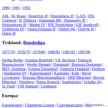
1990
|
1991
|
1992
AIK
|
IK Brage
|
Degerfors IF
|
Djurgårdens IF
|
GAIS
|
IFK
Göteborg
|
IF Elfsborg
|
Halmstads BK
|
Hammarby IF
|
Helsingborgs IF
|
Malmö FF
|
IFK Norrköping
|
GIF Sundsvall
|
Trelleborgs FF
|
Västra Frölunda IF
|
Örebro SK
|
Örgryte IS
|
Östers IF
Tyskland:
Bundesliga
1977/78
|
1978/79
|
1979/80
|
1980/81
|
1981/82
|
1995/96
Hertha Berlin
|
Arminia Bielefeld
|
VfL Bochum
|
Eintracht
Braunschweig
|
Werder Bremen
|
Darmstadt
|
Borussia Dortmund
|
MSV Duisburg
|
Fortuna Düsseldorf
|
Eintracht Frankfurt
|
Freiburg
|
Hamburger SV
|
Kaiserslautern
|
Karlsruhe
|
Köln
|
Bayer
Leverkusen
|
Borussia Mönchengladbach
|
1860 München
|
Bayern
München
|
Nürnberg
|
Hansa Rostock
|
Saarbrücken
|
Schalke 04
|
St. Pauli
|
VfB Stuttgart
|
Uerdingen
Europa:
Europacupen
|
Champions League
|
Cupvinnarcupen
|
Mässcupen
|