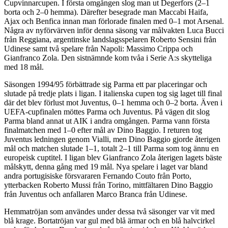
Cupvinnarcupen. I första omgången slog man ut Degerfors (2–1
borta och 2–0 hemma). Därefter besegrade man Maccabi Haifa,
Ajax och Benfica innan man förlorade finalen med 0–1 mot Arsenal.
Några av nyförvärven inför denna säsong var målvakten Luca Bucci
från Reggiana, argentinske landslagsspelaren Roberto Sensini från
Udinese samt två spelare från Napoli: Massimo Crippa och
Gianfranco Zola. Den sistnämnde kom tvåa i Serie A:s skytteliga
med 18 mål.
Säsongen 1994/95 förbättrade sig Parma ett par placeringar och
slutade på tredje plats i ligan. I italienska cupen tog sig laget till final
där det blev förlust mot Juventus, 0–1 hemma och 0–2 borta. Även i
UEFA-cupfinalen möttes Parma och Juventus. På vägen dit slog
Parma bland annat ut AIK i andra omgången. Parma vann första
finalmatchen med 1–0 efter mål av Dino Baggio. I returen tog
Juventus ledningen genom Vialli, men Dino Baggio gjorde återigen
mål och matchen slutade 1–1, totalt 2–1 till Parma som tog ännu en
europeisk cuptitel. I ligan blev Gianfranco Zola återigen lagets bäste
målskytt, denna gång med 19 mål. Nya spelare i laget var bland
andra portugisiske försvararen Fernando Couto från Porto,
ytterbacken Roberto Mussi från Torino, mittfältaren Dino Baggio
från Juventus och anfallaren Marco Branca från Udinese.
Hemmatröjan som användes under dessa två säsonger var vit med
blå krage. Bortatröjan var gul med blå ärmar och en blå halvcirkel