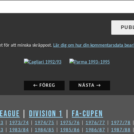
 för att minska skräppost.
Lär dig om hur din kommentarsdata bear
INLÄGGSNAVIGERING
Föregående
Nästa
inlägg:
inlägg:
← FÖREG
NÄSTA →
LEAGUE
|
DIVISION 1
|
FA-CUPEN
73
|
1973/74
|
1974/75
|
1975/76
|
1976/77
|
1977/78
83
|
1983/84
|
1984/85
|
1985/86
|
1986/87
|
1987/88