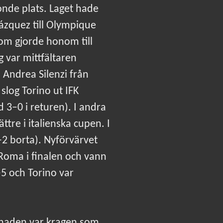
onde plats. Laget hade
Vázquez till Olympique
som gjorde honom till
 var mittfältaren
 Andrea Silenzi från
slog Torino ut IFK
 3–0 i returen). I andra
re i italienska cupen. I
2 borta). Nyförvärvet
Roma i finalen och vann
–5 och Torino var
lnaden var kragen som