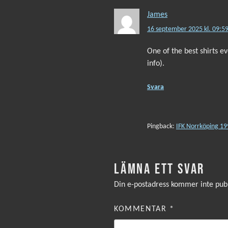
James
16 september 2025 kl. 09:5
One of the best shirts e
info).
Svara
Pingback:
IFK Norrköping 19
LÄMNA ETT SVAR
Din e-postadress kommer inte publ
KOMMENTAR
*