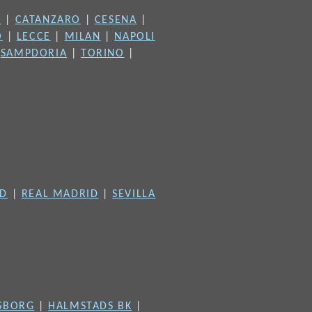
A
|
CATANZARO
|
CESENA
|
O
|
LECCE
|
MILAN
|
NAPOLI
|
SAMPDORIA
|
TORINO
|
ID
|
REAL MADRID
|
SEVILLA
FSBORG
|
HALMSTADS BK
|