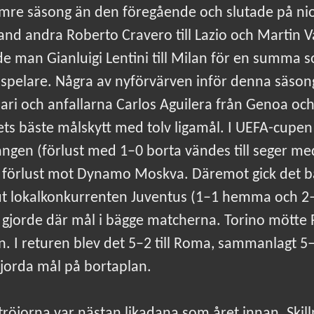
sämre säsong än den föregående och slutade på ni
land andra Roberto Cravero till Lazio och Martin 
e man Gianluigi Lentini till Milan för en summa 
sspelare. Några av nyförvärven inför denna säsong
ari och anfallarna Carlos Aguilera från Genoa och
ets bäste målskytt med tolv ligamål. I UEFA-cupen 
ngen (förlust med 1–0 borta vändes till seger med
förlust mot Dynamo Moskva. Däremot gick det bätt
 ut lokalkonkurrenten Juventus (1–1 hemma och 2–
 gjorde där mål i bägge matcherna. Torino mötte 
. I returen blev det 5–2 till Roma, sammanlagt 5
gjorda mål på bortaplan.
öjorna var nästan likadana som året innan. Skil