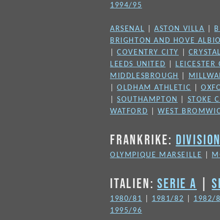
1994/95
ARSENAL
|
ASTON VILLA
|
B
BRIGHTON AND HOVE ALBI
|
COVENTRY CITY
|
CRYSTA
LEEDS UNITED
|
LEICESTER 
MIDDLESBROUGH
|
MILLWA
|
OLDHAM ATHLETIC
|
OXF
|
SOUTHAMPTON
|
STOKE C
WATFORD
|
WEST BROMWIC
FRANKRIKE:
DIVISIO
OLYMPIQUE MARSEILLE
|
M
ITALIEN:
SERIE A
|
S
1980/81
|
1981/82
|
1982/
1995/96