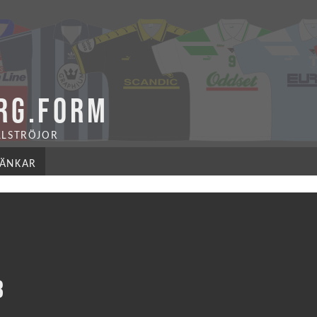
RG.FORM
LLSTRÖJOR
LÄNKAR
3