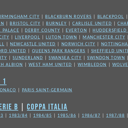
IRMINGHAM CITY
|
BLACKBURN ROVERS
|
BLACKPOOL
ON
|
BRISTOL CITY
|
BURNLEY
|
CARLISLE UNITED
|
CHA
L PALACE
|
DERBY COUNTY
|
EVERTON
|
HUDDERSFIELD
CITY
|
LIVERPOOL
|
LUTON TOWN
|
MANCHESTER CITY
LL
|
NEWCASTLE UNITED
|
NORWICH CITY
|
NOTTINGHA
ORD UNITED
|
QUEENS PARK RANGERS
|
SHEFFIELD UNI
ITY
|
SUNDERLAND
|
SWANSEA CITY
|
SWINDON TOWN
H ALBION
|
WEST HAM UNITED
|
WIMBLEDON
|
WOLVE
N 1
ONACO
|
PARIS SAINT-GERMAIN
ERIE B
|
COPPA ITALIA
83
|
1983/84
|
1984/85
|
1985/86
|
1986/87
|
1987/88