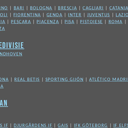
INO
|
BARI
|
BOLOGNA
|
BRESCIA
|
CAGLIARI
|
CATANI
OLI
|
FIORENTINA
|
GENOA
|
INTER
|
JUVENTUS
|
LAZI
IA
|
PESCARA
|
PIACENZA
|
PISA
|
PISTOIESE
|
ROMA
ZA
EDIVISIE
INDHOVEN
ONA
|
REAL BETIS
|
SPORTING GIJÓN
|
ATLÉTICO MADR
IA
KAN
S IF
|
DJURGÅRDENS IF
|
GAIS
|
IFK GÖTEBORG
|
IF EL