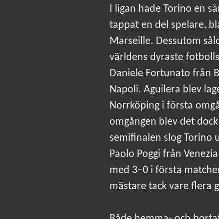
I ligan hade Torino en 
tappat en del spelare, b
Marseille. Dessutom såld
världens dyraste fotboll
Daniele Fortunato från B
Napoli. Aguilera blev lag
Norrköping i första omgå
omgången blev det dock 
semifinalen slog Torino
Paolo Poggi från Venezia
med 3–0 i första matchen
mästare tack vare flera 
Både hemma- och bortatr