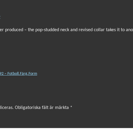
9
ver produced – the pop-studded neck and revised collar takes it to ano
92 – Fotboll.Färg.Form
iceras.
Obligatoriska fält är märkta
*