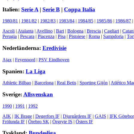
Italien:
Serie A
|
Serie B
|
Coppa Italia
1980/81
|
1981/82
|
1982/83
|
1983/84
|
1984/85
|
1985/86
|
1986/87
Ascoli
|
Atalanta
|
Avellino
|
Bari
|
Bologna
|
Brescia
|
Cagliari
|
Catan
Perugia
|
Pescara
|
Piacenza
|
Pisa
|
Pistoiese
|
Roma
|
Sampdoria
|
Tor
Nederländerna:
Eredivisie
Ajax
|
Feyenoord
|
PSV Eindhoven
Spanien:
La Liga
Athletic Bilbao
|
Barcelona
|
Real Betis
|
Sporting Gijón
|
Atlético Ma
Sverige:
Allsvenskan
1990
|
1991
|
1992
AIK
|
IK Brage
|
Degerfors IF
|
Djurgårdens IF
|
GAIS
|
IFK Götebo
Frölunda IF
|
Örebro SK
|
Örgryte IS
|
Östers IF
Tyskland:
Bundesliga