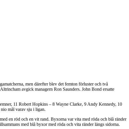
igamatcherna, men därefter blev det femton förluster och två
laget Altrincham avgick managern Ron Saunders. John Bond ersatte
Bremner, 11 Robert Hopkins – 8 Wayne Clarke, 9 Andy Kennedy, 10
io mål varav sju i ligan.
 med en röd och en vit rand. Byxorna var vita med röda och blå ränder
 tillsammans med blå byxor med röda och vita ränder längs sidorna.