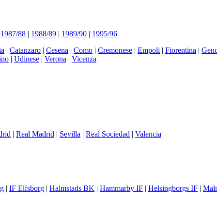
|
1987/88
|
1988/89
|
1989/90
|
1995/96
ia
|
Catanzaro
|
Cesena
|
Como
|
Cremonese
|
Empoli
|
Fiorentina
|
Gen
ino
|
Udinese
|
Verona
|
Vicenza
drid
|
Real Madrid
|
Sevilla
|
Real Sociedad
|
Valencia
rg
|
IF Elfsborg
|
Halmstads BK
|
Hammarby IF
|
Helsingborgs IF
|
Mal