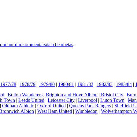
 om hur din kommentarsdata bearbetas
.
|
1977/78
|
1978/79
|
1979/80
|
1980/81
|
1981/82
|
1982/83
|
1983/84
|
ol
|
Bolton Wanderers
|
Brighton and Hove Albion
|
Bristol City
|
Burn
ch Town
|
Leeds United
|
Leicester City
|
Liverpool
|
Luton Town
|
Manc
|
Oldham Athletic
|
Oxford United
|
Queens Park Rangers
|
Sheffield U
Bromwich Albion
|
West Ham United
|
Wimbledon
|
Wolverhampton W