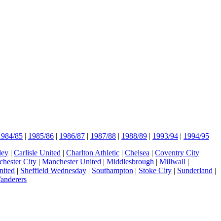
1984/85
|
1985/86
|
1986/87
|
1987/88
|
1988/89
|
1993/94
|
1994/95
ley
|
Carlisle United
|
Charlton Athletic
|
Chelsea
|
Coventry City
|
hester City
|
Manchester United
|
Middlesbrough
|
Millwall
|
nited
|
Sheffield Wednesday
|
Southampton
|
Stoke City
|
Sunderland
|
anderers