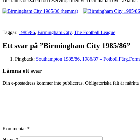
Det fanns också en röd reservtröja med vita och blå fält över axlarna.
Taggar:
1985/86
,
Birmingham City
,
The Football League
Ett svar på ”Birmingham City 1985/86”
Pingback:
Southampton 1985/86, 1986/87 – Fotboll.Färg.Form
Lämna ett svar
Din e-postadress kommer inte publiceras.
Obligatoriska fält är märkta
Kommentar
*
Namn
*