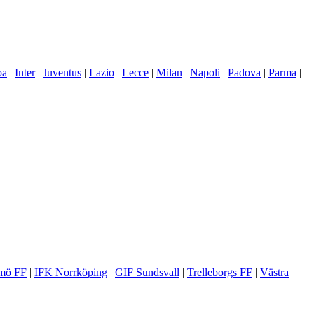
oa
|
Inter
|
Juventus
|
Lazio
|
Lecce
|
Milan
|
Napoli
|
Padova
|
Parma
|
mö FF
|
IFK Norrköping
|
GIF Sundsvall
|
Trelleborgs FF
|
Västra