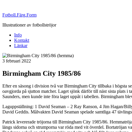
Fotboll.Färg.Form
Illustrationer av fotbollströjor
Info
Kontakt
Länkar
Publicerat
3 februari 2022
Birmingham City 1985/86
Efter en säsong i division två var Birmingham City tillbaka i högsta s
oavgjorda på sjutton matcher. Laget sjönk därför till näst sista plat
Saunders, men kunde inte föra laget uppåt i tabellen. Birmingham blev 
Laguppställning: 1 David Seaman – 2 Ray Ranson, 4 Jim Hagan/Bill
David Geddis. Målvakten David Seaman spelade samtliga 47 tävlingsm
Patrick levererade tröjorna till Birmingham City 1985/86. Hemmatröja
längs sidorna och strumporna var röda med vit överdel. Bortatröjan va