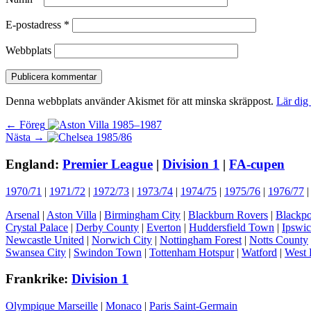
E-postadress
*
Webbplats
Denna webbplats använder Akismet för att minska skräppost.
Lär dig
Inläggsnavigering
Föregående
← Föreg
Nästa
inlägg:
Nästa →
inlägg:
England:
Premier League
|
Division 1
|
FA-cupen
1970/71
|
1971/72
|
1972/73
|
1973/74
|
1974/75
|
1975/76
|
1976/77
Arsenal
|
Aston Villa
|
Birmingham City
|
Blackburn Rovers
|
Blackpo
Crystal Palace
|
Derby County
|
Everton
|
Huddersfield Town
|
Ipswi
Newcastle United
|
Norwich City
|
Nottingham Forest
|
Notts County
Swansea City
|
Swindon Town
|
Tottenham Hotspur
|
Watford
|
West 
Frankrike:
Division 1
Olympique Marseille
|
Monaco
|
Paris Saint-Germain