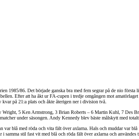
erien 1985/86. Det började ganska bra med fem segrar på de nio första l
s i tabellen. Efter att ha åkt ur FA-cupen i tredje omgången mot amatör
kvar på 21:a plats och åkte återigen ner i division två.
y Wright, 5 Ken Armstrong, 3 Brian Roberts – 6 Martin Kuhl, 7 Des 
atcher under säsongen. Andy Kennedy blev bäste målskytt med totalt n
n var blå med röda och vita fält över axlarna. Hals och muddar var blå
r i samma stil fast vit med blå och röda fält över axlarna och användes