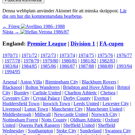
Denna webbplats använder Akismet för att minska skräppost.
Lär
dig om hur din kommentarsdata bearbetas
.
Inläggsnavigering
Föregående
← Föreg
Nästa
inlägg:
Nästa →
inlägg:
England:
Premier League
|
Division 1
|
FA-cupen
1970/71
|
1971/72
|
1972/73
|
1973/74
|
1974/75
|
1975/76
|
1976/77
|
1977/78
|
1978/79
|
1979/80
|
1980/81
|
1981/82
|
1982/83
|
1983/84
|
1984/85
|
1985/86
|
1986/87
|
1987/88
|
1988/89
|
1993/94
|
1994/95
Arsenal
|
Aston Villa
|
Birmingham City
|
Blackburn Rovers
|
Blackpool
|
Bolton Wanderers
|
Brighton and Hove Albion
|
Bristol
City
|
Burnley
|
Carlisle United
|
Charlton Athletic
|
Chelsea
|
Coventry City
|
Crystal Palace
|
Derby County
|
Everton
|
Huddersfield Town
|
Ipswich Town
|
Leeds United
|
Leicester City
|
Liverpool
|
Luton Town
|
Manchester City
|
Manchester United
|
Middlesbrough
|
Millwall
|
Newcastle United
|
Norwich City
|
Nottingham Forest
|
Notts County
|
Oldham Athletic
|
Oxford
United
|
Queens Park Rangers
|
Sheffield United
|
Sheffield
Wednesday
|
Southampton
|
Stoke City
|
Sunderland
|
Swansea City