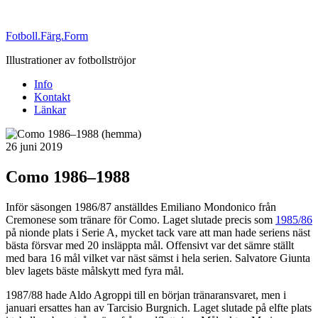
Fotboll.Färg.Form
Illustrationer av fotbollströjor
Info
Kontakt
Länkar
Publicerat
26 juni 2019
Como 1986–1988
Inför säsongen 1986/87 anställdes Emiliano Mondonico från
Cremonese som tränare för Como. Laget slutade precis som
1985/86
på nionde plats i Serie A, mycket tack vare att man hade seriens näst
bästa försvar med 20 insläppta mål. Offensivt var det sämre ställt
med bara 16 mål vilket var näst sämst i hela serien. Salvatore Giunta
blev lagets bäste målskytt med fyra mål.
1987/88 hade Aldo Agroppi till en början tränaransvaret, men i
januari ersattes han av Tarcisio Burgnich. Laget slutade på elfte plats