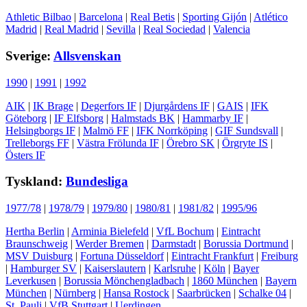
Athletic Bilbao
|
Barcelona
|
Real Betis
|
Sporting Gijón
|
Atlético
Madrid
|
Real Madrid
|
Sevilla
|
Real Sociedad
|
Valencia
Sverige:
Allsvenskan
1990
|
1991
|
1992
AIK
|
IK Brage
|
Degerfors IF
|
Djurgårdens IF
|
GAIS
|
IFK
Göteborg
|
IF Elfsborg
|
Halmstads BK
|
Hammarby IF
|
Helsingborgs IF
|
Malmö FF
|
IFK Norrköping
|
GIF Sundsvall
|
Trelleborgs FF
|
Västra Frölunda IF
|
Örebro SK
|
Örgryte IS
|
Östers IF
Tyskland:
Bundesliga
1977/78
|
1978/79
|
1979/80
|
1980/81
|
1981/82
|
1995/96
Hertha Berlin
|
Arminia Bielefeld
|
VfL Bochum
|
Eintracht
Braunschweig
|
Werder Bremen
|
Darmstadt
|
Borussia Dortmund
|
MSV Duisburg
|
Fortuna Düsseldorf
|
Eintracht Frankfurt
|
Freiburg
|
Hamburger SV
|
Kaiserslautern
|
Karlsruhe
|
Köln
|
Bayer
Leverkusen
|
Borussia Mönchengladbach
|
1860 München
|
Bayern
München
|
Nürnberg
|
Hansa Rostock
|
Saarbrücken
|
Schalke 04
|
St. Pauli
|
VfB Stuttgart
|
Uerdingen