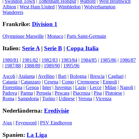
|
Swindon Town
|
Tottenham Hotspur
|
Watford
|
West Bromwich
Albion
|
West Ham United
|
Wimbledon
|
Wolverhampton
Wanderers
Frankrike:
Division 1
Olympique Marseille
|
Monaco
|
Paris Saint-Germain
Italien:
Serie A
|
Serie B
|
Coppa Italia
1980/81
|
1981/82
|
1982/83
|
1983/84
|
1984/85
|
1985/86
|
1986/87
|
1987/88
|
1988/89
|
1989/90
|
1995/96
Ascoli
|
Atalanta
|
Avellino
|
Bari
|
Bologna
|
Brescia
|
Cagliari
|
Catania
|
Catanzaro
|
Cesena
|
Como
|
Cremonese
|
Empoli
|
Fiorentina
|
Genoa
|
Inter
|
Juventus
|
Lazio
|
Lecce
|
Milan
|
Napoli
|
Padova
|
Parma
|
Perugia
|
Pescara
|
Piacenza
|
Pisa
|
Pistoiese
|
Roma
|
Sampdoria
|
Torino
|
Udinese
|
Verona
|
Vicenza
Nederländerna:
Eredivisie
Ajax
|
Feyenoord
|
PSV Eindhoven
Spanien:
La Liga