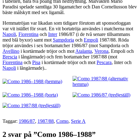
i tabellen, bara två poäng från nedflyttning. Målvakten Mario
Paradisi spelade samtliga 30 ligamatcher och Dan Corneliusson blev
bäste målskytt med sex ligamål.
Hemmatröjan var likadan som tidigare förutom att sponsorloggan
var vit istället för svart. En vit bortatröja användes i matcherna mot
Napoli
,
Fiorentina
och
Inter
1986/87 (i de två senare tillsammans
med blå byxor) samt mot
Sampdoria
och
Empoli
1987/88. Röda
tröjor användes i sex bortamatcher 1986/87 (mot Sampdoria och
Avellino
i kortärmade tröjor och mot
Atalanta
,
Verona
, Empoli och
Brescia
i långärmade) och fem bortamatcher 1987/88 (mot
Fiorentina
och
Pisa
i kortärmade tröjor och mot
Pescara
, Inter och
Napoli
i långärmade)..
Taggar:
1986/87
,
1987/88
,
Como
,
Serie A
2 svar på ”Como 1986–1988”