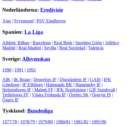
Nederländerna:
Eredivisie
Ajax
|
Feyenoord
|
PSV Eindhoven
Spanien:
La Liga
Athletic Bilbao
|
Barcelona
|
Real Betis
|
Sporting Gijón
|
Atlético
Madrid
|
Real Madrid
|
Sevilla
|
Real Sociedad
|
Valencia
Sverige:
Allsvenskan
1990
|
1991
|
1992
AIK
|
IK Brage
|
Degerfors IF
|
Djurgårdens IF
|
GAIS
|
IFK
Göteborg
|
IF Elfsborg
|
Halmstads BK
|
Hammarby IF
|
Helsingborgs IF
|
Malmö FF
|
IFK Norrköping
|
GIF Sundsvall
|
Trelleborgs FF
|
Västra Frölunda IF
|
Örebro SK
|
Örgryte IS
|
Östers IF
Tyskland:
Bundesliga
1977/78
|
1978/79
|
1979/80
|
1980/81
|
1981/82
|
1995/96