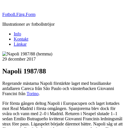
Fotboll.Färg.Form
Illustrationer av fotbollströjor
Info
Kontakt
Länkar
Publicerat
29 december 2017
Napoli 1987/88
Regerande mästarna Napoli förstärkte laget med brasilianske
anfallaren Careca från São Paulo och vänsterbacken Giovanni
Francini från
Torino
.
För första gången deltog Napoli i Europacupen och laget lottades
mot Real Madrid i första omgången. Spanjorerna blev dock för
svåra och vann med 2–0 i Madrid. Returen i Neapel slutade 1–1
sedan Emilio Butragueño kvitterat Giovanni Francinis ledningsmål
strax före paus. Ligaspelet började däremot bättre. Napoli såg ut att