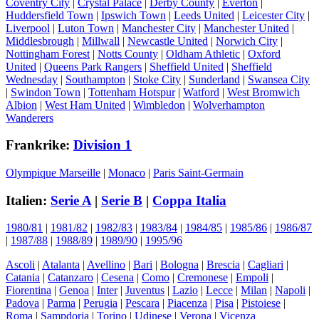
Coventry City
|
Crystal Palace
|
Derby County
|
Everton
|
Huddersfield Town
|
Ipswich Town
|
Leeds United
|
Leicester City
|
Liverpool
|
Luton Town
|
Manchester City
|
Manchester United
|
Middlesbrough
|
Millwall
|
Newcastle United
|
Norwich City
|
Nottingham Forest
|
Notts County
|
Oldham Athletic
|
Oxford
United
|
Queens Park Rangers
|
Sheffield United
|
Sheffield
Wednesday
|
Southampton
|
Stoke City
|
Sunderland
|
Swansea City
|
Swindon Town
|
Tottenham Hotspur
|
Watford
|
West Bromwich
Albion
|
West Ham United
|
Wimbledon
|
Wolverhampton
Wanderers
Frankrike:
Division 1
Olympique Marseille
|
Monaco
|
Paris Saint-Germain
Italien:
Serie A
|
Serie B
|
Coppa Italia
1980/81
|
1981/82
|
1982/83
|
1983/84
|
1984/85
|
1985/86
|
1986/87
|
1987/88
|
1988/89
|
1989/90
|
1995/96
Ascoli
|
Atalanta
|
Avellino
|
Bari
|
Bologna
|
Brescia
|
Cagliari
|
Catania
|
Catanzaro
|
Cesena
|
Como
|
Cremonese
|
Empoli
|
Fiorentina
|
Genoa
|
Inter
|
Juventus
|
Lazio
|
Lecce
|
Milan
|
Napoli
|
Padova
|
Parma
|
Perugia
|
Pescara
|
Piacenza
|
Pisa
|
Pistoiese
|
Roma
|
Sampdoria
|
Torino
|
Udinese
|
Verona
|
Vicenza