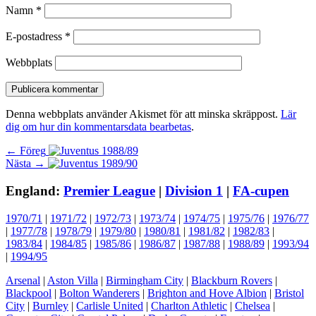
Namn
*
E-postadress
*
Webbplats
Denna webbplats använder Akismet för att minska skräppost.
Lär
dig om hur din kommentarsdata bearbetas
.
Inläggsnavigering
Föregående
← Föreg
Nästa
inlägg:
Nästa →
inlägg:
England:
Premier League
|
Division 1
|
FA-cupen
1970/71
|
1971/72
|
1972/73
|
1973/74
|
1974/75
|
1975/76
|
1976/77
|
1977/78
|
1978/79
|
1979/80
|
1980/81
|
1981/82
|
1982/83
|
1983/84
|
1984/85
|
1985/86
|
1986/87
|
1987/88
|
1988/89
|
1993/94
|
1994/95
Arsenal
|
Aston Villa
|
Birmingham City
|
Blackburn Rovers
|
Blackpool
|
Bolton Wanderers
|
Brighton and Hove Albion
|
Bristol
City
|
Burnley
|
Carlisle United
|
Charlton Athletic
|
Chelsea
|