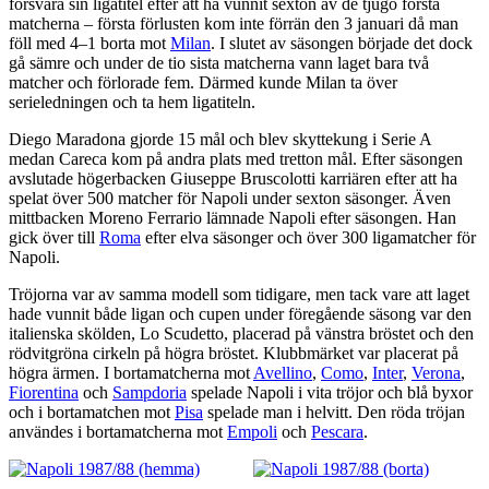
försvara sin ligatitel efter att ha vunnit sexton av de tjugo första
matcherna – första förlusten kom inte förrän den 3 januari då man
föll med 4–1 borta mot
Milan
. I slutet av säsongen började det dock
gå sämre och under de tio sista matcherna vann laget bara två
matcher och förlorade fem. Därmed kunde Milan ta över
serieledningen och ta hem ligatiteln.
Diego Maradona gjorde 15 mål och blev skyttekung i Serie A
medan Careca kom på andra plats med tretton mål. Efter säsongen
avslutade högerbacken Giuseppe Bruscolotti karriären efter att ha
spelat över 500 matcher för Napoli under sexton säsonger. Även
mittbacken Moreno Ferrario lämnade Napoli efter säsongen. Han
gick över till
Roma
efter elva säsonger och över 300 ligamatcher för
Napoli.
Tröjorna var av samma modell som tidigare, men tack vare att laget
hade vunnit både ligan och cupen under föregående säsong var den
italienska skölden, Lo Scudetto, placerad på vänstra bröstet och den
rödvitgröna cirkeln på högra bröstet. Klubbmärket var placerat på
högra ärmen. I bortamatcherna mot
Avellino
,
Como
,
Inter
,
Verona
,
Fiorentina
och
Sampdoria
spelade Napoli i vita tröjor och blå byxor
och i bortamatchen mot
Pisa
spelade man i helvitt. Den röda tröjan
användes i bortamatcherna mot
Empoli
och
Pescara
.