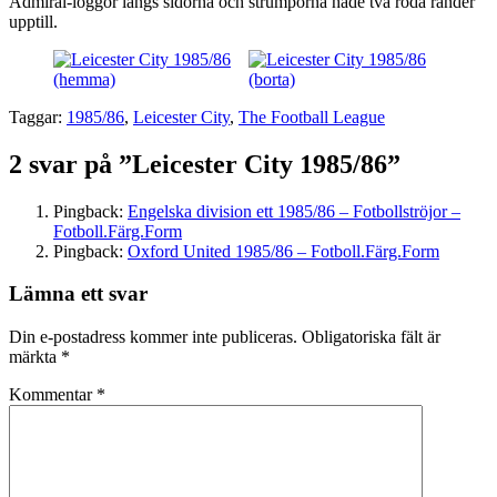
Admiral-loggor längs sidorna och strumporna hade två röda ränder
upptill.
Taggar:
1985/86
,
Leicester City
,
The Football League
2 svar på ”Leicester City 1985/86”
Pingback:
Engelska division ett 1985/86 – Fotbollströjor –
Fotboll.Färg.Form
Pingback:
Oxford United 1985/86 – Fotboll.Färg.Form
Lämna ett svar
Din e-postadress kommer inte publiceras.
Obligatoriska fält är
märkta
*
Kommentar
*