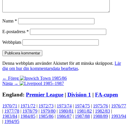
Namn
*
E-postadress
*
Webbplats
Denna webbplats använder Akismet för att minska skräppost.
Lär
dig om hur din kommentarsdata bearbetas
.
Inläggsnavigering
Föregående
← Föreg
Nästa
inlägg:
Nästa →
inlägg:
England:
Premier League
|
Division 1
|
FA-cupen
1970/71
|
1971/72
|
1972/73
|
1973/74
|
1974/75
|
1975/76
|
1976/77
|
1977/78
|
1978/79
|
1979/80
|
1980/81
|
1981/82
|
1982/83
|
1983/84
|
1984/85
|
1985/86
|
1986/87
|
1987/88
|
1988/89
|
1993/94
|
1994/95