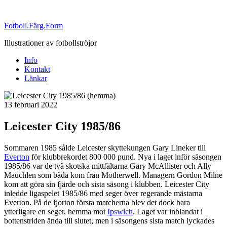
Fotboll.Färg.Form
Illustrationer av fotbollströjor
Info
Kontakt
Länkar
Publicerat
13 februari 2022
Leicester City 1985/86
Sommaren 1985 sålde Leicester skyttekungen Gary Lineker till
Everton
för klubbrekordet 800 000 pund. Nya i laget inför säsongen
1985/86 var de två skotska mittfältarna Gary McAllister och Ally
Mauchlen som båda kom från Motherwell. Managern Gordon Milne
kom att göra sin fjärde och sista säsong i klubben. Leicester City
inledde ligaspelet 1985/86 med seger över regerande mästarna
Everton. På de fjorton första matcherna blev det dock bara
ytterligare en seger, hemma mot
Ipswich
. Laget var inblandat i
bottenstriden ända till slutet, men i säsongens sista match lyckades