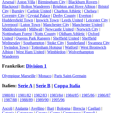
Arsenal
|
Aston Villa
|
Birmingham City
|
Blackburn Rovers
|
Blackpool
|
Bolton Wanderers
|
Brighton and Hove Albion
|
Bristol
City
|
Burnley
|
Carlisle United
|
Charlton Athletic
|
Chelsea
|
Coventry City
|
Crystal Palace
|
Derby County
|
Everton
|
Huddersfield Town
|
Ipswich Town
|
Leeds United
|
Leicester City
|
Liverpool
|
Luton Town
|
Manchester City
|
Manchester United
|
Middlesbrough
|
Millwall
|
Newcastle United
|
Norwich City
|
Nottingham Forest
|
Notts County
|
Oldham Athletic
|
Oxford
United
|
Queens Park Rangers
|
Sheffield United
|
Sheffield
Wednesday
|
Southampton
|
Stoke City
|
Sunderland
|
Swansea City
|
Swindon Town
|
Tottenham Hotspur
|
Watford
|
West Bromwich
Albion
|
West Ham United
|
Wimbledon
|
Wolverhampton
Wanderers
Frankrike:
Division 1
Olympique Marseille
|
Monaco
|
Paris Saint-Germain
Italien:
Serie A
|
Serie B
|
Coppa Italia
1980/81
|
1981/82
|
1982/83
|
1983/84
|
1984/85
|
1985/86
|
1986/87
|
1987/88
|
1988/89
|
1989/90
|
1995/96
Ascoli
|
Atalanta
|
Avellino
|
Bari
|
Bologna
|
Brescia
|
Cagliari
|
Catania
|
Catanzaro
|
Cesena
|
Como
|
Cremonese
|
Empoli
|