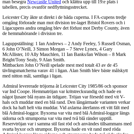
man besegra
Newcastle United
och klättra upp till 19:e plats i
tabellen, precis ovanför nedflyttningsstrecket.
Leicester City åkte ut direkt i de båda cuperna. I FA-cupens tredje
omgång förlorade man mot division tre-laget Bristol Rovers och i
Ligacupens andra omgång blev det förlust mot Derby County, även
de hemmahörande i division tre.
Laguppställning: 1 Ian Andrews – 2 Andy Feeley, 5 Russell Osman,
6 John O’Neill, 3 Simon Morgan – 7 Steve Lynex, 4 Gary
McAllister, 10 Ally Mauchlen, 11 Ian Banks/Ian Wilson – 8 Mark
Bright/Tony Sealy, 9 Alan Smith.
Mittbacken John O’Neill spelade mest med totalt 43 av de 45
tävlingsmatcherna varav 41 i ligan. Alan Smith blev bäste målskytt
med nitton mål, samtliga i ligan.
Admiral levererade tröjorna åt Leicester City 1985/86 och sponsor
var Ind Coope. Hemmatröjan var kritstrecksrandig och hade en
något ljusare blå nyans än tidigare. Tröjan var försedd med vit V-
hals och muddar med en blå rand. Den långärmade varianten verkar
dock ha haft helt vita muddar. Vid axlarna återfanns ett vitt fält med
blå Admiral-loggor. Byxorna var vita med blå Admiral-loggor längs
sidorna och strumporna var vita med två blå ränder upptill.
Reservtröjan var i samma stil fast röd och användes tillsammans med
svarta byxor och strumpor. Byxorna hade en vit rand med röda