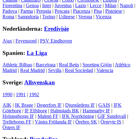
Fiorentina
|
Genoa
|
Inter
|
Juventus
|
Lazio
|
Lecce
|
Milan
|
Napoli
|
Padova
|
Parma
|
Perugia
|
Pescara
|
Piacenza
|
Pisa
|
Pistoiese
|
Roma
|
Sampdoria
|
Torino
|
Udinese
|
Verona
|
Vicenza
Nederländerna:
Eredivisie
Ajax
|
Feyenoord
|
PSV Eindhoven
Spanien:
La Liga
Athletic Bilbao
|
Barcelona
|
Real Betis
|
Sporting Gijón
|
Atlético
Madrid
|
Real Madrid
|
Sevilla
|
Real Sociedad
|
Valencia
Sverige:
Allsvenskan
1990
|
1991
|
1992
AIK
|
IK Brage
|
Degerfors IF
|
Djurgårdens IF
|
GAIS
|
IFK
Göteborg
|
IF Elfsborg
|
Halmstads BK
|
Hammarby IF
|
Helsingborgs IF
|
Malmö FF
|
IFK Norrköping
|
GIF Sundsvall
|
Trelleborgs FF
|
Västra Frölunda IF
|
Örebro SK
|
Örgryte IS
|
Östers IF