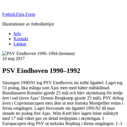
Fotboll.Färg.Form
Illustrationer av fotbollströjor
Info
Kontakt
Länkar
Publicerat
10 maj 2017
PSV Eindhoven 1990–1992
Säsongen 1990/91 tog PSV Eindhoven sin tolfte ligatitel. Laget tog
53 poäng, lika många som Ajax men med bättre målskillnad.
Brasilianaren Romário gjorde 25 mål och blev skyttekung för tredje
året i rad (även Ajax’ Dennis Bergkamp gjorde 25 mål). PSV deltog
även i Cupvinnarcupen men åkte ut mot franska Montpellier redan i
första omgången. Laget försvarade sin ligatitel 1991/92 då man
slutade tre poäng före Ajax. Wim Kieft blev lagets bäste målskytt
med 17 mål vilket gav en delad tredjeplats i skytteligan. I
Europacupen slog PSV ut turkiska Beşiktaş i första omgången. 1–1