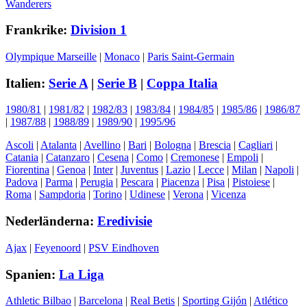
Wanderers
Frankrike:
Division 1
Olympique Marseille
|
Monaco
|
Paris Saint-Germain
Italien:
Serie A
|
Serie B
|
Coppa Italia
1980/81
|
1981/82
|
1982/83
|
1983/84
|
1984/85
|
1985/86
|
1986/87
|
1987/88
|
1988/89
|
1989/90
|
1995/96
Ascoli
|
Atalanta
|
Avellino
|
Bari
|
Bologna
|
Brescia
|
Cagliari
|
Catania
|
Catanzaro
|
Cesena
|
Como
|
Cremonese
|
Empoli
|
Fiorentina
|
Genoa
|
Inter
|
Juventus
|
Lazio
|
Lecce
|
Milan
|
Napoli
|
Padova
|
Parma
|
Perugia
|
Pescara
|
Piacenza
|
Pisa
|
Pistoiese
|
Roma
|
Sampdoria
|
Torino
|
Udinese
|
Verona
|
Vicenza
Nederländerna:
Eredivisie
Ajax
|
Feyenoord
|
PSV Eindhoven
Spanien:
La Liga
Athletic Bilbao
|
Barcelona
|
Real Betis
|
Sporting Gijón
|
Atlético