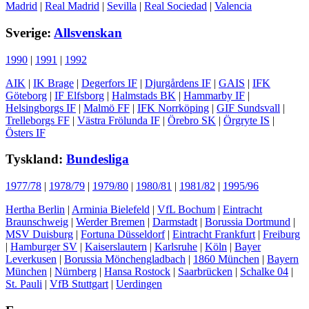
Madrid
|
Real Madrid
|
Sevilla
|
Real Sociedad
|
Valencia
Sverige:
Allsvenskan
1990
|
1991
|
1992
AIK
|
IK Brage
|
Degerfors IF
|
Djurgårdens IF
|
GAIS
|
IFK
Göteborg
|
IF Elfsborg
|
Halmstads BK
|
Hammarby IF
|
Helsingborgs IF
|
Malmö FF
|
IFK Norrköping
|
GIF Sundsvall
|
Trelleborgs FF
|
Västra Frölunda IF
|
Örebro SK
|
Örgryte IS
|
Östers IF
Tyskland:
Bundesliga
1977/78
|
1978/79
|
1979/80
|
1980/81
|
1981/82
|
1995/96
Hertha Berlin
|
Arminia Bielefeld
|
VfL Bochum
|
Eintracht
Braunschweig
|
Werder Bremen
|
Darmstadt
|
Borussia Dortmund
|
MSV Duisburg
|
Fortuna Düsseldorf
|
Eintracht Frankfurt
|
Freiburg
|
Hamburger SV
|
Kaiserslautern
|
Karlsruhe
|
Köln
|
Bayer
Leverkusen
|
Borussia Mönchengladbach
|
1860 München
|
Bayern
München
|
Nürnberg
|
Hansa Rostock
|
Saarbrücken
|
Schalke 04
|
St. Pauli
|
VfB Stuttgart
|
Uerdingen