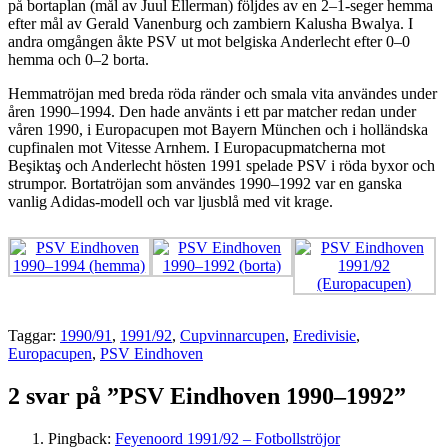
på bortaplan (mål av Juul Ellerman) följdes av en 2–1-seger hemma
efter mål av Gerald Vanenburg och zambiern Kalusha Bwalya. I
andra omgången åkte PSV ut mot belgiska Anderlecht efter 0–0
hemma och 0–2 borta.
Hemmatröjan med breda röda ränder och smala vita användes under
åren 1990–1994. Den hade använts i ett par matcher redan under
våren 1990, i Europacupen mot Bayern München och i holländska
cupfinalen mot Vitesse Arnhem. I Europacupmatcherna mot
Beşiktaş och Anderlecht hösten 1991 spelade PSV i röda byxor och
strumpor. Bortatröjan som användes 1990–1992 var en ganska
vanlig Adidas-modell och var ljusblå med vit krage.
Taggar:
1990/91
,
1991/92
,
Cupvinnarcupen
,
Eredivisie
,
Europacupen
,
PSV Eindhoven
2 svar på ”PSV Eindhoven 1990–1992”
Pingback:
Feyenoord 1991/92 – Fotbollströjor