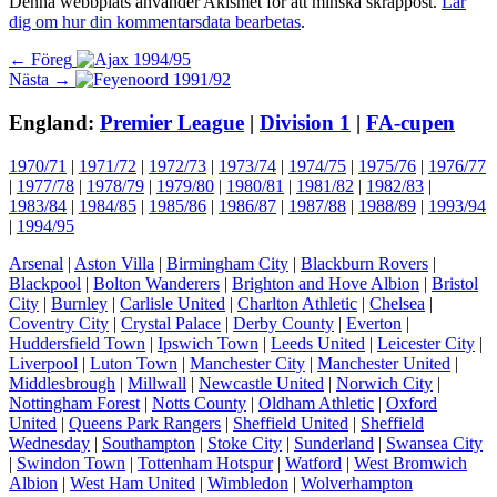
Denna webbplats använder Akismet för att minska skräppost.
Lär
dig om hur din kommentarsdata bearbetas
.
Inläggsnavigering
Föregående
← Föreg
Nästa
inlägg:
Nästa →
inlägg:
England:
Premier League
|
Division 1
|
FA-cupen
1970/71
|
1971/72
|
1972/73
|
1973/74
|
1974/75
|
1975/76
|
1976/77
|
1977/78
|
1978/79
|
1979/80
|
1980/81
|
1981/82
|
1982/83
|
1983/84
|
1984/85
|
1985/86
|
1986/87
|
1987/88
|
1988/89
|
1993/94
|
1994/95
Arsenal
|
Aston Villa
|
Birmingham City
|
Blackburn Rovers
|
Blackpool
|
Bolton Wanderers
|
Brighton and Hove Albion
|
Bristol
City
|
Burnley
|
Carlisle United
|
Charlton Athletic
|
Chelsea
|
Coventry City
|
Crystal Palace
|
Derby County
|
Everton
|
Huddersfield Town
|
Ipswich Town
|
Leeds United
|
Leicester City
|
Liverpool
|
Luton Town
|
Manchester City
|
Manchester United
|
Middlesbrough
|
Millwall
|
Newcastle United
|
Norwich City
|
Nottingham Forest
|
Notts County
|
Oldham Athletic
|
Oxford
United
|
Queens Park Rangers
|
Sheffield United
|
Sheffield
Wednesday
|
Southampton
|
Stoke City
|
Sunderland
|
Swansea City
|
Swindon Town
|
Tottenham Hotspur
|
Watford
|
West Bromwich
Albion
|
West Ham United
|
Wimbledon
|
Wolverhampton