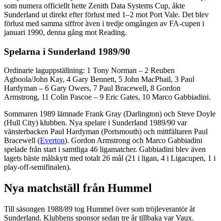
som numera officiellt hette Zenith Data Systems Cup, åkte
Sunderland ut direkt efter förlust med 1–2 mot Port Vale. Det blev
förlust med samma siffror även i tredje omgången av FA-cupen i
januari 1990, denna gång mot Reading.
Spelarna i Sunderland 1989/90
Ordinarie laguppställning: 1 Tony Norman – 2 Reuben
Agboola/John Kay, 4 Gary Bennett, 5 John MacPhail, 3 Paul
Hardyman – 6 Gary Owers, 7 Paul Bracewell, 8 Gordon
Armstrong, 11 Colin Pascoe – 9 Eric Gates, 10 Marco Gabbiadini.
Sommaren 1989 lämnade Frank Gray (Darlington) och Steve Doyle
(Hull City) klubben. Nya spelare i Sunderland 1989/90 var
vänsterbacken Paul Hardyman (Portsmouth) och mittfältaren Paul
Bracewell (
Everton
). Gordon Armstrong och Marco Gabbiadini
spelade från start i samtliga 46 ligamatcher. Gabbiadini blev även
lagets bäste målskytt med totalt 26 mål (21 i ligan, 4 i Ligacupen, 1 i
play-off-semifinalen).
Nya matchställ från Hummel
Till säsongen 1988/89 tog Hummel över som tröjleverantör åt
Sunderland. Klubbens sponsor sedan tre år tillbaka var Vaux.