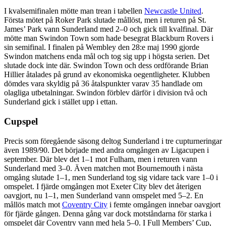
I kvalsemifinalen mötte man trean i tabellen
Newcastle United
.
Första mötet på Roker Park slutade mållöst, men i returen på St.
James’ Park vann Sunderland med 2–0 och gick till kvalfinal. Där
mötte man Swindon Town som hade besegrat Blackburn Rovers i
sin semifinal. I finalen på Wembley den 28:e maj 1990 gjorde
Swindon matchens enda mål och tog sig upp i högsta serien. Det
slutade dock inte där. Swindon Town och dess ordförande Brian
Hillier åtalades på grund av ekonomiska oegentligheter. Klubben
dömdes vara skyldig på 36 åtalspunkter varav 35 handlade om
olagliga utbetalningar. Swindon förblev därför i division två och
Sunderland gick i stället upp i ettan.
Cupspel
Precis som föregående säsong deltog Sunderland i tre cupturneringar
även 1989/90. Det började med andra omgången av Ligacupen i
september. Där blev det 1–1 mot Fulham, men i returen vann
Sunderland med 3–0. Även matchen mot Bournemouth i nästa
omgång slutade 1–1, men Sunderland tog sig vidare tack vare 1–0 i
omspelet. I fjärde omgången mot Exeter City blev det återigen
oavgjort, nu 1–1, men Sunderland vann omspelet med 5–2. En
mållös match mot
Coventry City
i femte omgången innebar oavgjort
för fjärde gången. Denna gång var dock motståndarna för starka i
omspelet där Coventry vann med hela 5–0. I Full Members’ Cup,