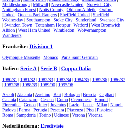
Middlesbrough
|
Millwall
|
Newcastle United
|
Norwich City
|
Nottingham Forest
|
Notts County
|
Oldham Athletic
|
Oxford
United
|
Queens Park Rangers
|
Sheffield United
|
Sheffield
Wednesday
|
Southampton
|
Stoke City
|
Sunderland
|
Swansea City
|
Swindon Town
|
Tottenham Hotspur
|
Watford
|
West Bromwich
Albion
|
West Ham United
|
Wimbledon
|
Wolverhampton
Wanderers
Frankrike:
Division 1
Olympique Marseille
|
Monaco
|
Paris Saint-Germain
Italien:
Serie A
|
Serie B
|
Coppa Italia
1980/81
|
1981/82
|
1982/83
|
1983/84
|
1984/85
|
1985/86
|
1986/87
|
1987/88
|
1988/89
|
1989/90
|
1995/96
Ascoli
|
Atalanta
|
Avellino
|
Bari
|
Bologna
|
Brescia
|
Cagliari
|
Catania
|
Catanzaro
|
Cesena
|
Como
|
Cremonese
|
Empoli
|
Fiorentina
|
Genoa
|
Inter
|
Juventus
|
Lazio
|
Lecce
|
Milan
|
Napoli
|
Padova
|
Parma
|
Perugia
|
Pescara
|
Piacenza
|
Pisa
|
Pistoiese
|
Roma
|
Sampdoria
|
Torino
|
Udinese
|
Verona
|
Vicenza
Nederländerna:
Eredivisie